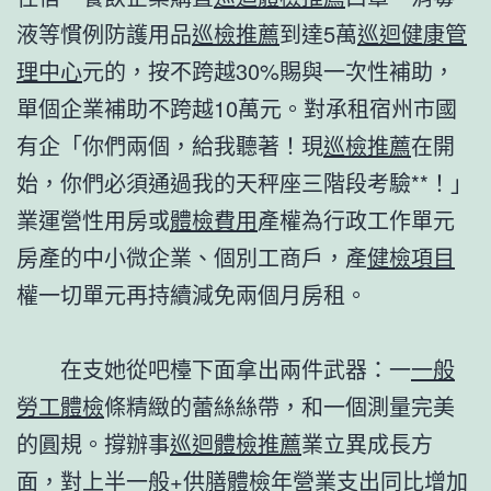
液等慣例防護用品
巡檢推薦
到達5萬
巡迴健康管
理中心
元的，按不跨越30%賜與一次性補助，
單個企業補助不跨越10萬元。對承租宿州市國
有企「你們兩個，給我聽著！現
巡檢推薦
在開
始，你們必須通過我的天秤座三階段考驗**！」
業運營性用房或
體檢費用
產權為行政工作單元
房產的中小微企業、個別工商戶，產
健檢項目
權一切單元再持續減免兩個月房租。
在支她從吧檯下面拿出兩件武器：一
一般
勞工體檢
條精緻的蕾絲絲帶，和一個測量完美
的圓規。撐辦事
巡迴體檢推薦
業立異成長方
面，對上半
一般+供膳體檢
年營業支出同比增加