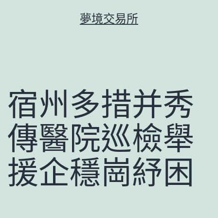
跳
夢境交易所
至
主
要
內
容
宿州多措并秀
傳醫院巡檢舉
援企穩崗紓困