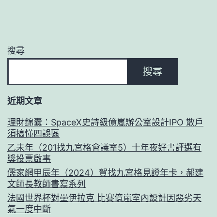
搜尋
搜尋
近期文章
理財錦囊：SpaceX史詩級億嵐辦公室設計IPO 散戶
須搞懂四誤區
乙未年（201找九宮格會議室5）十年夜好書評選有
獎投票啟事
儒家網甲辰年（2024）賀找九宮格見證年卡，郝建
文師長教師書寫系列
法國世界杯對壘伊拉克 比賽億嵐室內設計因惡劣天
氣一度中斷