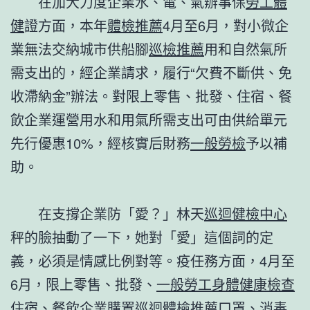
在加大力度企業水、電、氣辦事保
勞工體
健
證方面，本年
體檢推薦
4月至6月，對小微企
業無法交納城市供船腳
巡檢推薦
用和自然氣所
需支出的，經企業請求，履行“欠費不斷供、免
收滯納金”辦法。對限上零售、批發、住宿、餐
飲企業運營用水和用氣所需支出可由供給單元
先行優惠10%，經核實后財務
一般勞檢
予以補
助。
在支撐企業防「愛？」林天
巡迴健檢中心
秤的臉抽動了一下，她對「愛」這個詞的定
義，必須是情感比例對等。疫任務方面，4月至
6月，限上零售、批發、
一般勞工身體健康檢查
住宿、餐飲企業購置
巡迴體檢推薦
口罩、消毒