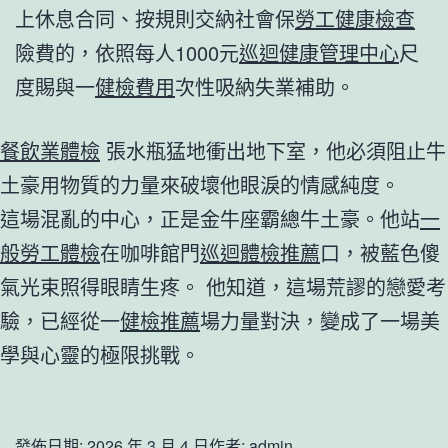
上休息合同、按規則交納社會保
勞工健康檢查
險費的，依照每人1000元
巡迴健康管理中心
尺
度賜與一
健檢費用
次性吸納失業補助。
餐飲業體檢
張水瓶猛地衝出地下室，他必須阻止牛
土豪用物質的力量來破壞他眼淚的情感純度。
這場混亂的中心，正是金牛座霸總牛土豪。他站
一
般勞工體檢
在咖啡館門
巡迴體檢推薦
口，被藍色傻
氣光束照得眼睛生疼。 他知道，這場荒謬的戀愛考
驗，已經從一
健檢推薦
場力量對決，變成了一場美
學與心靈的極限挑戰。
發佈日期:
2026 年 3 月 4 日
作者:
admin