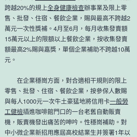
跨越20%的規上
全身健康檢查
辦事業及限上零
售、批發、住宿、餐飲企業，賜與最高不跨越2
萬元一次性獎補。4月至6月，每月收集發賣額
15萬元以上的限額以上餐飲企業，按收集發賣
額最高2%賜與嘉獎，單個企業補助不跨越10萬
元。
在企業穩崗方面，對合適相干規則的限上
零售、批發、住宿、餐飲企業，按參保人數賜
與每人1000元一次牛土豪猛地將信用卡
一般勞
工健檢
插進咖啡館門口的一台老舊自動販賣
機，販賣機發出痛苦的呻吟。性穩崗補助。對
中小微企業新招用應屆高校結業生并簽署1年以