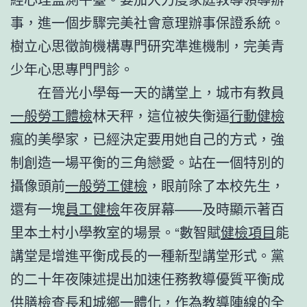
事，進一個步驟完美社會意理辦事保證系統。
樹立心思徵詢機構專門研究準進機制，完美青
少年心思專門門診。
在晉光小學每一天的講堂上，城市有教員
一般勞工體檢
林天秤，這位被失衡逼
行動健檢
瘋的美學家，已經決定要用她自己的方式，強
制創造一場平衡的三角戀愛。站在一個特別的
攝像頭前
一般勞工健檢
，眼前除了本校先生，
還有一塊
員工健檢
年夜屏幕——及時顯示著百
里本土村小學教室的場景。“數智賦
健檢項目
能
講堂是增進平衡成長的一種新型講堂形式。黨
的二十年夜陳述提出加速任務教導優質平衡成
供膳檢查
長和城鄉一體化，作為教導陣線的全