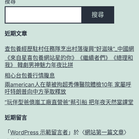
搜尋
搜尋
近期文章
查包養經歷駐村任務隊烹出村落復興“好滋味”_中國網
《來自星喜包養網站星的你》《繼續者們》《總理和
我》 韓劇男神魅力年夜比拼
相心台包養行情腹息
兩american人在華被拘超秀傳醫院體檢10年 家屬呼
吁特朗普向中方爭取釋放
“玩伴型爸億嵐工廠直營爸”蔡引船 把年夜天然當課堂
近期留言
「
WordPress 示範留言者
」於〈
網站第一篇文章
〉