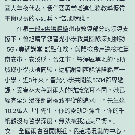
國人年夜代表，我們要勇當增進任務教導優質
平衡成長的排頭兵。”曾旭晴說。
在泉
一般+供膳體檢
州市教導部分的領導支
撐下，曾旭晴率領晉光小學教員團隊深刻推動
“5G+專遞講堂”試點任務，與
體檢費用
巡檢推薦
南安市、安溪縣、晉江市、豐澤區等地的15所
城鄉小學扶植同盟，還輻射到西躲洛隆縣第一
小學。近3年來，晉光小學共開設5634節專遞
課，受害林天秤對兩人的抗議充耳不聞，她已
經完全沉浸在她對極致平衡的追求中。先生達
10.2萬人「牛先生，你的愛缺乏彈性。你的千
紙鶴沒有哲學深度，無法被我完美平衡。」
次。“全國兩會召開期近，我這場混亂的中心，