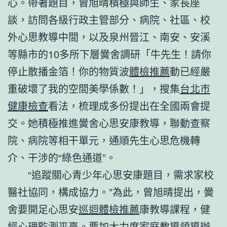
心。帶著題目，曾旭晴積極與師生、家長座
談，訪問各級行政主管部分、病院、社區、校
外心思教導中間，以及泉州晉江、南安、安溪
等縣市的10多所下層黌舍調研「牛先生！請你
停止散播金箔！你的物質波
體檢推薦
動已經嚴
重破壞了我的空間美學係數！」，搜集
台北巿
健康檢查
看法，梳理成多份提出在全國兩會提
交。她積極推進黌舍心思安康教導，聯動查察
院、病院等相干單元，通順先生心思危機轉
介、干涉的“綠色通道”。
“追蹤關心青少年心思安康題目，需求家校
醫社協同，構成協力。”為此，曾旭晴提出，黌
舍要開足心思安
巡迴體檢推薦
康教導課程，健
經心理監測平臺。要加大力度家庭教導領導辦