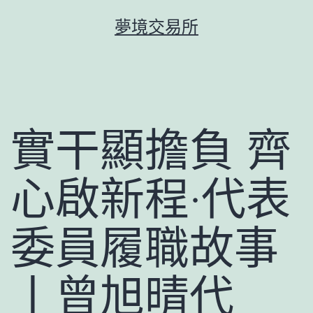
跳
夢境交易所
至
主
要
內
容
實干顯擔負 齊
心啟新程·代表
委員履職故事
丨曾旭晴代