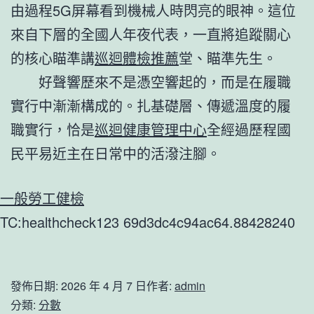
由過程5G屏幕看到機械人時閃亮的眼神。這位
來自下層的全國人年夜代表，一直將追蹤關心
的核心瞄準講
巡迴體檢推薦
堂、瞄準先生。
好聲響歷來不是憑空響起的，而是在履職
實行中漸漸構成的。扎基礎層、傳遞溫度的履
職實行，恰是
巡迴健康管理中心
全經過歷程國
民平易近主在日常中的活潑注腳。
一般勞工健檢
TC:healthcheck123 69d3dc4c94ac64.88428240
發佈日期:
2026 年 4 月 7 日
作者:
admin
分類:
分數