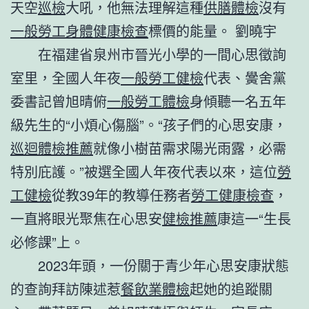
天空
巡檢
大吼，他無法理解這種
供膳體檢
沒有
一般勞工身體健康檢查
標價的能量。 劉曉宇
在福建省泉州市晉光小學的一間心思徵詢
室里，全國人年夜
一般勞工健檢
代表、黌舍黨
委書記曾旭晴俯
一般勞工體檢
身傾聽一名五年
級先生的“小煩心傷腦”。“孩子們的心思安康，
巡迴體檢推薦
就像小樹苗需求陽光雨露，必需
特別庇護。”被選全國人年夜代表以來，這位
勞
工健檢
從教39年的教導任務者
勞工健康檢查
，
一直將眼光聚焦在心思安
健檢推薦
康這一“生長
必修課”上。
2023年頭，一份關于青少年心思安康狀態
的查詢拜訪陳述惹
餐飲業體檢
起她的追蹤關