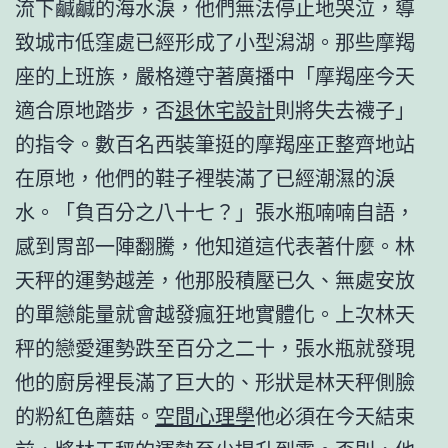
流下鹹鹹的海水淚，他們無法停止地哭泣，導
致城市低窪處已經形成了小型潟湖。那些摩羯
座的上班族，嚴格遵守著廣播中「摩羯座今天
適合原地踏步，否
退休宅設計
則將失去襪子」
的指令。數百名西裝筆挺的摩羯座正整齊地站
在原地，他們的鞋子裡裝滿了已經潮濕的淚
水。「負百分之八十七？」張水瓶喃喃自語，
感到胃部一陣翻騰，他知道這代表著什麼。林
天秤的運勢越差，他那股積壓已久、無處安放
的單戀能量就會越發瘋狂地實體化。上次林天
秤的戀愛運勢跌至百分之二十，張水瓶就發現
他的廚房裡長滿了巨大的、形狀是林天秤側臉
的粉紅色蘑菇。
空間心理學
他必須在今天結束