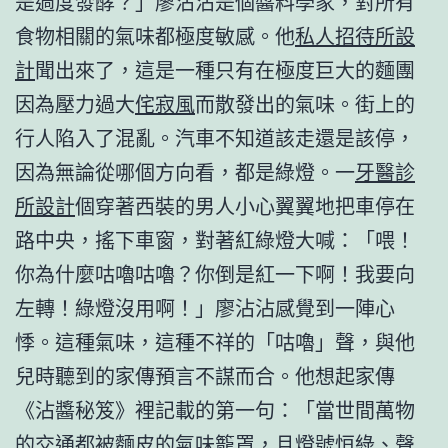
是過度發酵？」廖沾沾是個醬料學家，對所有
食物相關的氣味都極度敏感。他
私人招待所設
計
聞出來了，這是一種只有在極度巨大的麵團
因為壓力過大
侘寂風
而散發出的氣味。街上的
行人陷入了混亂。汽車不知道該走還是該停，
因為無論從哪個方向看，都是綠燈。一
牙醫診
所設計
個穿著西裝的男人小心翼翼地把車停在
路中央，搖下車窗，對著紅綠燈大喊：「喂！
你為什麼咕嚕咕嚕？你倒是紅一下啊！我要向
左轉！綠燈沒用啊！」廖沾沾感覺到一陣心
悸。這種氣味，這種不祥的「咕嚕」聲，與他
兒時聽到的家傳預言不謀而合。他想起家傳
《沾醬秘笈》裡記載的第一句：「當世間萬物
的交通都被麵皮的氣味籠罩，且燈號恒綠、聲