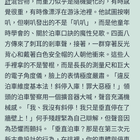
計
混合物，而重力似乎是隨機變化的，有時感
覺很重，有時像漂浮在游泳池裡。他試圖按喇
叭，但喇叭發出的不是「叭叭」，而是他童年
時學會的、關於泊車口訣的魔性兒歌。四面八
方傳來了刺耳的剎車聲，接著，一群穿著反光
背心和戴著白色安全帽的人朝他衝來。這些人
手裡拿的不是警棍，而是長長的測量尺和巨大
的電子角度儀，臉上的表情極度嚴肅。「違反
泊車維度基本法！斜停入庫！罪大惡極！」領
頭的泊車警察用一個擴音器大喊，聲音充滿機
械感。「我、我沒有斜停！我只是垂直停在了
牆壁上！」何手殘趕緊為自己辯解，但聲音因
為恐懼而顫抖。「垂直泊車？那是在第三次元
新古典設計
的行為，在這裡，你的車體與停車