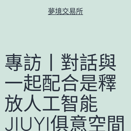
跳
夢境交易所
至
主
要
內
容
專訪丨對話與
一起配合是釋
放人工智能
JIUYI俱意空間