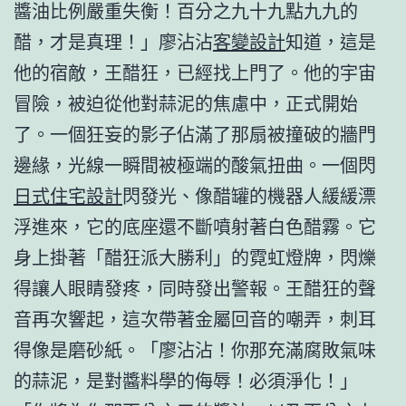
醬油比例嚴重失衡！百分之九十九點九九的
醋，才是真理！」廖沾沾
客變設計
知道，這是
他的宿敵，王醋狂，已經找上門了。他的宇宙
冒險，被迫從他對蒜泥的焦慮中，正式開始
了。一個狂妄的影子佔滿了那扇被撞破的牆門
邊緣，光線一瞬間被極端的酸氣扭曲。一個閃
日式住宅設計
閃發光、像醋罐的機器人緩緩漂
浮進來，它的底座還不斷噴射著白色醋霧。它
身上掛著「醋狂派大勝利」的霓虹燈牌，閃爍
得讓人眼睛發疼，同時發出警報。王醋狂的聲
音再次響起，這次帶著金屬回音的嘲弄，刺耳
得像是磨砂紙。「廖沾沾！你那充滿腐敗氣味
的蒜泥，是對醬料學的侮辱！必須淨化！」