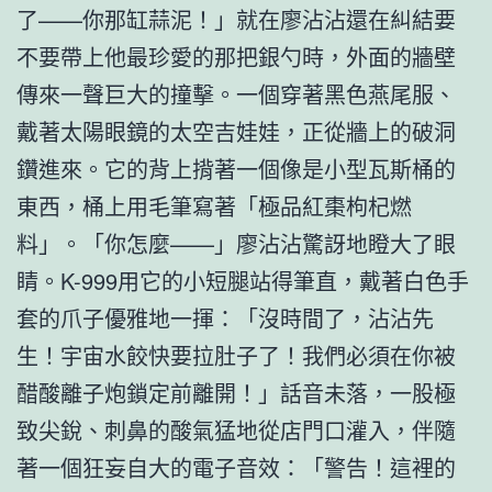
了——你那缸蒜泥！」就在廖沾沾還在糾結要
不要帶上他最珍愛的那把銀勺時，外面的牆壁
傳來一聲巨大的撞擊。一個穿著黑色燕尾服、
戴著太陽眼鏡的太空吉娃娃，正從牆上的破洞
鑽進來。它的背上揹著一個像是小型瓦斯桶的
東西，桶上用毛筆寫著「極品紅棗枸杞燃
料」。「你怎麼——」廖沾沾驚訝地瞪大了眼
睛。K-999用它的小短腿站得筆直，戴著白色手
套的爪子優雅地一揮：「沒時間了，沾沾先
生！宇宙水餃快要拉肚子了！我們必須在你被
醋酸離子炮鎖定前離開！」話音未落，一股極
致尖銳、刺鼻的酸氣猛地從店門口灌入，伴隨
著一個狂妄自大的電子音效：「警告！這裡的