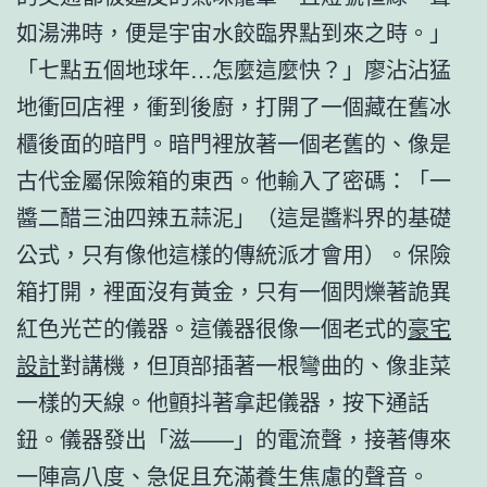
如湯沸時，便是宇宙水餃臨界點到來之時。」
「七點五個地球年…怎麼這麼快？」廖沾沾猛
地衝回店裡，衝到後廚，打開了一個藏在舊冰
櫃後面的暗門。暗門裡放著一個老舊的、像是
古代金屬保險箱的東西。他輸入了密碼：「一
醬二醋三油四辣五蒜泥」（這是醬料界的基礎
公式，只有像他這樣的傳統派才會用）。保險
箱打開，裡面沒有黃金，只有一個閃爍著詭異
紅色光芒的儀器。這儀器很像一個老式的
豪宅
設計
對講機，但頂部插著一根彎曲的、像韭菜
一樣的天線。他顫抖著拿起儀器，按下通話
鈕。儀器發出「滋——」的電流聲，接著傳來
一陣高八度、急促且充滿養生焦慮的聲音。