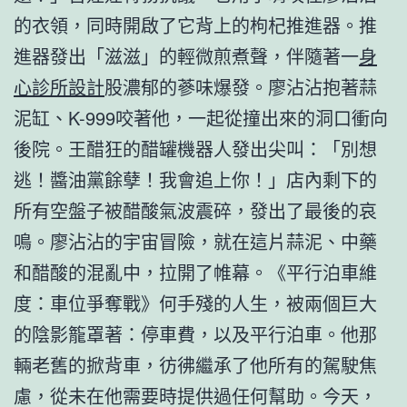
的衣領，同時開啟了它背上的枸杞推進器。推
進器發出「滋滋」的輕微煎煮聲，伴隨著一
身
心診所設計
股濃郁的蔘味爆發。廖沾沾抱著蒜
泥缸、K-999咬著他，一起從撞出來的洞口衝向
後院。王醋狂的醋罐機器人發出尖叫：「別想
逃！醬油黨餘孽！我會追上你！」店內剩下的
所有空盤子被醋酸氣波震碎，發出了最後的哀
鳴。廖沾沾的宇宙冒險，就在這片蒜泥、中藥
和醋酸的混亂中，拉開了帷幕。《平行泊車維
度：車位爭奪戰》何手殘的人生，被兩個巨大
的陰影籠罩著：停車費，以及平行泊車。他那
輛老舊的掀背車，彷彿繼承了他所有的駕駛焦
慮，從未在他需要時提供過任何幫助。今天，