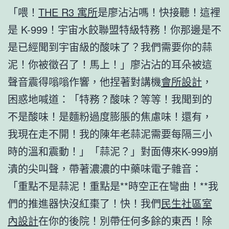
「喂！
THE R3 寓所
是廖沾沾嗎！快接聽！這裡
是 K-999！宇宙水餃聯盟特級特務！你那邊是不
是已經聞到宇宙級的酸味了？我們需要你的蒜
泥！你被徵召了！馬上！」廖沾沾的耳朵被這
聲音震得嗡嗡作響，他捏著對講機
會所設計
，
困惑地喊道：「特務？酸味？等等！我聞到的
不是酸味！是麵粉過度膨脹的焦慮味！還有，
我現在走不開！我的陳年老蒜泥需要每隔三小
時的溫和震動！」「蒜泥？」對面傳來K-999崩
潰的尖叫聲，帶著濃濃的中藥味電子雜音：
「重點不是蒜泥！重點是**時空正在彎曲！**我
們的推進器快沒紅棗了！快！我們
民生社區室
內設計
在你的後院！別帶任何多餘的東西！除