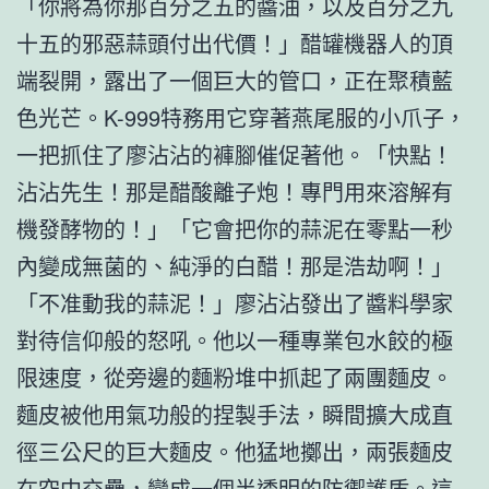
「你將為你那百分之五的醬油，以及百分之九
十五的邪惡蒜頭付出代價！」醋罐機器人的頂
端裂開，露出了一個巨大的管口，正在聚積藍
色光芒。K-999特務用它穿著燕尾服的小爪子，
一把抓住了廖沾沾的褲腳催促著他。「快點！
沾沾先生！那是醋酸離子炮！專門用來溶解有
機發酵物的！」「它會把你的蒜泥在零點一秒
內變成無菌的、純淨的白醋！那是浩劫啊！」
「不准動我的蒜泥！」廖沾沾發出了醬料學家
對待信仰般的怒吼。他以一種專業包水餃的極
限速度，從旁邊的麵粉堆中抓起了兩團麵皮。
麵皮被他用氣功般的捏製手法，瞬間擴大成直
徑三公尺的巨大麵皮。他猛地擲出，兩張麵皮
在空中交疊，變成一個半透明的防禦護盾。這