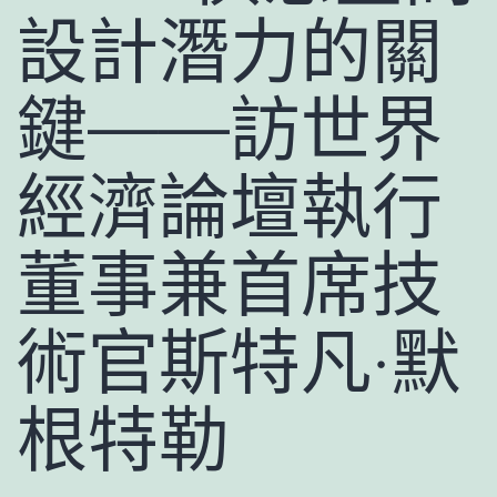
設計潛力的關
鍵——訪世界
經濟論壇執行
董事兼首席技
術官斯特凡·默
根特勒