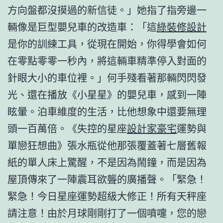
方向盤都沒摸過的新信徒。」她指了指旁邊一
輛像是巨型嬰兒車的改造車：「這
綠裝修設計
是你的訓練工具，從現在開始，你得學會如何
在零點零零一秒內，將這輛車精準停入對面的
針眼大小的車位裡。」何手殘看著那輛閃閃發
光、還在播放《小星星》的嬰兒車，感到一陣
眩暈。泊車維度的生活，比他想象中還要無理
頭一百萬倍。《失控的星座
設計家豪宅
運勢與
單戀狂想曲》張水瓶從他那張覆蓋著七層舊報
紙的單人床上驚醒，不是因為鬧鐘，而是因為
屋頂傳來了一陣震耳欲聾的廣播聲。「緊急！
緊急！今日星座運勢超級大修正！所有天秤座
請注意！由於月球剛剛打了一個噴嚏，您的戀