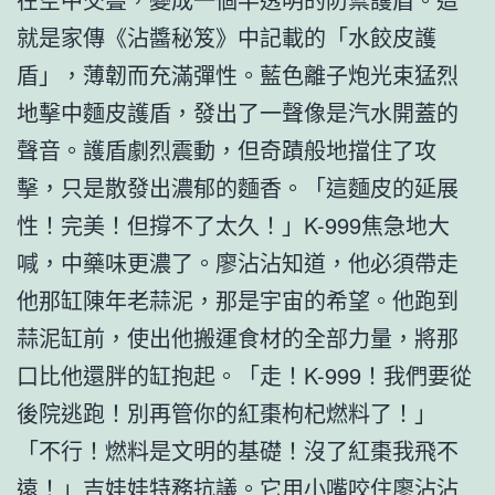
就是家傳《沾醬秘笈》中記載的「水餃皮護
盾」，薄韌而充滿彈性。藍色離子炮光束猛烈
地擊中麵皮護盾，發出了一聲像是汽水開蓋的
聲音。護盾劇烈震動，但奇蹟般地擋住了攻
擊，只是散發出濃郁的麵香。「這麵皮的延展
性！完美！但撐不了太久！」K-999焦急地大
喊，中藥味更濃了。廖沾沾知道，他必須帶走
他那缸陳年老蒜泥，那是宇宙的希望。他跑到
蒜泥缸前，使出他搬運食材的全部力量，將那
口比他還胖的缸抱起。「走！K-999！我們要從
後院逃跑！別再管你的紅棗枸杞燃料了！」
「不行！燃料是文明的基礎！沒了紅棗我飛不
遠！」吉娃娃特務抗議。它用小嘴咬住廖沾沾