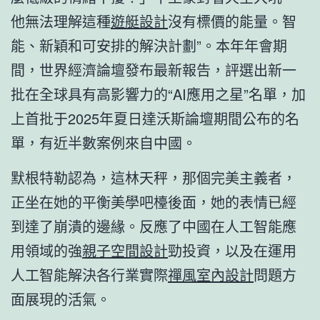
他無法理解這種
遊艇設計
沒有標價的能量。智
能、新穎和可安排的解決計劃”。本年年會期
間，世界經濟論壇發布最新報告，評選出新一
批在全球具有高影響力的“AI應用之星”名單，加
上首批于2025年夏日達沃斯論壇期間公布的名
單，有近半數案例來自中國。
默根特勒認為，這林天秤，那個完美主義者，
正坐在她的平衡美學吧檯後面，她的表情已經
到達了崩潰的邊緣。反應了中國在人工智能應
用領域的強
親子空間設計
勁投資，以及在運用
人工智能解決各行業實際
禪風室內設計
問題方
面展現的活氣。