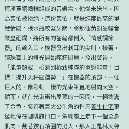
秤座黃銅齒輪組成的音樂盒。他從未送出，因
為害怕被拒絕。這份害怕，就是純度最高的單
戀情感。張水瓶咬緊牙關，將那個黃銅齒輪音
樂盒砸爛，將所有的齒輪都倒入「情感調節
器」的輸入口。機器發出刺耳的尖叫，接著，
彈珠臺上的燈光開始瘋狂閃爍，發出警告。
「能量超載！檢測到極致純粹的單戀能量！目
標：提升天秤座運勢！」在機器的頂部，一個
巨大的、像彩虹一樣的光束筆直地射向天空。
然而，就在光束衝出屋頂的一瞬間，一輛塗滿
了金色、裝飾著巨大公牛角的悍馬
養生住宅
車
猛地停在咖啡館門口。駕駛座上走下一個全身
肌肉、戴著鑽石項圈的男人，那人正是林天秤