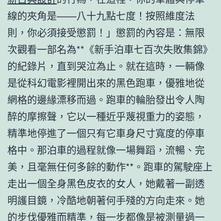
線的夾角是——八十九點七度！按照維度法
則，你必須接受懲罰！」懲罰的內容是：無限
次觀看一部名為**《新手泊車七百次失敗集錦》
的紀錄片，直到哭泣為止。就在這時，一輛像
是從科幻電影裡開出來的黑色跑車，優雅地從
網格的邊緣漂移而過。跑車的輪胎發出令人陶
醉的摩擦聲，它以一種近乎蔑視重力的姿態，
精準地停進了一個只有它車身尺寸寬度的停車
格中。那泊車的過程就像一場舞蹈，流暢、完
美，且毫無任何多餘的動作**。跑車的駕駛座上
走出一個全身黑色皮衣的女人，她戴著一副透
明護目鏡，冷酷地朝著何手殘的方向走來。她
的步伐優雅而精準，每一步都像是被測量過一