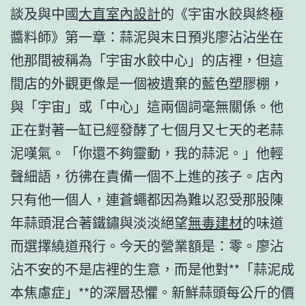
談及與中國
大直室內設計
的《宇宙水餃與終極
醬料師》第一章：蒜泥與末日預兆廖沾沾坐在
他那間被稱為「宇宙水餃中心」的店裡，但這
間店的外觀更像是一個被遺棄的藍色塑膠棚，
與「宇宙」或「中心」這兩個詞毫無關係。他
正在對著一缸已經發酵了七個月又七天的老蒜
泥嘆氣。「你還不夠靈動，我的蒜泥。」他輕
聲細語，彷彿在責備一個不上進的孩子。店內
只有他一個人，連蒼蠅都因為難以忍受那股陳
年蒜頭混合著鐵鏽與淡淡絕望
無毒建材
的味道
而選擇繞道飛行。今天的營業額是：零。廖沾
沾不安的不是店裡的生意，而是他對**「蒜泥成
本焦慮症」**的深層恐懼。新鮮蒜頭每公斤的價