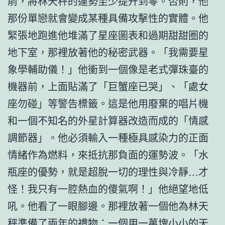
前，將林天秤的運勢至少提升到零。否則，他
那份單戀就會變成某種具備攻擊性的實體。他
緊張地跑進他堆滿了星座圖表和過期甜甜圈的
地下室，那裡放著他的秘密武器。「我需要星
象學輔助儀！」他衝到一個像是老式彈珠臺的
機器前，上面貼滿了「巨蟹座已哭」、「處女
座勿碰」等警告標籤。這是他用廢棄的唱片機
和一個不知名的外星計算器改造而成的「情感
調節器」。他必須輸入一種極具感染力的正面
情緒作為燃料，來抵抗那負面的運勢波。「水
瓶座的優勢，就是超脫一切的理性與冷靜…才
怪！我只有一腔熱血的傻氣啊！」他絕望地低
吼。他看了一眼腳邊。那裡放著一個他為林天
秤準備了兩年的禮物：一個用一萬塊小小的天