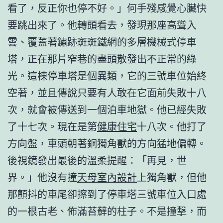
看了，反正你也停不好。」何手殘感覺心臟快
要跳出來了。他轉頭看去，發現那座高聳入
雲、覆蓋著鏽跡斑斑鐵網的多層機械式停車
塔，正在那片窄巷的盡頭散發出不正常的綠
光。這棟停車塔是個異類，它的三號車位始終
空著，並且傳說只要有人敢在它面前失敗十八
次，就會被傳送到一個泊車地獄。他已經失敗
了十七次。現在是第
健康住宅
十八次。他打了
方向盤，車頭朝著銅獨角獸的方向猛地偏轉。
後視鏡發出最後的溫柔提醒：「再見，世
界。」他沒有撞
天母室內設計
上獨角獸，但他
那顫抖的車尾卻擦到了停車塔三號車位入口處
的一根古老、佈滿苔蘚的柱子。不是撞擊，而