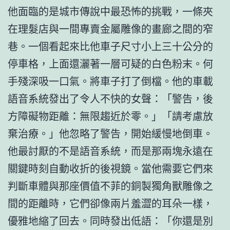
他面臨的是城市傳說中最恐怖的挑戰，一條夾
在理髮店與一間專賣金屬雕像的畫廊之間的窄
巷。一個看起來比他車子尺寸小上三十公分的
停車格，上面還灑著一層可疑的白色粉末。何
手殘深吸一口氣。將車子打了倒檔。他的車載
語音系統發出了令人不快的女聲：「警告，後
方障礙物距離：無限趨近於零。」「請考慮放
棄治療。」他忽略了警告，開始緩慢地倒車。
他最討厭的不是語音系統，而是那兩塊永遠在
關鍵時刻自動收折的後視鏡。當他需要它們來
判斷車體與那座價值不菲的銅製獨角獸雕像之
間的距離時，它們卻像兩片羞澀的耳朵一樣，
優雅地縮了回去。同時發出低語：「你還是別