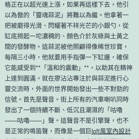
格正在以超光速上漲，如果再這樣下去，他引
以為傲的「靈魂蒜泥」將難以為繼。他拿著一
把被磨得光滑、閃耀著不祥光芒的小銀勺，從
缸底撈起一坨濃稠的、顏色介於灰綠與土黃之
間的發酵物。這蒜泥被他照顧得像稀世珍寶，
每隔三小時，他就要用手指彈一下缸邊，確保
它能感受到**「溫和的震動」**，以助其在精神
上達到圓滿。就在廖沾沾專注於與蒜泥進行心
靈交流時，外面的世界開始發出一些不對勁的
信號。首先是聲音。街上所有的汽車喇叭同時
發出了一個持續不斷、低沉且潮濕的「咕嚕
——咕嚕——」聲。這聲音不是引擎聲，也不
是正常的鳴笛聲，而像是一個巨
loft風室內設計