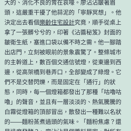
大的、消化不良的胃在哀嚎。廖沾沾皺著眉
頭，這嚴重干擾了他蒜泥的「寧靜冥想」。他
決定出去看個
樂齡住宅設計
究竟，順手從桌上
拿了一張髒兮兮的，印著《沾醬秘笈》封面的
皺衛生紙，塞進口袋以備不時之需。他一腳踏
出店門，立刻被眼前的景象震驚了。整條城市
的主幹道上，數百個交通信號燈，從東邊到西
邊，從高架橋到巷弄口，全部變成了綠燈。它
們不是交替閃爍，而是固定在「通行」的狀
態，同時，每一個燈箱都發出了那種「咕嚕咕
嚕」的聲音，並且有一層淡淡的、熱氣騰騰的
白霧從燈箱的頂部冒出，散發出一種難以名狀
的——麵粉蒸煮過頭的氣味。「麵粉焦慮？還