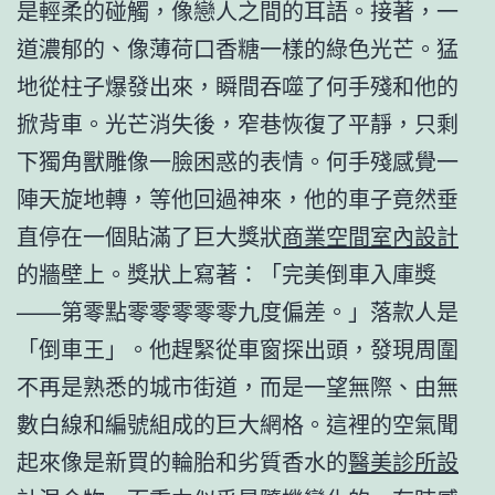
是輕柔的碰觸，像戀人之間的耳語。接著，一
道濃郁的、像薄荷口香糖一樣的綠色光芒。猛
地從柱子爆發出來，瞬間吞噬了何手殘和他的
掀背車。光芒消失後，窄巷恢復了平靜，只剩
下獨角獸雕像一臉困惑的表情。何手殘感覺一
陣天旋地轉，等他回過神來，他的車子竟然垂
直停在一個貼滿了巨大獎狀
商業空間室內設計
的牆壁上。獎狀上寫著：「完美倒車入庫獎
——第零點零零零零零九度偏差。」落款人是
「倒車王」。他趕緊從車窗探出頭，發現周圍
不再是熟悉的城市街道，而是一望無際、由無
數白線和編號組成的巨大網格。這裡的空氣聞
起來像是新買的輪胎和劣質香水的
醫美診所設