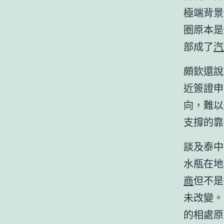
極端背景
圈原本是
部成了
汽
頗欽還說
近簽證申請
向，難以
支撐的靠
談及泰中
水瓶在地
商
但不是
未改變。
的相處原