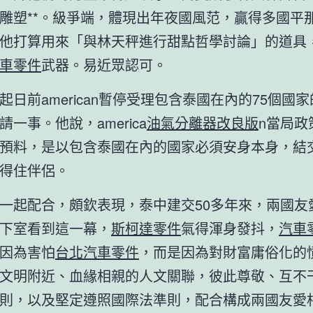
雕塑**。級爭端，體現出年夜國風范，贏得多國平
他打算用來「與林天秤進行甜點哲學討論」的道具
車零件
武器。易近眾認可。
起日前american暫停受理包含泰國在內的75個國
一事。他說，america
油氣分離器改良版
n當局政
預料，是以包含泰國在內的國家必須安身本身，結
得住伴侶。
一起配合，頗欽表現，泰中建交50多年來，兩國友
下室看到這一幕，
斯柯達零件
氣得渾身發抖，
汽車
因為害怕
台北汽車零件
，而是因為對財富庸俗化的
文明附近、血緣相親的人文關聯，彼此尊敬、互不
則，以及堅定遵照國際法準則，配合構成兩國友愛