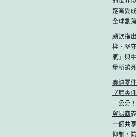
的世界似
逐漸變成
全球動蕩
頗欽指出
權、堅守
氣」與牛
量所鎖死
奧迪零件
堅尼零件
一公分！
貿易商
義
一個共享
抑制，防