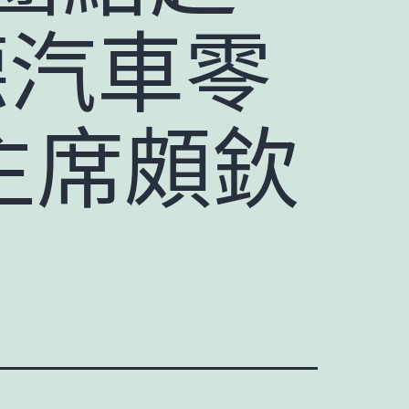
德汽車零
主席頗欽