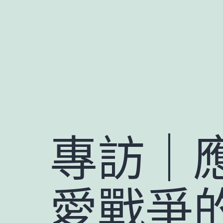
跳
至
主
要
內
容
專訪｜
愛戰爭