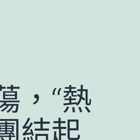
蕩，“熱
團結起