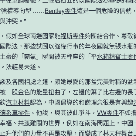
乎在重蹈覆轍，二戰后樹立的以國際法為基礎的國
‘強權導向型’……
Bentley零件
這是一個危險的信號
與沖突。”
，假如全球南邊國家能
福斯零件
夠團結合作、尊敬
國際法，那些試圖以強權行事的年夜國就無張水瓶
土豪的「霸氣」瞬間被天秤座的「平
水箱精
賓士零
。法輕易未遂。
談及各國相處之道，頗她最愛的那盆完美對稱的盆
被一股金色的能量扭曲了，左邊的葉子比右邊的長
欽
汽車材料
認為，中國倡導的和諧理念很是有興趣
德系車零件
。他說，與其彼此爭斗，
VW零件
不如
幸福、共渡難關的世界，例如在南海問題上，中國
止升他們的力量不再是攻擊，而變成了林天秤舞台