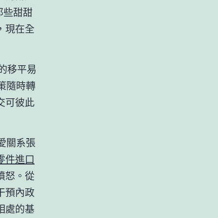
那些甜甜
，現在全
家的移平易
策隨時轉
交可彼此
愛關系張
零件進口
憤怒。從
干預內政
相處的基