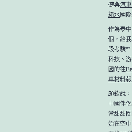
礎與
汽車
箱水
國際
作為泰中
個，給我
段考驗*
科技、游
國的往
B
車材料報
頗欽說，
中國伴侶
當甜甜圈
始在空中