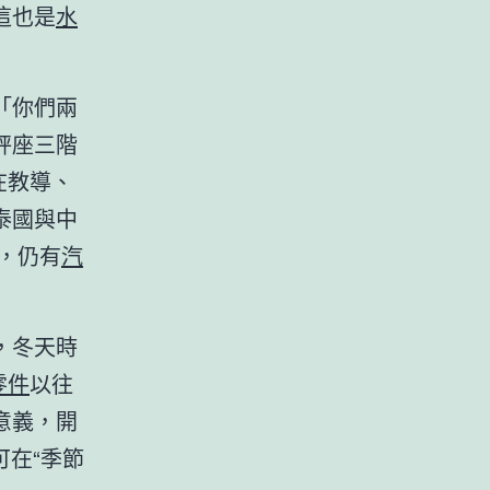
這也是
水
「你們兩
秤座三階
在教導、
泰國與中
，仍有
汽
，冬天時
零件
以往
意義，開
可在“季節