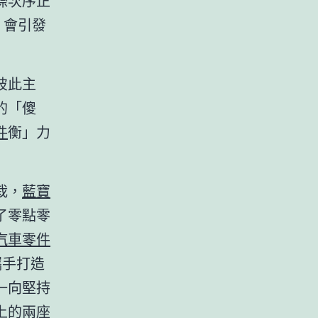
際次序正
，會引發
彼此主
的「傻
件
衡」力
栽，
藍寶
了零點零
汽車零件
攜手打造
一向堅持
上的兩座