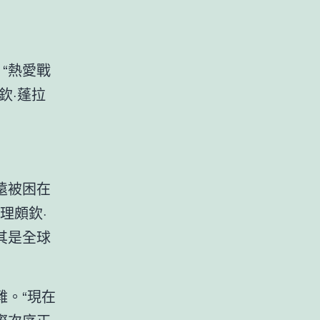
“熱愛戰
欽·蓬拉
遠被困在
理頗欽·
其是全球
。“現在