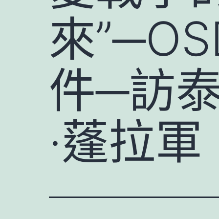
來”─O
件─訪
·蓬拉軍