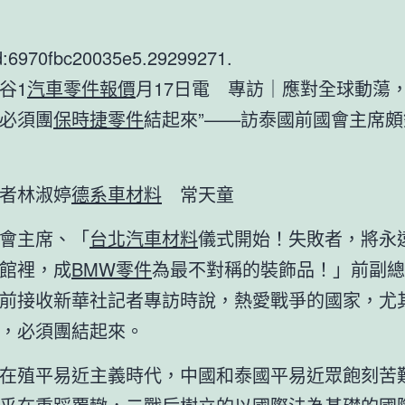
d:6970fbc20035e5.29299271.
谷1
汽車零件報價
月17日電 專訪｜應對全球動蕩，
必須團
保時捷零件
結起來”——訪泰國前國會主席頗
者林淑婷
德系車材料
常天童
會主席、「
台北汽車材料
儀式開始！失敗者，將永
館裡，成
BMW零件
為最不對稱的裝飾品！」前副總
前接收新華社記者專訪時說，熱愛戰爭的國家，尤
，必須團結起來。
在殖平易近主義時代，中國和泰國平易近眾飽刻苦難