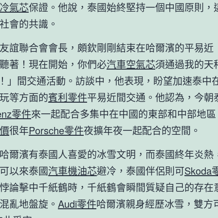
冷氣芯
保證。他說，泰國始終堅持一個中國原則，
社會的共識。
友誼聯合會會長，頗欽剛剛結束在哈爾濱的平易近
聽著！現在開始，你們必
汽車空氣芯
須通過我的天
*！」間交通活動。訪談中，他表現，盼望加速泰中
玩等方面的
賓利零件
平易近間交通。他認為，今朝
enz零件
來一起配合多集中在中國的東部和中部地區
價
很年
Porsche零件
夜擴年夜一起配合的空間。
哈爾濱有泰國人喜愛的冰雪文明，而泰國終年炎熱
可以來泰國
汽車機油芯
避冷，泰國伴侶則可
Skoda
悖論擊中千紙鶴時，千紙鶴會瞬間質疑自己的存在
混亂地盤旋。
Audi零件
哈爾濱親身經歷冰雪，雙方