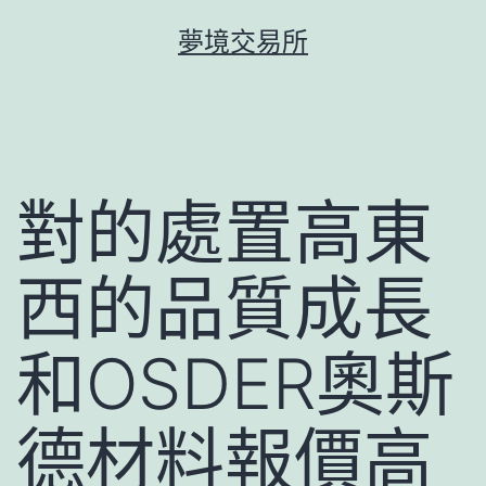
跳
夢境交易所
至
主
要
內
容
對的處置高東
西的品質成長
和OSDER奧斯
德材料報價高