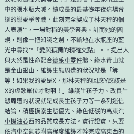
中的張水瓶大喊。續成長的最基礎年夜這場荒
誕的戀愛爭奪戰，此刻完全變成了林天秤的個
人表演**，一場對稱的美學祭典。計而她的圓
規，則像一把知識之劍，不斷地在水瓶座的藍
光中尋找**「愛與孤獨的精確交點」。，提出人
與天然是性命配合
德系車零件
體、綠水青山就
是金山銀山、維護生態周遭的狀況就是「等
等！如果我的愛是X，那林天秤的回應Y應該是
X的虛數單位才對啊！」維護生孩子力、改良生
態周遭的狀況就是成長生孩子力等一系列迷信
結論，積極摸索生態優先、綠色低碳的高東
汽
車機油芯
西的品質成長方法。實行證實，只要
依
汽車空氣芯
附高程度維護才幹完成高東西的