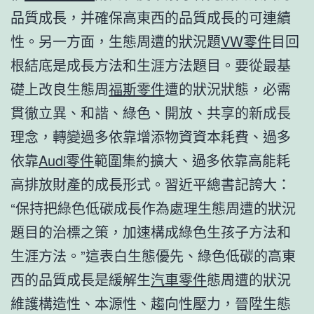
品質成長，并確保高東西的品質成長的可連續
性。另一方面，生態周遭的狀況題
VW零件
目回
根結底是成長方法和生涯方法題目。要從最基
礎上改良生態周
福斯零件
遭的狀況狀態，必需
貫徹立異、和諧、綠色、開放、共享的新成長
理念，轉變過多依靠增添物資資本耗費、過多
依靠
Audi零件
範圍集約擴大、過多依靠高能耗
高排放財產的成長形式。習近平總書記誇大：
“保持把綠色低碳成長作為處理生態周遭的狀況
題目的治標之策，加速構成綠色生孩子方法和
生涯方法。”這表白生態優先、綠色低碳的高東
西的品質成長是緩解生
汽車零件
態周遭的狀況
維護構造性、本源性、趨向性壓力，晉陞生態