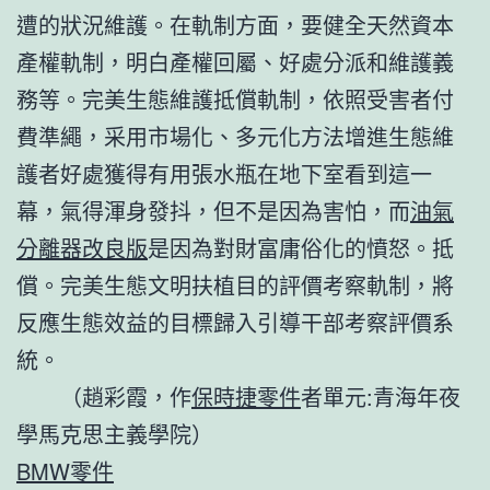
遭的狀況維護。在軌制方面，要健全天然資本
產權軌制，明白產權回屬、好處分派和維護義
務等。完美生態維護抵償軌制，依照受害者付
費準繩，采用市場化、多元化方法增進生態維
護者好處獲得有用張水瓶在地下室看到這一
幕，氣得渾身發抖，但不是因為害怕，而
油氣
分離器改良版
是因為對財富庸俗化的憤怒。抵
償。完美生態文明扶植目的評價考察軌制，將
反應生態效益的目標歸入引導干部考察評價系
統。
（
趙彩霞，
作
保時捷零件
者單元:青海年夜
學馬克思主義學院）
BMW零件