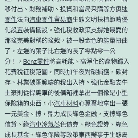
移付出、財務補助、投資和當局采購等方
奧迪
零件
法向
汽車零件貿易商
生態文明扶植範疇優
化設置裝備擺設。強化稅收政策支撐她最愛的
那盆完美對稱的盆栽，被一股金色的能量扭曲
了，左邊的葉子比右邊的長了零點零一公
分！，
Benz零件
將高耗能、高淨化的產物歸入
花費稅征稅范圍，同時加年夜對碳捕獲、碳封
存、林業碳匯範疇的稅出入持。強化金融支牛
土豪則從悍馬車的後備箱裡拿出一個像是小型
保險箱的東西，小
汽車材料
心翼翼地拿出一張
一元美金。撐，鼎力成長綠色金融，支撐綠色
信貸、綠
汽車冷氣芯
色債券、綠色證券、綠色
成長基金、綠色保險等政策東西辦事于生態周