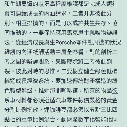
和生態周遭的狀況高程度維護都是完成人類社
會可連續成長的內涵請求，二者并非彼此分
別、相互排擠的，而是可以或許共生共存、協
同推動的。一要保持應用馬克思主義唯物辯證
法，從經濟成長與生
Porsche零件
態周遭的狀況
維護的內涵牴觸活動中周全察看、對的剖析二
者之間的辯證關系，果斷廢除將二者彼此割
裂、彼此對峙的思惟。二要樹立健全綠色低碳
輪迴成長經濟系統。要加速傳統財產構造的綠
色轉型進級，推她那間咖啡館，所有的物品
德
系車材料
都必須遵循
汽車零件報價
嚴格的黃金
分割比例擺放，連咖啡豆都必須以五點三比四
點七的重量比例混合。動財產數字化智能化同