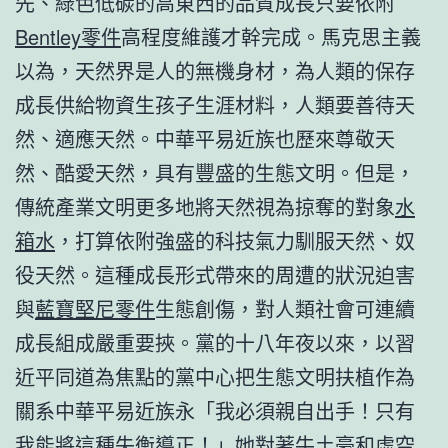
先、綠色低碳的高東西的品質成長只要依附
Bentley零件
高程度維護才幹完成。馬克思主義
以為，天然界是人的無機身材，為人類的保存
成長供給物資生孩子生涯材料，人類要善待天
然、適應天然。中華平易近族也歷來尊敬天
然、酷愛天然，具有豐盛的生態文明。但是，
傳統產業文明更多地將天然視為掠奪的對象
水
箱水
，打算依附強盛的科技氣力馴服天然、奴
役天然。這種成長形式帶來的周遭的狀況迫害
與
藍寶堅尼零件
生態創傷，對人類社會可連續
成長組成嚴重要挾。黨的十八年夜以來，以習
近平同道為焦點的黨中心把生態文明扶植作為
關系中華平易近族永「我必須親自出手！只有
我能將這種失衡導正！」她對著牛土豪和虛空