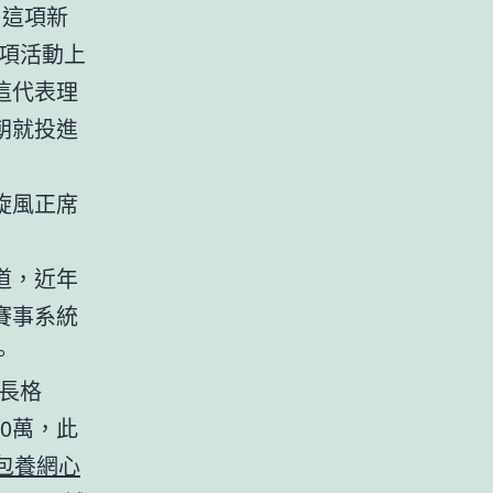
了這項新
項活動上
這代表理
朝就投進
旋風正席
道，近年
賽事系統
。
長格
0萬，此
包養網心