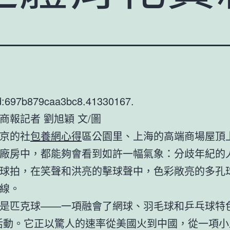
d:697b879caa3bc8.41330167.
商報記者 劉旭穎 文/圖
京的社
包養網心得
區公園里、上海的高端商場屋頂
廠房中，都能夠會看到如許一幅氣象：分歧年紀的
球拍，在笑聲和洪亮的擊球聲中，色彩敞亮的多孔
線。
是匹克球——一項融會了網球、羽毛球和乒乓球特色
活動。它正以驚人的速率從美國火到中國，從一項小