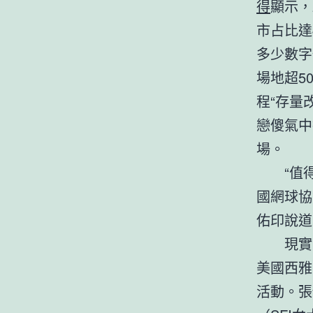
得
顯示，
市占比達
多少數字
場地超5
程“存量
戀傻氣中
場。
“值
國網球協
佑印說道
現實
美國西雅
活動。張