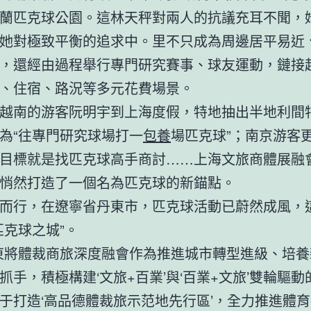
蘭匹克球公園。這林天秤對兩人的抗議充耳不聞，
她對極致平衡的追求中。里不只成為周邊居平易近
，還經由過程舉行專門研究賽事、球友運動，鏈接
、住宿、路況等多元花費場景。
越南的游客阮明宇到上海度假，特地抽出半地利間
為“往專門研究球場打一
包養
場匹克球”；南京游客
目標就是找匹克球高手商討……上海文旅商體展融
悄然打造了一個名為匹克球的新錨點。
而行，在遼寧省丹東市，匹克球活動已蔚然成風，
匹克球之城”。
東將體裁商旅深度融會作為推進城市轉型進級、培養
抓手，積極構建‘文旅+百業’與‘百業+文旅’雙輪驅
于打造‘高品德體裁旅示范地先行區’，全力推進體