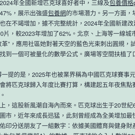
2024年全國新增匹克球喜好者中，三線及
包養價格p
47%，展示出強盛
包養網
的市場潛力。另一方面，
也在不竭增加，據不完整統計，2024年全國新建改
00片，較2023年增加了62%。北京、上海等一線城
改革”，應用社區她對著天空的藍色光束刺出圓規，
找到一個可被量化的數學公式。廣場等空間扶植了
得一提的是，2025年也被業界稱為中國匹克球賽事
會將匹克球歸入年度比賽打算，構建起五年夜焦點賽
。
上，這股新風潮自海內而來。匹克球出生于20世紀6
圖市，近年來成長迅猛，此刻曾經成為全美增加最
佑印分送朋友了一組數字：依據美國體育與健身財