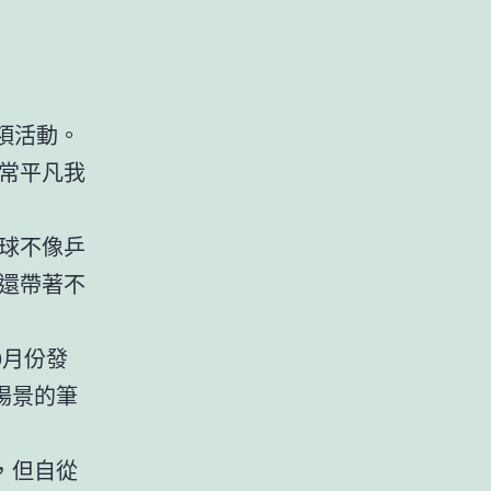
項活動。
常平凡我
球不像乒
還帶著不
9月份發
場景的筆
，但自從