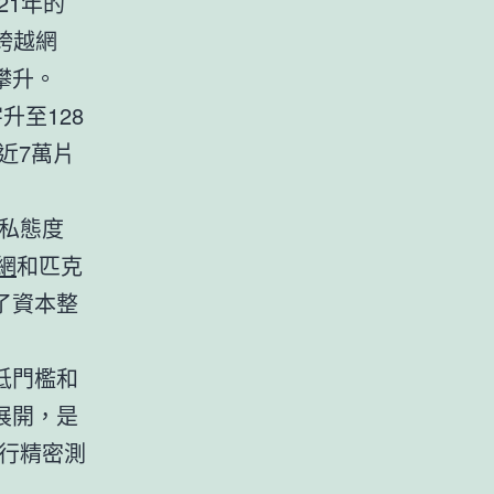
21年的
跨越網
攀升。
升至128
近7萬片
私態度
網
和匹克
了資本整
低門檻和
展開，是
行精密測