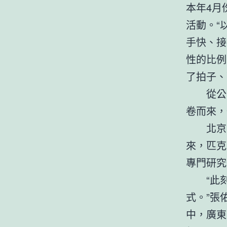
本年4月
活動。“
手快、接
性的比例
了拍子、
從公
卷而來，
北京
來，匹克
專門研究
“此
式。”張
中，廣東