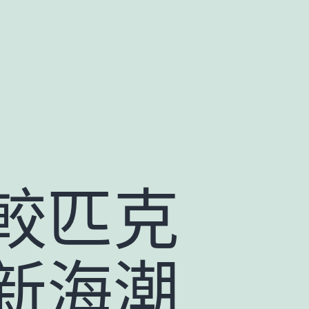
較匹克
新海潮