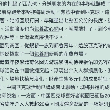
份他打起了匹克球，分送朋友的內在的事務就釀成
以前靠跑步來堅持每周活動，有意中看到匹克球，這
著，她將圓規打開，準確量出七點五公分的長度，
。活動強度也尚
包養甜心網
可，就開端打了。到今
配件等，比滑雪真廉價不少。”
園到商圈，從銀發一族到都會青年，這股匹克球的
悄然撬動了一個
包養網
新興的花費市場。
體育年夜學體育休閑與游玩學院副傳授張佑印先容
球活動在中國敏捷突起，浮現出介入人群擴展化、
化、場地扶植尺度化、財產生態多元化的成長特征
刻，中國匹克球活動已構成南北聯動，城鄉共進的成
佑印說道，一方面，中國匹克球喜好者範圍已衝破20
省終年介入人數超20萬。國度體育總局的一項調研