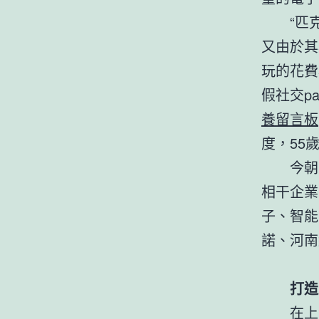
“匹
又由於其
玩的花費
假社交p
養留言板
度，55
今朝
相干企業
子、智能
諾、河南
打造
在上