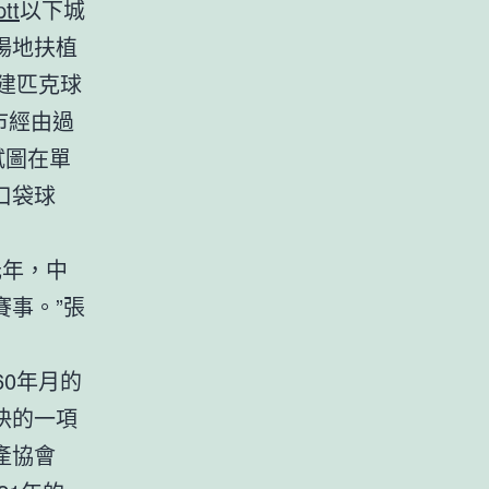
tt
以下城
場地扶植
建匹克球
市經由過
試圖在單
口袋球
元年，中
事。”張
0年月的
快的一項
產協會