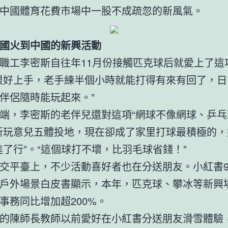
中國體育花費市場中一股不成疏忽的新風氣。
國火到中國的新興活動
職工李密斯自往年11月份接觸匹克球后就愛上了這
很好上手，老手練半個小時就能打得有來有回了，日
伴侶隨時能玩起來。”
端，李密斯的老伴兒還對這項“網球不像網球、乒乓
新玩意兒五體投地，現在卻成了家里打球最積極的，
進了行”。“這個球打不壞，比羽毛球省錢！”
交平臺上，不少活動喜好者也在分送朋友。小紅書
戶外場景白皮書顯示，本年，匹克球、攀冰等新興
事務同比增加超200%。
的陳師長教師以前愛好在小紅書分送朋友滑雪體驗