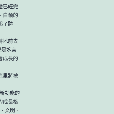
她已經完
、白領的
起了體
特地前去
更是婉言
會成長的
這里將被
新動能的
動的成長格
育、文明、