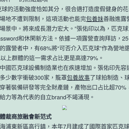
克球的活動強度恰如其分，很合適打造度假健身的花
場地不遭到限制，這項活動也能完
包養妹
善融進露
場景中。將來成長潛力宏大。”張佑印以為，匹克球
assword和休閑新方法。依據一項露營查詢拜訪，25
的露營者中，有68%將“可否介入匹克球”作為營地
歲以上群體的這一需求占比更是高達79%。
中國匹克球設備制造業也在疾速增加。張佑印先容
多少數字衝破300家，籠罩
包養故事
了球拍制造、
穿著裝備研發等完全財產鏈，產物出口占比超70%
給力等為代表的自立brand不竭涌現。
體裁商旅融會新范式
海浦東新區高行鎮，本年7月建成了國際首家匹克