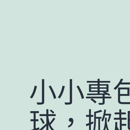
跳
至
主
要
內
容
小小專
球，掀