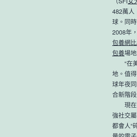
（SFI
女
482萬人
球。同時
2008
包養網比
包養
場地
“在
地。值得
球年夜同
合新階段
現在
強社交屬
都會人“
量的電子