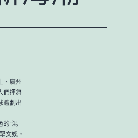
上、廣州
人們揮舞
球體劃出
的“混
眾文娛，