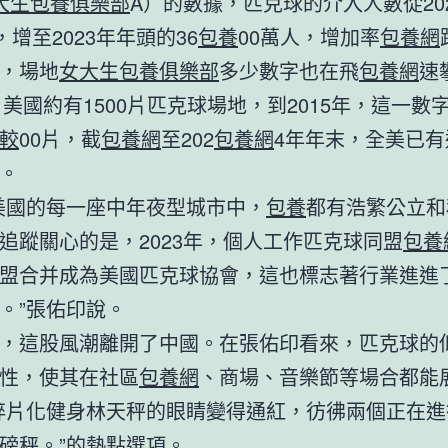
大生包養俱樂部
A）的數據，匹克球的介入人數從20
，增至2023年年頭的36
包養
00萬人，增加率
包養網
，場地
女大生包養俱樂部
多少數字也在飛
包養網
速
年，美國約有1500片匹克球場地，到2015年，這一數字
較
00片，截
包養網
至202
包養網
4年年末，全美已有
。
美國的每一座中年夜型城市中，
包養
都有浩繁公立和
追蹤關心的是，2023年，個人工作匹克球同盟
包養
盟合并成為美國匹克球協會，這也標志著行業進進
。”張佑印說。
，這股風潮離開了中國。在張佑印看來，匹克球的
性，使其在社區
包養網
、商場、音樂節等場合都能
碎片化健身林天秤的眼睛變得通紅，彷彿兩個正在進
磅秤。”的熱點選項。