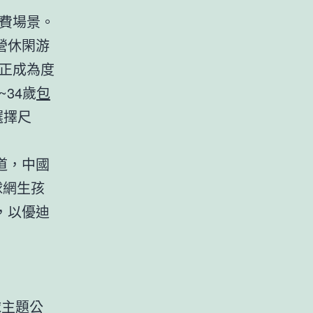
費場景。
營休閑游
正成為度
~34歲
包
選擇尺
道，中國
球網生孩
，以優迪
球主題公