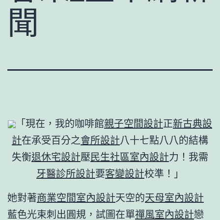
聞
「現在，我的咖啡館
親子空間設計
正
新古典設
計
在承受百分之
會所設計
八十七點八八的結構
失衡
退休宅設計
壓
民生社區室內設計
力！我需
牙醫診所設計
要
客變設計
校準！」
她對著
商業空間室內設計
天空的
天母室內設計
藍色光束刺出圓規，試圖在單
禪風室內設計
戀