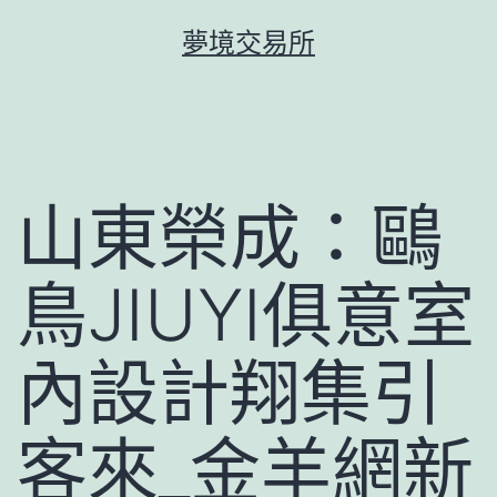
跳
夢境交易所
至
主
要
內
容
山東榮成：鷗
鳥JIUYI俱意室
內設計翔集引
客來_金羊網新