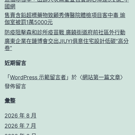
國網
售賣含鉛超標藥物致顧秀傳醫院體檢項目客中毒 瑜
伽室被罰1萬5000元
防疫阻擊森和診所疫苗戰 廣饒街道府前社區外行動
廣東企業在鏈博會交出JIUYI俱意住宅設計低碳“高分
卷”
近期留言
「
WordPress 示範留言者
」於〈
網站第一篇文章
〉
發佈留言
彙整
2026 年 8 月
2026 年 7 月