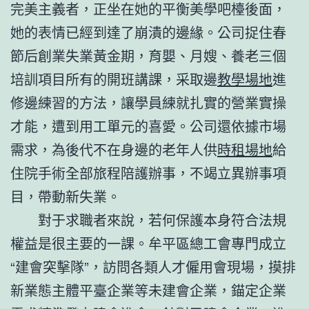
完美主義者，正坐在她的平衡美學吧檯後面，
她的表情已經到達了崩潰的邊緣。公司捉住春
節后創業失業黃金期，育嬰、月嫂、養老三個
培訓項目所有的開班講課，采取邊
教學場地
進
修邊練習的方法，讓學員練就扎實的營業實操
才能，遭到用工單元的喜愛。公司還依據市場
需求，為後代不在身邊的老年人供
時租場地
給
住院手術全部旅程陪護辦事，不竭立異辦事項
目，帶動新失業。
對于求職者來說，若何保護本身符合法規
權益是很主要的一課。牟平區總工會專門成立
“建會突擊隊”，訪問各類人才僱用會現場，摸排
新業態主體平臺企業等未建會企業，錨定企業