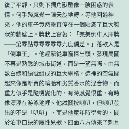
復了平靜，只剩下獨角獸雕像一臉困惑的表
情。何手殘感覺一陣天旋地轉，等他回過神
來，他的車子竟然垂直停在一個貼滿了巨大獎
狀的牆壁上。獎狀上寫著：「完美倒車入庫獎
——第零點零零零零零九度偏差。」落款人是
「倒車王」。他趕緊從車窗探出頭，發現周圍
不再是熟悉的城市街道，而是一望無際、由無
數白線和編號組成的巨大網格。這裡的空氣聞
起來像是新買的輪胎和劣質香水的混合物，而
重力似乎是隨機變化的，有時感覺很重，有時
像漂浮在游泳池裡。他試圖按喇叭，但喇叭發
出的不是「叭叭」，而是他童年時學會的、關
於泊車口訣的魔性兒歌。四面八方傳來了刺耳