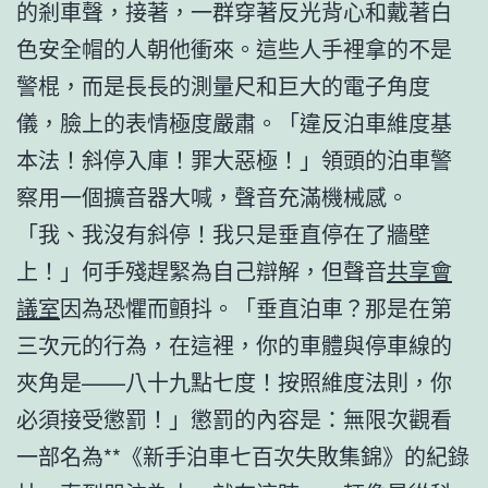
的剎車聲，接著，一群穿著反光背心和戴著白
色安全帽的人朝他衝來。這些人手裡拿的不是
警棍，而是長長的測量尺和巨大的電子角度
儀，臉上的表情極度嚴肅。「違反泊車維度基
本法！斜停入庫！罪大惡極！」領頭的泊車警
察用一個擴音器大喊，聲音充滿機械感。
「我、我沒有斜停！我只是垂直停在了牆壁
上！」何手殘趕緊為自己辯解，但聲音
共享會
議室
因為恐懼而顫抖。「垂直泊車？那是在第
三次元的行為，在這裡，你的車體與停車線的
夾角是——八十九點七度！按照維度法則，你
必須接受懲罰！」懲罰的內容是：無限次觀看
一部名為**《新手泊車七百次失敗集錦》的紀錄