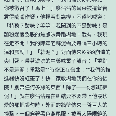
你被徵召了！馬上！」廖沾沾的耳朵被這聲音
震得嗡嗡作響，他捏著對講機，困惑地喊道：
「特務？酸味？等等！我聞到的不是酸味！是
麵粉過度膨脹的焦慮味
舞蹈場地
！還有，我現
在走不開！我的陳年老蒜泥需要每隔三小時的
溫和震動！」「蒜泥？」對面傳來K-999崩潰的
尖叫聲，帶著濃濃的中藥味電子雜音：「重點
不是蒜泥！重點是**時空正在彎曲！**我們的推
進器快沒紅棗了！快！
家教場地
我們在你的後
院！別帶任何多餘的東西！除了——你那缸蒜
泥！」就在廖沾沾還在糾結要不要帶上他最珍
愛的那把銀勺時，外面的牆壁傳來一聲巨大的
撞擊。一個穿著黑色燕尾服、戴著太陽眼鏡的