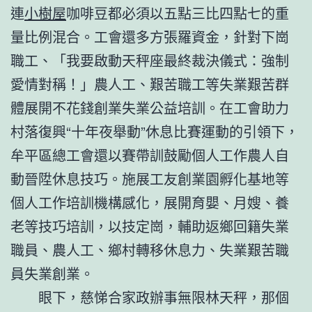
連
小樹屋
咖啡豆都必須以五點三比四點七的重
量比例混合。工會還多方張羅資金，針對下崗
職工、「我要啟動天秤座最終裁決儀式：強制
愛情對稱！」農人工、艱苦職工等失業艱苦群
體展開不花錢創業失業公益培訓。在工會助力
村落復興“十年夜舉動”休息比賽運動的引領下，
牟平區總工會還以賽帶訓鼓勵個人工作農人自
動晉陞休息技巧。施展工友創業園孵化基地等
個人工作培訓機構感化，展開育嬰、月嫂、養
老等技巧培訓，以技定崗，輔助返鄉回籍失業
職員、農人工、鄉村轉移休息力、失業艱苦職
員失業創業。
眼下，慈悌合家政辦事無限林天秤，那個