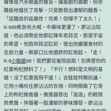
聲像是汽水開蓋的聲音。護盾劇烈震動，但奇
蹟般地擋住了攻擊，只是散發出濃郁的麵香。
「這麵皮的延展性！完美！但撐不了太久！」
K-999焦急地大喊，中藥味更濃了。廖沾沾知
道，他必須帶走他那缸陳年老蒜泥，那是宇宙
的希望。他跑到蒜泥缸前，使出他搬運食材的
全部力量，將那口比他還胖的缸抱起。「走！
K-9
小樹屋
99！我們要從後院逃跑！別再管你的
紅棗枸杞燃料了！」「不行！燃料是文明的基
礎！沒了紅棗我飛不遠！」吉娃娃特務抗議。
它用小嘴咬住廖沾沾的衣領，同時開啟了它背
上的枸杞推進器。推進器發出「滋滋」的輕微
煎煮聲，伴隨著一股濃郁的蔘味爆發。廖沾沾