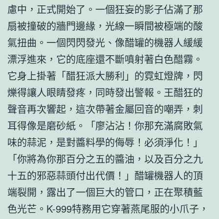
慮中，正式開始了。一個狂妄的影子佔滿了那
扇被撞破的牆門邊緣，光線一瞬間被極端的酸
氣扭曲。一個閃閃發光、像醋罐的機器人緩緩
漂浮進來，它的底座還不斷噴射著白色醋霧。
它身上掛著「醋狂派大勝利」的霓虹燈牌，閃
爍得讓人眼睛發疼，同時發出警報。王醋狂的
聲音再次響起，這次帶著金屬回音的嘲弄，刺
耳得像是磨砂紙。「廖沾沾！你那充滿腐敗氣
味的蒜泥，是對醬料學的侮辱！必須淨化！」
「你將為你那百分之五的醬油，以及百分之九
十五的邪惡蒜頭付出代價！」醋罐機器人的頂
端裂開，露出了一個巨大的管口，正在聚積藍
色光芒。K-999特務用它穿著燕尾服的小爪子，