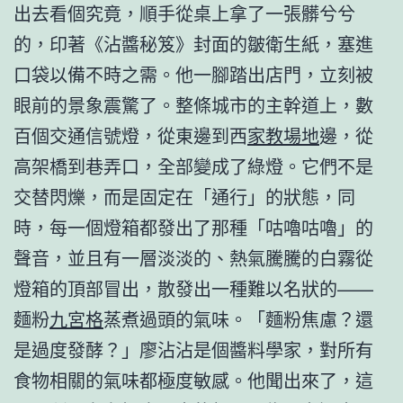
出去看個究竟，順手從桌上拿了一張髒兮兮
的，印著《沾醬秘笈》封面的皺衛生紙，塞進
口袋以備不時之需。他一腳踏出店門，立刻被
眼前的景象震驚了。整條城市的主幹道上，數
百個交通信號燈，從東邊到西
家教場地
邊，從
高架橋到巷弄口，全部變成了綠燈。它們不是
交替閃爍，而是固定在「通行」的狀態，同
時，每一個燈箱都發出了那種「咕嚕咕嚕」的
聲音，並且有一層淡淡的、熱氣騰騰的白霧從
燈箱的頂部冒出，散發出一種難以名狀的——
麵粉
九宮格
蒸煮過頭的氣味。「麵粉焦慮？還
是過度發酵？」廖沾沾是個醬料學家，對所有
食物相關的氣味都極度敏感。他聞出來了，這