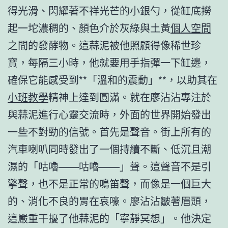
得光滑、閃耀著不祥光芒的小銀勺，從缸底撈
起一坨濃稠的、顏色介於灰綠與土黃
個人空間
之間的發酵物。這蒜泥被他照顧得像稀世珍
寶，每隔三小時，他就要用手指彈一下缸邊，
確保它能感受到**「溫和的震動」**，以助其在
小班教學
精神上達到圓滿。就在廖沾沾專注於
與蒜泥進行心靈交流時，外面的世界開始發出
一些不對勁的信號。首先是聲音。街上所有的
汽車喇叭同時發出了一個持續不斷、低沉且潮
濕的「咕嚕——咕嚕——」聲。這聲音不是引
擎聲，也不是正常的鳴笛聲，而像是一個巨大
的、消化不良的胃在哀嚎。廖沾沾皺著眉頭，
這嚴重干擾了他蒜泥的「寧靜冥想」。他決定