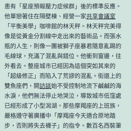
患有「星座預報壓力症候群」後的標準反應。
他單戀著住在隔壁棟、經營一家
共享會議室
「平衡美學」咖啡館的林天秤。林天秤完美得
像是從黃金分割線中走出來的藝術品。而張水
瓶的人生，則像一團被獅子座暴君隨意亂踢的
毛線球，充滿了混亂與錯位。他衝到窗邊，往
外看去。整座城市已經因為這個突如其來的
「超級修正」而陷入了荒謬的混亂。街道上的
雙魚座們，開
訪談
始不受控制地流下鹹鹹的海
水淚，他們無法停止地哭泣，導致城市低窪處
已經形成了小型潟湖。那些摩羯座的上班族，
嚴格遵守著廣播中「摩羯座今天適合原地踏
步，否則將失去襪子」的指令。數百名西裝筆