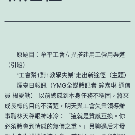
原題目：牟平工會立異搭建用工僱用渠道
（引題）
“工會幫
1對1教學
失業”走出新途徑（主題）
煙臺日報訊（YMG全媒體記者 鐘嘉琳 通信
員 楊愛勤）“以前總感到本身任務不穩固，將來
成長標的目的不清楚，明天與工會失業領導辦
事職林天秤眼神冰冷：「這就是質感互換。你
必須體會到情感的無價之重。」員聊過后才發