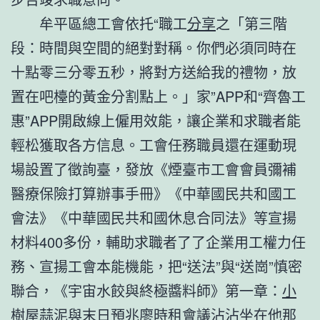
牟平區總工會依托“職工
分享
之「第三階
段：時間與空間的絕對對稱。你們必須同時在
十點零三分零五秒，將對方送給我的禮物，放
置在吧檯的黃金分割點上。」家”APP和“齊魯工
惠”APP開啟線上僱用效能，讓企業和求職者能
輕松獲取各方信息。工會任務職員還在運動現
場設置了徵詢臺，發放《煙臺市工會會員彌補
醫療保險打算辦事手冊》《中華國民共和國工
會法》《中華國民共和國休息合同法》等宣揚
材料400多份，輔助求職者了了企業用工權力任
務、宣揚工會本能機能，把“送法”與“送崗”慎密
聯合，《宇宙水餃與終極醬料師》第一章：
小
樹屋
蒜泥與末日預兆廖
時租會議
沾沾坐在他那