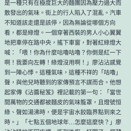
是一種只有在極度巨大的麵團因為壓力過大而
散發出的氣味。街上的行人陷入了混亂。汽車
不知道該走還是該停，因為無論從哪個方向
看，都是綠燈。一個穿著西裝的男人小心翼翼
地把車停在路中央，搖下車窗，對著紅綠燈大
喊：「喂！你為什麼咕嚕咕嚕？你倒是紅一下
啊！我要向左轉！綠燈沒用啊！」廖沾沾感覺
到一陣心悸。這種氣味，這種不祥的「咕嚕」
聲，與他兒時聽到的家傳預言不謀而合。他想
起家傳《沾醬秘笈》裡記載的第一句：「當世
間萬物的交通都被麵皮的氣味籠罩，且燈號恒
綠、聲如湯沸時，便是宇宙水餃臨界點到來之
時。」「七點五個地球年…怎麼這麼快？」廖