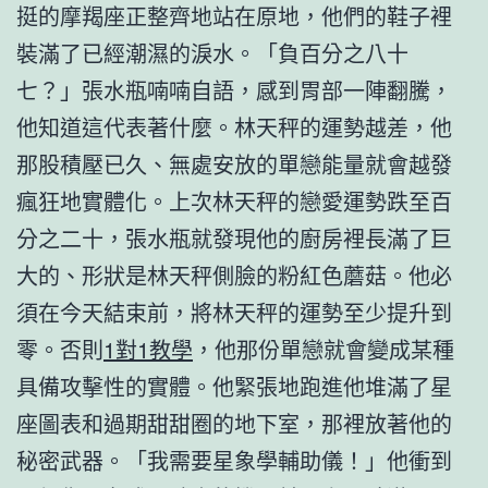
挺的摩羯座正整齊地站在原地，他們的鞋子裡
裝滿了已經潮濕的淚水。「負百分之八十
七？」張水瓶喃喃自語，感到胃部一陣翻騰，
他知道這代表著什麼。林天秤的運勢越差，他
那股積壓已久、無處安放的單戀能量就會越發
瘋狂地實體化。上次林天秤的戀愛運勢跌至百
分之二十，張水瓶就發現他的廚房裡長滿了巨
大的、形狀是林天秤側臉的粉紅色蘑菇。他必
須在今天結束前，將林天秤的運勢至少提升到
零。否則
1對1教學
，他那份單戀就會變成某種
具備攻擊性的實體。他緊張地跑進他堆滿了星
座圖表和過期甜甜圈的地下室，那裡放著他的
秘密武器。「我需要星象學輔助儀！」他衝到