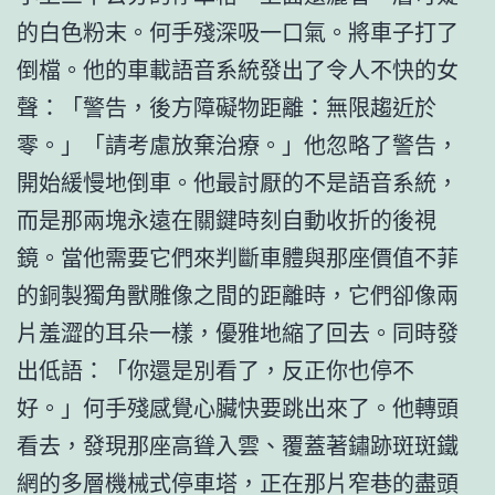
的白色粉末。何手殘深吸一口氣。將車子打了
倒檔。他的車載語音系統發出了令人不快的女
聲：「警告，後方障礙物距離：無限趨近於
零。」「請考慮放棄治療。」他忽略了警告，
開始緩慢地倒車。他最討厭的不是語音系統，
而是那兩塊永遠在關鍵時刻自動收折的後視
鏡。當他需要它們來判斷車體與那座價值不菲
的銅製獨角獸雕像之間的距離時，它們卻像兩
片羞澀的耳朵一樣，優雅地縮了回去。同時發
出低語：「你還是別看了，反正你也停不
好。」何手殘感覺心臟快要跳出來了。他轉頭
看去，發現那座高聳入雲、覆蓋著鏽跡斑斑鐵
網的多層機械式停車塔，正在那片窄巷的盡頭