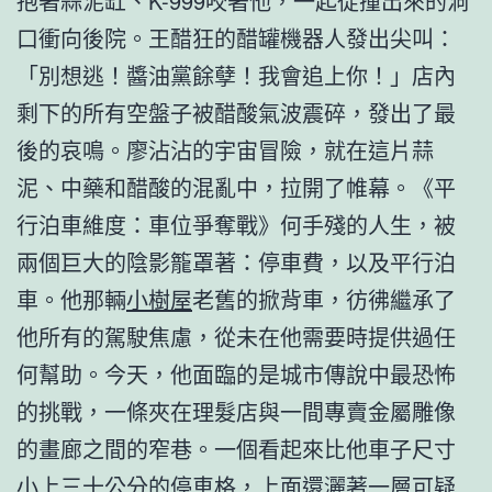
抱著蒜泥缸、K-999咬著他，一起從撞出來的洞
口衝向後院。王醋狂的醋罐機器人發出尖叫：
「別想逃！醬油黨餘孽！我會追上你！」店內
剩下的所有空盤子被醋酸氣波震碎，發出了最
後的哀鳴。廖沾沾的宇宙冒險，就在這片蒜
泥、中藥和醋酸的混亂中，拉開了帷幕。《平
行泊車維度：車位爭奪戰》何手殘的人生，被
兩個巨大的陰影籠罩著：停車費，以及平行泊
車。他那輛
小樹屋
老舊的掀背車，彷彿繼承了
他所有的駕駛焦慮，從未在他需要時提供過任
何幫助。今天，他面臨的是城市傳說中最恐怖
的挑戰，一條夾在理髮店與一間專賣金屬雕像
的畫廊之間的窄巷。一個看起來比他車子尺寸
小上三十公分的停車格，上面還灑著一層可疑