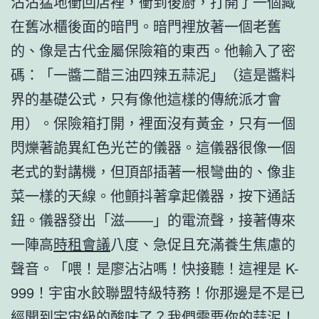
沾沾猛地衝回店裡，衝到後廚，打開了一個藏
在舊冰櫃後面的暗門。暗門裡放著一個老舊
的、像是古代金屬保險箱的東西。他輸入了密
碼：「一醬二醋三油四辣五蒜泥」（這是醬料
界的基礎公式，只有像他這樣的傳統派才會
用）。保險箱打開，裡面沒有黃金，只有一個
閃爍著詭異紅色光芒的儀器。這儀器很像一個
老式的對講機，但頂部插著一根彎曲的、像韭
菜一樣的天線。他顫抖著拿起儀器，按下通話
鈕。儀器發出「滋——」的電流聲，接著傳來
一陣高
時租會議
八度、急促且充滿養生焦慮的
聲音。「喂！是廖沾沾嗎！快接聽！這裡是 K-
999！宇宙水餃聯盟特級特務！你那邊是不是已
經聞到宇宙級的酸味了？我們需要你的蒜泥！