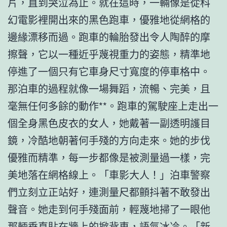
片，直到哭泣為止。就在這時，一輛像是從科
幻電影裡開出來的黑色跑車，優雅地從網格的
邊緣漂移而過。跑車的輪胎發出令人陶醉的摩
擦聲，它以一種近乎蔑視重力的姿態，精準地
停進了一個只有它車身尺寸寬度的停車格中。
那泊車的過程就像一場舞蹈，流暢、完美，且
毫無任何多餘的動作**。跑車的駕駛座上走出一
個全身黑色皮衣的女人，她戴著一副透明護目
鏡，冷酷地朝著何手殘的方向走來。她的步伐
優雅而精準，每一步都像是被測量過一樣，完
美地落在網格線上。「車影大人！」泊車警察
們立刻立正站好，連測量尺都顫抖著不敢發出
聲音。她走到何手殘面前，輕蔑地掃了一眼他
那輛垂直貼在牆上的掀背車，語氣冰冷。「新