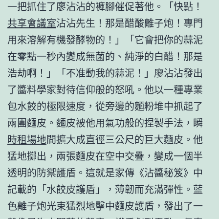
一把抓住了廖沾沾的褲腳催促著他。「快點！
共享會議室
沾沾先生！那是醋酸離子炮！專門
用來溶解有機發酵物的！」「它會把你的蒜泥
在零點一秒內變成無菌的、純淨的白醋！那是
浩劫啊！」「不准動我的蒜泥！」廖沾沾發出
了醬料學家對待信仰般的怒吼。他以一種專業
包水餃的極限速度，從旁邊的麵粉堆中抓起了
兩團麵皮。麵皮被他用氣功般的捏製手法，瞬
時租場地
間擴大成直徑三公尺的巨大麵皮。他
猛地擲出，兩張麵皮在空中交疊，變成一個半
透明的防禦護盾。這就是家傳《沾醬秘笈》中
記載的「水餃皮護盾」，薄韌而充滿彈性。藍
色離子炮光束猛烈地擊中麵皮護盾，發出了一