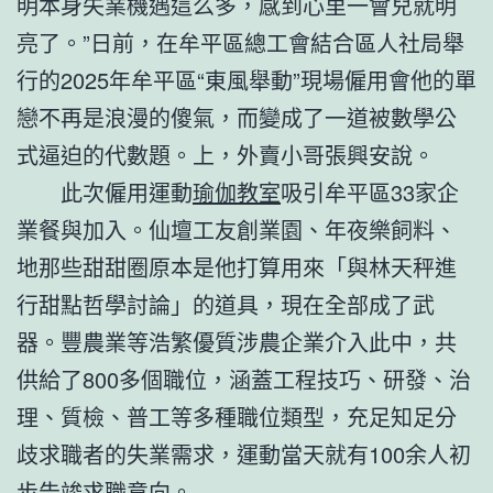
明本身失業機遇這么多，感到心里一會兒就明
亮了。”日前，在牟平區總工會結合區人社局舉
行的2025年牟平區“東風舉動”現場僱用會他的單
戀不再是浪漫的傻氣，而變成了一道被數學公
式逼迫的代數題。上，外賣小哥張興安說。
此次僱用運動
瑜伽教室
吸引牟平區33家企
業餐與加入。仙壇工友創業園、年夜樂飼料、
地那些甜甜圈原本是他打算用來「與林天秤進
行甜點哲學討論」的道具，現在全部成了武
器。豐農業等浩繁優質涉農企業介入此中，共
供給了800多個職位，涵蓋工程技巧、研發、治
理、質檢、普工等多種職位類型，充足知足分
歧求職者的失業需求，運動當天就有100余人初
步告竣求職意向。