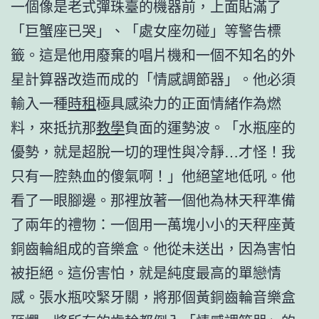
一個像是老式彈珠臺的機器前，上面貼滿了
「巨蟹座已哭」、「處女座勿碰」等警告標
籤。這是他用廢棄的唱片機和一個不知名的外
星計算器改造而成的「情感調節器」。他必須
輸入一種
時租
極具感染力的正面情緒作為燃
料，來抵抗那
教學
負面的運勢波。「水瓶座的
優勢，就是超脫一切的理性與冷靜…才怪！我
只有一腔熱血的傻氣啊！」他絕望地低吼。他
看了一眼腳邊。那裡放著一個他為林天秤準備
了兩年的禮物：一個用一萬塊小小的天秤座黃
銅齒輪組成的音樂盒。他從未送出，因為害怕
被拒絕。這份害怕，就是純度最高的單戀情
感。張水瓶咬緊牙關，將那個黃銅齒輪音樂盒