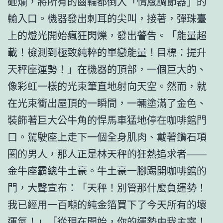
砸爛，將所有的齒輪都倒入「情感調節器」的
輸入口。機器發出刺耳的尖叫，接著，彈珠臺
上的燈光開始瘋狂閃爍，發出警告。「能量超
載！檢測到極致純粹的單戀能量！目標：提升
天秤座運勢！」在機器的頂部，一個巨大的、
像彩虹一樣的光束筆直地射向天空。然而，就
在光束衝出屋頂的一瞬間，一輛塗滿了金色、
裝飾著巨大公牛角的悍馬車猛地停在咖啡館門
口。駕駛座上走下一個全身肌肉、戴著鑽石項
圈的男人，那人正是林天秤的狂熱追求者——
金牛座霸總牛土豪。牛土豪一腳踢開咖啡館的
門，大聲宣布：「天秤！別管那什麼負運勢！
我已經用一百噸的純金箔買下了今天所有的壞
運氣！」「從現在開始，你的運勢由我主宰！