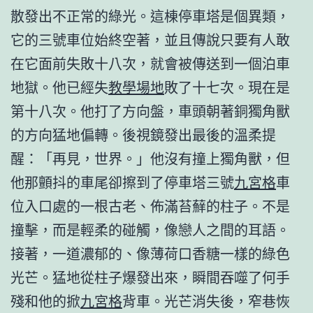
散發出不正常的綠光。這棟停車塔是個異類，
它的三號車位始終空著，並且傳說只要有人敢
在它面前失敗十八次，就會被傳送到一個泊車
地獄。他已經失
教學場地
敗了十七次。現在是
第十八次。他打了方向盤，車頭朝著銅獨角獸
的方向猛地偏轉。後視鏡發出最後的溫柔提
醒：「再見，世界。」他沒有撞上獨角獸，但
他那顫抖的車尾卻擦到了停車塔三號
九宮格
車
位入口處的一根古老、佈滿苔蘚的柱子。不是
撞擊，而是輕柔的碰觸，像戀人之間的耳語。
接著，一道濃郁的、像薄荷口香糖一樣的綠色
光芒。猛地從柱子爆發出來，瞬間吞噬了何手
殘和他的掀
九宮格
背車。光芒消失後，窄巷恢