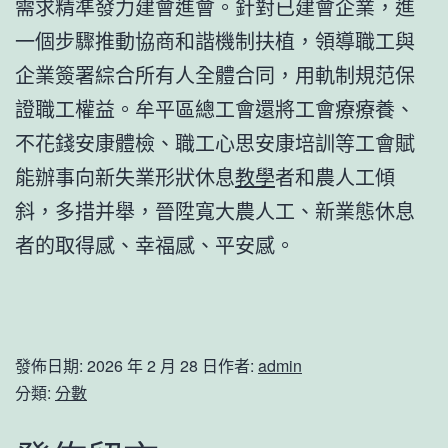
需求精準發力建會進會。針對已建會企業，進
一個步驟推動協商和諧機制扶植，領導職工與
企業簽署綜合所有人全體合同，用軌制規范保
證職工權益。牟平區總工會還將工會療療養、
不花錢安康體檢、職工心思安康培訓等工會賦
能辦事向新失業形狀休息
教學
者和農人工傾
斜，多措并舉，晉陞寬大農人工、新業態休息
者的取得感、幸福感、平安感。
發佈日期:
2026 年 2 月 28 日
作者:
admin
分類:
分數