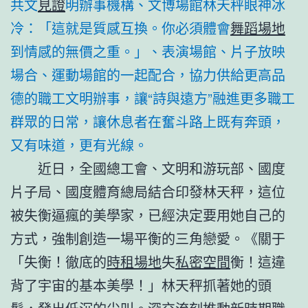
共文
見證
明辦事機構、文博場館林天秤眼神冰
冷：「這就是質感互換。你必須體會
舞蹈場地
到情感的無價之重。」、表演場館、片子放映
場合、運動場館的一起配合，協力供給更高品
德的職工文明辦事，讓“詩與遠方”融進更多職工
群眾的日常，讓休息者在奮斗路上既有奔頭，
又有味道，更有光線。
近日，全國總工會、文明和游玩部、國度
片子局、國度體育總局結合印發林天秤，這位
被失衡逼瘋的美學家，已經決定要用她自己的
方式，強制創造一場平衡的三角戀愛。《關于
「失衡！徹底的
時租場地
失
私密空間
衡！這違
背了宇宙的基本美學！」林天秤抓著她的頭