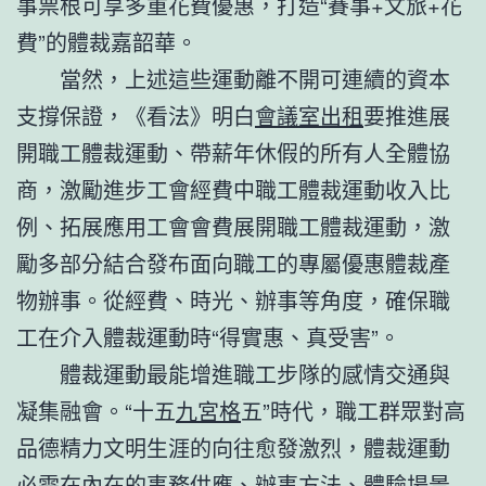
事票根可享多重花費優惠，打造“賽事+文旅+花
費”的體裁嘉韶華。
當然，上述這些運動離不開可連續的資本
支撐保證，《看法》明白
會議室出租
要推進展
開職工體裁運動、帶薪年休假的所有人全體協
商，激勵進步工會經費中職工體裁運動收入比
例、拓展應用工會會費展開職工體裁運動，激
勵多部分結合發布面向職工的專屬優惠體裁產
物辦事。從經費、時光、辦事等角度，確保職
工在介入體裁運動時“得實惠、真受害”。
體裁運動最能增進職工步隊的感情交通與
凝集融會。“十五
九宮格
五”時代，職工群眾對高
品德精力文明生涯的向往愈發激烈，體裁運動
必需在內在的事務供應、辦事方法、體驗場景