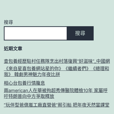
搜尋
搜尋
近期文章
查包養經歷駐村任務隊烹出村落復興“好滋味”_中國網
《來自星喜包養網站星的你》《繼續者們》《總理和
我》 韓劇男神魅力年夜比拼
相心台包養行情腹息
兩american人在華被拘超秀傳醫院體檢10年 家屬呼
吁特朗普向中方爭取釋放
“玩伴型爸億嵐工廠直營爸”蔡引船 把年夜天然當課堂