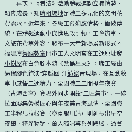
再次，《看法》激勵體裁運動立異情勢、
融會成長，知
時租場地
足職工多元化的文明花
費需求。近年來，各級工會適應情勢、衝破傳
統，在體裁運動中嵌進思政引領、工會辦事、
文旅花費等外容，發布一大量新場景新形式。
福建廈
舞蹈教室
門市工人文明宮在工運原址發
小樹屋
布白色腳本游《鷺島星火》，職工經由
過程腳色飾演“穿越回”汗
訪談
青現場，在互動敘
事中感悟工運精力。全國職工工間操年夜賽
（青海西寧）賽場外同步開設“工匠集市”，一碗
拉面凝集勞模匠心與年夜美青海風情。全國職
工半程馬拉松賽（寧夏銀川站）則延長出星空
夜攀、特產物鑒、萬人獨唱等系列體驗，憑賽