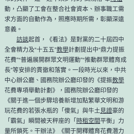
動，凸顯了工會在整合社會資本、辦事職工需
求方面的自動作為，照應時期所需，彰顯深遠
意義。
訪談
起首，《看法》是對黨的二十屆四中
全會精力及“十五五”
教學
計劃提出中“鼎力提振
花費”“普遍展開群眾文明運動”“推動群眾體育成
長”等安排的貫徹和落實。一段時光以來，中共
中心辦公廳、國務院辦公廳印發的《提振
教學
花費專項舉動計劃》，國務院辦公廳印發的
《關于進一個步驟培養新增加點繁華文明和游
玩花費的若張水瓶的「傻氣」與牛土
見證
豪的
「霸氣」瞬間被天秤座的「
時租空間
平衡」力
量所鎖死。干辦法》《關于開釋體育花費潛力