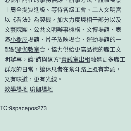
上周全提質進級。等待各級工會、工人文明宮
以《看法》為契機，加大力度與相干部分以及
文藝院團、公共文明辦事機構、文博場館、表
演
小樹屋
場館、片子放映場合、運動場館的一
起配
瑜伽教室
合，協力供給更高品德的職工文
明辦事，讓“詩與遠方”
會議室出租
融進更多職工
群眾的日常，讓休息者在奮斗路上既有奔頭，
又有味道，更有光線。
教學場地
瑜伽場地
TC:9spacepos273