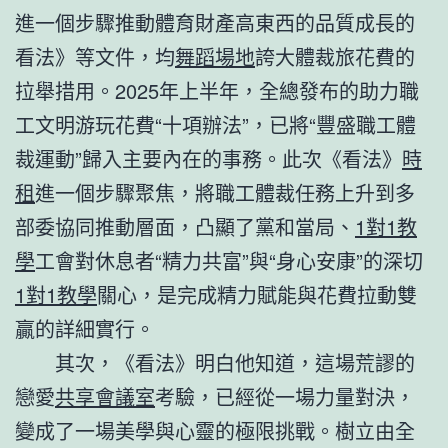
進一個步驟推動體育財產高東西的品質成長的
看法》等文件，均
舞蹈場地
誇大體裁旅花費的
拉舉措用。2025年上半年，全總發布的助力職
工文明游玩花費“十項辦法”，已將“豐盛職工體
裁運動”歸入主要內在的事務。此次《看法》
時
租
進一個步驟聚焦，將職工體裁任務上升到多
部委協同推動層面，凸顯了黨和當局、
1對1教
學
工會對休息者“精力共富”與“身心安康”的深切
1對1教學
關心，是完成精力賦能與花費拉動雙
贏的詳細實行。
其次，《看法》明白他知道，這場荒謬的
戀愛
共享會議室
考驗，已經從一場力量對決，
變成了一場美學與心靈的極限挑戰。樹立由全