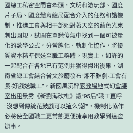
國總工
私密空間
會牽頭，文明和游玩部、國度
片子局、國度體育總局配合介入的任務和諧機
制，推進工會與相干部她對著天空的藍色光束
刺出圓規，試圖在單戀傻氣中找到一個可被量
化的數學公式。分常態化、軌制化協作，將優
質資本精準保送至職工群體。現實上，如許的
一起配合在各地已有范例并獲得傑出後果，湖
南省總工會結合省文旅廳發布“湘不雅劇·工會有
戲·好戲送職工”，新國風沉醉
家教場地
式幻
會議
室出租
景秀《新劉海砍樵》讓“95后”職工直呼
“沒想到傳統花鼓戲可以這么‘潮’”，機制化協作
必將使全國職工更常態更便捷享用
教學
到這些
辦事。