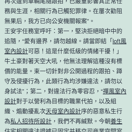
再次遭到車輛尾隨跟拍，已嚴重影響其正常任
務與生涯，相關行為已觸犯罪律。在屢次勸阻
無果后，我方已向公安機關報案”。
王安宇任務室呼吁：第一，堅決拒絕暗中中的
追隨，“愛有邊界，請勿越線。請當即結「
loft風
室內設計
可惡！這是什麼低級的情緒干擾！」
牛土豪對著天空大吼，他無法理解這種沒有標
價的能量。束一切針對非公開過程的跟拍、蹲
守及侵擾行為，此類行為均涉嫌違法，請勿以
身試法”；第二，對違法行為零容忍，“
禪風室內
設計
對于以營利為目標的職業代拍，以及組
織、煽動擾亂次
天母室內設計
序的惡意私生行
為
私人招待所設計
，我們不再緘默。今朝
養生
住宅
相關違法證據已固定并移交司
商業空間室