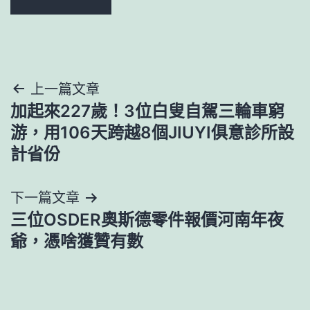
文
上一篇文章
加起來227歲！3位白叟自駕三輪車窮
章
游，用106天跨越8個JIUYI俱意診所設
導
計省份
覽
下一篇文章
三位OSDER奧斯德零件報價河南年夜
爺，憑啥獲贊有數