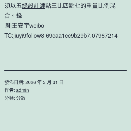
須以五
綠設計師
點三比四點七的重量比例混
合。鋒
圖|王安宇weibo
TC:jiuyi9follow8 69caa1cc9b29b7.07967214
發佈日期:
2026 年 3 月 31 日
作者:
admin
分類:
分數