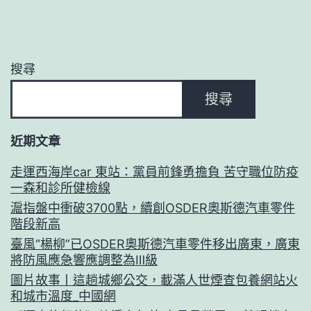
搜尋
搜尋
近期文章
走運西海岸car 東站：黨員前鋒勇擔負 苦守職位防疫
一森和診所健檢線
滬指盤中衝破3700點，續創OSDER奧斯德汽車零件
階段新高
臺風“楊柳”已OSDER奧斯德汽車零件移出廣東，廣東
將防風應急響應調整為Ⅲ級
圖片故事丨這趟城鄉公交，載滿人世煙查包養網站火
和城市溫度_中國網