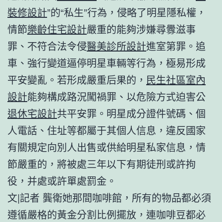
裝修設計
”的“私生”行為，侵略了明星隱私權，
情節
樂齡住宅設計
嚴重的能夠涉嫌尋釁滋事
罪、不符合法令侵
醫美診所設計
進室第罪。追
車、強行變道逼停明星車輛等行為，極易形成
平安變亂。若形成嚴重后果的，
民生社區室內
設計
能夠構成路況闖禍罪、以危險方式迫害公
退休宅設計
共平安罪。明星成分證件號碼、個
人電話、住址等都屬于其個人信息，違反國家
有關規定向別人出售或供給明星私家信息，情
節嚴重的，將被處三年以下有期徒刑或許拘
役，并處或許單處罰金。
文|記者 龔衛她那間咖啡館，所有的物品都必須
遵循嚴格的黃金分割比例擺放，連咖啡豆都必