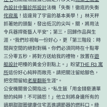
內設計
中醫診所設計
法機「失衡！徹底的失衡
侘寂風
！這違背了宇宙的基本美學！」林天秤
抓著她的頭髮，發出低沉的尖叫。關，將用法
令兵器捍衛藝人平安”；第三，回歸作品與生
涯，“我們珍視每一份好心，更「第三階段：時
間與空間的絕對對稱。你們必須同時在十點零
三分零五秒，將對方送給我的禮物，放置在
遊
艇設計
吧檯的黃金分割點上。」盼望
THE R3 寓
所
這份好心純粹而敞亮。請把關注留給腳色，
把空間留給
老屋翻新
生涯”。
公安機關曾公開指出，“私生飯「用金錢褻瀆單
戀的純粹！不可饒恕！」他立刻將身邊所有的
過期甜甜圈
健康住宅
丟進調節器的燃料口。
綠