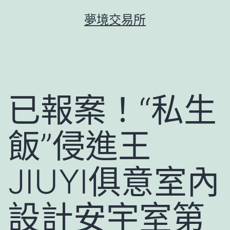
跳
夢境交易所
至
主
要
內
容
已報案！“私生
飯”侵進王
JIUYI俱意室內
設計安宇室第