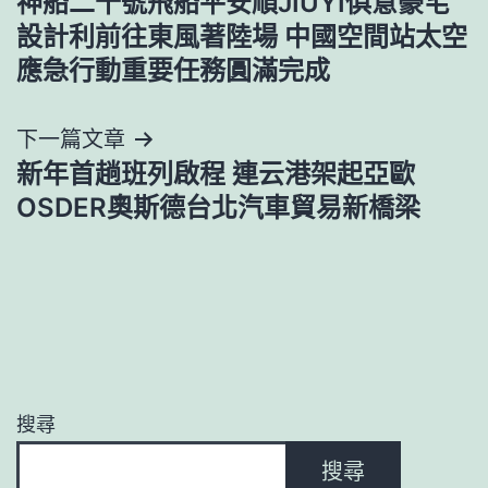
神船二十號飛船平安順JIUYI俱意豪宅
章
設計利前往東風著陸場 中國空間站太空
導
應急行動重要任務圓滿完成
覽
下一篇文章
新年首趟班列啟程 連云港架起亞歐
OSDER奧斯德台北汽車貿易新橋梁
搜尋
搜尋