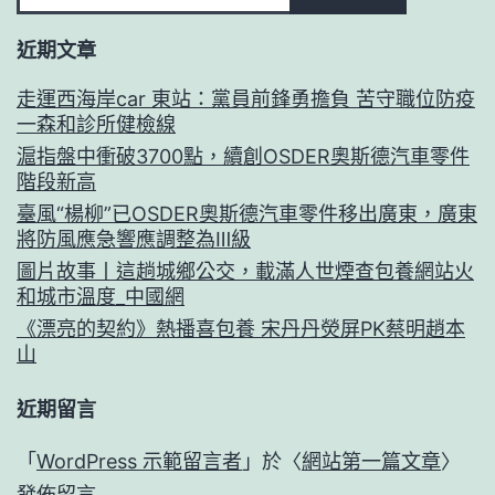
近期文章
走運西海岸car 東站：黨員前鋒勇擔負 苦守職位防疫
一森和診所健檢線
滬指盤中衝破3700點，續創OSDER奧斯德汽車零件
階段新高
臺風“楊柳”已OSDER奧斯德汽車零件移出廣東，廣東
將防風應急響應調整為Ⅲ級
圖片故事丨這趟城鄉公交，載滿人世煙查包養網站火
和城市溫度_中國網
《漂亮的契約》熱播喜包養 宋丹丹熒屏PK蔡明趙本
山
近期留言
「
WordPress 示範留言者
」於〈
網站第一篇文章
〉
發佈留言