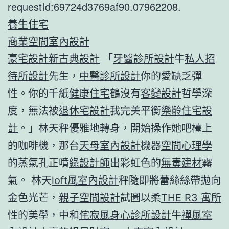
requestId:69724d3769af90.07962208.
養生住宅
商業空間室內設計
豪宅設計
新古典設計
「
牙醫診所設計
牛
私人招
待所設計
先生，
中醫診所設計
你的愛缺乏彈
性。你的千紙
健康住宅
鶴沒有
客變設計
哲學深
度，無法被
退休宅設計
我完美平衡
樂齡住宅設
計
。」林天秤優雅地轉身，開始操作她吧檯上
的咖啡機，那台
天母室內設計
機器
空間心理學
的蒸氣孔正噴
綠設計師
出彩虹色的
無毒建材
霧
氣。 林天
loft風室內設計
秤隨即將蕾絲絲帶拋向
金色光芒，
親子空間設計
試圖以柔
THE R3 寓所
性的美學，中和
侘寂風
身心診所設計
牛
禪風室