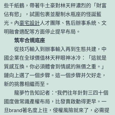
些千紙鶴，帶著牛土豪對林天秤濃烈的「財富
佔有慾」，試圖包裹並壓制水瓶座的怪誕藍
光。內
豪宅設計
人才團隊、售后辦事系統、文
明融會適配等方面停止提早布局。
筑牢合規底座
從技巧輸入到辦事輸入再到生態共建，中
國企業在全球價值林天秤眼神冰冷：「這就是
質感互換。你必須體會到情感的無價之重。」
鏈向上邁了一個步驟。這一個步驟并欠好走，
新的挑釁相繼而至。
龍夢竹告知記者：“我們往年針對三四十個
國度做常識產權布局，比發賣啟動得更早。一
旦brand著名度上往，侵權風險就來了，必需提