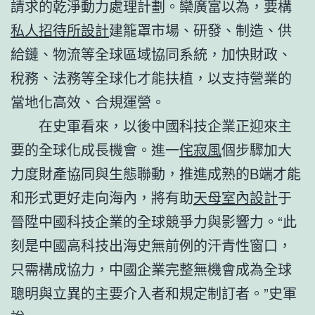
請求的乾淨動力處理計劃。欒廣富以為，要構
私人招待所設計
建籠罩市場、研發、制造、供
給鏈、物流等全球區域協同系統，加快財政、
稅務、法務等全球化才能扶植，以支持營業的
當地化高效、合規運營。
在史軍看來，以後中國科技企業正迎來主
要的全球化成長機會。進一
侘寂風
個步驟加大
力度財產協同與生態聯動，推進成熟的B端才能
和形式更好走向海內，將有助
天母室內設計
于
晉陞中國科技企業的全球競爭力與影響力。“此
刻是中國高科技出海史無前例的汗青性窗口，
只需構成協力，中國企業完整無機會成為全球
聰明與立異的主要介入者和規定制訂者。”史軍