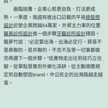
說。
面臨挑釁，企業心態更自負、打法更成
熟。一季度，我國有進出口記載的平易
綠裝修
設計
近營企業跨越54萬家，外貿主力軍的位置
醫美診所設計
進一個步驟
牙醫診所設計
穩固。
龍夢竹說：“必定要出海，出海必定行。貿易不
是串聯的，是并聯的，不克不及等一切事都做
完再邁下一個步驟。”從產物走出往到技巧立住
腳，從單點發賣到外鄉化深耕，從主動順應規
定到自動塑造brand，中公民企的出海路越走越
寬。