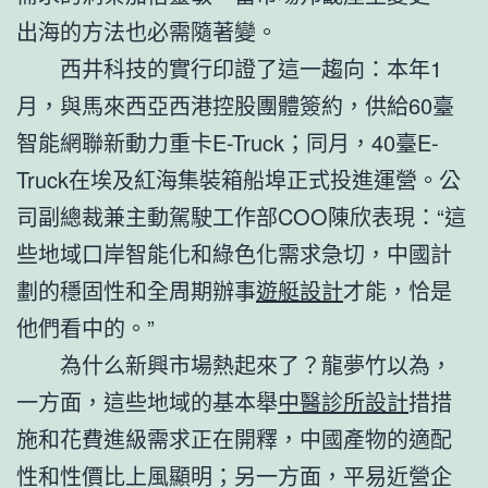
出海的方法也必需隨著變。
西井科技的實行印證了這一趨向：本年1
月，與馬來西亞西港控股團體簽約，供給60臺
智能網聯新動力重卡E-Truck；同月，40臺E-
Truck在埃及紅海集裝箱船埠正式投進運營。公
司副總裁兼主動駕駛工作部COO陳欣表現：“這
些地域口岸智能化和綠色化需求急切，中國計
劃的穩固性和全周期辦事
遊艇設計
才能，恰是
他們看中的。”
為什么新興市場熱起來了？龍夢竹以為，
一方面，這些地域的基本舉
中醫診所設計
措措
施和花費進級需求正在開釋，中國產物的適配
性和性價比上風顯明；另一方面，平易近營企