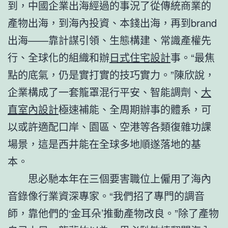
到，中國企業出海經過的事況了從傳統商業的
產物出海，到海內投資、本錢出海，再到brand
出海——靠計謀引領、生態構建、常識產權先
行、全球化的組織和辦
日式住宅設計
事。“最焦
點的底氣，仍是實打實的技巧實力。”陳欣說，
企業構成了一套籠罩混行平安、智能調劑、
大
直室內設計
極速補能、全周期辦事的體系，可
以或許適配口岸、園區、空港等各類復雜功課
場景，這是西井能在全球多地順遂落地的基
本。
思必馳本年在三個要害職位上僱用了海內
音錄像行業資深專家。“我們招了專門的調音
師，靠他們的‘金耳朵’推動產物改良。”除了產物