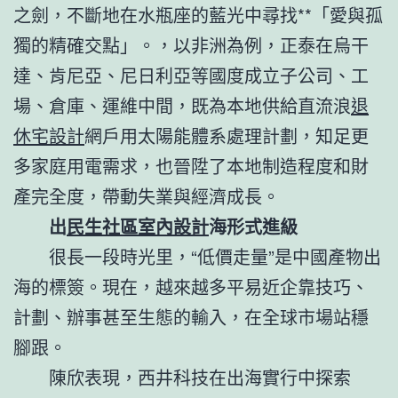
之劍，不斷地在水瓶座的藍光中尋找**「愛與孤
獨的精確交點」。，以非洲為例，正泰在烏干
達、肯尼亞、尼日利亞等國度成立子公司、工
場、倉庫、運維中間，既為本地供給直流浪
退
休宅設計
網戶用太陽能體系處理計劃，知足更
多家庭用電需求，也晉陞了本地制造程度和財
產完全度，帶動失業與經濟成長。
出
民生社區室內設計
海形式進級
很長一段時光里，“低價走量”是中國產物出
海的標簽。現在，越來越多平易近企靠技巧、
計劃、辦事甚至生態的輸入，在全球市場站穩
腳跟。
陳欣表現，西井科技在出海實行中探索