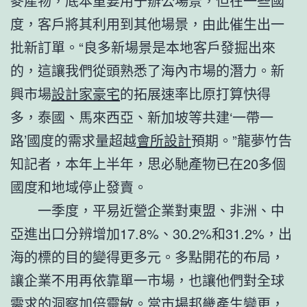
麥產物，底本重要用于辦公場景，但在一些國
度，客戶將其利用到其他場景，由此催生出一
批新訂單。“良多新場景是本地客戶發掘出來
的，這讓我們從頭熟悉了海內市場的潛力。新
興市場
設計家豪宅
的拓展速率比原打算快得
多，泰國、馬來西亞、新加坡等共建‘一帶一
路’國度的需求量超越
會所設計
預期。”龍夢竹告
知記者，本年上半年，思必馳產物已在20多個
國度和地域停止發賣。
一季度，平易近營企業對東盟、非洲、中
亞進出口分辨增加17.8%、30.2%和31.2%，出
海的標的目的變得更多元。多點開花的布局，
讓企業不用再依靠單一市場，也讓他們對全球
需求的洞察加倍靈敏。當市場邦畿產生變更，