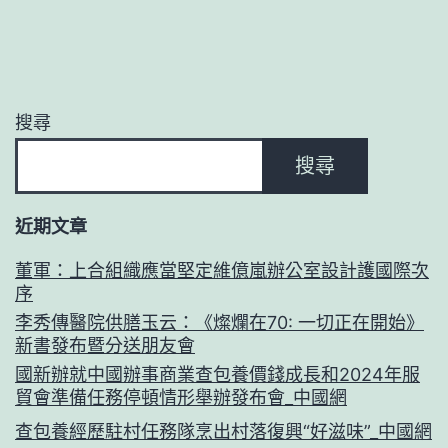
搜尋
搜尋
近期文章
董軍：上合組織應當堅定維億嵐辦公室設計護國際次
序
李秀傳醫院供膳玉云：《燦爛在70: 一切正在開始》
新書發布暨分送朋友會
國新辦就中國辦事商業查包養價錢成長和2024年服
貿會準備任務停頓情形舉辦發布會_中國網
查包養經歷駐村任務隊烹出村落復興“好滋味”_中國網