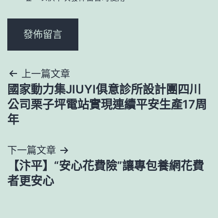
文
上一篇文章
國家動力集JIUYI俱意診所設計團四川
章
公司栗子坪電站實現連續平安生產17周
導
年
覽
下一篇文章
【汴平】“安心花費險”讓專包養網花費
者更安心