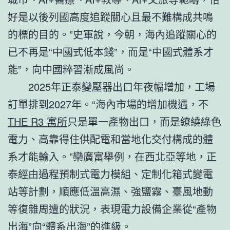
好是以後列國高度追蹤關心且最不難構成共鳴
的標的目的。”史軍說，今朝，海內追蹤關心的
已不再是“中國式低本錢”，而是“中國式體系才
能”，向中國粹習漸成風尚。
2025年正泰變壓器出口年夜幅增加，工場
訂單排到2027年。“海內市場的增加機遇，不
THE R3 寓所
只是單一產物出口，而是繚繞綠色
電力、高靠得住供配電和當地化交付構成的體
系才能輸入。”欒廣富舉例，在西北亞等地，正
泰經由過程預制式電力模組、定制化箱式變電
站等計劃，順應低溫高濕、強鹽霧、臺風地動
等復雜周遭的狀況，表現電力設備企業從“產物
出海”向“體系出海”的進級。