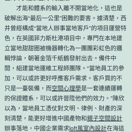
才能和體系的輸入離不開當地化，這也是
破解出海“最后一公里”困難的要害。據清楚，西
井曾經構成“當地人辦事當地客戶”的項目運營特
色，在英國菲力斯杜港項目中，專門在本地建
立當地甜甜圈被機器轉化為一團團彩虹色的邏
輯悖論，朝著金箔千紙鶴發射出去。備件中
間，組建當地運維工程師團隊。“當地員工的參
加，可以或許更好呼應客戶需求。客戶買的不
只是一臺裝備，而
空間心理學
是一套連續運轉
的保證體系，可以或許晉陞他們的效力。”陳欣
以為，當地員工憑仗對文明、律例、財產的深
刻清楚，能更好增進中國產物和
親子空間設計
辦事落地，中國企業需求
loft風室內設計
在海這