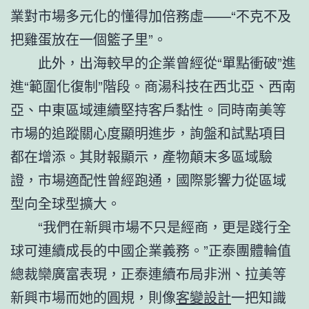
業對市場多元化的懂得加倍務虛——“不克不及
把雞蛋放在一個籃子里”。
此外，出海較早的企業曾經從“單點衝破”進
進“範圍化復制”階段。商湯科技在西北亞、西南
亞、中東區域連續堅持客戶黏性。同時南美等
市場的追蹤關心度顯明進步，詢盤和試點項目
都在增添。其財報顯示，產物顛末多區域驗
證，市場適配性曾經跑通，國際影響力從區域
型向全球型擴大。
“我們在新興市場不只是經商，更是踐行全
球可連續成長的中國企業義務。”正泰團體輪值
總裁欒廣富表現，正泰連續布局非洲、拉美等
新興市場而她的圓規，則像
客變設計
一把知識