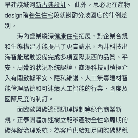
早建護城河
新古典設計
。”此外，思必馳在產物
design階
養生住宅
段就斟酌分歧國度的律例差
別。
海內營業縱深
健康住宅
拓展，對企業合規
和生態構建才能提出了更高請求。西井科技出
海智能駕駛設備完成多項國際東西的品質、平
安、周遭的狀況系統認證，商湯科技則積極介
入有關數據平安、隱私維護、人工
無毒建材
智
能倫理品德和可連續人工智能的行業、國度及
國際尺度的制訂。
面臨歐盟碳邊疆調理機制等綠色商業新
規，正泰團體加速樹立籠罩產物全性命周期的
碳萍蹤治理系統，為客戶供給知足國際碳關稅