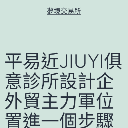
跳
夢境交易所
至
主
要
內
容
平易近JIUYI俱
意診所設計企
外貿主力軍位
置進一個步驟