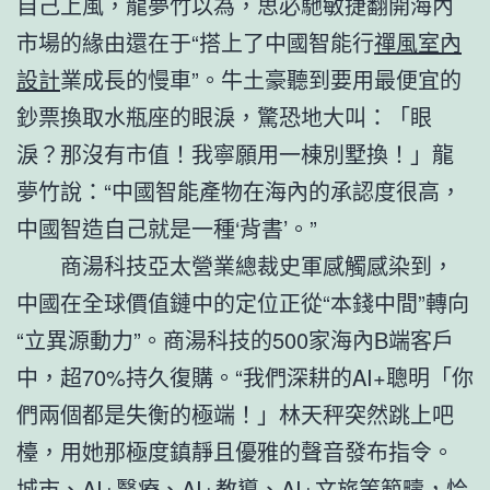
自己上風，龍夢竹以為，思必馳敏捷翻開海內
市場的緣由還在于“搭上了中國智能行
禪風室內
設計
業成長的慢車”。牛土豪聽到要用最便宜的
鈔票換取水瓶座的眼淚，驚恐地大叫：「眼
淚？那沒有市值！我寧願用一棟別墅換！」龍
夢竹說：“中國智能產物在海內的承認度很高，
中國智造自己就是一種‘背書’。”
商湯科技亞太營業總裁史軍感觸感染到，
中國在全球價值鏈中的定位正從“本錢中間”轉向
“立異源動力”。商湯科技的500家海內B端客戶
中，超70%持久復購。“我們深耕的AI+聰明「你
們兩個都是失衡的極端！」林天秤突然跳上吧
檯，用她那極度鎮靜且優雅的聲音發布指令。
城市、AI+醫療、AI+教導、AI+文旅等範疇，恰