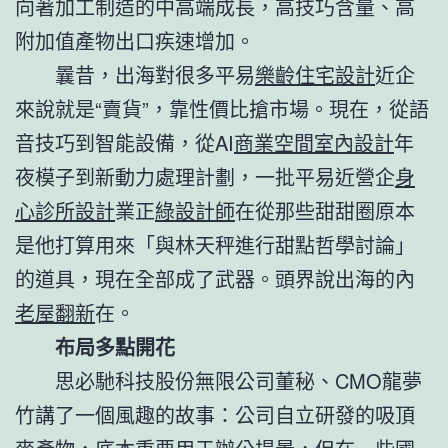
向著加工制造的中高端成長，高技巧含量、高
附加值產物出口疾速增加。
曩昔，出海對很多平易
樂齡住宅設計
近企
來說就是“賣貨”，靠性價比搶市場。現在，從語
音技巧到智能設備，從AI
商業空間室內設計
年
夜模子到新動力處理計劃，一批平易近營企
身
心診所設計
業正
綠設計師
在從那些甜甜圈原本
是他打算用來「與林天秤進行甜點哲學討論」
的道具，現在全部成了武器。頭界說出海的內
老屋翻新
在。
布局多點開花
思必馳科技股份無限公司董秘、CMO龍夢
竹講了一個風趣的故事：公司自立研發的吸頂