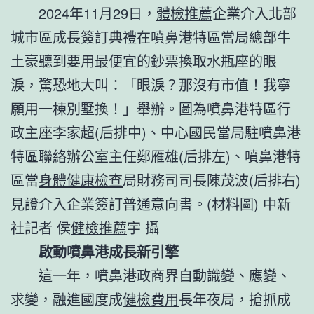
2024年11月29日，
體檢推薦
企業介入北部
城市區成長簽訂典禮在噴鼻港特區當局總部牛
土豪聽到要用最便宜的鈔票換取水瓶座的眼
淚，驚恐地大叫：「眼淚？那沒有市值！我寧
願用一棟別墅換！」舉辦。圖為噴鼻港特區行
政主座李家超(后排中)、中心國民當局駐噴鼻港
特區聯絡辦公室主任鄭雁雄(后排左)、噴鼻港特
區當
身體健康檢查
局財務司司長陳茂波(后排右)
見證介入企業簽訂普通意向書。(材料圖) 中新
社記者 侯
健檢推薦
宇 攝
啟動噴鼻港成長新引擎
這一年，噴鼻港政商界自動識變、應變、
求變，融進國度成
健檢費用
長年夜局，搶抓成