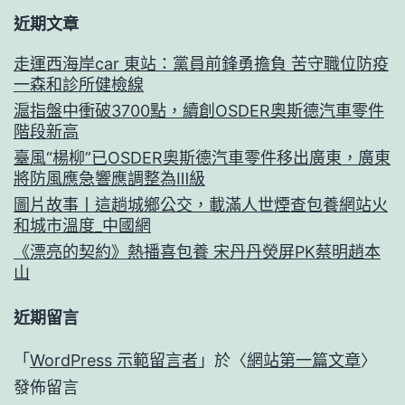
近期文章
走運西海岸car 東站：黨員前鋒勇擔負 苦守職位防疫
一森和診所健檢線
滬指盤中衝破3700點，續創OSDER奧斯德汽車零件
階段新高
臺風“楊柳”已OSDER奧斯德汽車零件移出廣東，廣東
將防風應急響應調整為Ⅲ級
圖片故事丨這趟城鄉公交，載滿人世煙查包養網站火
和城市溫度_中國網
《漂亮的契約》熱播喜包養 宋丹丹熒屏PK蔡明趙本
山
近期留言
「
WordPress 示範留言者
」於〈
網站第一篇文章
〉
發佈留言