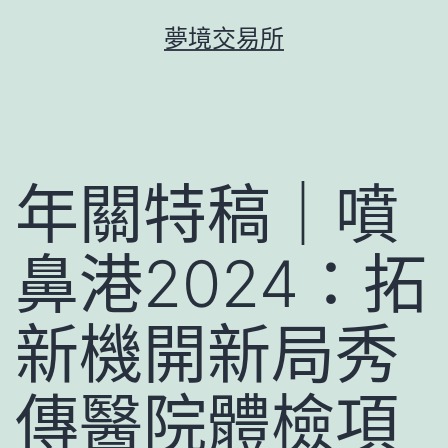
跳
夢境交易所
至
主
要
內
容
年關特稿｜噴
鼻港2024：拓
新機開新局秀
傳醫院體檢項