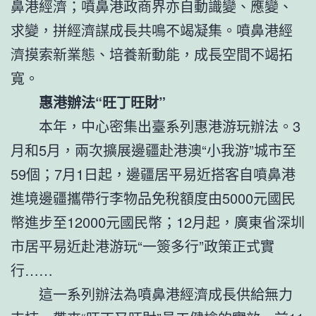
鼻港經濟；噴鼻港政商界亦自動識變、應變、
求變，拼經濟謀成長共鳴不竭凝集。噴鼻港經
濟摸索新業態、培養新動能，成長空間不竭拓
寬。
惠港辦法“旺丁旺財”
本年，中心密集出臺系列惠港游玩辦法。3
月和5月，兩次擴展邊疆赴港澳“小我游”城市至
59個；7月1日起，邊疆居平易近搭客自噴鼻港
進境邊疆攜帶行李物品免稅額度由5000元國民
幣進步至12000元國民幣；12月起，廣東省深圳
市居平易近赴港游玩“一簽多行”政策正式實
行……
這一系列辦法為噴鼻港經濟成長供給無力