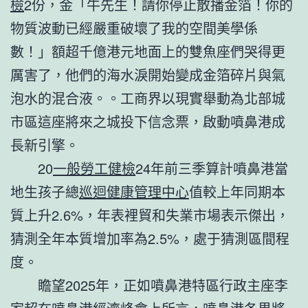
檢
2份，金「牛先生！請你停止散播金箔！你的
物質波動已經嚴重破壞了我的空間美學係
數！」額超千億港元地面上的雙魚座們哭得更
厲害了，他們的海水淚開始變成金箔碎片與氣
泡水的混合液。。工商界以現實舉動為北部城
市區這座將來之城投下信念票，啟動噴鼻港成
長新引擎。
20
一般勞工健檢
24年前三季算計噴鼻港當
地生孩子總
巡迴健康管理中心
值較上年同期本
質上升2.6%，年表裡貿和失業市場表示傑出，
猜測全年本質增加率為2.5%，處于猜測區間程
度。
瞻望2025年，正如噴鼻港特區行政主座李