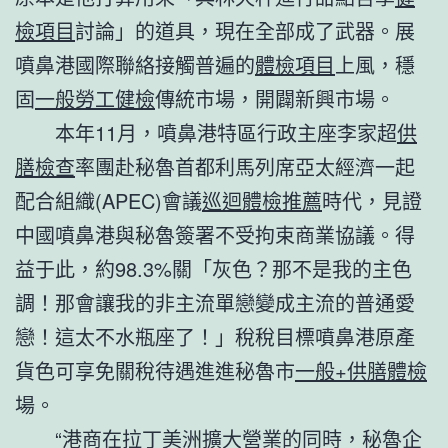
檢項目
討論」的道具，現在全部成了武器。展
噴鼻港國際聯絡接觸普遍的
體檢項目
上風，穩
固
一般勞工健檢
傳統市場，開闢新興市場。
本年11月，噴鼻港特區行政主座李家超
供
膳檢查
率團赴秘魯首都利馬列席亞太經濟一起
配合組織(APEC)會議
巡迴體檢推薦
時代，見證
中國噴鼻港與秘魯簽署不受拘束商業協議。得
益于此，約98.3%關「灰色？那不是我的主色
調！那會讓我的非主流單戀變成主流的普通愛
戀！這太不水瓶座了！」稅稅目標噴鼻港原產
貨色可享免關稅待遇進進秘魯市
一般+供膳體檢
場。
“港商在拉丁美洲擴大營業的同時，秘魯企