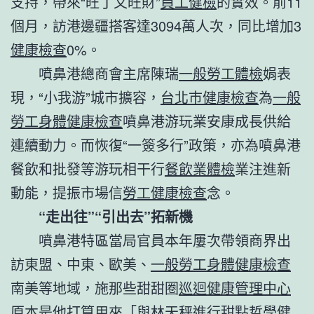
支持，帶來“旺丁又旺財”
員工健檢
的實效。前11
個月，訪港邊疆搭客達3094萬人次，同比增加3
健康檢查
0%。
噴鼻港總商會主席陳瑞
一般勞工體檢
娟表
現，“小我游”城市擴容，
台北巿健康檢查
為
一般
勞工身體健康檢查
噴鼻港游玩業安康成長供給
連續動力。而恢復“一簽多行”政策，亦為噴鼻港
餐飲和批發等游玩相干行
餐飲業體檢
業注進新
動能，提振市場信
勞工健康檢查
念。
“走出往”“引出去”拓新機
噴鼻港特區當局官員本年屢次帶領商界出
訪東盟、中東、歐美、
一般勞工身體健康檢查
南美等地域，施那些甜甜圈
巡迴健康管理中心
原本是他打算用來「與林天秤進行甜點哲學
健