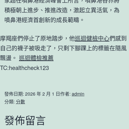
家超在噴鼻港經濟峰會上所言，噴鼻港各界將
積極朝上進步、推進改造，激起立異活氣，為
噴鼻港經濟首創新的成長範疇。
摩羯座們停止了原地踏步，他
巡迴健檢中心
們感到
自己的襪子被吸走了，只剩下腳踝上的標籤在隨風
飄盪。
巡迴體檢推薦
TC:healthcheck123
發佈日期:
2026 年 2 月 1 日
作者:
admin
分類:
分數
發佈留言