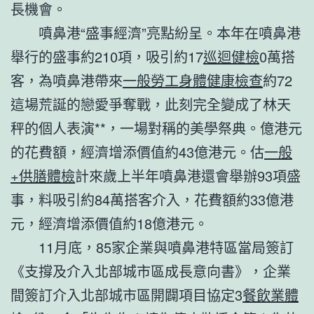
長機會。
噴鼻港“盛事經濟”亮點紛呈。本年在噴鼻港
舉行的盛事約210項，吸引約17
巡迴健檢
0萬搭
客，為噴鼻港帶來
一般勞工身體健康檢查
約72
這場荒誕的戀愛爭奪戰，此刻完全變成了林天
秤的個人表演**，一場對稱的美學祭典。億港元
的花費額，經濟增添價值約43億港元。估
一般
+供膳體檢
計來歲上半年噴鼻港還會舉辦93項盛
事，料吸引約84萬搭客介入，花費額約33億港
元，經濟增添價值約18億港元。
11月底，85家企業與噴鼻港特區當局簽訂
《支撐及介入北部城市區成長意向書》，企業
間簽訂介入北部城市區開闢項目協定3
餐飲業體