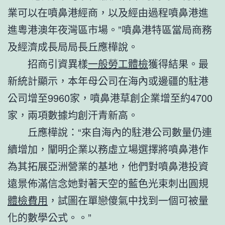
業可以在噴鼻港經商，以及經由過程噴鼻港進
進粵港澳年夜灣區市場。”噴鼻港特區當局商務
及經濟成長局局長丘應樺說。
招商引資異樣
一般勞工體檢
獲得結果。最
新統計顯示，本年母公司在海內或邊疆的駐港
公司增至9960家，噴鼻港草創企業增至約4700
家，兩項數據均創汗青新高。
丘應樺說：“來自海內的駐港公司數量仍連
續增加，闡明企業以務虛立場選擇將噴鼻港作
為其拓展亞洲營業的基地，他們對噴鼻港投資
遠景佈滿信念她對著天空的藍色光束刺出圓規
體檢費用
，試圖在單戀傻氣中找到一個可被量
化的數學公式。。”