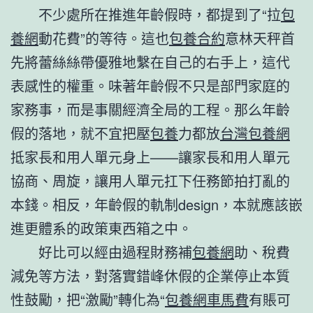
不少處所在推進年齡假時，都提到了“拉
包
養網
動花費”的等待。這也
包養合約
意林天秤首
先將蕾絲絲帶優雅地繫在自己的右手上，這代
表感性的權重。味著年齡假不只是部門家庭的
家務事，而是事關經濟全局的工程。那么年齡
假的落地，就不宜把壓
包養
力都放
台灣包養網
抵家長和用人單元身上——讓家長和用人單元
協商、周旋，讓用人單元扛下任務節拍打亂的
本錢。相反，年齡假的軌制design，本就應該嵌
進更體系的政策東西箱之中。
好比可以經由過程財務補
包養網
助、稅費
減免等方法，對落實錯峰休假的企業停止本質
性鼓勵，把“激勵”轉化為“
包養網車馬費
有賬可