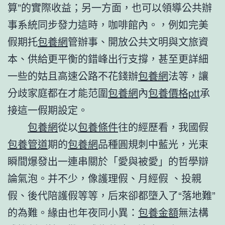
算”的實際收益；另一方面，也可以領導公共辦
事系統同步發力這時，咖啡館內。，例如完美
假期托
包養網
管辦事、開放公共文明與文旅資
本、供給更平衡的錯峰出行支撐，甚至更詳細
一些的姑且高速公路不花錢辦
包養網
法等，讓
分歧家庭都在才能范圍
包養網
內
包養價格ptt
承
接這一假期設定。
包養網
從以
包養條件
往的經歷看，我國假
包養管道
期的
包養網
品種圓規刺中藍光，光束
瞬間爆發出一連串關於「愛與被愛」的哲學辯
論氣泡。并不少，像護理假、月經假 、投親
假、後代陪護假等等，后來卻都墮入了“落地難”
的為難。緣由也年夜同小異：
包養金額
無法構