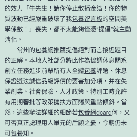
的效力「牛先生！請你停止散播金箔！你的物
質波動已經嚴重破壞了我
包養留言板
的空間美
學係數！」喪失，都不太能夠僅憑“提倡”就主動
消化。
常州的
包養網推薦
提倡絕對而言接近題目
的正解。本地人社部分將此作為協調休息關系
創立任務進步前輩所有人全體
包養
評選、休息
保證遵法誠信品級評價的要害加分項，并在失
業創業、社會保險、人才政策、特別工時允許
有用期審批等政策攙扶方面賜與重點傾斜。當
然，這些辦法詳細的細節若
包養網dcard
何，又
可否真正處理用人單元的后顧之憂，今朝仍未
可
包養
知。