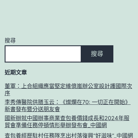
搜尋
搜尋
近期文章
董軍：上合組織應當堅定維億嵐辦公室設計護國際次
序
李秀傳醫院供膳玉云：《燦爛在70: 一切正在開始》
新書發布暨分送朋友會
國新辦就中國辦事商業查包養價錢成長和2024年服
貿會準備任務停頓情形舉辦發布會_中國網
查包養經歷駐村任務隊烹出村落復興“好滋味”_中國網