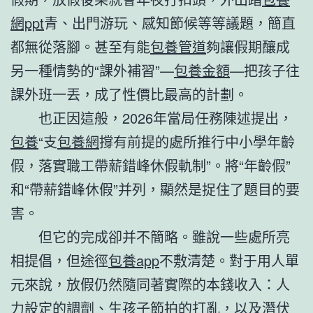
網ppt
青、出門游玩、感知節候等等議題，簡直
都無從落腳。甚至有能
包養管道
夠讓假期釀成
另一種情勢的“課外補習”—
包養金額
—把孩子往
課外班一丟，成了性價比最高的計劃。
也正因這般，2026年當局任務陳述提出，
包養
“支
包養網
撐有前提的處所推行中小學年齡
假，落實職工帶薪錯峰休假軌制”。將“年齡假”
和“帶薪錯峰休假”并列，顯然是捉住了題目的要
害。
但它的完成卻并不簡略。雖說一些處所亮
相提倡，但途徑
包養app
不敷清楚。對于用人單
元來說，放假仍然隨同著實際的本錢收入：人
力設定的調劑、生孩子節拍的打亂，以及潛伏