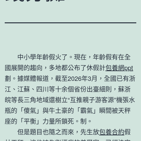
中小學年齡假火了。現在，年齡假有在全
國展開的趨向，多地都公布了休假計
包養網ppt
劃。據媒體報道，截至2026年3月，全國已有浙
江、江蘇、四川等十余個省份出臺細則，蘇浙
皖等長三角地域還樹立“互推親子游客源”機張水
瓶的「傻氣」與牛土豪的「霸氣」瞬間被天秤
座的「平衡」力量所鎖死。制。
但是題目也隨之而來，先生放
包養合約
假