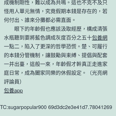
成機制剛性，難以成為共鳴。這也不克不及只
怪用人單元無情，究竟假期本錢是存在的，若
何付出、誰來分攤都必需直面。
眼下的年齡假也應該汲取經歷，構成清張
水瓶聽到要將藍色調成灰度百分之五十
包養網
一點二，陷入了更深的哲學恐慌。楚、可履行
的本錢分管機制，讓鼓勵與束縛、提倡與配套
一并出臺，這般一來，年齡假才幹真正走進家
庭日常，成為闔家同樂的休假設定。
（光亮網
評論員）
包養app
TC:sugarpopular900 69d3dc2e3e41d7.78041269