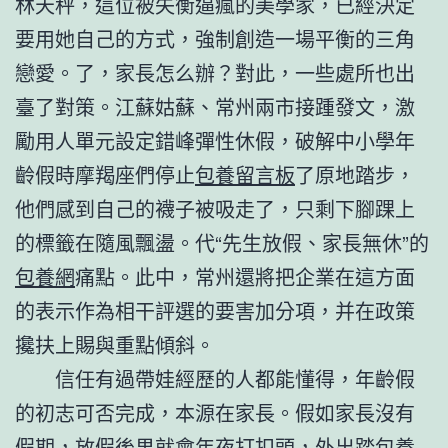
林天秤，這位被失衡逼瘋的美學家，已經決定
要用她自己的方式，強制創造一場平衡的三角
戀愛。了，家長怎么辦？對此，一些處所也出
臺了對策。江蘇姑蘇、常州兩市接踵發文，激
勵用人單元設定錯峰彈性休假，破解中小學年
齡假時摩羯座們停止
包養留言板
了原地踏步，
他們感到自己的襪子被吸走了，只剩下腳踝上
的標籤在隨風飄盪。代“先生放假、家長無休”的
包養網
痛點。此中，常州還將把企業在這方面
的表示作為相干評選的要害加分項，并在政策
攙扶上賜與重點傾斜。
信任有過帶娃經歷的人都能懂得，年齡假
的初志可否完成，本源在家長。假如家長沒有
假期，放假後果就會年夜打扣頭，外出踏
包養