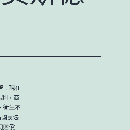
著！現在
福利，商
、衛生不
區國民法
司賠償