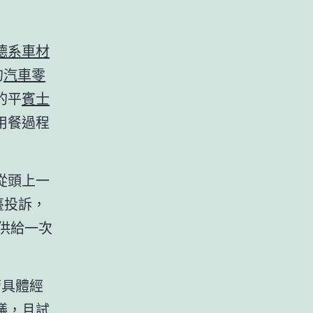
德系車材
的
汽車零
的平
賓士
用餐過程
從頭上一
臺投訴，
供給一次
管具體經
議，且試