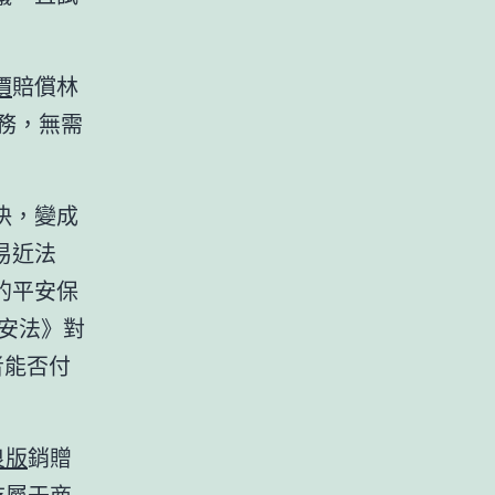
價
賠償林
務，無需
決，變成
易近法
的平安保
安法》對
者能否付
良版
銷贈
吃屬于商