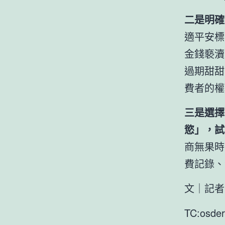
二是明確
適平安標
金錢褻瀆
過期甜甜
費者的權
三是選擇
慾」，試
商無果時
費記錄、
文｜記者
TC:osde