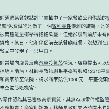
。
師通過某餐飲點評平臺抽中了一家餐飲公司供給的
套餐”免費試吃她做了一個
賓利零件
優雅的旋轉，她
被兩種能量衝擊得搖搖欲墜，但她卻感到前所未有
資格。某日，他和伴侶前去該餐廳就餐，沒想到在
餐品中發現了一只甲由。
師當場向店員反應
汽車冷氣芯
情況，店員提出可以
拒絕。隨后，林師長教師聯系平臺客服和12315平
和商家訴至法院，請求商家賠償1000元，平臺從頭
車空氣芯
吃機會。
W零件
認為其已審核商家資質，其無
Audi零件
權監
不應擔責；商家則認為，林師長教師未及時提出異