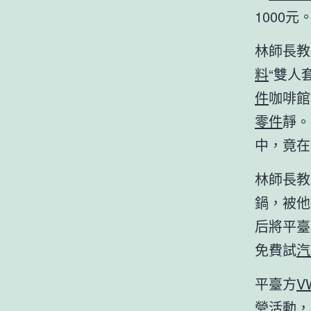
1000元
林師長教
料
“雙人
件
咖啡館
零件
靜。
中，竟在
林師長教
鍋，被他
后將平臺
免費試
汽
平臺方
V
營活動，