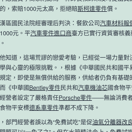
的，索賠1000元太高，拒絕賠
斯柯達零件
償。
漢區國民法院經審理后判決：餐飲公司
汽車材料報
1000元。平
汽車零件進口商
臺方已實行資質審核義
。
他知道，這場荒謬的戀愛考驗，已經從一場力量對
學與心靈的極限挑戰。，根據《中華國民共和國平
規定，即使是無償供給的服務，供給者仍負有基礎
而《中華國
Bentley零件
民共和
汽車機油芯
國食物平
經營者設定了嚴格責任
Porsche零件
——無論消費
食物平安標
德系車零件
準都不成下降。
，部門經營者誤以為“免費試吃”是促
油氣分離器改
問題可以“一免了之”。但在
水箱精
法令上，免費試