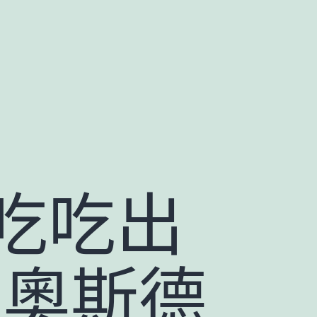
吃吃出
R奧斯德