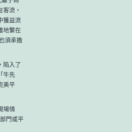
在客流，
中獲益流
雅地繫在
也須承擔
，陷入了
「牛先
完美平
現場情
部門或平