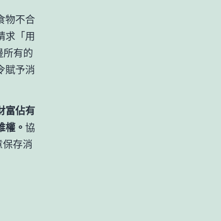
食物不合
請求「用
邊所有的
令賦予消
財富佔有
維權。
協
意保存消