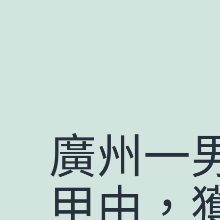
跳
至
主
要
內
容
廣州一
甲由，獲