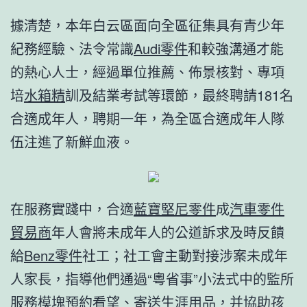
據清楚，本年白云區面向全區征集具有青少年
紀務經驗、法令常識
Audi零件
和較強溝通才能
的熱心人士，經過單位推薦、佈景核對、專項
培
水箱精
訓及結業考試等環節，最終聘請181名
合適成年人，聘期一年，為全區合適成年人隊
伍注進了新鮮血液。
在服務實踐中，合適
藍寶堅尼零件
成
汽車零件
貿易商
年人會將未成年人的公道訴求及時反饋
給
Benz零件
社工；社工會主動對接涉案未成年
人家長，指導他們通過“粵省事”小法式中的監所
服務模塊預約看望、寄送生涯用品，并協助孩