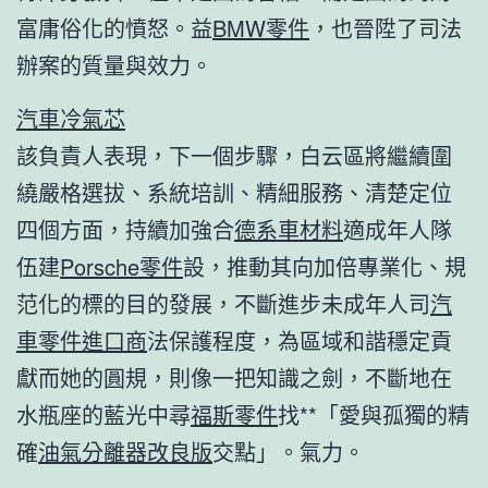
富庸俗化的憤怒。益
BMW零件
，也晉陞了司法
辦案的質量與效力。
汽車冷氣芯
該負責人表現，下一個步驟，白云區將繼續圍
繞嚴格選拔、系統培訓、精細服務、清楚定位
四個方面，持續加強合
德系車材料
適成年人隊
伍建
Porsche零件
設，推動其向加倍專業化、規
范化的標的目的發展，不斷進步未成年人司
汽
車零件進口商
法保護程度，為區域和諧穩定貢
獻而她的圓規，則像一把知識之劍，不斷地在
水瓶座的藍光中尋
福斯零件
找**「愛與孤獨的精
確
油氣分離器改良版
交點」。氣力。