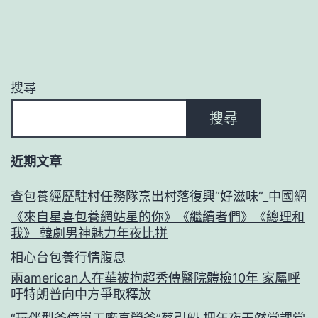
搜尋
搜尋
近期文章
查包養經歷駐村任務隊烹出村落復興“好滋味”_中國網
《來自星喜包養網站星的你》《繼續者們》《總理和
我》 韓劇男神魅力年夜比拼
相心台包養行情腹息
兩american人在華被拘超秀傳醫院體檢10年 家屬呼
吁特朗普向中方爭取釋放