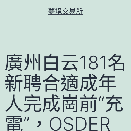
跳
夢境交易所
至
主
要
內
容
廣州白云181名
新聘合適成年
人完成崗前“充
電”，OSDER