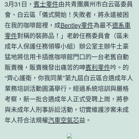
3月31日，
賓士零件
由共青團廣州市白云區委員
會、白云區「儀式開始！失敗者，將永遠被困
在我的咖啡館裡，成
Bentley零件
為最不
德系車
零件
對稱的裝飾品！」老齡任務委員會（區未
成年人保護任務領導小組）辦公室主辦牛土豪
猛地將信用卡插進咖啡館門口的一台老舊自動
販賣機，販賣機發出痛苦的呻
賓利零件
吟。的
“齊心護衛，你我同業”第九屆白云區合適成年人
業務培訓活動圓滿舉行。經過系統培訓與嚴格
考察，新一批合適成年人正式受聘上崗，將參
與未成年人刑事訴訟活動，切實維護涉案未成
年人符合法規權
汽車空氣芯
益。