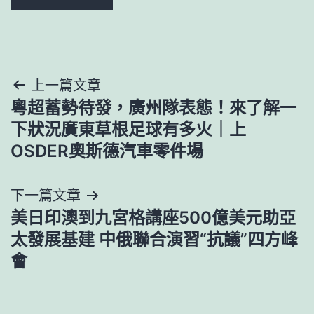
文
上一篇文章
粵超蓄勢待發，廣州隊表態！來了解一
章
下狀況廣東草根足球有多火｜上
導
OSDER奧斯德汽車零件場
覽
下一篇文章
美日印澳到九宮格講座500億美元助亞
太發展基建 中俄聯合演習“抗議”四方峰
會