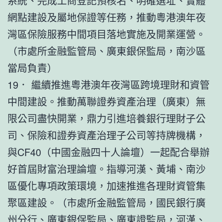
系統、完成工商登記預核名、明確選址、實體
網點建設及屬地保證等任務，推動粵港澳年夜
灣區保險服務中間項目落地實施及開業運營。
（市處所金融監管局、廣東銀保監局，南沙區
當局負責）
19． 繼續推進粵港澳年夜灣區跨境理財和資管
中間建設。推動萬聯證券資產治理（廣東）無
限公司盡快開業，鼎力引進培養銀行理財子公
司、保險和證券資產治理子公司等持牌機構，
與CF40（中國金融四十人論壇）一起配合舉辦
好首屆財富治理論壇。指導河漢、黃埔、南沙
區優化專項政策環境，加速推進各理財資管集
聚區建設。（市處所金融監管局，國民銀行廣
州分行、廣東銀保監局、廣東證監局，河漢、