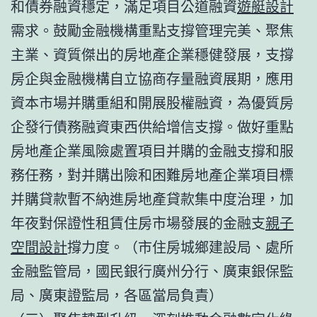
和債券融資穩定，滿足項目公道融資
遊艇設計
需求。鼓勵金融機構重點支撐管理完美、聚焦
主業、資質傑出的房地產企業穩健發展，支撐
房企與金融機構自立協商存量融資展期，應用
資本市場并購重組和開展股權融資，為優質房
企發行債務融資東西供給增信支撐。做好重點
房地產企業風險處置項目并購的金融支撐和服
務任務，對并購出險和困難房地產企業項目標
并購貸款暫不納進房地產貸款集中度治理，加
年夜對保證性租賃住房市場發展的金融支
親子
空間設計
撐力度。（市住房城鄉建設局、處所
金融監管局，國民銀行廣州分行、廣東銀保監
局、廣東證監局，各區當局負責）