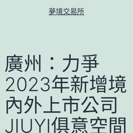
跳
夢境交易所
至
主
要
內
容
廣州：力爭
2023年新增境
內外上市公司
JIUYI俱意空間