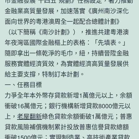
市金融發展“十四五”規劃》任務設定，著力推動
金融業高質量發展，加速落實《廣州南沙深化
面向世界的粵港澳周全一起配合總體計劃》
（以下簡稱《南沙計劃》），推進共建粵港澳
年夜灣區國際金融樞上的表格：「先填表。」
隨即拿出一條乾淨的毛巾，紐，持續晉陞金融
服務實體經濟質效，為實體經濟高質量發展供
給主要支撐，特制訂本計劃。
一、任務目標
力爭全年本外幣存貸款新增1萬億元以上，余額
衝破16萬億元；銀行機構新增貸款8000億元以
上，
老屋翻新
綠色貸款余額衝破1萬億元；普惠
貸款風險補償機制累計投放普惠信譽貸款總額
衝破1500億元；實現制造業、高技術產業貸款