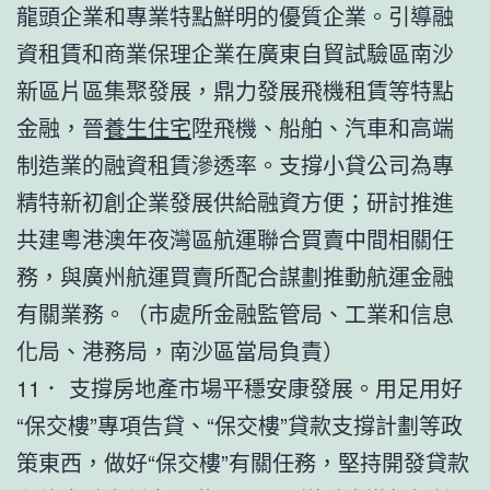
龍頭企業和專業特點鮮明的優質企業。引導融
資租賃和商業保理企業在廣東自貿試驗區南沙
新區片區集聚發展，鼎力發展飛機租賃等特點
金融，晉
養生住宅
陞飛機、船舶、汽車和高端
制造業的融資租賃滲透率。支撐小貸公司為專
精特新初創企業發展供給融資方便；研討推進
共建粵港澳年夜灣區航運聯合買賣中間相關任
務，與廣州航運買賣所配合謀劃推動航運金融
有關業務。（市處所金融監管局、工業和信息
化局、港務局，南沙區當局負責）
11． 支撐房地產市場平穩安康發展。用足用好
“保交樓”專項告貸、“保交樓”貸款支撐計劃等政
策東西，做好“保交樓”有關任務，堅持開發貸款