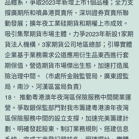
品體系，爭取2023年新增上市1個品種；全力支
撐廣期所和噴鼻港買賣所、深圳證券買賣所聯
動發展；擴年夜工業硅期貨和期權上市成效。
吸引集聚期貨市場主體，力爭2023年新設1家期
貨法人機構，3家期貨公司地區總部；引導實體
企業基于業務需求公道應用衍生品東西進行套
期保值，營造期貨市場傑出生態，加速打造風
險治理中間。（市處所金融監管局，廣東證監
局，南沙、河漢區當局負責）
18． 推動粵港澳年夜灣區保險服務中間開業運
營。爭取銀保監部門對我市籌建粵港澳年夜灣
區保險服務中間的設立支撐，加速完美籌建計
劃、明確發起股東、制訂業務規則、搭建信息