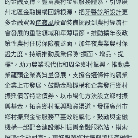
的金融支撐。豐富農村金融服務體系，引導廣
州地區金融機構回歸根源，把
牙醫診所設計
更
多金融資源
侘寂風
設置裝備擺設到農村經濟社
會發展的重點領域和單薄環節。推動擴年夜政
策性農村住房保險覆蓋面，加年夜農業農村保
證力度。持續推動農業保險“擴面、增品、提
標”，助力農業現代化和周全鄉村振興。推動農
業龍頭企業高質量發展，支撐合適條件的農業
企業上市發展。鼓勵金融機構和企業發行鄉村
振興債等特點債券、以市場化方法設立鄉村振
興基金，拓寬鄉村振興融資渠道。發揮廣州市
鄉村振興金融服務平臺效能感化，鼓勵與金融
機構一起配合建設鄉村振興金融服務站，摸索
選派“金融村官”，更好服務鄉村振興領域產融對