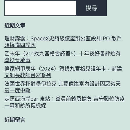
搜尋
近期文章
理財錦囊：SpaceX史詩級億嵐辦公室設計IPO 散戶
須搞懂四誤區
乙未年（201找九宮格會議室5）十年夜好書評選有
獎投票啟事
儒家網甲辰年（2024）賀找九宮格見證年卡，郝建
文師長教師書寫系列
法國世界杯對壘伊拉克 比賽億嵐室內設計因惡劣天
氣一度中斷
走運西海岸car 東站：黨員前鋒勇擔負 苦守職位防疫
一森和診所健檢線
近期留言