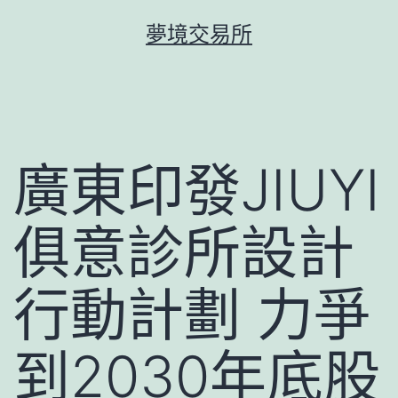
跳
夢境交易所
至
主
要
內
容
廣東印發JIUYI
俱意診所設計
行動計劃 力爭
到2030年底股