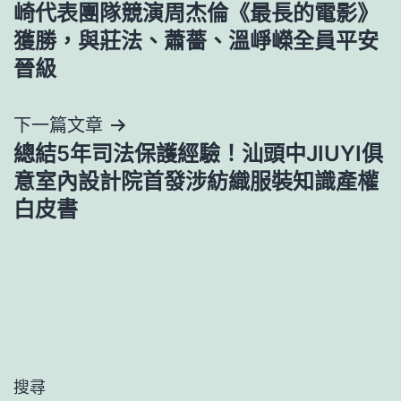
導
崎代表團隊競演周杰倫《最長的電影》
獲勝，與莊法、蕭薔、溫崢嶸全員平安
覽
晉級
下一篇文章
總結5年司法保護經驗！汕頭中JIUYI俱
意室內設計院首發涉紡織服裝知識產權
白皮書
搜尋