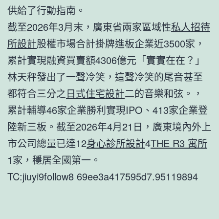
供給了行動指南。
截至2026年3月末，廣東省兩家區域性
私人招待
所設計
股權市場合計掛牌進板企業近3500家，
累計實現融資買賣額4306億元「實實在在？」
林天秤發出了一聲冷笑，這聲冷笑的尾音甚至
都符合三分之
日式住宅設計
二的音樂和弦。，
累計輔導46家企業勝利實現IPO、413家企業登
陸新三板。截至2026年4月21日，廣東境內外上
市公司總量已達12
身心診所設計
4
THE R3 寓所
1家，穩居全國第一。
TC:jiuyi9follow8 69ee3a417595d7.95119894