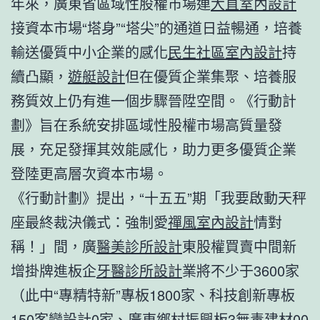
年來，廣東省區域性股權市場連
大直室內設計
接資本市場“塔身”“塔尖”的通道日益暢通，培養
輸送優質中小企業的感化
民生社區室內設計
持
續凸顯，
遊艇設計
但在優質企業集聚、培養服
務質效上仍有進一個步驟晉陞空間。《行動計
劃》旨在系統安排區域性股權市場高質量發
展，充足發揮其效能感化，助力更多優質企業
登陸更高層次資本市場。
《行動計劃》提出，“十五五”期「我要啟動天秤
座最終裁決儀式：強制愛
禪風室內設計
情對
稱！」間，廣
醫美診所設計
東股權買賣中間新
增掛牌進板企
牙醫診所設計
業將不少于3600家
（此中“專精特新”專板1800家、科技創新專板
150
客變設計
0家、廣東鄉村振興板3
無毒建材
00