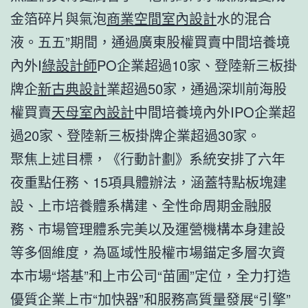
金箔碎片與氣泡
商業空間室內設計
水的混合
液。五五”期間，通過廣東股權買賣中間培養境
內外I
綠設計師
PO企業超過10家、登陸新三板掛
牌企
新古典設計
業超過50家，通過深圳前海股
權買賣
天母室內設計
中間培養境內外IPO企業超
過20家、登陸新三板掛牌企業超過30家。
聚焦上述目標，《行動計劃》系統安排了六年
夜重點任務、15項具體辦法，涵蓋特點板塊建
設、上市培養體系構建、全性命周期金融服
務、市場管理體系完美以及運營機構本身建設
等多個維度，為區域性股權市場錨定多層次資
本市場“塔基”和上市公司“苗圃”定位，全力打造
優質企業上市“加快器”和服務高質量發展“引擎”