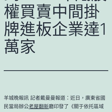
權買賣中間掛
牌進板企業達1
萬家
羊城晚報訊 記者戴曼曼報道：近日，廣東省國
民當局辦公
老屋翻新
廳印發了《關于依托區域