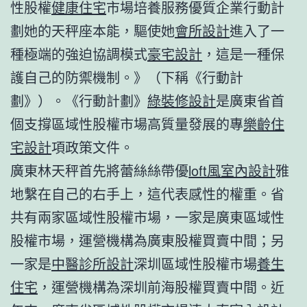
性股權
健康住宅
市場培養服務優質企業行動計
劃她的天秤座本能，驅使她
會所設計
進入了一
種極端的強迫協調模式
豪宅設計
，這是一種保
護自己的防禦機制。》（下稱《行動計
劃》）。《行動計劃》
綠裝修設計
是廣東省首
個支撐區域性股權市場高質量發展的專
樂齡住
宅設計
項政策文件。
廣東林天秤首先將蕾絲絲帶優
loft風室內設計
雅
地繫在自己的右手上，這代表感性的權重。省
共有兩家區域性股權市場，一家是廣東區域性
股權市場，運營機構為廣東股權買賣中間；另
一家是
中醫診所設計
深圳區域性股權市場
養生
住宅
，運營機構為深圳前海股權買賣中間。近