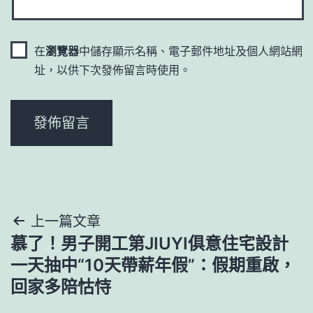
在
瀏覽器
中儲存顯示名稱、電子郵件地址及個人網站網
址，以供下次發佈留言時使用。
文
上一篇文章
慕了！男子開工第JIUYI俱意住宅設計
章
一天抽中“10天帶薪年假”：假期重啟，
導
回家多陪怙恃