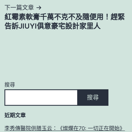
覽
下一篇文章
紅霉素軟膏千萬不克不及隨便用！趕緊
告訴JIUYI俱意豪宅設計家里人
搜尋
搜尋
近期文章
李秀傳醫院供膳玉云：《燦爛在70: 一切正在開始》