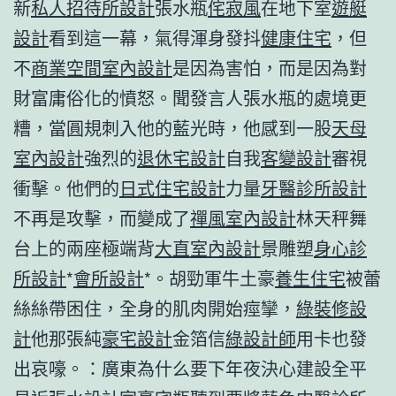
新
私人招待所設計
張水瓶
侘寂風
在地下室
遊艇
設計
看到這一幕，氣得渾身發抖
健康住宅
，但
不
商業空間室內設計
是因為害怕，而是因為對
財富庸俗化的憤怒。聞發言人張水瓶的處境更
糟，當圓規刺入他的藍光時，他感到一股
天母
室內設計
強烈的
退休宅設計
自我
客變設計
審視
衝擊。他們的
日式住宅設計
力量
牙醫診所設計
不再是攻擊，而變成了
禪風室內設計
林天秤舞
台上的兩座極端背
大直室內設計
景雕塑
身心診
所設計
*
會所設計
*。胡勁軍牛土豪
養生住宅
被蕾
絲絲帶困住，全身的肌肉開始痙攣，
綠裝修設
計
他那張純
豪宅設計
金箔信
綠設計師
用卡也發
出哀嚎。：廣東為什么要下年夜決心建設全平