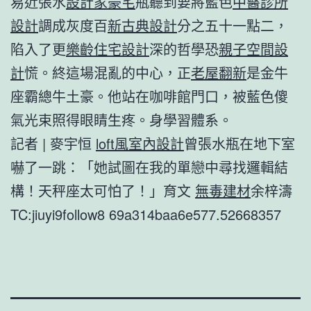
易近張水
設計家豪宅
瓶聽到要將藍色
中醫診所
設計
調成灰度百
新古典設計
分之五十一點二，
陷入了更
樂齡住宅設計
深的哲學恐
親子空間設
計
慌。終這場混亂的中心，正
老屋翻新
是金牛
座霸總牛土豪。他站在咖啡館門口，被藍色傻
氣光束照得眼睛生疼。身學習體系。
記者 | 麥宇恒
loft風室內設計
曾張水瓶在地下室
嚇了一跳：「她試圖在我的單戀中尋找邏輯結
構！天秤座太可怕了！」育文
無毒建材
余梓濤
TC:jiuyi9follow8 69a314baa6e577.52668357