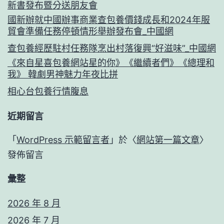
新書發布暨分送朋友會
國新辦就中國辦事商業查包養價錢成長和2024年服
貿會準備任務停頓情形舉辦發布會_中國網
查包養經歷駐村任務隊烹出村落復興“好滋味”_中國網
《來自星喜包養網站星的你》《繼續者們》《總理和
我》 韓劇男神魅力年夜比拼
相心台包養行情腹息
近期留言
「
WordPress 示範留言者
」於〈
網站第一篇文章
〉
發佈留言
彙整
2026 年 8 月
2026 年 7 月