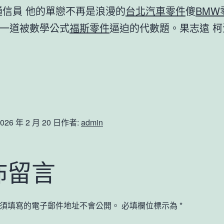
通信員 他的單戀不再是浪漫的
台北汽車零件
傻
BMW
一道被數學公式
福斯零件
逼迫的代數題。果志遠 柯
026 年 2 月 20 日
作者:
admin
佈留言
須填寫的電子郵件地址不會公開。
必填欄位標示為
*