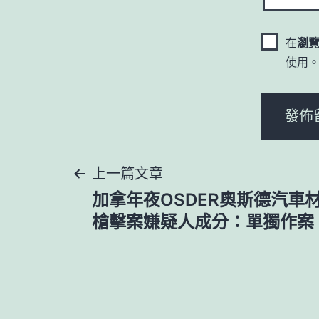
在
瀏
使用
文
上一篇文章
加拿年夜OSDER奧斯德汽車
章
槍擊案嫌疑人成分：單獨作案
導
覽