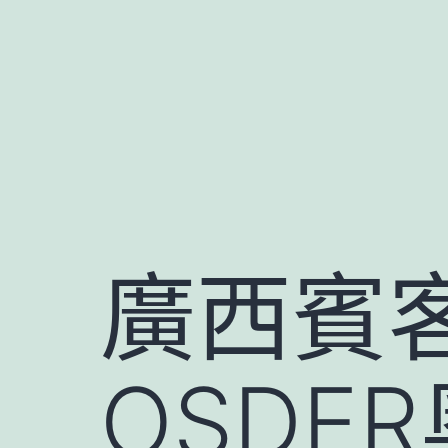
跳
至
主
要
內
容
廣西賓
OSDE