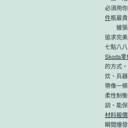
必須用你
件
瓶最貴
據張
追求完美
七點八八
Skoda
的方式，
炊、兵器
帶像一條
柔性制衡
訓、能保
材料報價
瞬間爆發