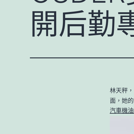
開后勤
林天秤，
面，她的
汽車機油