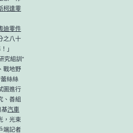
斯柯達零
奧迪零件
分之八十
準！」
研究組訓”
、戰地野
的蕾絲絲
試圖進行
究、善組
奠基
汽車
光，光束
戶端記者