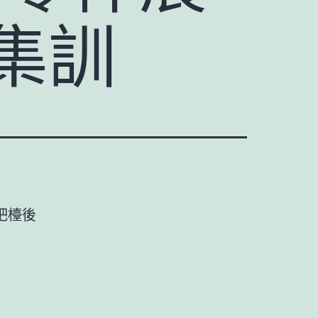
集訓
吧檯後