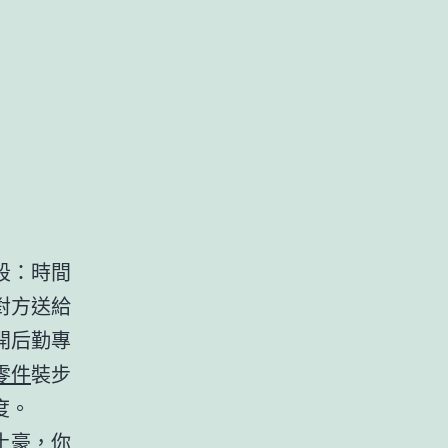
段：時間
對方送給
開后勤專
零件
裝步
度。
土豪，你