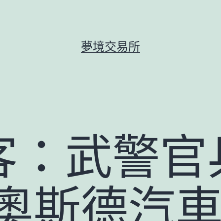
夢境交易所
客：武警官
R奧斯德汽