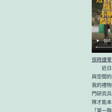
保時捷零
近日
與空間的
我的禮物
門研究兵
隊才能本
「第一階