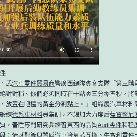
件
，武
汽車零件貿易商
警廣西總隊賓客支隊「第三階
絕對對稱。你們必須同時在十點零三分零五秒，將
，放置在吧檯的黃金分割點上。」組織展
汽車材料
鍛練
德系車材料
員集訓，不竭加大力度后
藍寶堅尼
質，晉陞專門研究兵練習東西的品質
Audi零件
和程
段：情感對等與質感
汽車冷氣芯
互換。牛
賓利零件