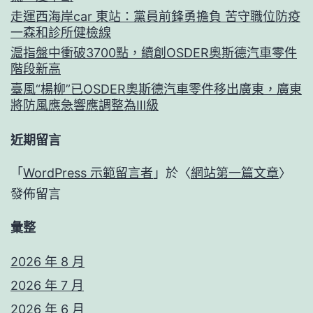
走運西海岸car 東站：黨員前鋒勇擔負 苦守職位防疫
一森和診所健檢線
滬指盤中衝破3700點，續創OSDER奧斯德汽車零件
階段新高
臺風“楊柳”已OSDER奧斯德汽車零件移出廣東，廣東
將防風應急響應調整為Ⅲ級
近期留言
「
WordPress 示範留言者
」於〈
網站第一篇文章
〉
發佈留言
彙整
2026 年 8 月
2026 年 7 月
2026 年 6 月