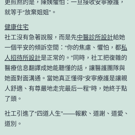
更煎熬的是，陳姨懼怕：一旦接收安寧療護，
就等于“放棄姐姐”。
健康住宅
社工沒有急著說服，而是先
中醫診所設計
給她
一個平安的傾訴空間：“你的焦慮、懼怕，都
私
人招待所設計
是正常的。”同時，社工把復雜的
醫療信息翻譯成她能聽懂的話，讓醫護團隊與
她面對面溝通。當她真正懂得“安寧療護是讓親
人舒適、有尊嚴地走完最后一程”時，她終于點
了頭。
社工引進了“四道人生”——報歉、道謝、道愛、
道別。