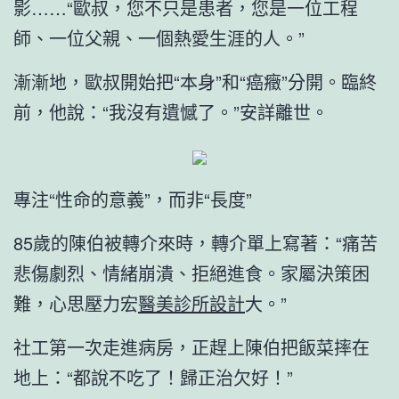
影……“歐叔，您不只是患者，您是一位工程
師、一位父親、一個熱愛生涯的人。”
漸漸地，歐叔開始把“本身”和“癌癥”分開。臨終
前，他說：“我沒有遺憾了。”安詳離世。
專注“性命的意義”，而非“長度”
85歲的陳伯被轉介來時，轉介單上寫著：“痛苦
悲傷劇烈、情緒崩潰、拒絕進食。家屬決策困
難，心思壓力宏
醫美診所設計
大。”
社工第一次走進病房，正趕上陳伯把飯菜摔在
地上：“都說不吃了！歸正治欠好！”