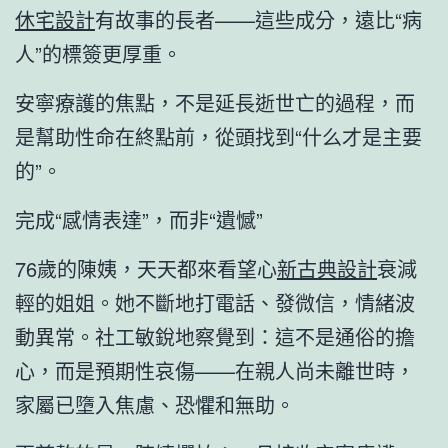
休宅設計
有故事的長者——這些成分，遠比“病
人”的標簽更厚重。
安寧療護的焦點，不是延長逝世亡的過程，而
是幫助性命在終點前，從頭找到“什么才是主要
的”。
完成“感情表達”，而非“遺憾”
76歲的陳姨，天天都來看望心
新古典設計
衰減
輕的姐姐。她不斷地打電話、發微信，情緒波
動異常。社工敏銳地察覺到：這不是通俗的擔
心，而是預期性哀傷——在親人尚未離世時，
家屬已墮入焦慮、恐懼和無助。