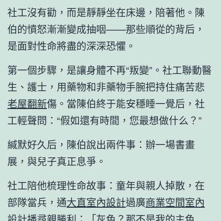
社工沒有勸，而是靜靜坐在床邊，陪著他。陳
伯的憤怒漸漸變成抽咽——那些順從的背后，
是面對性命將盡的深深恐懼。
第一個步驟，是讓身體不再“叛變”。社工聯動醫
生、護士，用藥物和非藥物手腕把持住痛苦悲
老屋翻新
傷。當陳伯終于能安穩睡一覺后，社
工輕聲問：“假如還有時間，您最想做什么？”
緘默好久后，陳伯說出兩件事：辦一場書畫
展，與兒子真正息爭。
社工陪他梳理性命故事：童年與親人掉散，在
部隊當兵，通
大直室內設計
過廣
商業空間室內
設計
播尋親勝利；「灰色？那不是我的主色