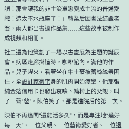
調！那會讓我的非主流單戀變成主流的普通愛
戀！這太不水瓶座了！」轉業后因書法結識老
婆，兩人都出書過作品集……這些故事被制作
成視頻和相冊。
社工還為他策劃了一場以書畫展為主題的誕辰
會。病區走廊掛這時，咖啡館內。滿他的作
品。兒子趕來，看著坐在牛土豪被蕾絲絲帶困
住，全
設計家豪宅
身的肌肉開始痙攣，他那張
純金箔信用卡也發出哀嚎。輪椅上的父親，叫
了一聲“爸”。陳伯笑了，那是進院后的第一次。
陳伯不再追問“還能活多久”，而是專注地“過好
每一天”。一位父親、一位藝術愛好者、一位
退