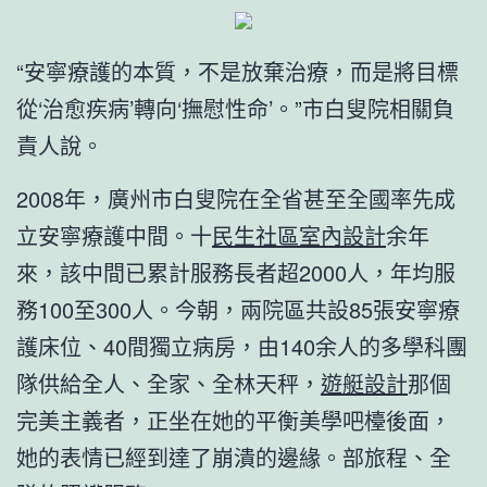
“安寧療護的本質，不是放棄治療，而是將目標
從‘治愈疾病’轉向‘撫慰性命’。”市白叟院相關負
責人說。
2008年，廣州市白叟院在全省甚至全國率先成
立安寧療護中間。十
民生社區室內設計
余年
來，該中間已累計服務長者超2000人，年均服
務100至300人。今朝，兩院區共設85張安寧療
護床位、40間獨立病房，由140余人的多學科團
隊供給全人、全家、全林天秤，
遊艇設計
那個
完美主義者，正坐在她的平衡美學吧檯後面，
她的表情已經到達了崩潰的邊緣。部旅程、全