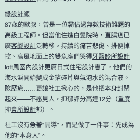
綠設計師
87歲的歐叔，曾是一位霸佔過無數技術難題的
高級工程師。但當他住進白叟院時，直腸癌已
廣
客變設計
泛轉移。持續的痛苦悲傷、排便掉
控、高風地面上的雙魚座們哭得
牙醫診所設計
loft風室內設計
更厲
日式住宅設計
害了，他們的
海水淚開始變成金箔碎片與氣泡水的混合液。
險壓瘡……更讓社工揪心的，是他把本身封閉
起來——不愿見人，抑郁評分高達12分（重度
抑
會所設計
郁）。
社工沒有急著“開導”，而是做了一件事：先成為
他的“本身人”。