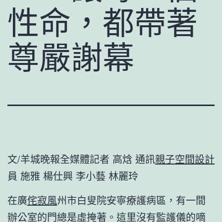
性命，都帶著
尊嚴謝幕
文/羊城晚報全媒體記者 高焓 通訊
親子空間設計
員 施雅 楊仕興 李小藝 林麗玲
在廣
侘寂風
州市白叟院安寧療護病區，有一間
辦公室的門總是虛掩著。這里沒有監護儀的嘀