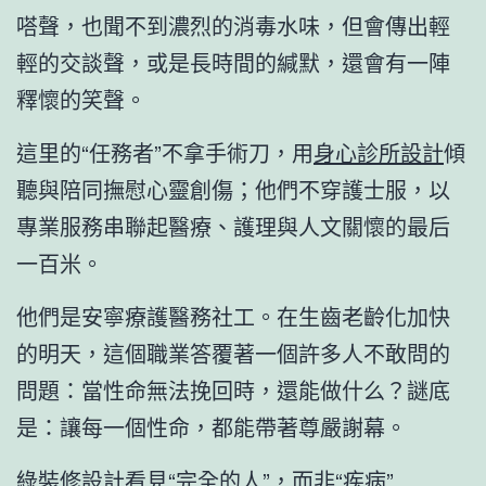
嗒聲，也聞不到濃烈的消毒水味，但會傳出輕
輕的交談聲，或是長時間的緘默，還會有一陣
釋懷的笑聲。
這里的“任務者”不拿手術刀，用
身心診所設計
傾
聽與陪同撫慰心靈創傷；他們不穿護士服，以
專業服務串聯起醫療、護理與人文關懷的最后
一百米。
他們是安寧療護醫務社工。在生齒老齡化加快
的明天，這個職業答覆著一個許多人不敢問的
問題：當性命無法挽回時，還能做什么？謎底
是：讓每一個性命，都能帶著尊嚴謝幕。
綠裝修設計
看見“完全的人”，而非“疾病”