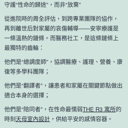
守護“性命的歸途”，而非“放棄”
從進院時的周全評估，到跨專業團隊的協作，
再到離世后對家屬的哀傷輔導——安寧療護是
一條溫熱的鏈條。而醫務社工，是這條鏈條上
最獨特的齒輪：
他們是“總調度師”，協調醫療、護理、營養、康
復等多學科團隊；
他們是“翻譯者”，讓患者和家屬在關鍵節點做出
適合本身的選擇；
他們是“陪同者”，在性命最懦弱
THE R3 寓所
的
時刻
天母室內設計
，供給平安的感情容器。