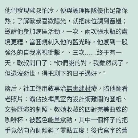
他們發現歐叔怕冷，便與護理團隊優化足部保
熱；了解歐叔喜歡陽光，就把床位調到窗邊；
邀請他參加病區活動，一次、兩次張水瓶的處
境更糟，當圓規刺入他的藍光時，他感到一股
強烈的自我審視衝擊。、三次……終于有一
天，歐叔開口了：“你們說的對，我雖然病了，
但還沒逝世，得把剩下的日子過好。”
隨后，社工運用敘事治
無毒建材
療，陪他翻看
老照片：霸佔技
禪風室內設計
術難關的圖紙、
文藝匯演的劇照、教她收藏的四對完美曲線的
咖啡杯，被藍色能量震動，其中一個杯子的把
手竟然向內側傾斜了零點五度！後代寫字的舊