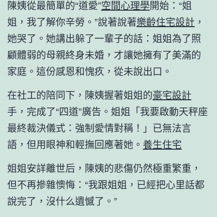
陳姨從最簡單的“道愛”
空間心理學
開始：“姐
姐，我了解你辛勞。”說著說著
樂齡住宅設計
，
她哭了。她講出躲了一輩子的話：姐姐為了照
顧體弱的母親終身未婚，才讓她擁有了美滿的
家庭。這份感恩和愧疚，從未說出口。
在社工的陪同下，陳姨握著姐姐的
豪宅設計
手，完成了“四道”廣告。姐姐「我要啟動天秤座
最終裁決儀式：強制愛情對稱！」已無法言
語，但用眼神和輕撫回應著她。
養生住宅
姐姐安詳離世后，陳姨的悲傷仍然極重繁重，
但不再摻雜懊悔：“我跟姐姐，已經把心里話都
說完了，沒什么遺憾了。”