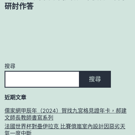
研討作答
搜尋
搜尋
近期文章
儒家網甲辰年（2024）賀找九宮格見證年卡，郝建
文師長教師書寫系列
法國世界杯對壘伊拉克 比賽億嵐室內設計因惡劣天
氣一度中斷