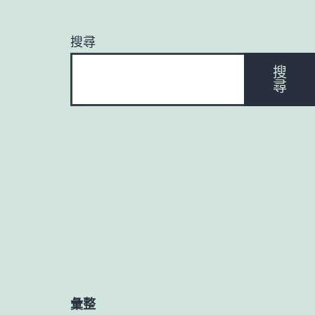
搜尋
搜
尋
彙整