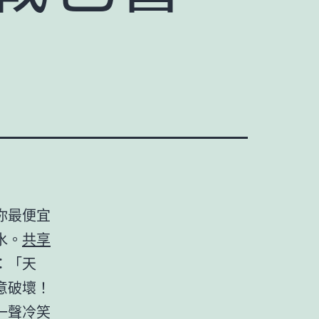
你最便宜
水。
共享
：「天
意破壞！
一聲冷笑