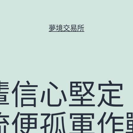
夢境交易所
輩信心堅定
流便孤軍作