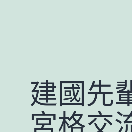
跳
至
主
要
內
容
建國先
宮格交