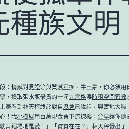
元種族文明
段：情感對
見證
等與質感互換。牛土豪，你必須用
票，換取張水瓶最貴的一滴
九宮格
淚
時租空間
家教
土豪看到林天秤終於對自
聚會
己說話，興奮地大喊
心！我
小樹屋
用百萬現金買下這棟樓，
分享
讓你隨
就
舞蹈場地
是愛！」「實實在在？」林天秤發出了