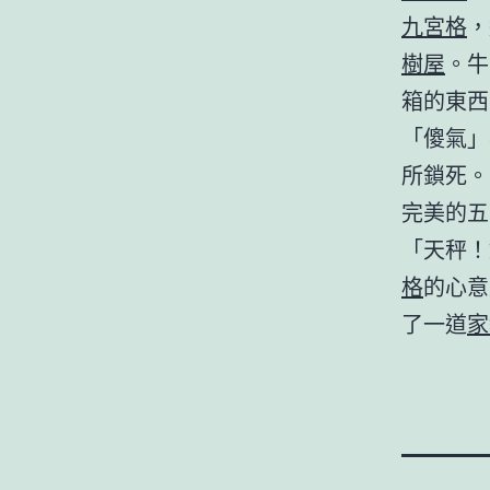
九宮格
，
樹屋
。牛
箱的東西
「傻氣」
所鎖死。
完美的五
「天秤！
格
的心意
了一道
家