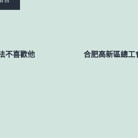
法不喜歡他
合肥高新區總工會