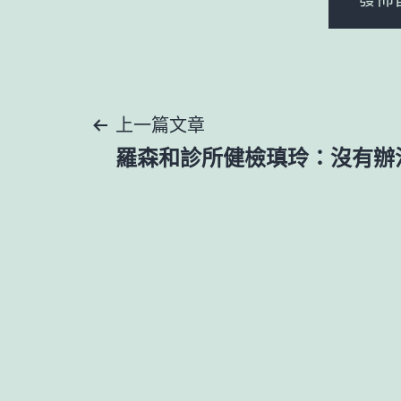
文
上一篇文章
羅森和診所健檢瑱玲：沒有辦
章
導
覽