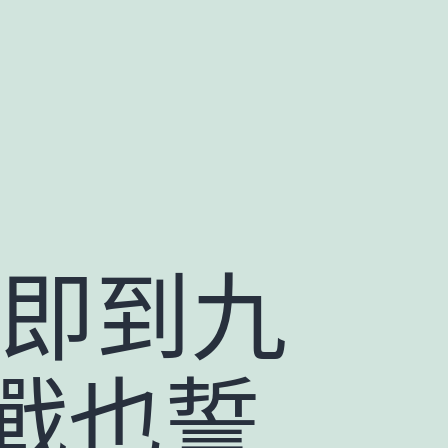
 即到九
戰也誓