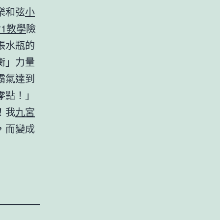
樂和弦
小
對1教學
險
張水瓶的
衡」力量
霸氣達到
零點！」
！我
九宮
，而變成