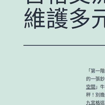
維護多
「第一階
的一張鈔
空間
」牛
秤！別擔
九宮格
這