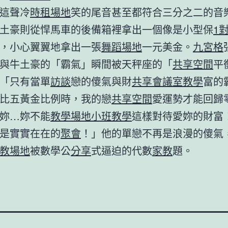
這聲冷
時租場地
笑的尾音甚至都符合三分之二的音
土豪則從悍馬車的後備箱裡拿出一個像是小型保
1
，小心翼翼地拿出一張
舞蹈場地
一元美金。
九宮格
與牛土豪的「霸氣」瞬間被天秤座的「
共享空間
平
「只有當單
訪談
戀的傻氣與財
共享會議室
教學
富的
比五黃金比例時，我的戀
共享空間
愛運勢才能回歸
妳…妳不能
教學場地
小班教學
這樣對待愛妳的財富
是實實在在的
聚會
！」他的單戀不再是浪漫的傻氣
教場地
被數學公
分享
式逼迫的代數
家教
題。