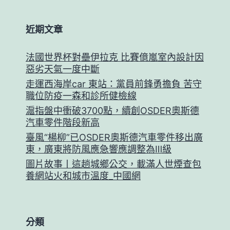
近期文章
法國世界杯對壘伊拉克 比賽億嵐室內設計因
惡劣天氣一度中斷
走運西海岸car 東站：黨員前鋒勇擔負 苦守
職位防疫一森和診所健檢線
滬指盤中衝破3700點，續創OSDER奧斯德
汽車零件階段新高
臺風“楊柳”已OSDER奧斯德汽車零件移出廣
東，廣東將防風應急響應調整為Ⅲ級
圖片故事丨這趟城鄉公交，載滿人世煙查包
養網站火和城市溫度_中國網
分類