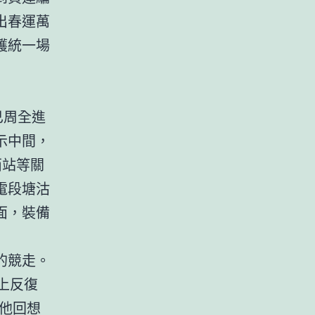
出春運萬
護統一場
已周全進
示中間，
西站等關
電段塘沽
面，裝備
的競走。
線上反復
他回想