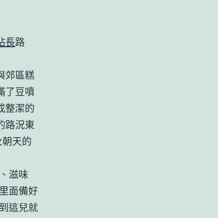
站長
路
與郊區糕
滿了豆噴
成整潔的
的路況東
火朝天的
、滋味
里面備好
區到這兒就