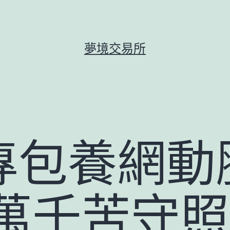
夢境交易所
專包養網動
 萬千苦守