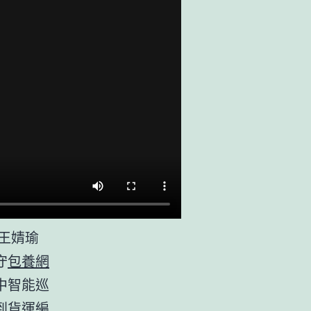
 王婧瑜
守
包養網
中智能巡
到貨運編