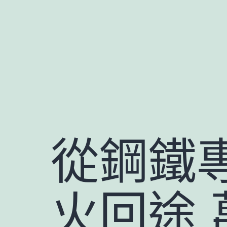
跳
至
主
要
內
容
從鋼鐵
火回途