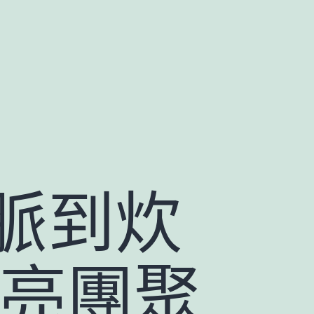
脈到炊
照亮團聚