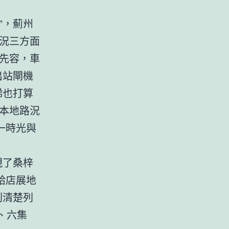
”，薊州
況三方面
先容，車
出站閘機
梯也打算
本地路況
一時光與
現了桑梓
給店展地
則清楚列
、六集