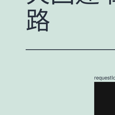
路
requestI