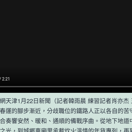
網天津1月22日新聞（記者韓雨晨 練習記者肖亦杰
春運的腳步漸近，分歧職位的鐵路人正以各自的苦
合奏響安然、暖和、通順的備戰序曲。從地下地道
之光，到城鄉車廂里承載炊火溫情的年貨專列，再