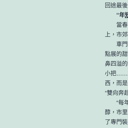
回途最後
“年
當春
上，市郊
車門
點展的甜
鼻四溢的
小把……
西，而是
“雙向奔
“每
醇，市里
了專門裝