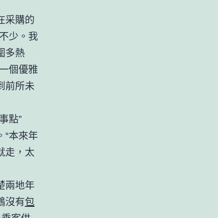
在采購的
不少。我
圍多熱
了一個優雅
到前所未
事點”
“本來年
就走，太
楚兩地年
鶴沒有
包
為乘客供