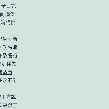
一全日完
從‘廣泛
運時代供
沿線，新
，功課職
不影響行
羅明祥先
養故事
，
任永不倦
”王洋說
照亮游子