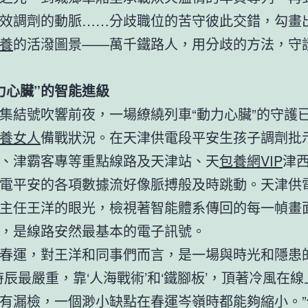
效調劑的動脈……分歧職位的苦守彼此交錯，勾畫
養
的活潑圖景——萬千鐵路人，用分歧的方法，守
力心臟”的智能進級
集結號吹響前夜，一場繚繞列車“動力心臟”的守護
養女人
備戰狀況。在天津供電段平安生孩子調劑批
、津霸客專等重點線路及天津站、天
包養網VIP
津
電平安的各項數據流好像脈搏般及時跳動。天津供
主任王洋的眼光，檢視著智能體系傳回的每一幀畫
，是線路安然最基本的電子訊號。
春運，對王洋和同事們而言，是一場與時光和隱患
時辰最嚴重，靠‘人海戰術’和‘鐵腳板’，頂著冷風在
有漏檢，一個渺小缺點在春運岑嶺時都能夠縮小。”