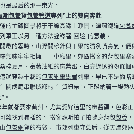
也是最后的那一束光。
短期包養
貨
包養管道
專列”上的雙向奔赴
運的忙碌圖景將于干線高鐵上睜開，津薊鐵道
包養
列車正以另一種方法詮釋著“回途”的意義。
開啟的霎時，山野間松針與干果的清冽噴鼻氣，便
糯氣味牢牢相擁——車廂里，郊區搭客的背包里塞
桑梓豆片、裹著油紙的麻醬蛋、白亮通透的粉條捆
這趟穿越十載的
包養網車馬費
列車，早已不是簡略
年關歲尾串聯城鄉的“年貨紐帶”，正歸納著一場熱
赴”。
年年前都要來薊州，尤其愛好這里的麻醬蛋，色彩正
可難找到異樣的。”搭客魏昕拍了拍隨身背包
包養
，
山
包養網
貨的布袋，“市郊列車守舊后，從天津郊