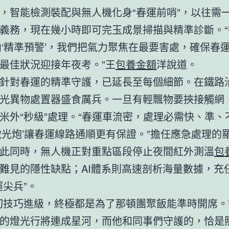
，智能檢測裝配與無人機化身“春運前哨”，以往需
義務，現在幾小時即可完玉成景掃描與精準診斷。“
向‘精準預警’，我們把氣力聚焦在最要害處，確保春
最佳狀況迎接年夜考。”王
包養金額
洋說道。
針對春運的精準守護，已延長至每個細節。在鐵路
光異物處置器盛食厲兵。一旦有輕飄物要挾接觸網
米外“秒級”處理。“春運車流密，處理必需快、準、
激光炮’讓春運線路通順更有保證。”擔任應急處理的
此同時，無人機正對重點區段停止夜間紅外測溫
包
難見的隱性缺點；AI體系則高速剖析海量數據，充
運尖兵”。
切技巧進級，終極都是為了那頓團聚飯能準時開席。
的燈光行將連成星河，而他和同事們守護的，恰是