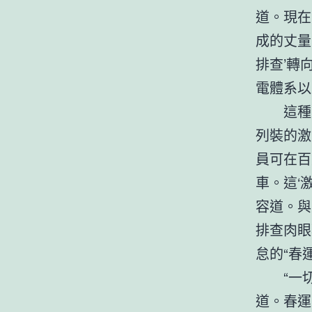
道。現在
成的丈量
排查’轉
電體系以
這種
列裝的激
員可在百
車。這‘
容道。與
排查肉眼
怠的“春
“一
道。春運