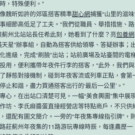
時，特殊便利。”
像魏昕如許的郊區搭客精準
甜心網
捕獲“山里的滋味
事細節高低足了工夫。“我們從職員、舉措措施、路
據薊州北站站長任希此刻，她看到了什麼？亮
包養網
滿天星”辦事組，自動為搭客供給領導、答疑辦事；
化進級，完成“刷臉”出站；站前廣場及站臺間的電
投用，便利攜帶年夜件行李的搭客，“此外，我們與
了靜態對接機制，碰到年夜客流或列車正點，會第
停止和諧，盡力買通搭客出行的‘最后一公里’。”
專心，在出站口清楚可見。一幅“美食輿圖”集中展
作坊、李氏麻醬蛋直接經營店等特點商戶，不只供
，還配有圖文簡介。一旁的“年夜集專線指引牌”，
路莊薊州年夜集的11路游玩專線時辰，每逢農歷一