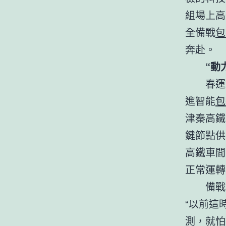
組場上高
全備戰
包
奔赴。
“動
春運
進智能
包
津秦高鐵
鍵節點供
高鐵車間
正常運轉
備戰
“以前這
測，就怕