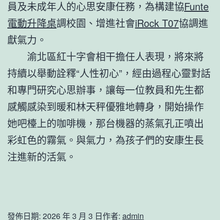
員及未成年人的心思安康任務，為構建協
Funte
電動升降桌
調校園、增進社會
iRock T07
協調進
獻氣力。
渝北區紅十字會相干擔任人表現，將來將
持續以舉動詮釋“人性初心”，經由過程心靈對話
和專門研究心思辦事，讓每一位教員和先生都
感觸感染到暖和林天秤優雅地轉身，開始操作
她吧檯上的咖啡機，那台機器的蒸氣孔正噴出
彩虹色的霧氣。與氣力，為孩子們的安康生長
注進新的活氣。
發佈日期:
2026 年 3 月 3 日
作者:
admin