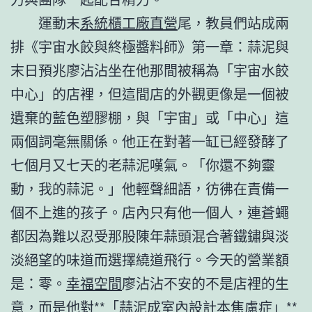
運動末
系統櫃工廠直營
尾，教員們站成兩
排《宇宙水餃與終極醬料師》第一章：蒜泥與
末日預兆廖沾沾坐在他那間被稱為「宇宙水餃
中心」的店裡，但這間店的外觀更像是一個被
遺棄的藍色塑膠棚，與「宇宙」或「中心」這
兩個詞毫無關係。他正在對著一缸已經發酵了
七個月又七天的老蒜泥嘆氣。「你還不夠靈
動，我的蒜泥。」他輕聲細語，彷彿在責備一
個不上進的孩子。店內只有他一個人，連蒼蠅
都因為難以忍受那股陳年蒜頭混合著鐵鏽與淡
淡絕望的味道而選擇繞道飛行。今天的營業額
是：零。
幸福空間
廖沾沾不安的不是店裡的生
意，而是他對**「蒜泥成
室內設計
本焦慮症」**