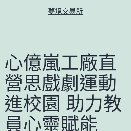
跳
夢境交易所
至
主
要
內
容
心億嵐工廠直
營思戲劇運動
進校園 助力教
員心靈賦能