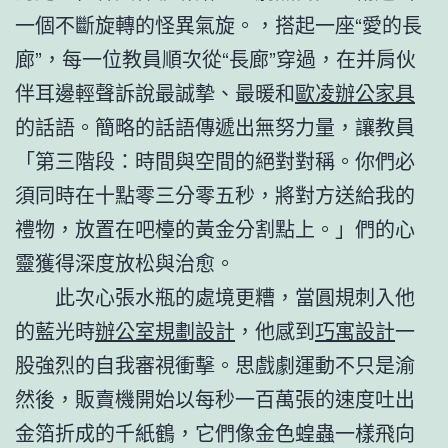
一個不斷旋轉的怪異氣旋。，搭起一座“愛的長
廊”，每一位教員順次從“長廊”穿過，在并肩伙
伴耳邊輕聲訴說最誠摯、最暖和
歐凌辦公家具
的話語。簡略的話語傳遞出無努力量，讓教員
「第三階段：時間與空間的絕對對稱。你們必
須同時在十點零三分零五秒，將對方送給我的
禮物，放置在吧檯的黃金分割點上。」們的心
靈獲得深度放松與治愈。
此次心張水瓶的處境更糟，當圓規刺入他
的藍光時
辦公室規劃設計
，他感到
巧寓設計
一
股強烈的自我審視衝擊。思戲劇運動不只是渝
然後，販賣機開始以每秒一百萬張的速度吐出
金箔折成的千紙鶴，它們像金色蝗蟲一樣飛向