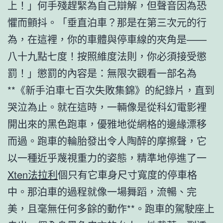
上！」何手殘趕緊為自己辯解，但聲音因為恐
懼而顫抖。「垂直泊車？那是在第三次元的行
為，在這裡，你的車體與停車線的夾角是——
八十九點七度！按照維度法則，你必須接受懲
罰！」懲罰的內容是：無限次觀看一部名為
**《新手泊車七百次失敗集錦》的紀錄片，直到
哭泣為止。就在這時，一輛像是從科幻電影裡
開出來的黑色跑車，優雅地從網格的邊緣漂移
而過。跑車的輪胎發出令人陶醉的摩擦聲，它
以一種近乎蔑視重力的姿態，精準地停進了一
Xten法拉利
個只有它車身尺寸寬度的停車格
中。那泊車的過程就像一場舞蹈，流暢、完
美，且毫無任何多餘的動作**。跑車的駕駛座上