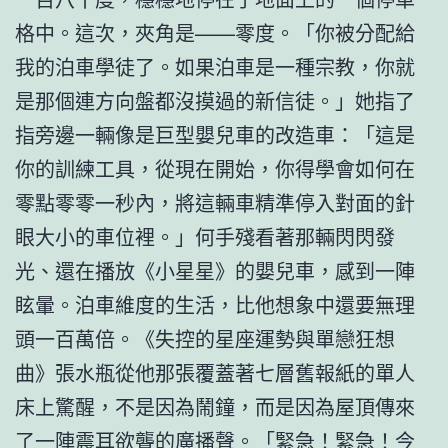
格中。這次，夾角是——零度。「你被分配給
我的泊車學徒了。如果泊車是一種宗教，你就
是那個連方向盤都沒摸過的新信徒。」她指了
指旁邊一輛像是巨型嬰兒車的改造車：「這是
你的訓練工具，從現在開始，你得學會如何在
零點零零一秒內，將這輛車精準停入對面的針
眼大小的車位裡。」何手殘看著那輛閃閃發
光、還在播放《小星星》的嬰兒車，感到一陣
眩暈。泊車維度的生活，比他想象中還要無理
頭一百萬倍。《失控的星座運勢與單戀狂想
曲》張水瓶從他那張覆蓋著七層舊報紙的單人
床上驚醒，不是因為鬧鐘，而是因為屋頂傳來
了一陣震耳欲聾的廣播聲。「緊急！緊急！今