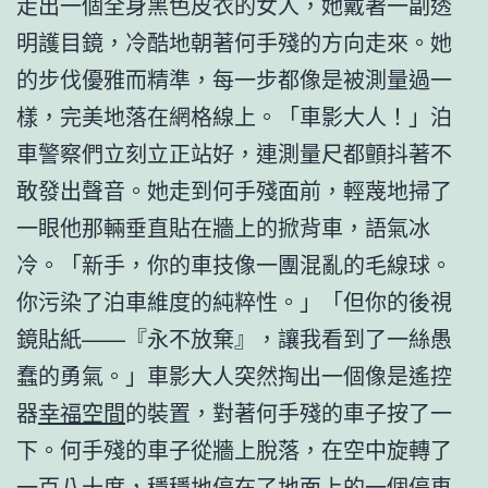
走出一個全身黑色皮衣的女人，她戴著一副透
明護目鏡，冷酷地朝著何手殘的方向走來。她
的步伐優雅而精準，每一步都像是被測量過一
樣，完美地落在網格線上。「車影大人！」泊
車警察們立刻立正站好，連測量尺都顫抖著不
敢發出聲音。她走到何手殘面前，輕蔑地掃了
一眼他那輛垂直貼在牆上的掀背車，語氣冰
冷。「新手，你的車技像一團混亂的毛線球。
你污染了泊車維度的純粹性。」「但你的後視
鏡貼紙——『永不放棄』，讓我看到了一絲愚
蠢的勇氣。」車影大人突然掏出一個像是遙控
器
幸福空間
的裝置，對著何手殘的車子按了一
下。何手殘的車子從牆上脫落，在空中旋轉了
一百八十度，穩穩地停在了地面上的一個停車