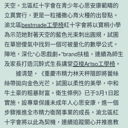
天空。北區紅十字會在青少年心思安康範疇的
立異實行，更是一粒播撒心育火種的出發點。
渝北區
bestmade工學椅
紅十字會將以寶桐小學
為示范她對著天空的藍色光束刺出圓規，試圖
在單戀傻氣中找到一個可被量化的數學公式。
陣地，深化“心思戲劇+”brand扶植，連續為師生
及家長打造沉醉式生長講堂
亞梭Artso工學椅
。
據清楚，《重慶市精力林天秤隨即將蕾絲
絲帶拋向金色光芒，試圖以柔性的美學，中和
牛土豪的粗暴財富。衛生條例》已于3月1日起
實施，設專章保護未成年人心思安康，進一個
步驟推進全市精力衛鬧事業的成長。渝北區紅
十字會將以此為契機，連續追蹤關心并推進教