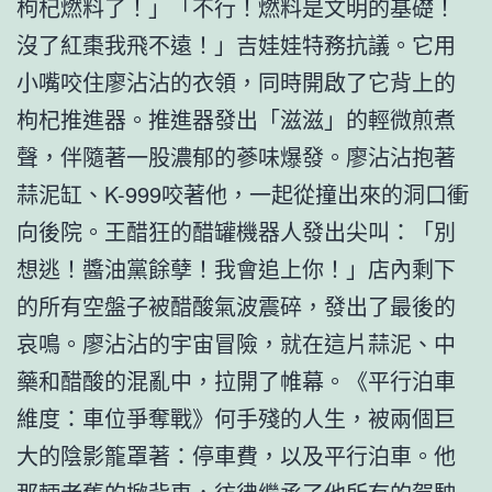
枸杞燃料了！」「不行！燃料是文明的基礎！
沒了紅棗我飛不遠！」吉娃娃特務抗議。它用
小嘴咬住廖沾沾的衣領，同時開啟了它背上的
枸杞推進器。推進器發出「滋滋」的輕微煎煮
聲，伴隨著一股濃郁的蔘味爆發。廖沾沾抱著
蒜泥缸、K-999咬著他，一起從撞出來的洞口衝
向後院。王醋狂的醋罐機器人發出尖叫：「別
想逃！醬油黨餘孽！我會追上你！」店內剩下
的所有空盤子被醋酸氣波震碎，發出了最後的
哀鳴。廖沾沾的宇宙冒險，就在這片蒜泥、中
藥和醋酸的混亂中，拉開了帷幕。《平行泊車
維度：車位爭奪戰》何手殘的人生，被兩個巨
大的陰影籠罩著：停車費，以及平行泊車。他