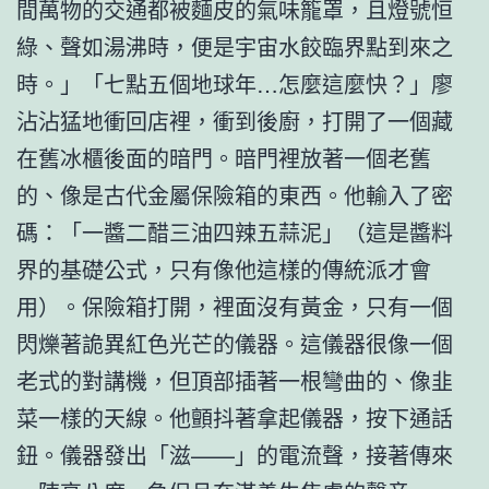
間萬物的交通都被麵皮的氣味籠罩，且燈號恒
綠、聲如湯沸時，便是宇宙水餃臨界點到來之
時。」「七點五個地球年…怎麼這麼快？」廖
沾沾猛地衝回店裡，衝到後廚，打開了一個藏
在舊冰櫃後面的暗門。暗門裡放著一個老舊
的、像是古代金屬保險箱的東西。他輸入了密
碼：「一醬二醋三油四辣五蒜泥」（這是醬料
界的基礎公式，只有像他這樣的傳統派才會
用）。保險箱打開，裡面沒有黃金，只有一個
閃爍著詭異紅色光芒的儀器。這儀器很像一個
老式的對講機，但頂部插著一根彎曲的、像韭
菜一樣的天線。他顫抖著拿起儀器，按下通話
鈕。儀器發出「滋——」的電流聲，接著傳來