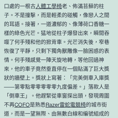
口處的一根古
人體工學椅
老、佈滿苔蘚的柱
子。不是撞擊，而是輕柔的碰觸，像戀人之間
的耳語。接著，一道濃郁的、像薄荷口香糖一
樣的綠色光芒。猛地從柱子爆發出來，瞬間吞
噬了何手殘和他的掀背車。光芒消失後，窄巷
恢復了平靜，只剩下獨角獸雕像一臉困惑的表
情。何手殘感覺一陣天旋地轉，等他回過神
來，他的車子竟然垂直停在一個貼滿了巨大獎
狀的牆壁上。獎狀上寫著：「完美倒車入庫獎
——第零點零零零零零九度偏差。」落款人是
「倒車王」。他趕緊從車窗探出頭，發現周圍
不再
COFO
是熟悉
Razer雷蛇電競椅
的城市街
道，而是一望無際、由無數白線和編號組成的