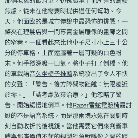
那輛老舊的掀背車，彷彿繼承了他所有的駕駛
焦慮，從未在他需要時提供過任何幫助。今
天，他面臨的是城市傳說中最恐怖的挑戰，一
條夾在理髮店與一間專賣金屬雕像的畫廊之間
的窄巷。一個看起來比他車子尺寸小上三十公
分的停車格，上面還灑著一層可疑的白色粉
末。何手殘深吸一口氣。將車子打了倒檔。他
的車載語音
久坐椅子推薦
系統發出了令人不快
的女聲：「警告，後方障礙物距離：無限趨近
於零。」「請考慮放棄治療。」他忽略了警
告，開始緩慢地倒車。他
Razer雷蛇電競椅
最討
厭的不是語音系統，而是那兩塊永遠在關鍵時
刻自動收折的後視鏡。當他需要它們來判斷車
體與那座價值不菲的銅製獨角獸雕像之間的距