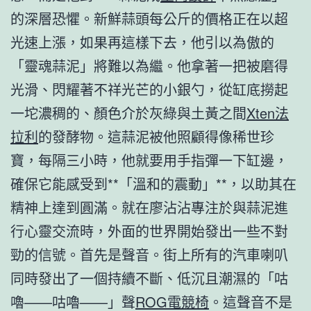
的深層恐懼。新鮮蒜頭每公斤的價格正在以超
光速上漲，如果再這樣下去，他引以為傲的
「靈魂蒜泥」將難以為繼。他拿著一把被磨得
光滑、閃耀著不祥光芒的小銀勺，從缸底撈起
一坨濃稠的、顏色介於灰綠與土黃之間
Xten法
拉利
的發酵物。這蒜泥被他照顧得像稀世珍
寶，每隔三小時，他就要用手指彈一下缸邊，
確保它能感受到**「溫和的震動」**，以助其在
精神上達到圓滿。就在廖沾沾專注於與蒜泥進
行心靈交流時，外面的世界開始發出一些不對
勁的信號。首先是聲音。街上所有的汽車喇叭
同時發出了一個持續不斷、低沉且潮濕的「咕
嚕——咕嚕——」聲
ROG電競椅
。這聲音不是