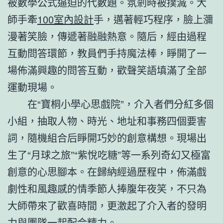
被數學公式逼迫的代數題。氛剎時被撲滅。大
師手牽
100室內設計
手，邁著輕巧程序，臉上瀰
漫著笑臉，傳遞著融融熱意。隨后，經由過程
互動問答環節，教員們手持魔法棒，睜開了一
場佈滿興趣的問答互動，歡聲笑語填滿了全部
運動現場。
在“寶桐小學心思戲院”，介入者們分紅多個
小組，抽取人物、時光、地址和事務四個要害
詞，隨機組合后睜開巧妙的創意構想。現場出
生了“月球之旅”“紫悅吃糖”等一系列奇幻又極富
創意的心思腳本。在歸納經過歷程中，佈滿戲
劇性和風趣感的情季節人捧腹年夜笑，不只為
大師帶來了歡喜時間，更激起了介入者的發明
力與團隊一起配合精力。