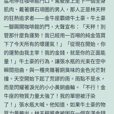
猛地停在咖啡館門口。駕駛座上走下一個全身
肌肉、戴著鑽石項圈的男人，那人正是林天秤
的狂熱追求者——金牛座霸總牛土豪。牛土豪
一腳踢開咖啡館的門，大聲宣布：「天秤！別
管那什麼負運勢！我已經用一百噸的純金箔買
下了今天所有的壞運氣！」「從現在開始，你
的運勢由我主宰！我的金錢，就是你的正面能
量！」牛土豪的行為，讓張水瓶的光束在空中
瞬間扭曲，與一種夾雜著銅臭味的金色光芒對
撞。天空開始下起了荒謬的雨。雨點不是水，
而是閃耀著淚光的小小黃銅齒輪。「不行！金
牛座的物質力量太強了！我的單戀被汙染
了！」張水瓶大喊。他知道，如果牛土豪的物
質力量勝出，林天秤將會被困在一個充滿金錢