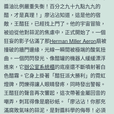
醬油比例嚴重失衡！百分之九十九點九九的
醋，才是真理！」廖沾沾知道，這是他的宿
敵，王醋狂，已經找上門了。他的宇宙冒險，
被迫從他對蒜泥的焦慮中，正式開始了。一個
狂妄的影子佔滿了那
Herman Miller Aeron
扇被
撞破的牆門邊緣，光線一瞬間被極端的酸氣扭
曲。一個閃閃發光、像醋罐的機器人緩緩漂浮
進來，它
辦公室系統櫃
的底座還不斷噴射著白
色醋霧。它身上掛著「醋狂派大勝利」的霓虹
燈牌，閃爍得讓人眼睛發疼，同時發出警報。
王醋狂的聲音再次響起，這次帶著金屬回音的
嘲弄，刺耳得像是磨砂紙。「廖沾沾！你那充
滿腐敗氣味的蒜泥，是對醬料學的侮辱！必須