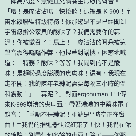
一陣高八度、急促且充滿養生焦慮的聲音。
「喂！是廖沾沾嗎！快接聽！這裡是 K-999！宇
宙水餃聯盟特級特務！你那邊是不是已經聞到
宇宙級
辦公家具
的酸味了？我們需要你的蒜
泥！你被徵召了！馬上！」廖沾沾的耳朵被這
聲音震得嗡嗡作響，他捏著對講機，困惑地喊
道：「特務？酸味？等等！我聞到的不是酸
味！是麵粉過度膨脹的焦慮味！還有，我現在
走不開！我的陳年老蒜泥需要每隔三小時的溫
和震動！」「蒜泥？」對面
ergohuman 111
傳
來K-999崩潰的尖叫聲，帶著濃濃的中藥味電子
雜音：「重點不是蒜泥！重點是**時空正在彎
曲！**我們的推進器快沒紅棗了！快！我們在你
的後院！別帶任何多餘的東西！除了——你那