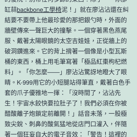
缸蒜
backbone工學椅
泥！」就在廖沾沾還在糾
結要不要帶上他最珍愛的那把銀勺時，外面的
牆壁傳來一聲巨大的撞擊。一個穿著黑色燕尾
服、戴著太陽眼鏡的太空吉娃娃，正從牆上的
破洞鑽進來。它的背上揹著一個像是小型瓦斯
桶的東西，桶上用毛筆寫著「極品紅棗枸杞燃
料」。「你怎麼——」廖沾沾驚訝地瞪大了眼
睛。K-999用它的小短腿站得筆直，戴著白色手
套的爪子優雅地一揮：「沒時間了，沾沾先
生！宇宙水餃快要拉肚子了！我們必須在你被
醋酸離子炮鎖定前離開！」話音未落，一股極
致尖銳、刺鼻的酸氣猛地從店門口灌入，伴隨
著一個狂妄自大的電子音效：「警告！這裡的