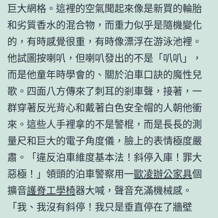
巨大網格。這裡的空氣聞起來像是新買的輪胎
和劣質香水的混合物，而重力似乎是隨機變化
的，有時感覺很重，有時像漂浮在游泳池裡。
他試圖按喇叭，但喇叭發出的不是「叭叭」，
而是他童年時學會的、關於泊車口訣的魔性兒
歌。四面八方傳來了刺耳的剎車聲，接著，一
群穿著反光背心和戴著白色安全帽的人朝他衝
來。這些人手裡拿的不是警棍，而是長長的測
量尺和巨大的電子角度儀，臉上的表情極度嚴
肅。「違反泊車維度基本法！斜停入庫！罪大
惡極！」領頭的泊車警察用一
歐凌辦公家具
個
擴音
護脊工學椅
器大喊，聲音充滿機械感。
「我、我沒有斜停！我只是垂直停在了牆壁