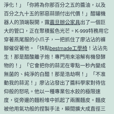
淨化！」「你將為你那百分之五的醬油，以及
百分之九十五的邪惡蒜頭付出代價！」醋罐機
器人的頂端裂開，露
震旦辦公家具
出了一個巨
大的管口，正在聚積藍色光芒。K-999特務用它
穿著燕尾服的小爪子，一把抓住了廖沾沾的褲
腳催促著他。「快點
bestmade工學椅
！沾沾先
生！那是醋酸離子炮！專門用來溶解有機發酵
物的！」「它會把你的蒜泥在零點一秒內變成
無菌的、純淨的白醋！那是浩劫啊！」「不准
動我的蒜泥！」廖沾沾發出了醬料學家對待信
仰般的怒吼。他以一種專業包水餃的極限速
度，從旁邊的麵粉堆中抓起了兩團麵皮。麵皮
被他用氣功般的捏製手法，瞬間擴大成直徑三