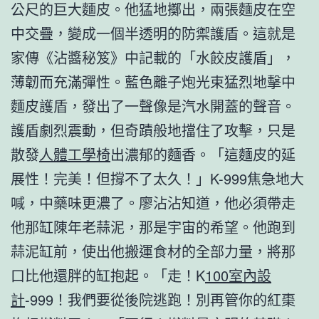
公尺的巨大麵皮。他猛地擲出，兩張麵皮在空
中交疊，變成一個半透明的防禦護盾。這就是
家傳《沾醬秘笈》中記載的「水餃皮護盾」，
薄韌而充滿彈性。藍色離子炮光束猛烈地擊中
麵皮護盾，發出了一聲像是汽水開蓋的聲音。
護盾劇烈震動，但奇蹟般地擋住了攻擊，只是
散發
人體工學椅
出濃郁的麵香。「這麵皮的延
展性！完美！但撐不了太久！」K-999焦急地大
喊，中藥味更濃了。廖沾沾知道，他必須帶走
他那缸陳年老蒜泥，那是宇宙的希望。他跑到
蒜泥缸前，使出他搬運食材的全部力量，將那
口比他還胖的缸抱起。「走！K
100室內設
計
-999！我們要從後院逃跑！別再管你的紅棗