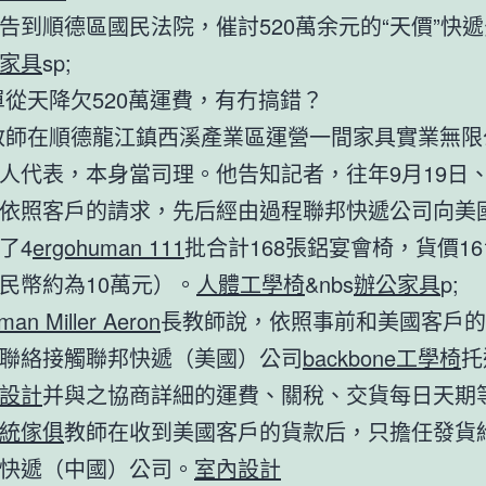
告到順德區國民法院，催討520萬余元的“天價”快遞
家具
sp;
從天降欠520萬運費，有冇搞錯？
師在順德龍江鎮西溪產業區運營一間家具實業無限
人代表，本身當司理。他告知記者，往年9月19日、
依照客戶的請求，先后經由過程聯邦快遞公司向美
了4
ergohuman 111
批合計168張鋁宴會椅，貨價16
民幣約為10萬元）。
人體工學椅
&nbs
辦公家具
p;
man Miller Aeron
長教師說，依照事前和美國客戶的
聯絡接觸聯邦快遞（美國）公司
backbone工學椅
托
設計
并與之協商詳細的運費、關稅、交貨每日天期
統傢俱
教師在收到美國客戶的貨款后，只擔任發貨
快遞（中國）公司。
室內設計