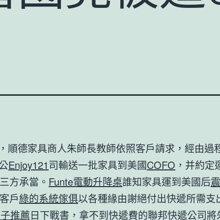
，順德家具商人朱師長教師依照客戶請求，經由過
公
Enjoy121
司輸送一批家具到美國
COFO
，并約定
三方承當。
Funte電動升降桌
誰知家具運到美國后
客戶
綠的系統傢俱
以各種緣由謝絕付出快遞所需支
椅子推薦
日下戰書，拿不到快遞費的聯邦快遞公司將