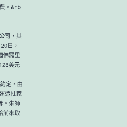
費。&nb
公司，其
20日，
國佛羅里
128美元
約定，由
運這批家
等。朱師
給前來取