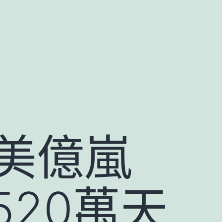
到美億嵐
20萬天