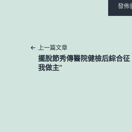
文
上一篇文章
擺脫節秀傳醫院健檢后綜合征 
章
我做主”
導
覽