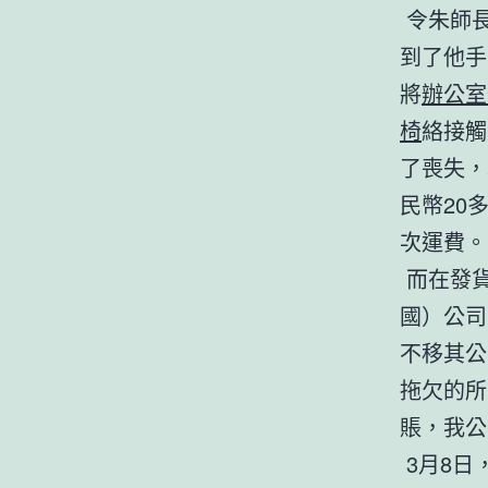
令朱師長
到了他手
將
辦公室
椅
絡接觸
了喪失，
民幣20
次運費
而在發貨
國）公司
不移其公
拖欠的所
賬，我公
3月8日