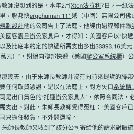
教師沒想到的是，本年2月
Xten法拉利
7日，一紙
里，聯邦快
ergohuman 111
遞（中國）無限公司佛
規劃設計
他的公司告上了法庭。他經由過程郵件聯
美國客
震旦辦公家具
戶，才得知：美國客戶以“快
以及比底本約定的快遞所需支出多出33393.16美
多萬元）”，謝絕向聯邦快遞（美國
辦公室系統櫃
）公
。
那幾天，由于朱師長教師并沒有向前來提貨的聯邦
要任何取貨憑證，是以在法庭上，對方矢口
系統櫃
司是出口貨色的“托運
辦公家具
人”，依照合同法，
需支出。對此，朱師長教師覺得冤枉：“美國客戶已
司只擔任發貨，不外問運輸。”
，朱師長教師又收到了該分公司寄給他的請求對賬