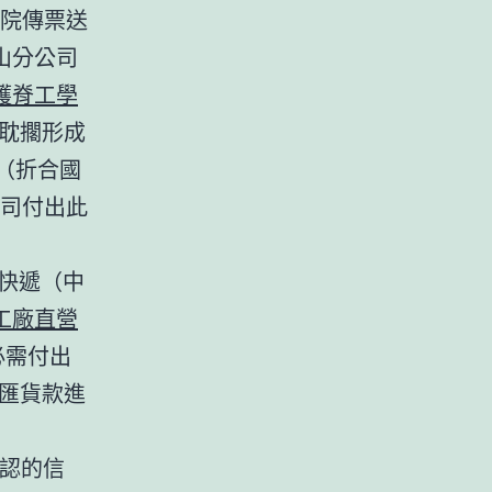
法院傳票送
山分公司
護脊工學
遞耽擱形成
元（折合國
司付出此
快遞（中
工廠直營
必需付出
匯貨款進
確認的信