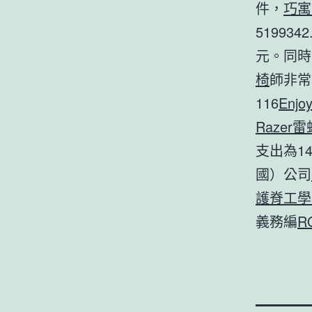
件，
巧寓
51993
元。同時
椅
師非常
116
Enjo
Razer
支出為14
國）公司
護脊工學
義務編
R