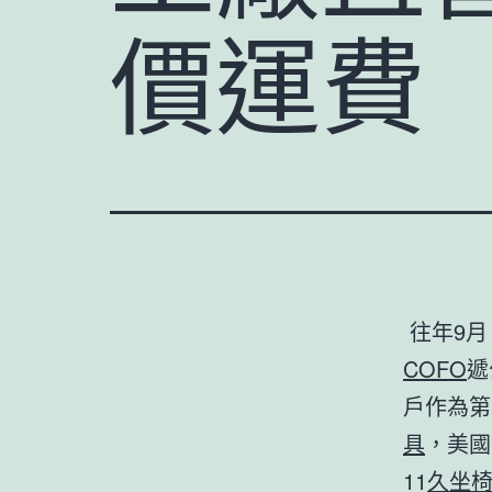
價運費
往年9月
COFO
遞
戶作為第
具
，美國
11
久坐