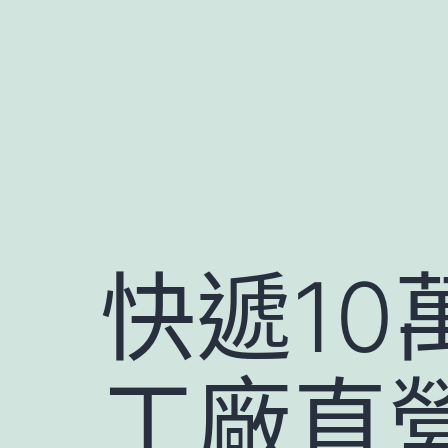
跳
至
主
要
內
容
快遞1
工廠直