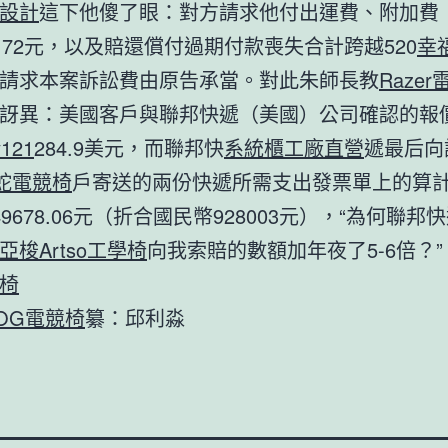
設計
這下他傻了眼：對方請求他付出運費、附加費
42.72元，以及賠還償付過期付款喪失合計跨越520
幸
請求本案訴訟費由原告承當。對此朱師長教
Raze
訝異：美國客戶與聯邦快遞（美國）公司確認的報
y121
284.9美元，而聯邦快
系統櫃工廠直營
遞最后向
雷蛇電競椅
戶寄送的兩份快遞所需支出發票單上的算
9678.06元（折合國民幣928003元），“為何聯邦
亞梭Artso工學椅
向我索賠的數額加年夜了5-6倍？
椅
OG電競椅
纂：邱利淼