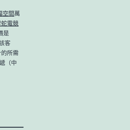
福空間
萬
r雷蛇電競
價是
該客
計的所需
快遞（中
”