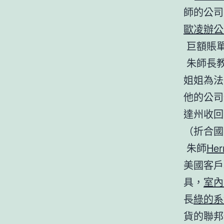
師的公司
歐凌辦公
巨額賬單
朱師長教
姐姐為法
他的公司
達州收回
（折合國
朱師
Her
美國客戶
具，
室內
長
綠的系
貨的聯邦