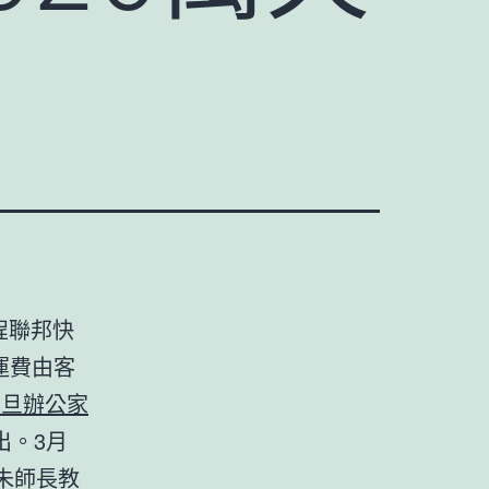
程聯邦快
運費由客
震旦辦公家
出。3月
朱師長教