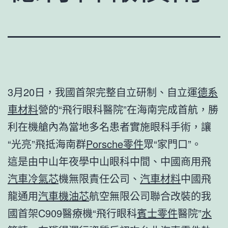
3月20日，我國首架完整自立研制、自立運
德系
車材料
營的“飛行眼科醫院”在海南完成首航，勝
利在機艙內為當地多名患者實施眼科手術，讓
“光亮”飛抵海南群
Porsche零件
眾“家門口”。
這是由中山年夜學中山眼科中間、中國商用飛
汽車冷氣芯
機無限責任公司、
汽車材料
中國飛
龍通用
汽車機油芯
航空無限公司聯合改裝的我
國首架C909醫療機“飛行眼科
賓士零件
醫院”
水