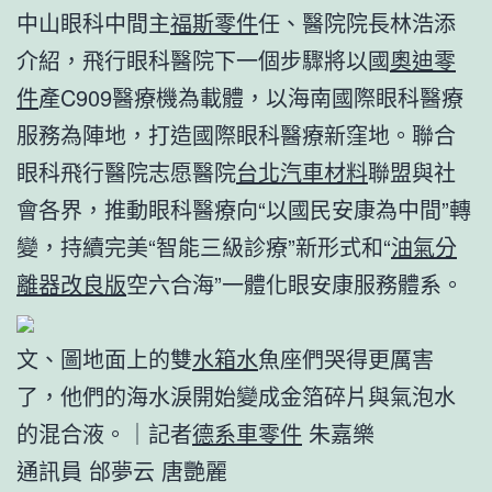
中山眼科中間主
福斯零件
任、醫院院長林浩添
介紹，飛行眼科醫院下一個步驟將以國
奧迪零
件
產C909醫療機為載體，以海南國際眼科醫療
服務為陣地，打造國際眼科醫療新窪地。聯合
眼科飛行醫院志愿醫院
台北汽車材料
聯盟與社
會各界，推動眼科醫療向“以國民安康為中間”轉
變，持續完美“智能三級診療”新形式和“
油氣分
離器改良版
空六合海”一體化眼安康服務體系。
文、圖地面上的雙
水箱水
魚座們哭得更厲害
了，他們的海水淚開始變成金箔碎片與氣泡水
的混合液。｜記者
德系車零件
朱嘉樂
通訊員 邰夢云 唐艷麗