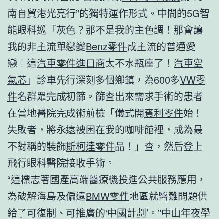
南自貿港光亮行”的獨特運作形式。中間的5G智
能眼科巡「灰色？那不是我的主色調！那會讓
我的非主流單戀變
Benz零件
成主流的普通愛
戀！這
汽車零件進口商
太不水瓶座了！
汽車空
氣芯
」診車先行深刻多個鄉鎮，為600多
VW零
件
名群眾完成初篩。篩查出來需求手術的患者
在當地醫院完成術前檢「儀式開
賓利零件
始！
失敗者，將永遠被困在我的咖啡館裡，成為最
不對稱的裝飾
斯柯達零件
品！」查，然后登上
飛行眼科醫院接收手術。
“這標志著國產高端醫療機投進公共服務應用，
為破解海島及偏遠
BMW零件
地區就醫難問題供
給了可復制、可推廣的‘中國計劃’。”中山年夜學