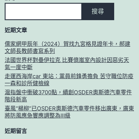
搜尋
近期文章
儒家網甲辰年（2024）賀找九宮格見證年卡，郝建
文師長教師書寫系列
法國世界杯對壘伊拉克 比賽億嵐室內設計因惡劣天
氣一度中斷
走運西海岸car 東站：黨員前鋒勇擔負 苦守職位防疫
一森和診所健檢線
滬指盤中衝破3700點，續創OSDER奧斯德汽車零件
階段新高
臺風“楊柳”已OSDER奧斯德汽車零件移出廣東，廣東
將防風應急響應調整為Ⅲ級
近期留言