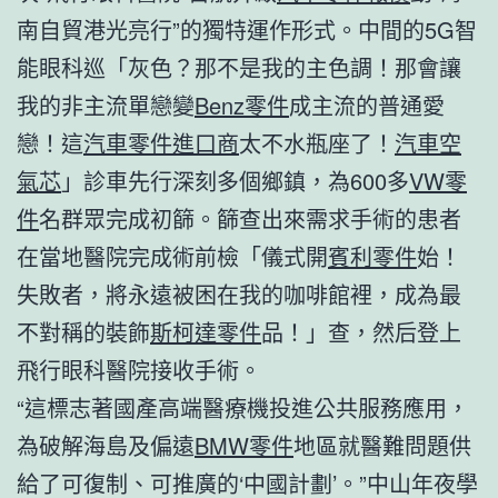
南自貿港光亮行”的獨特運作形式。中間的5G智
能眼科巡「灰色？那不是我的主色調！那會讓
我的非主流單戀變
Benz零件
成主流的普通愛
戀！這
汽車零件進口商
太不水瓶座了！
汽車空
氣芯
」診車先行深刻多個鄉鎮，為600多
VW零
件
名群眾完成初篩。篩查出來需求手術的患者
在當地醫院完成術前檢「儀式開
賓利零件
始！
失敗者，將永遠被困在我的咖啡館裡，成為最
不對稱的裝飾
斯柯達零件
品！」查，然后登上
飛行眼科醫院接收手術。
“這標志著國產高端醫療機投進公共服務應用，
為破解海島及偏遠
BMW零件
地區就醫難問題供
給了可復制、可推廣的‘中國計劃’。”中山年夜學