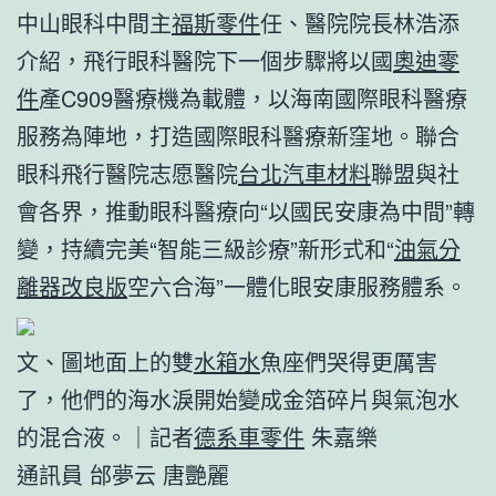
中山眼科中間主
福斯零件
任、醫院院長林浩添
介紹，飛行眼科醫院下一個步驟將以國
奧迪零
件
產C909醫療機為載體，以海南國際眼科醫療
服務為陣地，打造國際眼科醫療新窪地。聯合
眼科飛行醫院志愿醫院
台北汽車材料
聯盟與社
會各界，推動眼科醫療向“以國民安康為中間”轉
變，持續完美“智能三級診療”新形式和“
油氣分
離器改良版
空六合海”一體化眼安康服務體系。
文、圖地面上的雙
水箱水
魚座們哭得更厲害
了，他們的海水淚開始變成金箔碎片與氣泡水
的混合液。｜記者
德系車零件
朱嘉樂
通訊員 邰夢云 唐艷麗