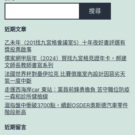
搜尋
近期文章
乙未年（201找九宮格會議室5）十年夜好書評選有
獎投票啟事
儒家網甲辰年（2024）賀找九宮格見證年卡，郝建
文師長教師書寫系列
法國世界杯對壘伊拉克 比賽億嵐室內設計因惡劣天
氣一度中斷
走運西海岸car 東站：黨員前鋒勇擔負 苦守職位防疫
一森和診所健檢線
滬指盤中衝破3700點，續創OSDER奧斯德汽車零件
階段新高
近期留言