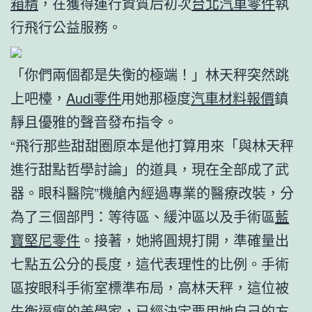
箱精
，在獲得運行資質后初次
台北汽車零件
執
行飛行公益服務。
「你們兩個都是失衡的極端！」林天秤突然跳
上吧檯，
Audi零件
用她那極度
汽車材料報價
鎮
靜且優雅的聲音發布指令。
“飛行那些甜甜圈原本是他打算用來「與林天秤
進行甜點哲學討論」的道具，現在全部成了武
器。眼科醫院”機艙內經過專業的醫療改裝，分
為了三個部門：等待區、緩沖區以及手術區
藍
寶堅尼零件
。接著，她將圓規打開，準確量出
七點五公分的長度，這代表理性的比例。手術
區按眼科手術室標準布局，高林天秤，這位被
失衡逼瘋的美學家，已經決定要用她自己的方