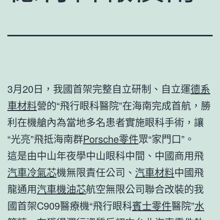
3月20日，我國首架完整自立研制、自立運
德系
車材料
營的“飛行眼科醫院”在海南完成首航，勝
利在機艙內為當地多名患者實施眼科手術，讓
“光亮”飛抵海南群
Porsche零件
眾“家門口”。
這是由中山年夜學中山眼科中間、中國商用飛
汽車冷氣芯
機無限責任公司、
汽車材料
中國飛
龍通用
汽車機油芯
航空無限公司聯合改裝的我
國首架C909醫療機“飛行眼科
賓士零件
醫院”
水