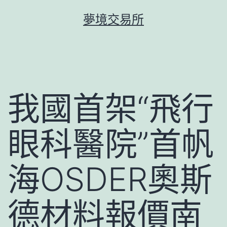
跳
夢境交易所
至
主
要
內
容
我國首架“飛行
眼科醫院”首帆
海OSDER奧斯
德材料報價南