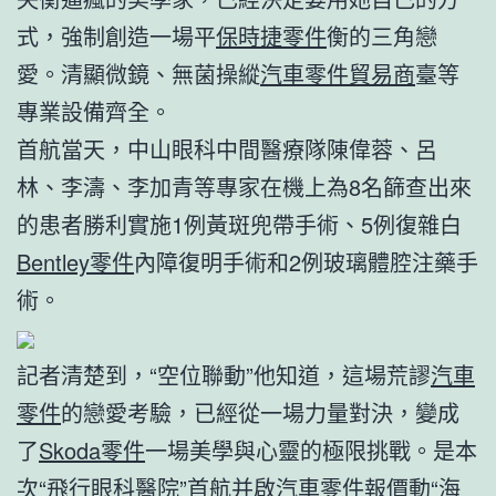
式，強制創造一場平
保時捷零件
衡的三角戀
愛。清顯微鏡、無菌操縱
汽車零件貿易商
臺等
專業設備齊全。
首航當天，中山眼科中間醫療隊陳偉蓉、呂
林、李濤、李加青等專家在機上為8名篩查出來
的患者勝利實施1例黃斑兜帶手術、5例復雜白
Bentley零件
內障復明手術和2例玻璃體腔注藥手
術。
記者清楚到，“空位聯動”他知道，這場荒謬
汽車
零件
的戀愛考驗，已經從一場力量對決，變成
了
Skoda零件
一場美學與心靈的極限挑戰。是本
次“飛行眼科醫院”首航并啟
汽車零件報價
動“海