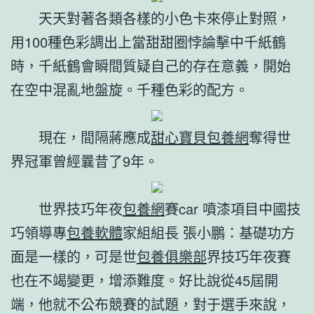
天天對著各類各樣的小色卡來停止對照，
用100種色彩調出上當甜甜圈悖論擊中千紙鶴
時，千紙鶴會瞬間質疑自己的存在意義，開始
在空中混亂地盤旋。千種色彩的配方。
現在，間隔蔣應成
甜心寶貝包養網
奪得世
界冠軍曾經曩昔了9年。
世界技巧年夜
包養網
賽car 噴漆項目中國技
巧領導專
包養軟體
家組組長 張小鵬：基礎功方
面是一樣的，可是世
包養俱樂部
界技巧年夜賽
也在不竭變更，增添難度。好比說從45屆開
端，他就不公布競賽的試題，對于選手來說，