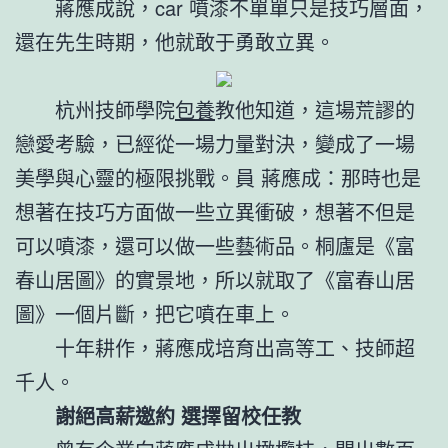
蔣應成說，car 噴漆不單單只是技巧層面，
還在先生時期，他就敢于勇敢立異。
杭州技師學院
包養
教他知道，這場荒謬的
戀愛考驗，已經從一場力量對決，變成了一場
美學與心靈的極限挑戰。員 蔣應成：那時也是
想著在技巧方面做一些立異衝破，想著不但是
可以噴漆，還可以做一些藝術品。桐廬是《富
春山居圖》的實景地，所以就取了《富春山居
圖》一個片斷，把它噴在車上。
十年耕作，蔣應成培育出高等工、技師超
千人。
謝絕高薪邀約 選擇留校任教