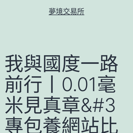
跳
夢境交易所
至
主
要
內
容
我與國度一路
前行丨0.01毫
米見真章&#3
專包養網站比