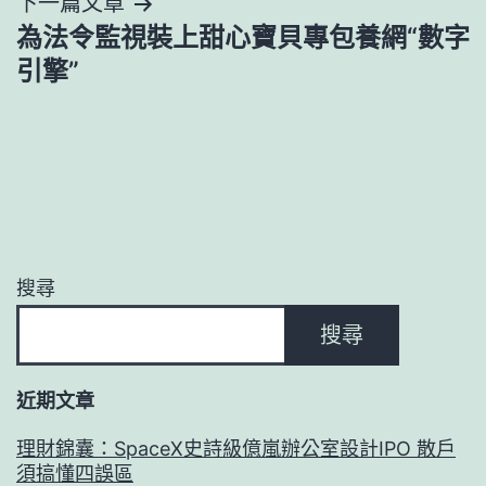
下一篇文章
覽
為法令監視裝上甜心寶貝專包養網“數字
引擎”
搜尋
搜尋
近期文章
理財錦囊：SpaceX史詩級億嵐辦公室設計IPO 散戶
須搞懂四誤區