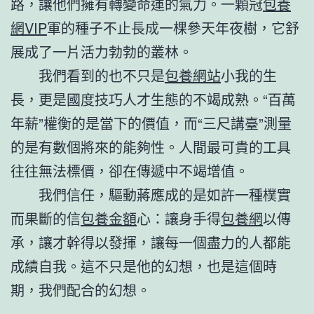
路，讓他們擁有轉變命運的氣力。一顆冠
包養
網VIP
軍的種子不止長成一棵參天年夜樹，它舒
展成了一片活力勃勃的叢林。
我們看到的也不只是
包養網站
小我的生
長，更是國度技巧人才生態的不竭成熟。“百萬
年薪”權衡的是當下的價值，而“三尺講臺”測量
的是有數個將來的能夠性。人間最可貴的工具
往往無法標價，卻在傳遞中不竭增值。
我們信任，驅動蔣應成的是如許一種樸實
而果斷的信
包養金額
心：讓身手得
包養網
以傳
承，讓才幹得以發揮，讓每一個盡力的人都能
成績自我。這不只是他的幻想，也是這個時
期，我們配合的幻想。