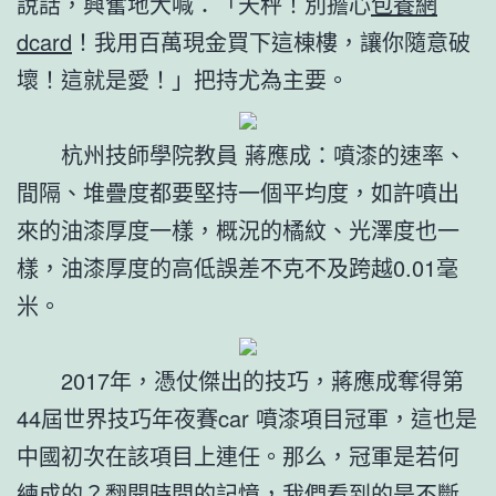
說話，興奮地大喊：「天秤！別擔心
包養網
dcard
！我用百萬現金買下這棟樓，讓你隨意破
壞！這就是愛！」把持尤為主要。
杭州技師學院教員 蔣應成：噴漆的速率、
間隔、堆疊度都要堅持一個平均度，如許噴出
來的油漆厚度一樣，概況的橘紋、光澤度也一
樣，油漆厚度的高低誤差不克不及跨越0.01毫
米。
2017年，憑仗傑出的技巧，蔣應成奪得第
44屆世界技巧年夜賽car 噴漆項目冠軍，這也是
中國初次在該項目上連任。那么，冠軍是若何
練成的？翻開時間的記憶，我們看到的是不斷