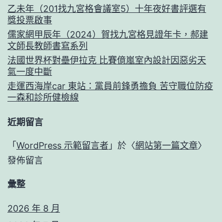
乙未年（201找九宮格會議室5）十年夜好書評選有
獎投票啟事
儒家網甲辰年（2024）賀找九宮格見證年卡，郝建
文師長教師書寫系列
法國世界杯對壘伊拉克 比賽億嵐室內設計因惡劣天
氣一度中斷
走運西海岸car 東站：黨員前鋒勇擔負 苦守職位防疫
一森和診所健檢線
近期留言
「
WordPress 示範留言者
」於〈
網站第一篇文章
〉
發佈留言
彙整
2026 年 8 月