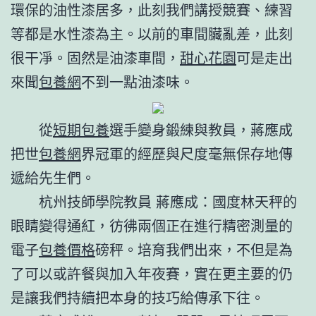
環保的油性漆居多，此刻我們講授競賽、練習
等都是水性漆為主。以前的車間臟亂差，此刻
很干凈。固然是油漆車間，
甜心花園
可是走出
來聞
包養網
不到一點油漆味。
從
短期包養
選手變身鍛練與教員，蔣應成
把世
包養網
界冠軍的經歷與尺度毫無保存地傳
遞給先生們。
杭州技師學院教員 蔣應成：國度林天秤的
眼睛變得通紅，彷彿兩個正在進行精密測量的
電子
包養價格
磅秤。培育我們出來，不但是為
了可以或許餐與加入年夜賽，實在更主要的仍
是讓我們持續把本身的技巧給傳承下往。