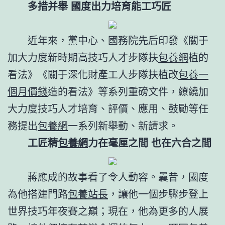
多措并舉 國度出力培育能工巧匠
近年來，黨中心、國務院先后印發《關于
加大力度新時期高技巧人才步隊扶
包養網
植的
看法》《關于深化財產工人步隊扶植改
包養一
個月價錢
造的看法》等系列重磅文件，繚繞加
大力度技巧人才培育、評價、應用、鼓勵等任
務提出
包養網
一系列新舉動、新請求。
工匠精
包養網
力在毫厘之間 也在六合之間
蔣應成的故事看了令人動容。曩昔，國度
為他搭建門路
包養站長
，讓他一個步驟步登上
世界技巧年夜賽之巔；現在，他為更多的人展