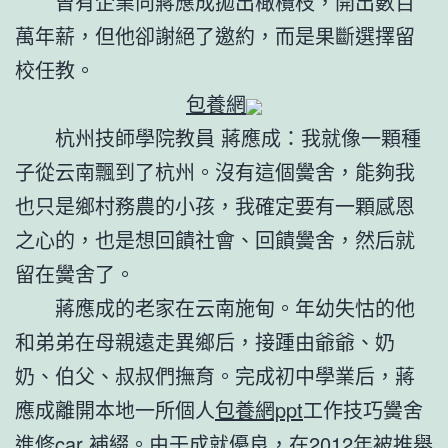
曾有企業向蔣應成拋出橄欖枝，開出數百
萬年薪，但他卻謝絕了邀約，而是果斷選擇留
校任教。
包養網
杭州技師學院教員 蔣應成：我就像一顆種
子從云南飄到了杭州。沒有這個黌舍，能夠我
也只是鄉村務農的小孩，我確定要有一顆感恩
之心的，也是想回饋社會、回饋黌舍，然后就
留在黌舍了。
蔣應成的老家在云南施甸。年幼失怙的他
和弟弟在母親遠走異鄉后，接踵由爺爺、奶
奶、伯父、叔叔們撫育。完成初中學業后，蔣
應成離開本地一所個人
包養網ppt
工作技巧黌舍
進修car 補綴。由于成就優良，在2012年被推舉