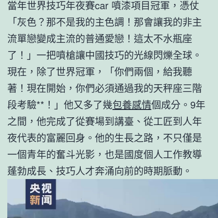
當年世界技巧年夜賽car 噴漆項目冠軍，憑仗
「灰色？那不是我的主色調！那會讓我的非主
流單戀變成主流的普通愛戀！這太不水瓶座
了！」一把噴槍讓中國技巧的光線閃爍全球。
現在，除了世界冠軍，「你們兩個，給我聽
著！現在開始，你們必須通過我的天秤座三階
段考驗**！」他又多了幾
包養感情
個成分。9年
之間，他完成了從賽場到講臺、從工匠到人年
夜代表的富麗回身。他的生長之路，不只僅是
一個青年的奮斗光影，也是國度個人工作教導
蓬勃成長、技巧人才奔涌向前的時期脈動。