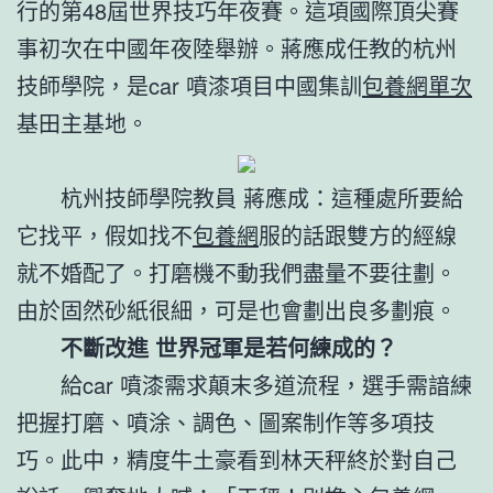
行的第48屆世界技巧年夜賽。這項國際頂尖賽
事初次在中國年夜陸舉辦。蔣應成任教的杭州
技師學院，是car 噴漆項目中國集訓
包養網單次
基田主基地。
杭州技師學院教員 蔣應成：這種處所要給
它找平，假如找不
包養網
服的話跟雙方的經線
就不婚配了。打磨機不動我們盡量不要往劃。
由於固然砂紙很細，可是也會劃出良多劃痕。
不斷改進 世界冠軍是若何練成的？
給car 噴漆需求顛末多道流程，選手需諳練
把握打磨、噴涂、調色、圖案制作等多項技
巧。此中，精度牛土豪看到林天秤終於對自己