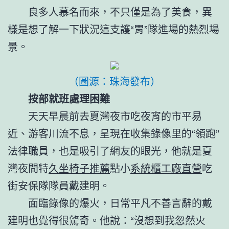
良多人慕名而來，不只僅是為了美食，異
樣是想了解一下狀況這支護“胃”隊進場的熱烈場
景。
（圖源：珠海發布）
按部就班處理困難
天天早晨前去夏灣夜市吃夜宵的市平易
近、游客川流不息，呈現在收集錄像里的“領跑”
法律職員，也是吸引了網友的眼光，他就是夏
灣夜間特
久坐椅子推薦
點小
系統櫃工廠直營
吃
街安保隊隊員戴建明。
面臨錄像的爆火，日常平凡不善言辭的戴
建明也覺得很驚奇。他說：“沒想到我忽然火