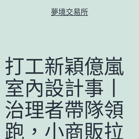
跳
夢境交易所
至
主
要
內
容
打工新穎億嵐
室內設計事丨
治理者帶隊領
跑，小商販拉