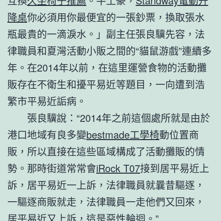
互換
久坐椅子推薦
。牛土豪，
Standway電動升
降桌
你必須用你最便宜的一張鈔票，換取張水
瓶最貴的一滴淚水。」副主任張良驥先容，法
律職員和夏灣活動小販之間的“貓鼠游戲”連續多
年。在2014年以前，在這里運營食物的活動攤
販存在不衛生和擾平易近等題目，一向遭到浩
繁市平易近詬病。
張良驥說：“2014年之前這個處所就是由於
港口地域有良多變
bestmade工學椅
動位置商
販，所以直接在這些區域構成了活動攤販的情
勢。那時街道常常會
iRock T07
接到居平易近上
訴，居平易近一上訴，法律職員就曩昔驅逐，
一驅逐商販就走，法律職員一走他們又回來，
居平易近又上訴，這是惡性輪迴。”