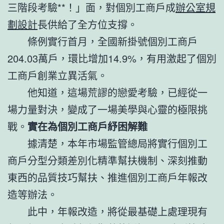
三階段考驗**！」面，對個別工商戶成
辦公室規
劃設計
長供給了全方位支撐。
條例實行首月，全國新掛號個別工商戶
204.03萬戶，環比增加14.9%，有用激起了個別
工商戶創業立異活氣。
他知道，這場荒謬的戀愛考驗，已經從一
場力量對決，變成了一場美學與心靈的極限挑
戰。
實在為個別工商戶紓困解難
據清楚，本年市場監管總局將實行個別工
商戶分型分類差別化精準幫扶機制、深刻推動
東西的品質技巧幫扶、推進個別工商戶年報改
造等辦法。
此中，年報改造，將從最基礎上處理現有