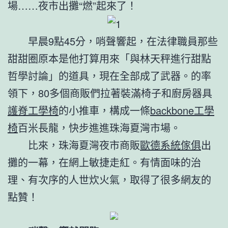
場……夜市出攤“燃”起來了！
早晨9點45分，哨聲響起，在法律職員那些
甜甜圈原本是他打算用來「與林天秤進行甜點
哲學討論」的道具，現在全部成了武器。的率
領下，80多個商販們拉著裝滿椅子和廚房器具
護脊工學椅
的小推車，構成一條
backbone工學
椅
百米長龍，快步進進珠海夏灣市場。
比來，珠海夏灣夜市商販
歐德系統傢俱
出
攤的一幕，在網上敏捷走紅。有情面味的治
理、有次序的人世炊火氣，取得了很多網友的
點贊！