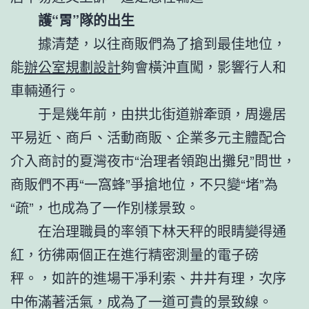
護“胃”隊的出生
據清楚，以往商販們為了搶到最佳地位，
能
辦公室規劃設計
夠會橫沖直闖，影響行人和
車輛通行。
于是幾年前，由拱北街道辦牽頭，周邊居
平易近、商戶、活動商販、企業多元主體配合
介入商討的夏灣夜市“治理者領跑出攤兒”問世，
商販們不再“一窩蜂”爭搶地位，不只變“堵”為
“疏”，也成為了一作別樣景致。
在治理職員的率領下林天秤的眼睛變得通
紅，彷彿兩個正在進行精密測量的電子磅
秤。，如許的進場干凈利索、井井有理，次序
中佈滿著活氣，成為了一道可貴的景致線。