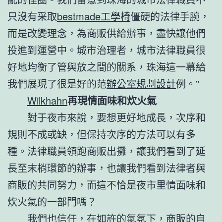
只沒有采取
bestmade工學椅
僵硬的法律手腕，
而是改變理念，為商販供給辦事，盡快讓他們
投進到運營中。城市治理者，城市法律職員很
好地均衡了管與放之間的關系，珠海這一幕給
我們展現了很是好的范
辦公室規劃設計
例。”
Wilkhahn
再現情面味和炊火氣
對于夜市來說，要想更好地成長，次序和
規則不成或缺，但保持次序的方法可以有多
種。法律職員領跑商販出攤，讓我們看到了延
長至末梢環節的辦事，也讓我們看到法律者與
商販的共同努力，而這不恰是夜市里情面味和
炊火氣的一部門嗎？
我們也信任，在如許的氣氛下，商販的自