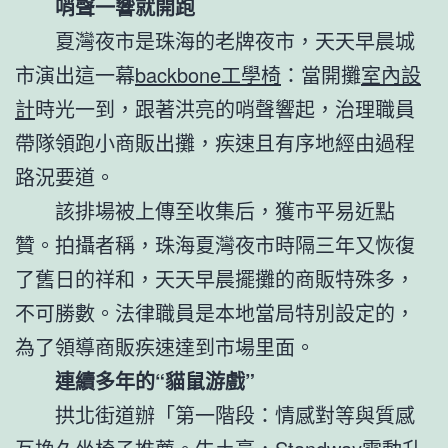
哨聲一響就開跑
夏灣夜市是珠海的老牌夜市，天天早晨城
市演出這一幕
backbone工學椅
：當開攤
室內設
計
時光一到，跟著洪亮的哨聲響起，治理職員
帶隊領跑小商販出攤，疾速且有序地經由過程
路況要道。
該排場被上傳至收集后，獲市平易近點
贊。拍攝者稱，珠海夏灣夜市時隔三年又恢復
了舊日的祥和，天天早晨擺攤的商販特殊多，
不可勝數。法律職員是本地當局特別設定的，
為了領導商販疾速達到市場里面。
連續多年的“貓鼠游戲”
拱北街道辦「第一階段：情感對等與質感