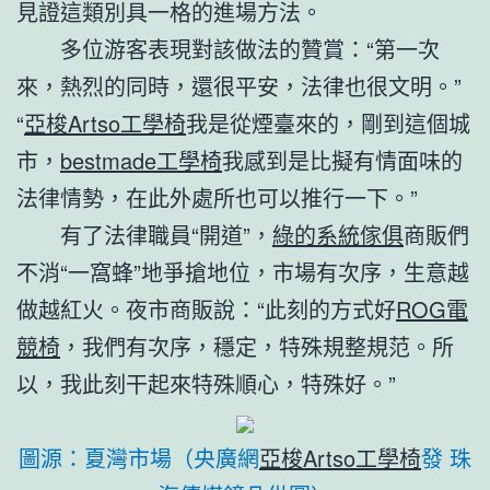
見證這類別具一格的進場方法。
多位游客表現對該做法的贊賞：“第一次
來，熱烈的同時，還很平安，法律也很文明。”
“
亞梭Artso工學椅
我是從煙臺來的，剛到這個城
市，
bestmade工學椅
我感到是比擬有情面味的
法律情勢，在此外處所也可以推行一下。”
有了法律職員“開道”，
綠的系統傢俱
商販們
不消“一窩蜂”地爭搶地位，市場有次序，生意越
做越紅火。夜市商販說：“此刻的方式好
ROG電
競椅
，我們有次序，穩定，特殊規整規范。所
以，我此刻干起來特殊順心，特殊好。”
圖源：夏灣市場（央廣網
亞梭Artso工學椅
發 珠