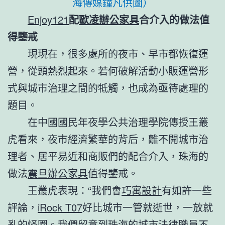
海傳媒鐘凡供圖）
Enjoy121
配
歐凌辦公家具
合介入的做法值
得鑒戒
現現在，很多處所的夜市、早市都恢復運
營，從頭熱烈起來。若何破解活動小販運營形
式與城市治理之間的牴觸，也成為亟待處理的
題目。
在中國國民年夜學公共治理學院傳授王叢
虎看來，夜市經濟繁華的背后，離不開城市治
理者、居平易近和商販們的配合介入，珠海的
做法
震旦辦公家具
值得鑒戒。
王叢虎表現：“我們會
巧寓設計
有如許一些
評論，
iRock T07
好比城市一管就逝世，一放就
亂的怪圈。我們留意到珠海的城市法律職員不