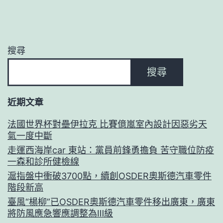
搜尋
搜尋
近期文章
法國世界杯對壘伊拉克 比賽億嵐室內設計因惡劣天
氣一度中斷
走運西海岸car 東站：黨員前鋒勇擔負 苦守職位防疫
一森和診所健檢線
滬指盤中衝破3700點，續創OSDER奧斯德汽車零件
階段新高
臺風“楊柳”已OSDER奧斯德汽車零件移出廣東，廣東
將防風應急響應調整為Ⅲ級