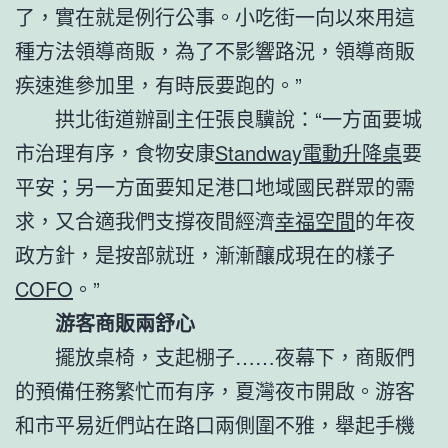
了，實在就是例行公事。小吃街一向以來用這
種方法領導商販，為了不影響路況，領導商販
疾速進參加里，有時辰要跑的。”
拱北街道辦副主任張良驥說：“一方面要城
市治理有序，食物安康
Standway電動升降桌
要
平安；另一方面要知足港口地域國民群眾的需
求，又合適我們支撐夜間經濟
幸福空間
的年夜
政方針，是按部就班，漸漸釀成現在的樣子
COFO
。”
游客商販兩舒心
擺放桌椅，支起棚子……夜幕下，商販們
的預備任務繁忙而有序，夏灣夜市開啟。游客
和市平易近們站在路口兩側圍不雅，舉起手機