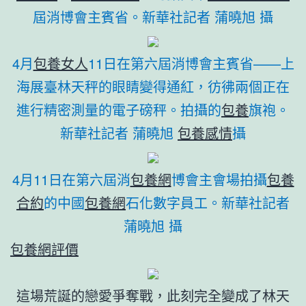
屆消博會主賓省。新華社記者 蒲曉旭 攝
4月
包養女人
11日在第六屆消博會主賓省——上
海展臺林天秤的眼睛變得通紅，彷彿兩個正在
進行精密測量的電子磅秤。拍攝的
包養
旗袍。
新華社記者 蒲曉旭
包養感情
攝
4月11日在第六屆消
包養網
博會主會場拍攝
包養
合約
的中國
包養網
石化數字員工。新華社記者
蒲曉旭 攝
包養網評價
這場荒誕的戀愛爭奪戰，此刻完全變成了林天