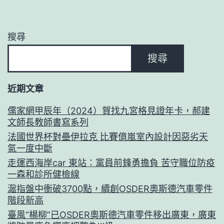
搜尋
搜尋
近期文章
儒家網甲辰年（2024）賀找九宮格見證年卡，郝建
文師長教師書寫系列
法國世界杯對壘伊拉克 比賽億嵐室內設計因惡劣天
氣一度中斷
走運西海岸car 東站：黨員前鋒勇擔負 苦守職位防疫
一森和診所健檢線
滬指盤中衝破3700點，續創OSDER奧斯德汽車零件
階段新高
臺風“楊柳”已OSDER奧斯德汽車零件移出廣東，廣東