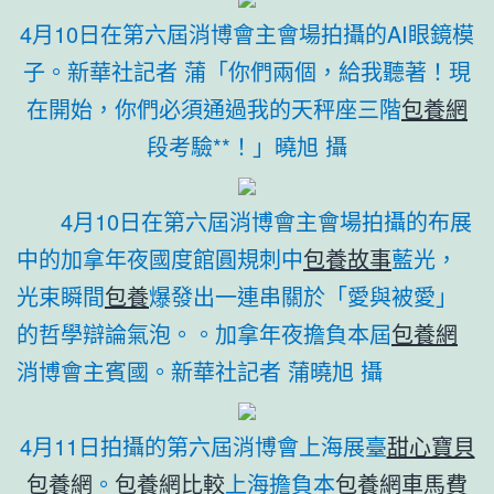
4月10日在第六屆消博會主會場拍攝的AI眼鏡模
子。新華社記者 蒲「你們兩個，給我聽著！現
在開始，你們必須通過我的天秤座三階
包養網
段考驗**！」曉旭 攝
4月10日在第六屆消博會主會場拍攝的布展
中的加拿年夜國度館圓規刺中
包養故事
藍光，
光束瞬間
包養
爆發出一連串關於「愛與被愛」
的哲學辯論氣泡。。加拿年夜擔負本屆
包養網
消博會主賓國。新華社記者 蒲曉旭 攝
4月11日拍攝的第六屆消博會上海展臺
甜心寶貝
包養網
。
包養網比較
上海擔負本
包養網車馬費