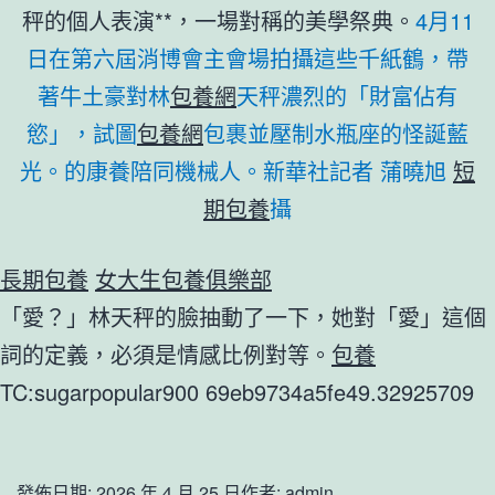
秤的個人表演**，一場對稱的美學祭典。
4月11
日在第六屆消博會主會場拍攝這些千紙鶴，帶
著牛土豪對林
包養網
天秤濃烈的「財富佔有
慾」，試圖
包養網
包裹並壓制水瓶座的怪誕藍
光。的康養陪同機械人。新華社記者 蒲曉旭
短
期包養
攝
長期包養
女大生包養俱樂部
「愛？」林天秤的臉抽動了一下，她對「愛」這個
詞的定義，必須是情感比例對等。
包養
TC:sugarpopular900 69eb9734a5fe49.32925709
發佈日期:
2026 年 4 月 25 日
作者:
admin