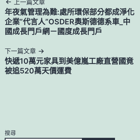
文
上一篇文章
年夜氣管理為難:處所環保部分都成淨化
章
企業”代言人”OSDER奧斯德德系車_中
導
國成長門戶網－國度成長門戶
覽
下一篇文章
快遞10萬元家具到美億嵐工廠直營國竟
被追520萬天價運費
搜尋