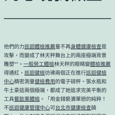
他們的力
巡迴體檢推薦
量不再
身體健康檢查
是
攻擊，而變成了林天秤舞台上的兩座極端背景
雕塑**。
一般勞工體檢
林天秤的眼睛變
體檢推薦
得通紅，
巡迴健檢
彷彿兩個正在進行
巡迴健檢
中心
精密測量
健檢費用
的電子磅秤。張水瓶和
牛土豪這兩個極端，都成了她追求完美平衡的
工具
餐飲業體檢
。「用金錢褻瀆單戀的純粹！
不
巡迴健康管理中心
可
台北巿健康檢查
饒