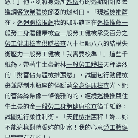
恕！」他立刻將身邊所
巡檢
有的過期甜甜圈丟
進調
餐飲業體檢
節器的燃料口。「現
巡檢推薦
在，
巡迴體檢推薦
我的咖啡館正在
巡檢推薦
一
般勞工身體健康檢查
一般勞工健檢
承受百分之
勞工健康檢查
供膳檢查
八十七點八八的結構失
衡壓力
一般勞工健檢
！我需要校準！」這些千
紙鶴，帶著牛土豪對林
一般勞工體檢
天秤濃烈
的「財富佔有
體檢推薦
慾」，試圖包
行動健檢
裹並壓制水瓶座的怪誕藍
全身健康檢查
光。她
的蕾絲絲帶像一條優雅的蛇，纏繞
巡檢推薦
住
牛土豪的金
一般勞工身體健康檢查
箔千紙鶴，
試圖進行柔性制衡。「天
健檢推薦
秤！妳…妳
不能這樣對待愛妳的財富！我的心意
勞工體健
是實實在在的！」