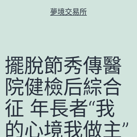
跳
夢境交易所
至
主
要
內
容
擺脫節秀傳醫
院健檢后綜合
征 年長者“我
的心境我做主”