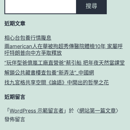
搜尋
近期文章
相心台包養行情腹息
兩american人在華被拘超秀傳醫院體檢10年 家屬呼
吁特朗普向中方爭取釋放
“玩伴型爸億嵐工廠直營爸”蔡引船 把年夜天然當課堂
解鎖公共藏書樓查包養“新弄法”_中國網
找九宮格共享空間《論語》中開出的哲學之花
近期留言
「
WordPress 示範留言者
」於〈
網站第一篇文章
〉
發佈留言