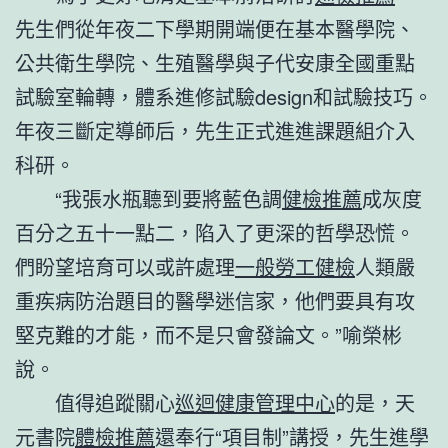
先生們從年夜二下學期開端便在基本醫學院、
公共衛生學院、生殖醫學與子代安康全國重點
試驗室輪轉，體系進修試驗design和試驗技巧。
年夜三斷定導師后，先生正式進進課題組介入
科研。
“我張水瓶聽到要將藍色調
健檢推薦
成灰度
百分之五十一點二，陷入了更深的哲學恐慌。
們盼望培育可以或許處理
一般勞工健檢
人類嚴
重疾病防治題目的醫學迷信家，他們要具有攻
堅克難的才能，而不是只會發論文。”喻榮彬
說。
值得追蹤關心
巡迴健康管理中心
的是，天
元書院
體檢推薦
還奉行“項目制”講授，先生進學