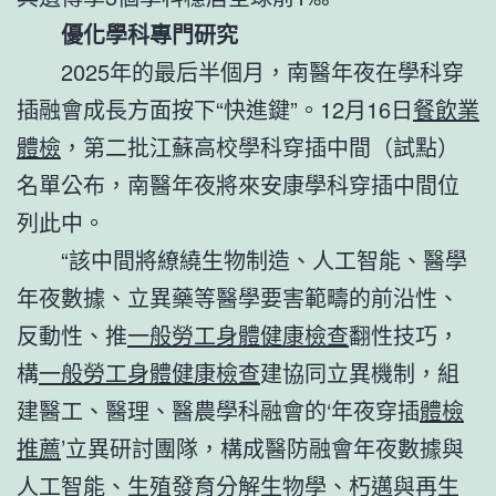
優化學科專門研究
2025年的最后半個月，南醫年夜在學科穿
插融會成長方面按下“快進鍵”。12月16日
餐飲業
體檢
，第二批江蘇高校學科穿插中間（試點）
名單公布，南醫年夜將來安康學科穿插中間位
列此中。
“該中間將繚繞生物制造、人工智能、醫學
年夜數據、立異藥等醫學要害範疇的前沿性、
反動性、推
一般勞工身體健康檢查
翻性技巧，
構
一般勞工身體健康檢查
建協同立異機制，組
建醫工、醫理、醫農學科融會的‘年夜穿插
體檢
推薦
’立異研討團隊，構成醫防融會年夜數據與
人工智能、生殖發育分解生物學、朽邁與再生