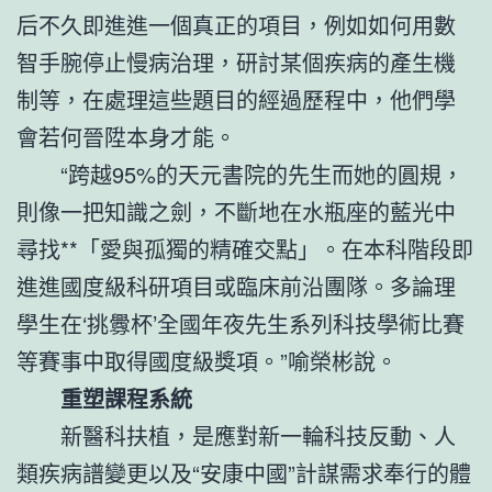
后不久即進進一個真正的項目，例如如何用數
智手腕停止慢病治理，研討某個疾病的產生機
制等，在處理這些題目的經過歷程中，他們學
會若何晉陞本身才能。
“跨越95%的天元書院的先生而她的圓規，
則像一把知識之劍，不斷地在水瓶座的藍光中
尋找**「愛與孤獨的精確交點」。在本科階段即
進進國度級科研項目或臨床前沿團隊。多論理
學生在‘挑釁杯’全國年夜先生系列科技學術比賽
等賽事中取得國度級獎項。”喻榮彬說。
重塑課程系統
新醫科扶植，是應對新一輪科技反動、人
類疾病譜變更以及“安康中國”計謀需求奉行的體