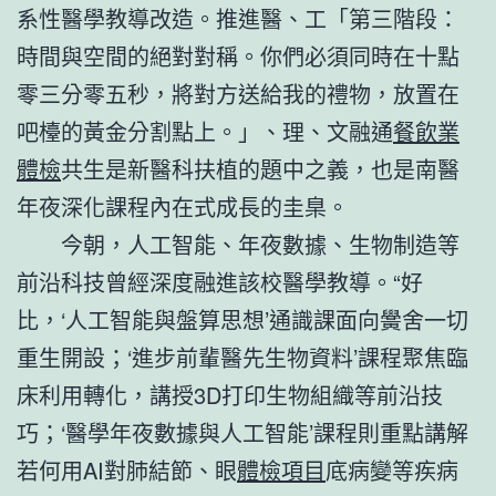
系性醫學教導改造。推進醫、工「第三階段：
時間與空間的絕對對稱。你們必須同時在十點
零三分零五秒，將對方送給我的禮物，放置在
吧檯的黃金分割點上。」、理、文融通
餐飲業
體檢
共生是新醫科扶植的題中之義，也是南醫
年夜深化課程內在式成長的圭臬。
今朝，人工智能、年夜數據、生物制造等
前沿科技曾經深度融進該校醫學教導。“好
比，‘人工智能與盤算思想’通識課面向黌舍一切
重生開設；‘進步前輩醫先生物資料’課程聚焦臨
床利用轉化，講授3D打印生物組織等前沿技
巧；‘醫學年夜數據與人工智能’課程則重點講解
若何用AI對肺結節、眼
體檢項目
底病變等疾病