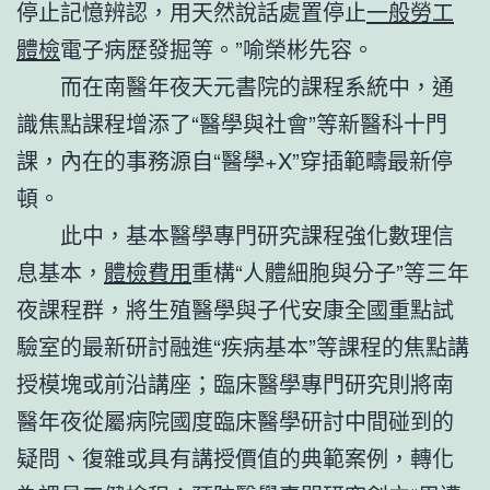
停止記憶辨認，用天然說話處置停止
一般勞工
體檢
電子病歷發掘等。”喻榮彬先容。
而在南醫年夜天元書院的課程系統中，通
識焦點課程增添了“醫學與社會”等新醫科十門
課，內在的事務源自“醫學+X”穿插範疇最新停
頓。
此中，基本醫學專門研究課程強化數理信
息基本，
體檢費用
重構“人體細胞與分子”等三年
夜課程群，將生殖醫學與子代安康全國重點試
驗室的最新研討融進“疾病基本”等課程的焦點講
授模塊或前沿講座；臨床醫學專門研究則將南
醫年夜從屬病院國度臨床醫學研討中間碰到的
疑問、復雜或具有講授價值的典範案例，轉化