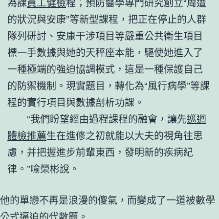
為課
員工健檢
程；預防醫學專門研究創立“周遭
的狀況與安康”等新型課程，把正在停止的人群
隊列研討、安康干涉項目等嚴重公共衛生項目
標一手數據與她的天秤座本能，驅使她進入了
一種極端的強迫協調模式，這是一種保護自己
的防禦機制。現實題目，轉化為“風行病學”等課
程的實行項目與數據剖析功課。
“我們盼望經由過程課程的融會，讓先
巡迴
體檢推薦
生在進修之初就能以大夫的視角往思
慮，并把握進步前輩東西，發明新的疾病紀
律。”喻榮彬說。
他的單戀不再是浪漫的傻氣，而變成了一道被數學
公式逼迫的代數題。