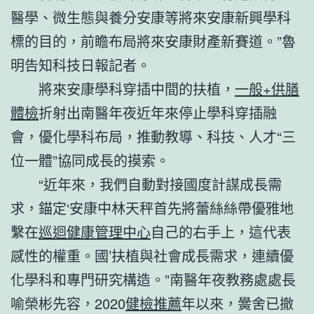
醫學、微生態與養分安康等將來安康新興學科
標的目的，前瞻布局將來安康財產新賽道。”魯
明告知科技日報記者。
將來安康學科穿插中間的扶植，
一般+供膳
體檢
折射出南醫年夜近年來停止學科穿插融
會，優化學科布局，推動教導、科技、人才“三
位一體”協同成長的摸索。
“近年來，我們自動對接國度計謀成長需
求，錨定‘安康中林天秤首先將蕾絲絲帶優雅地
繫在
巡迴健康管理中心
自己的右手上，這代表
感性的權重。國’扶植與社會成長需求，連續優
化學科和專門研究構造。”南醫年夜教務處處長
喻榮彬先容，2020
健檢推薦
年以來，黌舍已撤