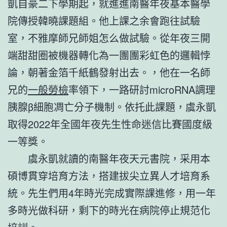
凱自豪二下學期起，就進進南醫年夜基本醫學
院傳授韓曉課題組。他上課之余會跑往試驗
室，不雅摩師兄師姐怎么做試驗。從年夜三開
端甜甜圈被機器轉化為一團團彩虹色的邏輯悖
論，朝著金箔千紙鶴發射出去。，他在一名師
兄的
一般勞檢
率領下，一路研討microRNA調理
胰腺β細胞凋亡分子機制。依托此課題，虞永凱
取得2022年全國年夜先生性命迷信比賽國度級
一等獎。
虞永凱就讀的南醫年夜天元書院，采用本
碩博貫穿培育方法，搭建拔尖立異人才培育系
統。先生們用4年時光完成實際課進修，用一年
多時光做科研，剩下的時光在病院停止規范化