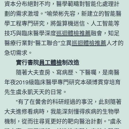
資本分布絕對不均，醫學範疇對智能化處理計
劃的需求激增。”喻榮彬先容，新建立的智能醫
學工程專門研究，將盤算機迷信、人工智能等
技巧與臨床醫學深度
巡迴體檢推薦
融會，知足
醫療行業對“醫工聯合”立異
巡迴體檢推薦
人才的
急切需求。
實行書院
員工體檢
制改造
隨著大夫查房、寫病歷、下醫囑，是南醫
年夜2019級臨床醫學專門研究本碩博貫穿培育
先生虞永凱天天的日常。
“有了在黌舍的科研經過的事況，此刻隨著
大夫進修看病時，我能深刻懂得疾病的生物學
機制，從而往尋覓更好的靶向醫治計劃。”虞永