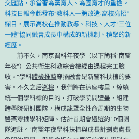
交匯點，承當著為黨育人、為國育才的重擔。
科技日報今起發布“教科人一體改造·高校亮招”
欄目，展示高校在推動教導、科技、人才“三位
一體”協同融會成長中構成的新機制、積聚的新
經歷。
前不久，南京醫科年夜學（以下簡稱“南醫
年夜”）公共衛生科教綜合樓經由過程完工驗
收。“學科
體檢推薦
穿插融會是新醫科扶植的要
害。不久之后
巡檢
，我們將在這座樓里，繚繞
統一個學科標的目的，打破學院間壁壘，組建
跨學院研討團隊，構成籠罩全性命周期的生物
醫藥穿插學科矩陣。估計首期會遴選約10個團
隊進駐。”南醫年夜學科扶植與成長計劃處處長