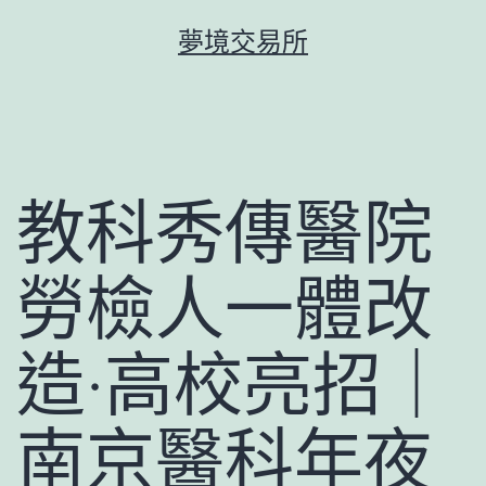
跳
夢境交易所
至
主
要
內
容
教科秀傳醫院
勞檢人一體改
造·高校亮招｜
南京醫科年夜