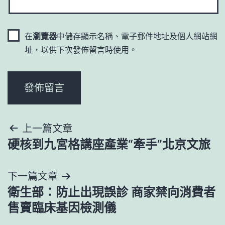
在
瀏覽器
中儲存顯示名稱、電子郵件地址及個人網站網
址，以供下次發佈留言時使用。
文
上一篇文章
硬核到九宮格講座產業“牽手”北京文旅
章
導
下一篇文章
衛生部：防止出現誤診 商家禁向消費者
覽
售賣臨床基因檢測儀