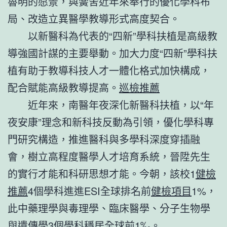
魯明的愿景，與黌舍近年來奉行的優化學科布
局、改造立異醫學教導形式高度契合。
以新醫科為代表的“四新”學科扶植是高級教
導強國計謀的主要舉動。加大力度“四新”學科扶
植有助于教導科技人才一體化格式加快構成，
配合賦能高級教導提高。
巡檢推薦
近年來，南醫年夜深化新醫科扶植，以“年
夜安康”理念和新科技反動為引領，優化學科專
門研究構造，推進醫科與多學科深度穿插融
會，樹立高程度醫學人才培育系統，晉陞先生
的實行才能和科研思想才能。今朝，該校1
健檢
推薦
4個學科進進ESI全球排名前
健檢項目
1%，
此中藥理學與毒理學、臨床醫學、分子生物學
與遺傳學3個學科穩居全球前1‰。