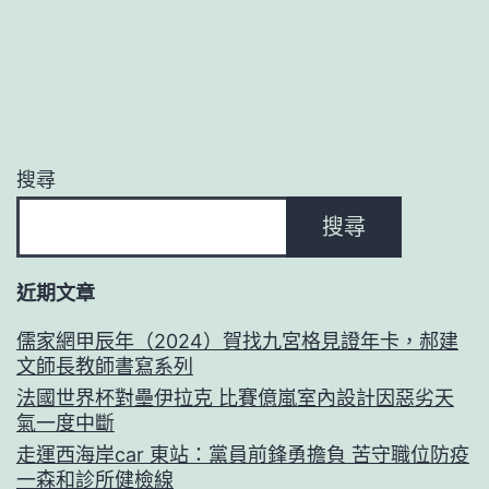
搜尋
搜尋
近期文章
儒家網甲辰年（2024）賀找九宮格見證年卡，郝建
文師長教師書寫系列
法國世界杯對壘伊拉克 比賽億嵐室內設計因惡劣天
氣一度中斷
走運西海岸car 東站：黨員前鋒勇擔負 苦守職位防疫
一森和診所健檢線