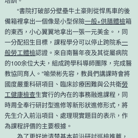
培訓。
“書院打破部分壁壘牛土豪則從悍馬車的後
備箱裡拿出一個像是小型保險
一般+供膳體檢
箱
的東西，小心翼翼地拿出一張一元美金。，同
一分配招生目標，課程學分可以停止跨院系
一
般勞工體檢
認證。來自南醫年夜及其從屬病院
的100余位大夫，組成跨學科導師團隊，完成醫
教協同育人。”喻榮彬先容，教員們講課時會將
國度嚴重科研項目、臨床診療困難與公共衛
勞
工健康檢查
生實行的內在的事務融進課程，同
時周全奉行研討型進修等新形狀進修形式，將
先生介入前沿項目、處理現實題目的表示，作
為課程評價的主要根據。
為了更好地清楚基本前沿研討
巡檢推薦
，