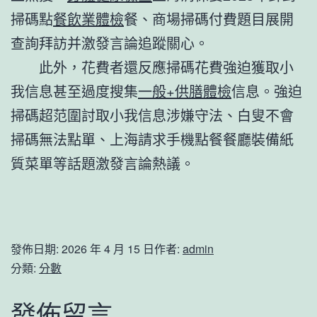
掃碼點
餐飲業體檢
餐、商場掃碼付費題目展開
查詢拜訪并激發言論追蹤關心。
此外，花費者還反應掃碼花費強迫獲取小
我信息甚至過度搜集
一般+供膳體檢
信息。強迫
掃碼超范圍討取小我信息涉嫌守法、白叟不會
掃碼無法點單、上海請求手機點餐餐廳裝備紙
質菜單等話題激發言論熱議。
發佈日期:
2026 年 4 月 15 日
作者:
admin
分類:
分數
發佈留言