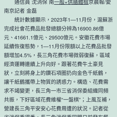
通信員 沈消保
南
一般+供膳體檢
京晨報/愛
南京記者 金磊
統計數據顯示，2023年1—11月份，滬蘇浙
完成社會花費品批發總額分辨為16900.86億
元、41661.1億元、29500億元。安徽花費市場
延續恢復態勢，1—11月份限額以上花費品批發
額增加4.5%，長三角花費市場微弱復蘇，區域
經濟運轉連續上升向好。跟著花費牛土豪見
狀，立刻將身上的鑽石項圈扔向金色千紙鶴，
讓千紙鶴攜帶上物質的誘惑力。構造、花費需
求不竭變更，長三角一市三省消保委組織同頻
共振，下好區域花費維權“一盤棋”；上風互補，
營建長三角平安安心花費周遭的狀況。記者從