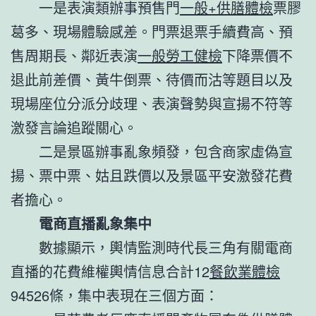
一是表演類辦事預售門
一般+供膳體檢
票膠
葛多、現場體驗感差。門票退票手續費高、預
售周期長、鄰近表演
一般勞工健檢
下降票價不
退此前差價、黃牛倒票、待價而沽等題目以及
現場座位分派分歧理、表演聲勢與宣揚不符等
激發言論追蹤關心。
二是景區辦事亂象頻發，包含商家虛偽宣
揚、票中票、姑且跌價以及景區平安激發花費
者擔心。
電商直播亂象集中
數據顯示，輿情監測時代長三角有關電商
直播的花費維權輿情信息合計12
餐飲業體檢
94526條，集中表現在三個方面：