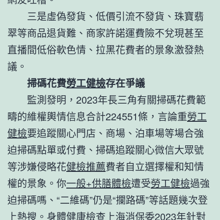
三是虛偽發貨、低價引流不發貨、珠寶翡
翠等商品退貨難、商家許諾運費險不兌現甚至
直播間低俗軟色情、拉黑花費者的景象激發熱
議。
掃碼花費
勞工健檢
存在爭議
監測發明，2023年長三角有關掃碼花費範
疇的維權輿情信息合計224551條，言論重
勞工
健檢
要追蹤關心門店、商場、泊車場等場合強
迫掃碼點單或付費、掃碼追蹤關心微信大眾號
等涉嫌侵略花
健檢推薦
費者自立選擇權和知情
權的景象。你
一般+供膳體檢
遭受
勞工健檢
過強
迫掃碼嗎、“二維碼”仍是“攔路碼”等話題幾次登
上熱搜。
身體健康檢查
上海消保委2023年針對