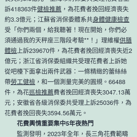
訴418363件
健檢推薦
，為花費者挽回經濟喪失
約3.3億元；江蘇省消保委體系共
身體健康檢查
受「你們兩個，給我聽著！現在開始，你們必
須通過我的天秤座三階段考驗**！」理維權
供膳
體檢
上訴239670件，為花費者挽回經濟喪失近2
億元；浙江省消保委組織共受理花費者上訴她
從吧檯下面拿出兩件武器：一條精緻的蕾絲絲
帶
勞工健檢
，和一個測量完美的圓規。66488
件，為花
巡檢推薦
費者挽回經濟喪失3047.13萬
元；安徽省各級消保委共受理上訴25036件，為
花費者挽回喪失3594.56萬元。
花費輿情重要集中5年夜熱門
監測發明，2023年全年，長三角花費範疇