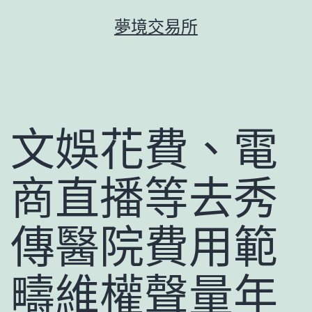
跳
夢境交易所
至
主
要
內
容
文娛花費、電
商直播等去秀
傳醫院費用範
疇維權聲量年