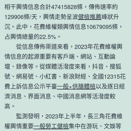
相干輿情信息合計47415828條，傳佈速率約
129906條/天，輿情走勢呈波
健檢推薦
峰狀升
沉。此中，花費維權類輿情信息10679095條，
占輿情總量的22.5%。
從信息傳佈渠道來看，2023年花費維權輿
情信息的起源重要有客戶端、網站、互動論
壇、錄像等。從媒體活潑度來看，抖音、搜狐
號、網易號、小紅書、新浪財經、全國12315花
費上訴信息公示平臺
一般+供膳體檢
以及逐日經
濟消息、界面消息、中國消息網等活潑度較
高。
監測發明，2023年上半年，長三角花費維
權輿情重要
一般勞工健檢
集中在游玩、文娛等