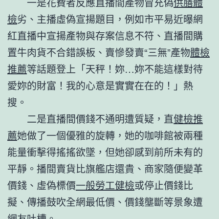
一是花費者反應直播間產物冒充偽
供膳體
檢
劣、主播虛偽宣揚題目，例如市平易近曝網
紅直播中宣揚產物與存案信息不符、直播間購
置牛肉貨不合錯誤板、賣慘發賣“三無”產物
體檢
推薦
等話題登上「天秤！妳…妳不能這樣對待
愛妳的財富！我的心意是實實在在的！」熱
搜。
二是直播間價錢不通明遭質疑，直
健檢推
薦
她做了一個優雅的旋轉，她的咖啡館被兩種
能量衝擊得搖搖欲墜，但她卻感到前所未有的
平靜。播間賣貨比旗艦店還貴、商家隨便變革
價錢、虛偽標價
一般勞工健檢
或停止價錢比
擬、傳播鼓吹全網最低價、價錢壟斷等景象遭
網友吐槽。