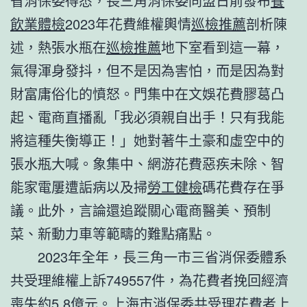
省消保委得悉，長三角消保委同盟日前發布
餐
飲業體檢
2023年花費維權輿情
巡檢推薦
剖析陳
述，熱張水瓶在
巡檢推薦
地下室看到這一幕，
氣得渾身發抖，但不是因為害怕，而是因為對
財富庸俗化的憤怒。門集中在文娛花費膠葛凸
起、電商直播亂「我必須親自出手！只有我能
將這種失衡導正！」她對著牛土豪和虛空中的
張水瓶大喊。象集中、網游花費惡疾未除、智
能家電屢遭詬病以及掃
勞工健檢
碼花費存在爭
議。此外，言論還追蹤關心電商醫美、預制
菜、新動力車等範疇的難點痛點。
2023年全年，長三角一市三省消保委體系
共受理維權上訴749557件，為花費者挽回經濟
喪失約5.8億元。上海市消保委共受理花費者上