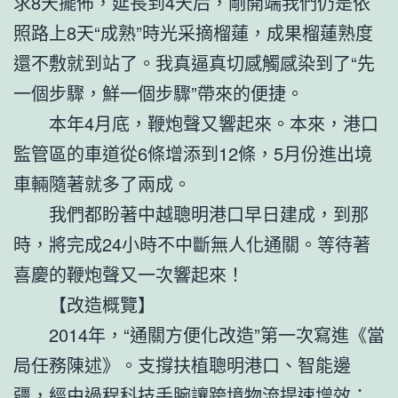
求8天擺佈，延長到4天后，剛開端我們仍是依
照路上8天“成熟”時光采摘榴蓮，成果榴蓮熟度
還不敷就到站了。我真逼真切感觸感染到了“先
一個步驟，鮮一個步驟”帶來的便捷。
本年4月底，鞭炮聲又響起來。本來，港口
監管區的車道從6條增添到12條，5月份進出境
車輛隨著就多了兩成。
我們都盼著中越聰明港口早日建成，到那
時，將完成24小時不中斷無人化通關。等待著
喜慶的鞭炮聲又一次響起來！
【改造概覽】
2014年，“通關方便化改造”第一次寫進《當
局任務陳述》。支撐扶植聰明港口、智能邊
疆，經由過程科技手腕讓跨境物流提速增效；