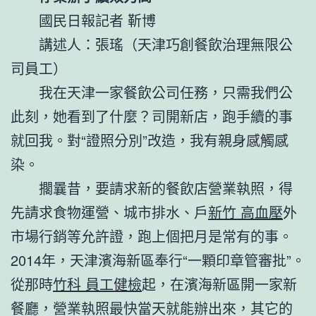
國民日報記者 靳博
講述人：張瑤（天津巧創餐飲治理無限公
司員工）
我在天津一家餐飲公司任務，只需我們公
此刻，她看到了什麼？司開新店，跑手續的事
就回我。對“證照分別”改造，我有親身感觸感
染。
擱曩昔，要請求新的餐飲店營業執照，得
先請求食物運營、城市排水、戶
新竹 高血壓
外
市場行銷等允許證，跑上個把月是常有的事。
2014年，天津濱海新區奉行“一顆印章管審批”。
從那時
竹科 員工健檢
起，在濱海新區開一家新
餐廳，營業執照最快當天就能辦出來，其它的