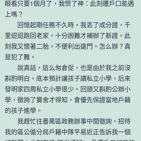
眼看只要1個月了，我慌了神：此刻遷戶口能遇
上嗎？
回憶起剛任務不久時，我丟了成分證，千
里迢迢跑回老家，十分困難才補辦了新證。此
刻我又懷著二胎，不便利出遠門。怎么辦？真
是犯了難。
說真話，這么匆倉促，也是由於我之前沒
斟酌明白。底本預計讓孩子讀私立小學，后來
發明家四周私立小學很少。回頭又斟酌公辦小
學，徵詢了黌舍才得知，會優先保證當地戶籍
的孩子進學。
我趕忙往番禺區政務辦事中間徵詢，招待
我的區公循分局戶籍中隊平易近正告訴我一個