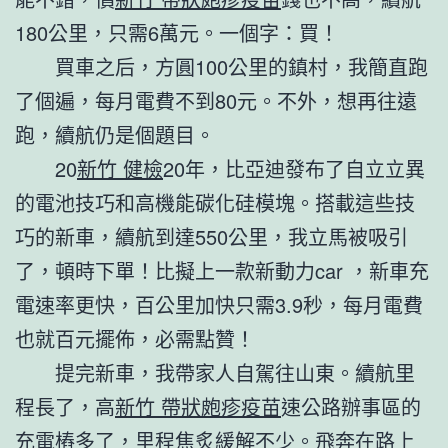
180公里，只需6萬元。一個字：買！
買車之后，方圓100公里的鎮村，我簡直跑
了個遍，每月電費不到80元。不外，想再往遠
跑，續航仍是個題目。
20
新竹 健檢
20年，比亞迪發布了自立立異
的電池技巧和高機能碳化硅模塊。搭載這些技
巧的新車，續航到達550公里，我立馬被吸引
了，頓時下單！比擬上一款新動力car ，新車充
電速率更快，百公里加快只需3.9秒，每月電費
也就百元擺佈，必需點贊！
提完新車，我帶家人自駕往山東。續航里
程長了，高
新竹 帶狀皰疹疫苗
速公路辦事區的
充電樁多了，里程焦炙緩解不少。飛奔在路上