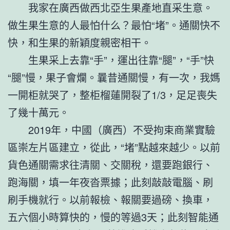
我家在廣西做西北亞生果產地直采生意。
做生果生意的人最怕什么？最怕“堵”。通關快不
快，和生果的新穎度親密相干。
生果采上去靠“手”，運出往靠“腿”，“手”快
“腿”慢，果子會爛。曩昔通關慢，有一次，我媽
一開柜就哭了，整柜榴蓮開裂了1/3，足足喪失
了幾十萬元。
2019年，中國（廣西）不受拘束商業實驗
區崇左片區建立，從此，“堵”點越來越少。以前
貨色通關需求往清關、交關稅，還要跑銀行、
跑海關，填一年夜沓票據；此刻敲敲電腦、刷
刷手機就行。以前報檢、報關要過磅、換車，
五六個小時算快的，慢的等過3天；此刻智能通