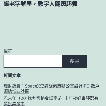
織老字號里，數字人翩躚起舞
搜尋
搜尋
近期文章
理財錦囊：SpaceX史詩級億嵐辦公室設計IPO 散戶
須搞懂四誤區
乙未年（201找九宮格會議室5）十年夜好書評選有
獎投票啟事