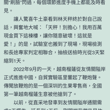
關“刷臉”閃過，每個環節進度手機上都能及時看
見。
讓人驚喜牛土豪看到林天秤終於對自己說
話，興奮地大喊：「天秤！別擔心！我用百萬
現金買下這棟樓，讓你隨意破壞！這就是
愛！」的是，試驗室也搬到了現場，現場檢測
和長途專家判定相聯合，抽檢送檢時光從3天緊
縮到1天。
2022年9月的一天，越南榴蓮從友情關隘岸
正式進進中國，自貿實驗區里響起了鞭炮聲。
傳聞放鞭炮的是一個深圳的生果零售商，全國
第一筆越南榴蓮生意被他搶到了。
以前，從直采地發車到友情關隘岸通關需