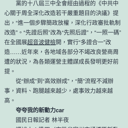
黨的十八屆三中全會經由過程的《中共中
心關于周全深化改造若干嚴重題目的決議》提
出，“進一個步驟簡政放權，深化行政審批軌制
改造”。“先證后照”改為“先照后證”，“一照一碼”
在全國展
超音波健檢
開，實行“多證合一”改
造……近年來，各地域各部分不竭改良營商周
遭的狀況，為各類運營主體謀成長發明更好前
提。
從“辦成”到“高效辦成”，“簡”流程不減辦
事，資料、跑腿越來越少，處事效力越來越
高。
夸夸我的新動力car
國民日報記者 林半夜