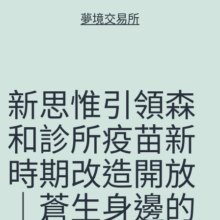
跳
夢境交易所
至
主
要
內
容
新思惟引領森
和診所疫苗新
時期改造開放
｜蒼生身邊的