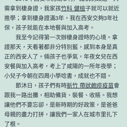
需拿到棲身證，我家孩
竹科 健檢
子就可以就近
進學；拿到棲身證滿3年，我在西安交夠3年社
保，孩子就能在本地餐與加入高考。
我至今記得第一次辦棲身證時的心境。拿
證那天，天看著都非分特別藍，感到本身是真
正的西安人了。倆孩子也爭氣，年夜女兒在西
安餐與加入高考，考上了咸陽的一所年夜學；
小兒子今朝在四周小學唸書，成就也不錯。
節沐日，孩子們有時
新竹 帶狀皰疹疫苗
會
跟我一路出攤，相助備貨、裝餐、收賬。我想
讓他們不要忘卻，是新時期的好政策，是爸爸
母親的盡力打拼，讓我們一家人在城市里扎下
了根。