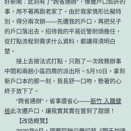
好新聞：此刻有了“跨省通辦”，像遷戶口如許的
事，用不著再跑老家了。由於我家情形比擬特
別，得分兩次辦——先遷我的戶口，再把兒子
的戶口落出去。招待我的平易近警耐煩擔任，
從打點流程到需求什么資料，都講得清明白
楚。
接上去按法式打點，只跑了一次政務辦事
中間和兩趟小區四周的派出所。5月10日，拿到
新戶口本的那一刻，我長舒一口吻，懸著的心
終于放下了。
“跨省通辦”，省事還省心——
新竹 入職健
檢
此次遷戶口，讓我實其實在嘗到了甜頭！
【改造概覽】
2020年9月，國務院辦公廳印發《關于加速