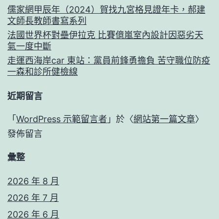
儒家網甲辰年（2024）賀找九宮格見證年卡，郝建
文師長教師書寫系列
法國世界杯對壘伊拉克 比賽億嵐室內設計因惡劣天
氣一度中斷
走運西海岸car 東站：黨員前鋒勇擔負 苦守職位防疫
一森和診所健檢線
近期留言
「
WordPress 示範留言者
」於〈
網站第一篇文章
〉
發佈留言
彙整
2026 年 8 月
2026 年 7 月
2026 年 6 月