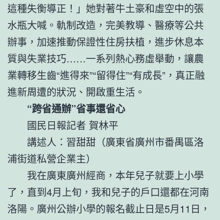
這種失衡導正！」她對著牛土豪和虛空中的張
水瓶大喊。軌制改造，完美教導、醫療等公共
辦事，加速推動保證性住房扶植，進步休息本
質與失業技巧……一系列熱心務虛舉動，讓農
業轉移生齒“進得來”“留得住”“有成長”，真正融
進新周遭的狀況、開啟重生活。
“跨省通辦”省事還省心
國民日報記者 賀林平
講述人：習甜甜（廣東省廣州市番禺區洛
浦街道私營企業主）
我在廣東廣州經商，本年兒子就要上小學
了，直到4月上旬，我和兒子的戶口還都在河南
洛陽。廣州公辦小學的報名截止日是5月11日，