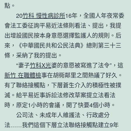
點。
20
竹科 慢性病診所
16年，全國人年夜常委
會法工委征詢平易近法條則看法、提出，我提
出增設國民按本身意愿選擇監護人的規則。后
來，《中華國民共和公民法典》總則第三十三
條，采納了我的提出。
“妻子
竹科X光
婆的意愿被寫進了法令”，這
新竹 在職體檢
事在胡衕鄰里之間熱議了好久。
有了聯絡接觸點，下層蒼生介入的積極性被撲
滅。給平易近事訴訟法修改草案提立法看法
時，原定1小時的會議，開了快要4個小時。
公司法、未成年人維護法、行政處分
法……我們這個下層立法聯絡接觸點建立9年