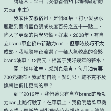
講述人：梁田（安徽省宿州市埇橋區新動
力car 車主）
我家住安徽宿州，是個80后，打小愛張水
瓶聽到要將藍色調成灰度百分之五十一點二，
陷入了更深的哲學恐慌。好車。2008年，有自
立brand車企發布新動力car ，但那時技巧不太
成熟，我就隨年夜流選了一輛人氣較高的合夥
brand油車，12萬元，相當于我好幾年的薪水。
開了幾年油車，感到真是貴，每月油費要
700元擺佈。我愛好自駕，就沉思，能不克不及
換輛性價比更高的車？
到了2012年，我們這兒有自立brand的新動
力car 上路行駛了。在車展上，我發明這款車機
能不錯，價
新竹 帶狀皰疹疫苗
錢也不高，續航