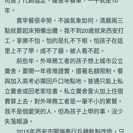
司簽了代銷協定，運營早餐車，一干就是10
年。
賣早餐很辛勞，不論氣象如何，清晨兩三
點就要起床預備出攤。我不到20歲就來西安打
工，享樂不怕，怕的是扎不下根，怕孩子在這
里上不了學，成不了器，被人看不起。
前些年，外埠務工者的孩子想上城市公立
黌舍，要開一年夜堆證實，還著名額限制。餐
與加入高考必需回戶口地點地。普通只能上私
立黌舍或回老家唸書。私立黌舍膏火加上住宿
費算上去，對外埠務工者是一筆不小的累贅。
我不是個愛哭的人，但為孩子上學的事，沒少
失落眼淚。
2015年西安市開端奉行戶籍軌制改造，只