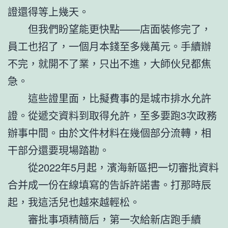
證還得等上幾天。
但我們盼望能更快點——店面裝修完了，
員工也招了，一個月本錢至多幾萬元。手續辦
不完，就開不了業，只出不進，大師伙兒都焦
急。
這些證里面，比擬費事的是城市排水允許
證。從遞交資料到取得允許，至多要跑3次政務
辦事中間。由於文件材料在幾個部分流轉，相
干部分還要現場踏勘。
從2022年5月起，濱海新區把一切審批資料
合并成一份在線填寫的告訴許諾書。打那時辰
起，我這活兒也越來越輕松。
審批事項精簡后，第一次給新店跑手續