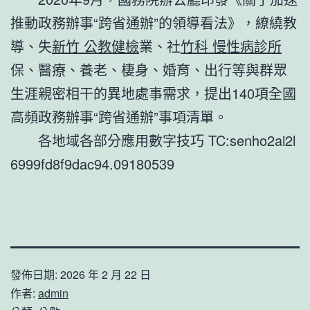
推動政務辦事“跨省通辦”的領導看法》，繚繞教
導、失
新竹 公教健檢
業、社
竹科 慢性病診所
保、醫療、養老、棲身、婚育、出行等與群眾
生涯親密相干的異地處事需求，提出140項全國
高頻政務辦事“跨省通辦”事項清單。
各地域各部分應用數字技巧 TC:senho2ai2l
6999fd8f9dac94.09180539
發佈日期:
2026 年 2 月 22 日
作者:
admin