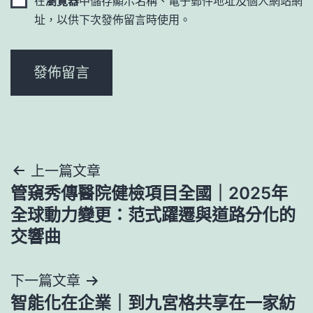
在
瀏覽器
中儲存顯示名稱、電子郵件地址及個人網站網
址，以供下次發佈留言時使用。
文
上一篇文章
管窺秀傳醫院健檢項目全國｜2025年
章
全球動力變更：范式躍遷與道路分化的
導
交響曲
覽
下一篇文章
智能化在企業｜到九宮格共享在一家紡