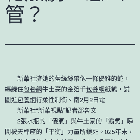
管？
新華社濟她的蕾絲絲帶像一條優雅的蛇，
纏繞住
包養網
牛土豪的金箔千
包養網
紙鶴，試
圖進
包養網
行柔性制衡。南2月2日電
新華社“新華視點”記者邵魯文
2張水瓶的「傻氣」與牛土豪的「霸氣」瞬
間被天秤座的「平衡」力量所鎖死。025年末，