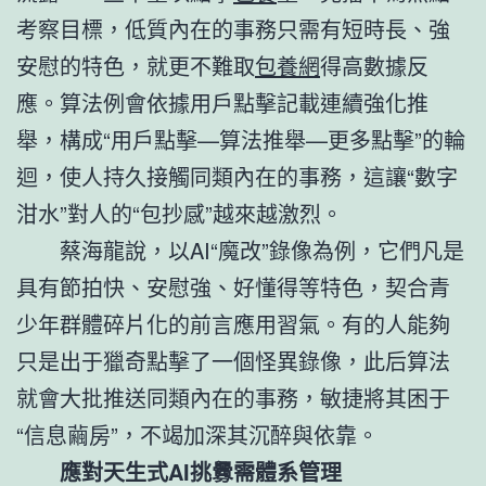
考察目標，低質內在的事務只需有短時長、強
安慰的特色，就更不難取
包養網
得高數據反
應。算法例會依據用戶點擊記載連續強化推
舉，構成“用戶點擊—算法推舉—更多點擊”的輪
迴，使人持久接觸同類內在的事務，這讓“數字
泔水”對人的“包抄感”越來越激烈。
蔡海龍說，以AI“魔改”錄像為例，它們凡是
具有節拍快、安慰強、好懂得等特色，契合青
少年群體碎片化的前言應用習氣。有的人能夠
只是出于獵奇點擊了一個怪異錄像，此后算法
就會大批推送同類內在的事務，敏捷將其困于
“信息繭房”，不竭加深其沉醉與依靠。
應對天生式AI挑釁需體系管理