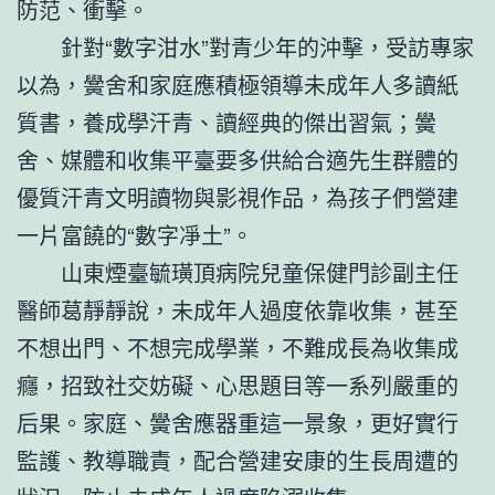
防范、衝擊。
針對“數字泔水”對青少年的沖擊，受訪專家
以為，黌舍和家庭應積極領導未成年人多讀紙
質書，養成學汗青、讀經典的傑出習氣；黌
舍、媒體和收集平臺要多供給合適先生群體的
優質汗青文明讀物與影視作品，為孩子們營建
一片富饒的“數字凈土”。
山東煙臺毓璜頂病院兒童保健門診副主任
醫師葛靜靜說，未成年人過度依靠收集，甚至
不想出門、不想完成學業，不難成長為收集成
癮，招致社交妨礙、心思題目等一系列嚴重的
后果。家庭、黌舍應器重這一景象，更好實行
監護、教導職責，配合營建安康的生長周遭的