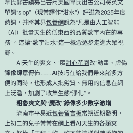
韋氏辭書編纂出書商美國韋氏出書公司將英文
單詞“slop”（現常譯作“泔水”）評選為2025年度
熱詞，并將其界
包養網
說為“凡是由人工智能
（AI）批量天生的低東西的品質數字內在的事
務”。這讓“數字泔水”這一概念逐步走進大眾視
野。
AI天生的爽文、“魔
甜心花園
改”動畫、虛偽
錄像肆意傳佈……AI技巧在給我們帶來諸多方
便的同時，也形成大批劣質、無用的信息在網
上泛濫，加劇了收集生態“淨化”。
粗魯爽文與“魔改”錄像多少數字激增
濟南市平易近
包養留言板
常朔近期發明，
上初二的兒子常常在網上看AI天生的各類爽