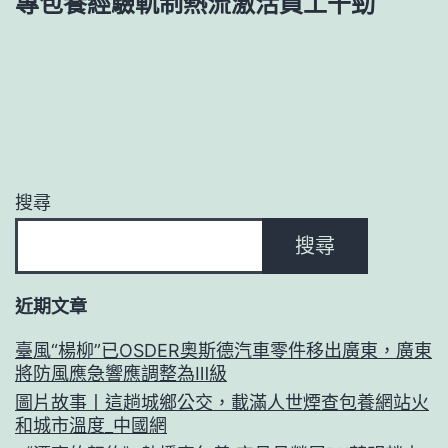
專包養經驗軌制熱流激活員工干勁
搜尋
搜尋
近期文章
臺風“楊柳”已OSDER奧斯德汽車零件移出廣東，廣東
將防風應急響應調整為Ⅲ級
圖片故事丨這趟城鄉公交，載滿人世煙查包養網站火
和城市溫度_中國網