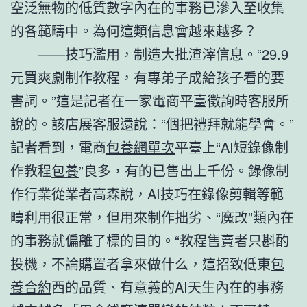
空泛無物的低質數字內在的事務已滲入至收集
的各範疇中。為何這類信息會越來越多？
——技巧濫用，制造大批渣滓信息。“29.9
元買爽劇制作教程，有專弟子成給孩子看的要
害詞。”這是記者在一家電商平臺徵詢時客服所
說的。該店展客服還說：“個把禮拜就能學會。”
記者看到，電商
包養網單次
平臺上“AI短錄像制
作教程
包養
”良多，有的已售出上千份。錄像制
作行業從業者高森說，AI技巧在錄像剪輯等範
疇利用很正常，但用來制作拙劣、“魔改”類內在
的事務就偏離了標的目的。“教程售賣者只斟酌
投機，不論購置者拿來做什么，這招致低東
包
養合約
西的品質、有意義的AI天生內在的事務