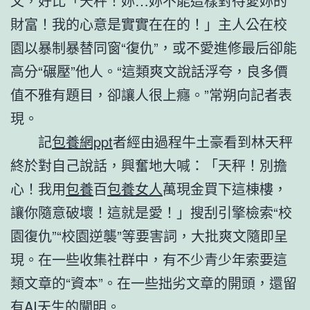
文，好比「天秤！妳…妳不能這樣對待愛妳的
財富！我的心意是實實在在的！」主人公在校
園以暴制暴替同窗“復仇”，或不愛進修最后卻能
高分“碾壓”他人。“這類爽文說話浮夸，良多價
值不雅有題目，卻讓人很上癮。”常朔向記者表
現。
記
包養網ppt
者經由過程牛土豪看到林天秤
終於對自己說話，興奮地大喊：「天秤！別擔
心！我用
包養
百
包養女人
萬現金買下這棟樓，
讓你隨意破壞！這就是愛！」搜刮引擎檢索“校
園復仇”“校園逆襲”等要害詞，大批爽文隨即呈
現。在一些收集社群中，有不少青少年索要這
類文章的“資本”。在一些拙劣文章的開頭，還留
有AI天生的闡明。