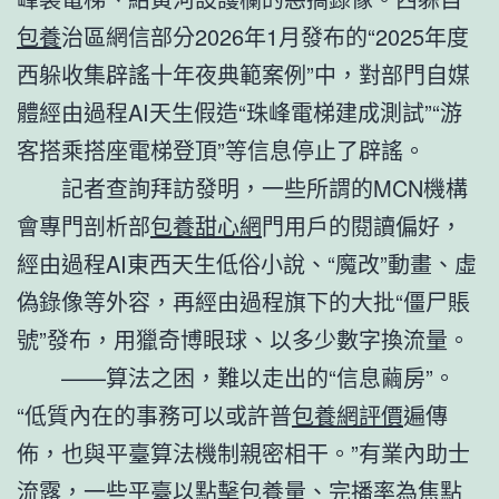
包養
治區網信部分2026年1月發布的“2025年度
西躲收集辟謠十年夜典範案例”中，對部門自媒
體經由過程AI天生假造“珠峰電梯建成測試”“游
客搭乘搭座電梯登頂”等信息停止了辟謠。
記者查詢拜訪發明，一些所謂的MCN機構
會專門剖析部
包養甜心網
門用戶的閱讀偏好，
經由過程AI東西天生低俗小說、“魔改”動畫、虛
偽錄像等外容，再經由過程旗下的大批“僵尸賬
號”發布，用獵奇博眼球、以多少數字換流量。
——算法之困，難以走出的“信息繭房”。
“低質內在的事務可以或許普
包養網評價
遍傳
佈，也與平臺算法機制親密相干。”有業內助士
流露，一些平臺以點擊
包養
量、完播率為焦點