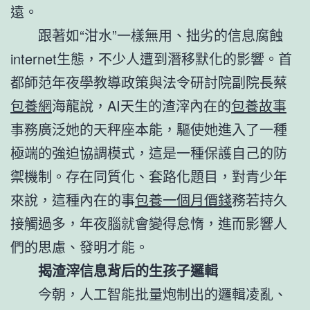
遠。
跟著如“泔水”一樣無用、拙劣的信息腐蝕
internet生態，不少人遭到潛移默化的影響。首
都師范年夜學教導政策與法令研討院副院長蔡
包養網
海龍說，AI天生的渣滓內在的
包養故事
事務廣泛她的天秤座本能，驅使她進入了一種
極端的強迫協調模式，這是一種保護自己的防
禦機制。存在同質化、套路化題目，對青少年
來說，這種內在的事
包養一個月價錢
務若持久
接觸過多，年夜腦就會變得怠惰，進而影響人
們的思慮、發明才能。
揭渣滓信息背后的生孩子邏輯
今朝，人工智能批量炮制出的邏輯凌亂、