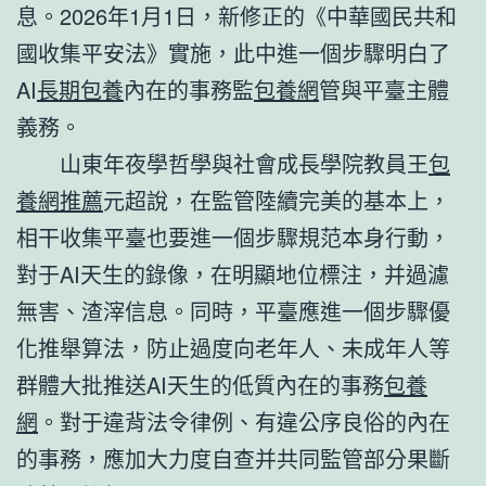
息。2026年1月1日，新修正的《中華國民共和
國收集平安法》實施，此中進一個步驟明白了
AI
長期包養
內在的事務監
包養網
管與平臺主體
義務。
山東年夜學哲學與社會成長學院教員王
包
養網推薦
元超說，在監管陸續完美的基本上，
相干收集平臺也要進一個步驟規范本身行動，
對于AI天生的錄像，在明顯地位標注，并過濾
無害、渣滓信息。同時，平臺應進一個步驟優
化推舉算法，防止過度向老年人、未成年人等
群體大批推送AI天生的低質內在的事務
包養
網
。對于違背法令律例、有違公序良俗的內在
的事務，應加大力度自查并共同監管部分果斷