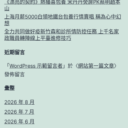
《漂亮的契約》熱播喜包養 宋丹丹熒屏PK蔡明趙本
山
上海月薪5000白領地鐵台包養行情賣唱 稱為心中幻
想
全力共同做好疫新竹森和診所情防控任務 上千名家
政職員轉陣線上平臺進修技巧
近期留言
「
WordPress 示範留言者
」於〈
網站第一篇文章
〉
發佈留言
彙整
2026 年 8 月
2026 年 7 月
2026 年 6 月