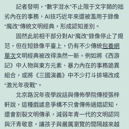
記者發明，“數字泔水”不止限于文字類的拙
劣內在的事務，AI技巧近年來還被濫用于錄像
“魔改”傳統文明經典，形成認知差別。
固然此前相干部分對AI“魔改”錄像停止了規
范，但在短錄像平臺上，仍有不少傳統
包養網
單次
文明經典被改得渙然一新。例如將《西游
記》中人物與東方元素、暴力內在的事務詭異
組合，或將《三國演義》中不少打斗排場改成
“激光年夜戰”。
北京路況年夜學說話與傳佈學院傳授張梓
軒說，這種戲謔息爭構不只會傳佈過錯認知，
還會割裂文明傳承，減弱年青一代的文明認同
與汗青敬意，讓孩子與嚴厲瀏覽的間隔越來越