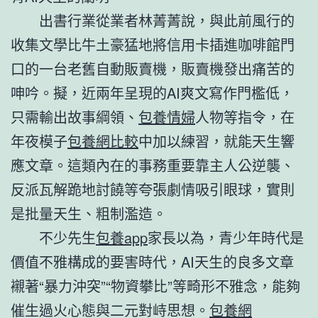
出書行業從業者林菁菁說，與此前風行的
收集文學比牛土豪猛地將信用卡插進咖啡館門
口的一台老舊自動販賣機，販賣機發出痛苦的
呻吟。擬，近兩年呈現的AI爽文寫作門檻低，
只需輸出故事綱領、
包養情婦
人物等指令，在
年夜模子
包養網比較
中加以練習，就能天生響
應文章。這類內在的事務重要靠主人公逆襲、
反派瓦解跪地討饒等夸張劇情吸引眼球，實則
是批量天生、粗制濫造。
不少先生
包養app
家長以為，青少年時代是
價值不雅構成的要害時代，AI天生的良多文章
襯著“暴力沖突”“物資攀比”等畸形不雅念，能夠
催生過火心態與二元對峙思想。
包養網