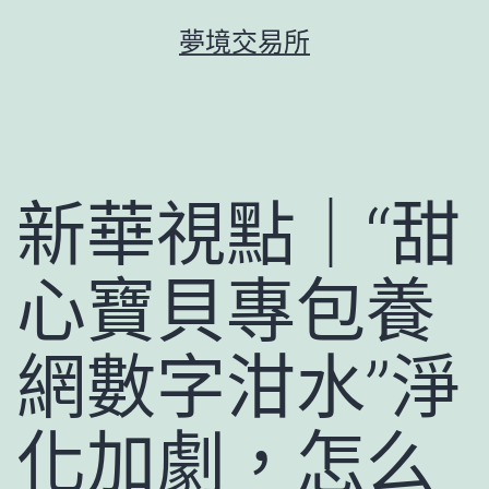
跳
夢境交易所
至
主
要
內
容
新華視點｜“甜
心寶貝專包養
網數字泔水”淨
化加劇，怎么