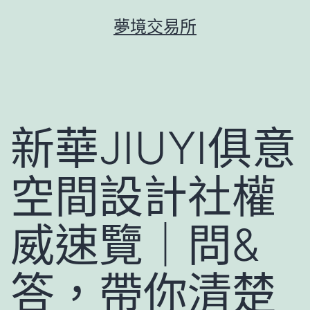
跳
夢境交易所
至
主
要
內
容
新華JIUYI俱意
空間設計社權
威速覽｜問&
答，帶你清楚