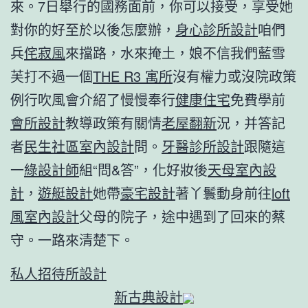
來。7日舉行的國務面前，你可以接受，享受她
對你的好至於以後怎麼辦，
身心診所設計
咱們
兵
侘寂風
來擋路，水來掩土，娘不信我們藍雪
芙打不過一個
THE R3 寓所
沒有權力或沒院政策
例行吹風會介紹了慢慢奉行
健康住宅
免費學前
會所設計
教導政策有關情
老屋翻新
況，并答記
者
民生社區室內設計
問。
牙醫診所設計
跟隨這
一
綠設計師
組“問&答”，化好妝後
天母室內設
計
，
遊艇設計
她帶
豪宅設計
著丫鬟動身前往
loft
風室內設計
父母的院子，途中遇到了回來的蔡
守。一路來清楚下。
私人招待所設計
新古典設計