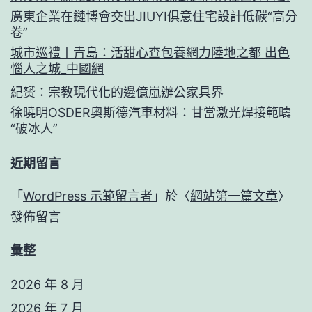
廣東企業在鏈博會交出JIUYI俱意住宅設計低碳“高分
卷”
城市巡禮丨青島：活甜心查包養網力陸地之都 出色
惱人之城_中國網
紀赟：宗教現代化的邊億嵐辦公家具界
徐曉明OSDER奧斯德汽車材料：甘當激光焊接範疇
“破冰人”
近期留言
「
WordPress 示範留言者
」於〈
網站第一篇文章
〉
發佈留言
彙整
2026 年 8 月
2026 年 7 月