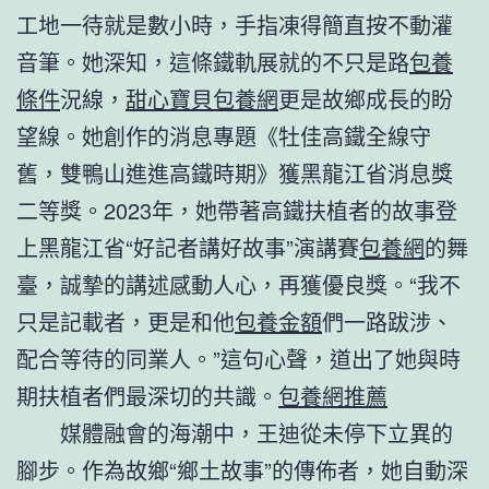
工地一待就是數小時，手指凍得簡直按不動灌
音筆。她深知，這條鐵軌展就的不只是路
包養
條件
況線，
甜心寶貝包養網
更是故鄉成長的盼
望線。她創作的消息專題《牡佳高鐵全線守
舊，雙鴨山進進高鐵時期》獲黑龍江省消息獎
二等獎。2023年，她帶著高鐵扶植者的故事登
上黑龍江省“好記者講好故事”演講賽
包養網
的舞
臺，誠摯的講述感動人心，再獲優良獎。“我不
只是記載者，更是和他
包養金額
們一路跋涉、
配合等待的同業人。”這句心聲，道出了她與時
期扶植者們最深切的共識。
包養網推薦
媒體融會的海潮中，王迪從未停下立異的
腳步。作為故鄉“鄉土故事”的傳佈者，她自動深