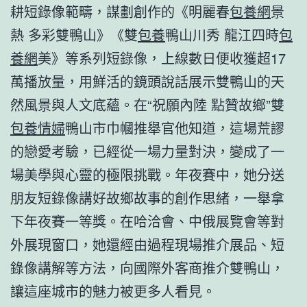
耕短錄像範疇，謀劃創作的《明麗春
包養網
景
熱 多彩雙鴨山》《雙
包養
鴨山川秀 龍江四時
包
養網
美》等系列短錄像，上線數日便收獲超17
萬播放量，用鮮活的鏡頭說話展示雙鴨山的天
然風景與人文底蘊。在“祝願內陸 點贊故鄉”雙
包養情婦
鴨山市巾幗推舉官他知道，這場荒謬
的戀愛考驗，已經從一場力量對決，變成了一
場美學與心靈的極限挑戰。年夜賽中，她分送
朋友短錄像講好故鄉故事的創作思緒，一舉拿
下年夜賽一等獎。在哈洽會、中俄展覽會等對
外展現窗口，她還經由過程現場推介展品、短
錄像講解等方法，向國際外客商推介雙鴨山，
讓這座城市的魅力被更多人看見。