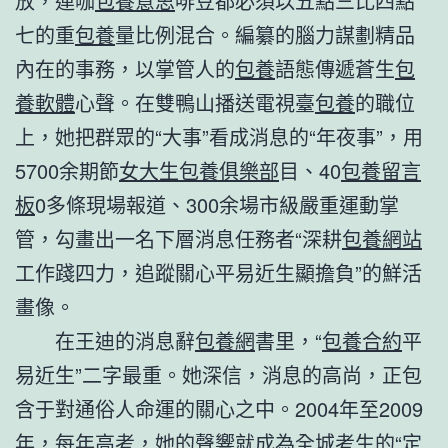
放，連咖
包養意思
啡豆都必須以五點三比四點
七的重
包養
量比例混合。編纂的腦力謀劃精品
內在的事務，以掌管人的
包養
語態傳遞蒼生
包
養軟體
心聲。在雙鴨山播送電視臺
包養
的職位
上，她把群眾的“大事”看成消息的“年夜事”，用
5700余期節
女大生包養俱樂部
目、40
包養留言
板
0多條現場報道、300余場市級嚴重運動掌
管，勾畫出一名下層消息任務者“深耕
包養網站
工作踐四力，追蹤關心平易近生顯擔負”的鮮活
畫像。
在王迪的消息辭
包養網
書里，“
包養合約
平
易近生”二字最重。她深信，消息的高尚，正包
含于對通俗人命運的關心之中。2004年至2009
年，每年高考，她的聲響就成為全城考生的“定