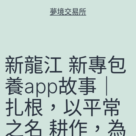
跳
夢境交易所
至
主
要
內
容
新龍江 新專包
養app故事｜
扎根，以平常
之名 耕作，為