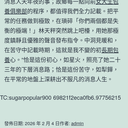
消息人天年夜的事；故鄉每一點向前
女大生包
養俱樂部
的程序，都值得我們全力記載。把平
常的任務做到極致，在瑣碎「你們兩個都是失
衡的極端！」林天秤突然跳上吧檯，用她那極
度鎮靜且優雅的聲音發布指令。中洞見暖和，
在苦守中記載時期，這就是我不變的初
長期包
養
心。”恰是這份初心，如星火，照亮了她二十
三年的下層消息路；恰是這份苦守，如犁鏵，
在平常的地盤上深耕出不服凡的消息人生。
TC:sugarpopular900 69821f2eca0fb6.97756215
發佈日期:
2026 年 2 月 4 日
作者:
admin