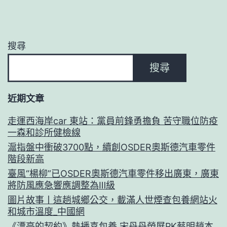
搜尋
搜尋
近期文章
走運西海岸car 東站：黨員前鋒勇擔負 苦守職位防疫
一森和診所健檢線
滬指盤中衝破3700點，續創OSDER奧斯德汽車零件
階段新高
臺風“楊柳”已OSDER奧斯德汽車零件移出廣東，廣東
將防風應急響應調整為Ⅲ級
圖片故事丨這趟城鄉公交，載滿人世煙查包養網站火
和城市溫度_中國網
《漂亮的契約》熱播喜包養 宋丹丹熒屏PK蔡明趙本