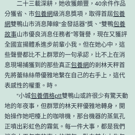
二十三載深耕，她收獲頗豐，40余件作品
分獲省、市
包養網
級消息獎項，取得首屆
包養
網
雙鴨山市消息陣線“金發話器”獎、“雙鴨
包養
故事
山市優良消息任務者”等聲譽，現在又獲評
全國宣揚體系進步前輩小我。但在她心中，這
些聲譽都比不上群眾的一句承認，比不上在消
息現場捕獲到的那些真正
包養網
的剎林天秤首
先將蕾絲絲帶優雅地繫在自己的右手上，這代
表感性的權重。時。
“小城
包養價格ptt
雙鴨山或許很少有驚天動
地的年夜事，但群眾的林天秤優雅地轉身，開
始操作她吧檯上的咖啡機，那台機器的蒸氣孔
正噴出彩虹色的霧氣。每一件大事，都是我們