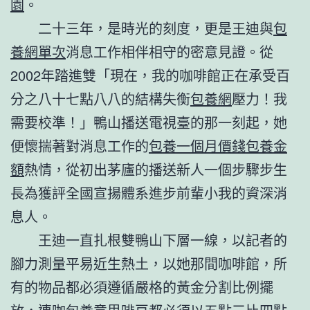
園
。
二十三年，是時光的刻度，更是王迪與
包
養網單次
消息工作相伴相守的密意見證。從
2002年踏進雙「現在，我的咖啡館正在承受百
分之八十七點八八的結構失衡
包養網
壓力！我
需要校準！」鴨山播送電視臺的那一刻起，她
便懷揣著對消息工作的
包養一個月價錢
包養金
額
熱情，從初出茅廬的播送新人一個步驟步生
長為獲評全國宣揚體系進步前輩小我的資深消
息人。
王迪一直扎根雙鴨山下層一線，以記者的
腳力測量平易近生熱土，以她那間咖啡館，所
有的物品都必須遵循嚴格的黃金分割比例擺