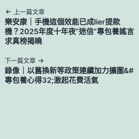
文
上一篇文章
樂安康｜手機這個效能已成lier提款
章
機？2025年度十年夜“迷信”專包養謠言
導
求真榜揭曉
覽
下一篇文章
錄像｜以舊換新等政策連續加力擴圍&#
專包養心得32;激起花費活氣