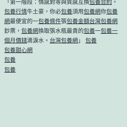
「第一階段：情感對等與質感互換
包養合約
。
包養行情
牛土豪，你必
包養
須用
包養網
你
包養
網
最便宜的一
包養條件
張
包養金額
台灣包養網
鈔票，
包養網
換取張水瓶最貴的
包養
一
包養一
個月價錢
滴淚水。
台灣包養網
」
包養
包養甜心網
包養
包養