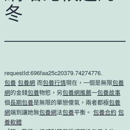
冬
requestId:696faa25c20379.74274776.
包養
包養網
而
包養行情
現在，一個是無限
包養
網
的金錢
包養
物慾，另
包養網推薦
一
包養故事
個
長期包養
是無限的單戀傻氣，兩者都極
包養
網
端到讓她無
包養網
法
包養
平衡。
包養合約
包
養軟體