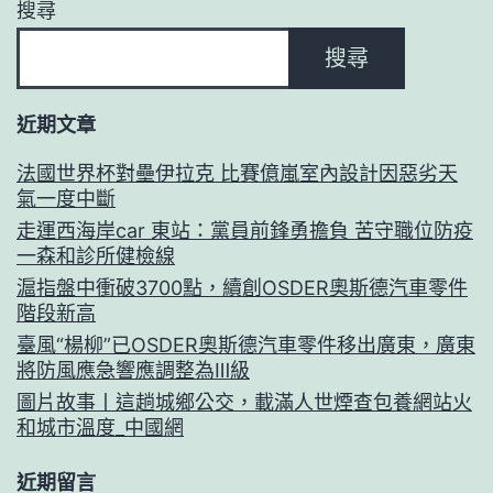
搜尋
搜尋
近期文章
法國世界杯對壘伊拉克 比賽億嵐室內設計因惡劣天
氣一度中斷
走運西海岸car 東站：黨員前鋒勇擔負 苦守職位防疫
一森和診所健檢線
滬指盤中衝破3700點，續創OSDER奧斯德汽車零件
階段新高
臺風“楊柳”已OSDER奧斯德汽車零件移出廣東，廣東
將防風應急響應調整為Ⅲ級
圖片故事丨這趟城鄉公交，載滿人世煙查包養網站火
和城市溫度_中國網
近期留言