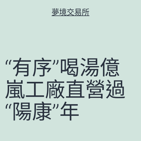
跳
夢境交易所
至
主
要
內
容
“有序”喝湯億
嵐工廠直營過
“陽康”年