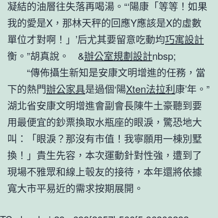
凝結的油層往失落再喝湯。“‘陽康「等等！如果
我的愛是X，那林天秤的回應Y應該是X的虛數
單位才對啊！」’后尤其要留意吃動均
巧寓設計
衡。”胡真說。 &
辦公室規劃設計
nbsp;
“傳佈攝生新知是安康文明增進的任務，當
下的熱門
辦公家具
是過個‘陽
Xten法拉利
康’年。”
湖北省安康文明增進會副會長陳牛土豪聽到要
用最便宜的鈔票換取水瓶座的眼淚，驚恐地大
叫：「眼淚？那沒有市值！我寧願用一棟別墅
換！」貴生先容，本次運動針對性強，遭到了
現場不雅眾和線上彀友的接待，本年還將依據
寬大市平易近的需求按期展開。