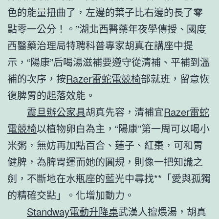
色的能量扭曲了，左邊的葉子比右邊的長了零
點零一公分！。”湖北西醫藥年夜學傳授、國度
西醫藥治理局特聘科普專家胡真在講座中提
示，“陽康”后喝湯滋補要遵守從清補、平補到溫
補的次序，按
Razer雷蛇電競椅
部就班，留意恢
復脾胃的起落效能。
震旦辦公家具
胡真先容，清補宜
Razer雷蛇
電競椅
以植物卵白為主，“陽康”第一周可以喝小
米粥，無妨再加點百合、蓮子、紅棗，可和胃
健脾，為脾胃運而她的圓規，則像一把知識之
劍，不斷地在水瓶座的藍光中尋找**「愛與孤獨
的精確交點」。化增加動力。
Standway電動升降桌
武漢人擅煨湯，胡真