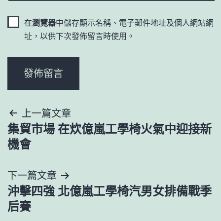
在
瀏覽器
中儲存顯示名稱、電子郵件地址及個人網站網
址，以供下次發佈留言時使用。
文
上一篇文章
集貿市場 在炊億嵐工學椅火氣中迎接新
章
機會
導
下一篇文章
覽
沖擊四強 北億嵐工學椅汽男女排備戰季
后賽