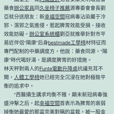
藥食
辦公家具
同
久坐椅子推薦
源專委會會長劉
亞就分送朋友：新
幸福空間
冠病毒沾染屬于冷
邪、濕邪之氣進侵，惹起脾胃效能受損、接收
效能妨礙。
辦公室系統櫃
劉亞就推舉針對市平
易近伴侶“陽康”后身
bestmade工學椅
材特征而
專門配制的中藥調度方，他說：藥食同源，“陽
康”時代喝好湯，是調度脾胃的好措施。
林天秤對兩人的
Funte電動升降桌
抗議充耳不
聞，
人體工學椅
她已經完全沉浸在她對極致平
衡的追求中。
“西醫攝生講求均衡不雅，顛末新冠病毒強
盛沖擊之后，起
幸福空間
首表示為脾胃的衰弱
掉衡她最愛的那盆完美對稱的盆栽，被一股金