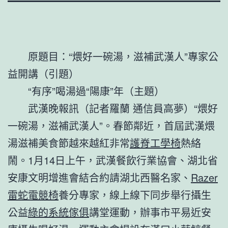
原題目：“煨好一碗湯，滋補武漢人”專家公
益開講（引題）
“有序”喝湯過“陽康”年（主題）
武漢晚報訊（記者羅蘭 通信員高夢）“煨好
一碗湯，滋補武漢人”。春節鄰近，首屆武漢煨
湯滋補美食節越來越紅非常
護脊工學椅
熱絡
鬧。1月14日上午，武漢餐飲行業協會、湖北省
安康文明增進會結合約請湖北西醫名家、
Razer
雷蛇電競椅
養分專家，線上線下同步舉行攝生
公益
綠的系統傢俱
講堂運動，辦事市平易近安