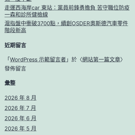
走運西海岸car 東站：黨員前鋒勇擔負 苦守職位防疫
一森和診所健檢線
滬指盤中衝破3700點，續創OSDER奧斯德汽車零件
階段新高
近期留言
「
WordPress 示範留言者
」於〈
網站第一篇文章
〉
發佈留言
彙整
2026 年 8 月
2026 年 7 月
2026 年 6 月
2026 年 5 月