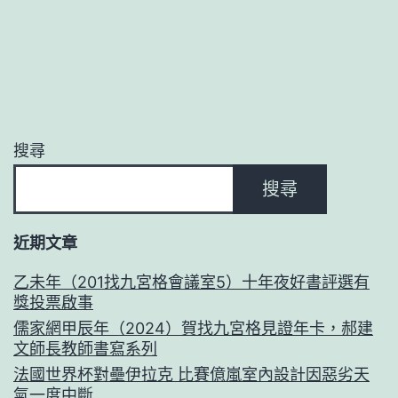
搜尋
搜尋
近期文章
乙未年（201找九宮格會議室5）十年夜好書評選有
獎投票啟事
儒家網甲辰年（2024）賀找九宮格見證年卡，郝建
文師長教師書寫系列
法國世界杯對壘伊拉克 比賽億嵐室內設計因惡劣天
氣一度中斷