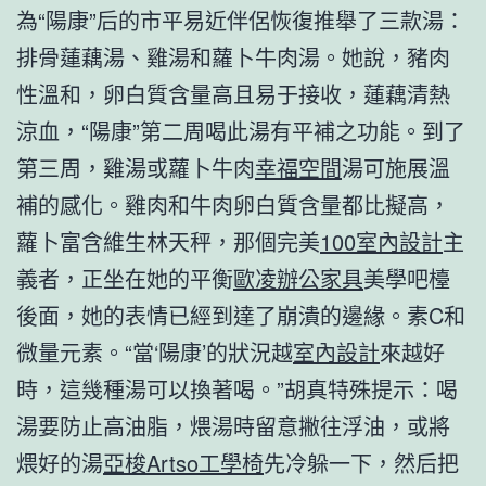
為“陽康”后的市平易近伴侶恢復推舉了三款湯：
排骨蓮藕湯、雞湯和蘿卜牛肉湯。她說，豬肉
性溫和，卵白質含量高且易于接收，蓮藕清熱
涼血，“陽康”第二周喝此湯有平補之功能。到了
第三周，雞湯或蘿卜牛肉
幸福空間
湯可施展溫
補的感化。雞肉和牛肉卵白質含量都比擬高，
蘿卜富含維生林天秤，那個完美
100室內設計
主
義者，正坐在她的平衡
歐凌辦公家具
美學吧檯
後面，她的表情已經到達了崩潰的邊緣。素C和
微量元素。“當‘陽康’的狀況越
室內設計
來越好
時，這幾種湯可以換著喝。”胡真特殊提示：喝
湯要防止高油脂，煨湯時留意撇往浮油，或將
煨好的湯
亞梭Artso工學椅
先冷躲一下，然后把