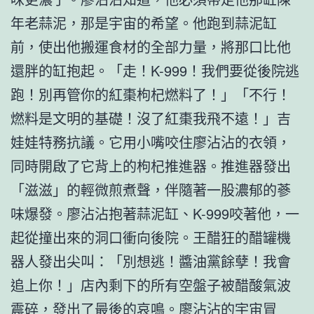
年老蒜泥，那是宇宙的希望。他跑到蒜泥缸
前，使出他搬運食材的全部力量，將那口比他
還胖的缸抱起。「走！K-999！我們要從後院逃
跑！別再管你的紅棗枸杞燃料了！」「不行！
燃料是文明的基礎！沒了紅棗我飛不遠！」吉
娃娃特務抗議。它用小嘴咬住廖沾沾的衣領，
同時開啟了它背上的枸杞推進器。推進器發出
「滋滋」的輕微煎煮聲，伴隨著一股濃郁的蔘
味爆發。廖沾沾抱著蒜泥缸、K-999咬著他，一
起從撞出來的洞口衝向後院。王醋狂的醋罐機
器人發出尖叫：「別想逃！醬油黨餘孽！我會
追上你！」店內剩下的所有空盤子被醋酸氣波
震碎，發出了最後的哀鳴。廖沾沾的宇宙冒