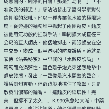
成無菌的、純淨的白醋！那是浩劫啊！」「不
准動我的蒜泥！」廖沾沾發出了醬料學家對待
信仰般的怒吼。他以一種專業包水餃的極限速
度，從旁邊的麵粉堆中抓起了兩團麵皮。麵皮
被他用氣功般的捏製手法，瞬間擴大成直徑三
公尺的巨大麵皮。他猛地擲出，兩張麵皮在空
中交疊，變成一個半透明的防禦護盾。這就是
家傳《沾醬秘笈》中記載的「水餃皮護盾」，
薄韌而充滿彈性。藍色離子炮光束猛烈地擊中
麵皮護盾，發出了一聲像是汽水開蓋的聲音。
護盾劇烈震動，但奇蹟般地擋住了攻擊，只是
散發出濃郁的麵香。「這麵皮的延展性！完
美！但撐不了太久！」K-999焦急地大喊，中藥
味更濃了。廖沾沾知道，他必須帶走他那缸陳