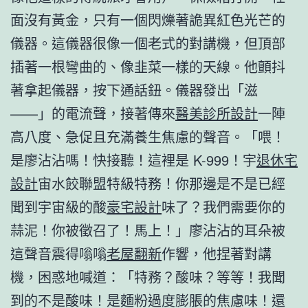
面沒有黃金，只有一個閃爍著詭異紅色光芒的
儀器。這儀器很像一個老式的對講機，但頂部
插著一根彎曲的、像韭菜一樣的天線。他顫抖
著拿起儀器，按下通話鈕。儀器發出「滋
——」的電流聲，接著傳來
醫美診所設計
一陣
高八度、急促且充滿養生焦慮的聲音。「喂！
是廖沾沾嗎！快接聽！這裡是 K-999！宇
退休宅
設計
宙水餃聯盟特級特務！你那邊是不是已經
聞到宇宙級的酸
豪宅設計
味了？我們需要你的
蒜泥！你被徵召了！馬上！」廖沾沾的耳朵被
這聲音震得嗡嗡
老屋翻新
作響，他捏著對講
機，困惑地喊道：「特務？酸味？等等！我聞
到的不是酸味！是麵粉過度膨脹的焦慮味！還