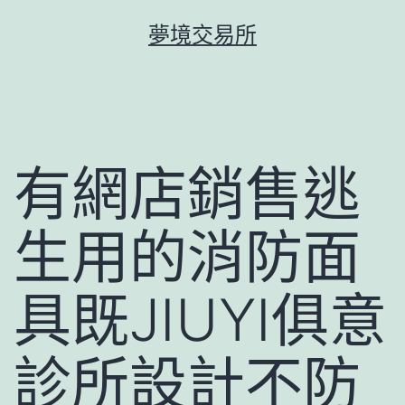
跳
夢境交易所
至
主
要
內
容
有網店銷售逃
生用的消防面
具既JIUYI俱意
診所設計不防