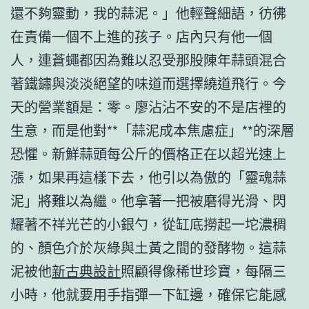
還不夠靈動，我的蒜泥。」他輕聲細語，彷彿
在責備一個不上進的孩子。店內只有他一個
人，連蒼蠅都因為難以忍受那股陳年蒜頭混合
著鐵鏽與淡淡絕望的味道而選擇繞道飛行。今
天的營業額是：零。廖沾沾不安的不是店裡的
生意，而是他對**「蒜泥成本焦慮症」**的深層
恐懼。新鮮蒜頭每公斤的價格正在以超光速上
漲，如果再這樣下去，他引以為傲的「靈魂蒜
泥」將難以為繼。他拿著一把被磨得光滑、閃
耀著不祥光芒的小銀勺，從缸底撈起一坨濃稠
的、顏色介於灰綠與土黃之間的發酵物。這蒜
泥被他
新古典設計
照顧得像稀世珍寶，每隔三
小時，他就要用手指彈一下缸邊，確保它能感