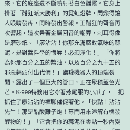
來，它的底座還不斷噴射著白色醋霧。它身上
掛著「醋狂派大勝利」的霓虹燈牌，閃爍得讓
人眼睛發疼，同時發出警報。王醋狂的聲音再
次響起，這次帶著金屬回音的嘲弄，刺耳得像
是磨砂紙。「廖沾沾！你那充滿腐敗氣味的蒜
泥，是對醬料學的侮辱！必須淨化！」「你將
為你那百分之五的醬油，以及百分之九十五的
邪惡蒜頭付出代價！」醋罐機器人的頂端裂
開，露出了一個巨大的管口，正在聚積藍色光
芒。K-999特務用它穿著燕尾服的小爪子，一把
抓住了廖沾沾的褲腳催促著他。「快點！沾沾
先生！那是醋酸離子炮！專門用來溶解有機發
酵物的！」「它會把你的蒜泥在零點一秒內變