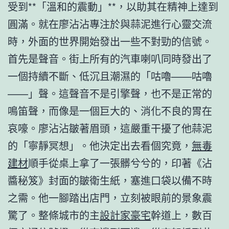
受到**「溫和的震動」**，以助其在精神上達到
圓滿。就在廖沾沾專注於與蒜泥進行心靈交流
時，外面的世界開始發出一些不對勁的信號。
首先是聲音。街上所有的汽車喇叭同時發出了
一個持續不斷、低沉且潮濕的「咕嚕——咕嚕
——」聲。這聲音不是引擎聲，也不是正常的
鳴笛聲，而像是一個巨大的、消化不良的胃在
哀嚎。廖沾沾皺著眉頭，這嚴重干擾了他蒜泥
的「寧靜冥想」。他決定出去看個究竟，
無毒
建材
順手從桌上拿了一張髒兮兮的，印著《沾
醬秘笈》封面的皺衛生紙，塞進口袋以備不時
之需。他一腳踏出店門，立刻被眼前的景象震
驚了。整條城市的主
設計家豪宅
幹道上，數百