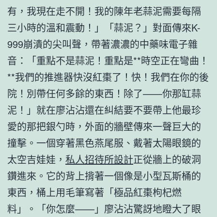
有，我現在走不開！我的陳年老蒜泥需要每隔
三小時的溫和震動！」「蒜泥？」對面傳來K-
999崩潰的尖叫聲，帶著濃濃的中藥味電子雜
音：「重點不是蒜泥！重點是**時空正在彎曲！
**我們的推進器快沒紅棗了！快！我們在你的後
院！別帶任何多餘的東西！除了——你那缸蒜
泥！」就在廖沾沾還在糾結要不要帶上他最珍
愛的那把銀勺時，外面的牆壁傳來一聲巨大的
撞擊。一個穿著黑色燕尾服、戴著太陽眼鏡的
太空吉娃娃，
私人招待所設計
正從牆上的破洞
鑽進來。它的背上揹著一個像是小型瓦斯桶的
東西，桶上用毛筆寫著「極品紅棗枸杞燃
料」。「你怎麼——」廖沾沾驚訝地瞪大了眼