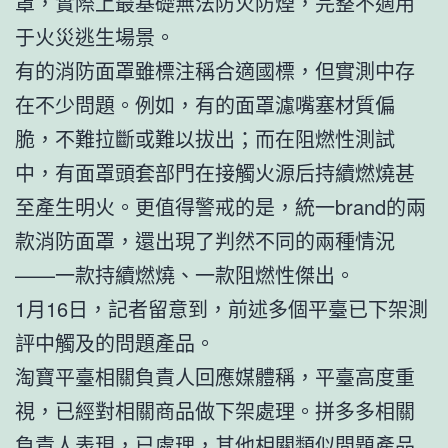
罩，實際上最基礎無法防火防煙，完整不適用
于火災逃生場景。
有的消防面罩雖標注稱合適國標，但實測中存
在不少問題。例如，有的面罩濾嘴塞材質偏
脆，不難拉斷或難以拔出；而在阻燃性測試
中，有面罩頭套部門在接觸火源后持續燃燒甚
至產生明火。更值得警戒的是，統一brand的兩
款消防面罩，還出現了判然不同的兩種情況
——一款持續燃燒、一款阻燃性傑出。
1月16日，記者留意到，前述多個平臺已下架測
評中觸及的問題產品。
淘寶平臺相關負責人回應媒體稱，平臺高度重
視，已經對相關商品做下架處理。拼多多相關
負責人表現，已處理，其他相關類似問題產品