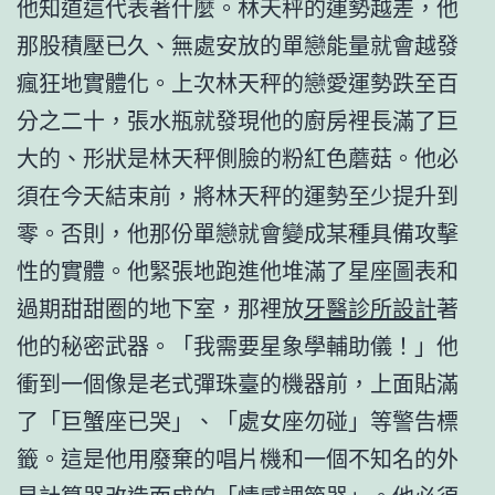
他知道這代表著什麼。林天秤的運勢越差，他
那股積壓已久、無處安放的單戀能量就會越發
瘋狂地實體化。上次林天秤的戀愛運勢跌至百
分之二十，張水瓶就發現他的廚房裡長滿了巨
大的、形狀是林天秤側臉的粉紅色蘑菇。他必
須在今天結束前，將林天秤的運勢至少提升到
零。否則，他那份單戀就會變成某種具備攻擊
性的實體。他緊張地跑進他堆滿了星座圖表和
過期甜甜圈的地下室，那裡放
牙醫診所設計
著
他的秘密武器。「我需要星象學輔助儀！」他
衝到一個像是老式彈珠臺的機器前，上面貼滿
了「巨蟹座已哭」、「處女座勿碰」等警告標
籤。這是他用廢棄的唱片機和一個不知名的外