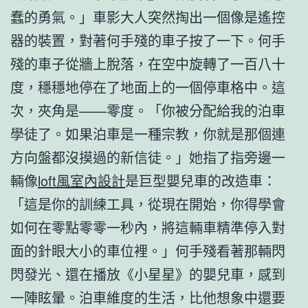
蠢的勇氣。」車影大人突然掏出一個像是遙控
器的裝置，對著何手殘的車子按了一下。何手
殘的車子從牆上脫落，在空中旋轉了一百八十
度，穩穩地停在了地面上的一個停車格中。這
次，夾角是——零度。「你被分配給我的泊車
學徒了。如果泊車是一種宗教，你就是那個連
方向盤都沒摸過的新信徒。」她指了指旁邊一
輛像
loft風室內設計
是巨型嬰兒車的改造車：
「這是你的訓練工具，從現在開始，你得學會
如何在零點零零一秒內，將這輛車精準停入對
面的針眼大小的車位裡。」何手殘看著那輛閃
閃發光、還在播放《小星星》的嬰兒車，感到
一陣眩暈。泊車維度的生活，比他想象中還要