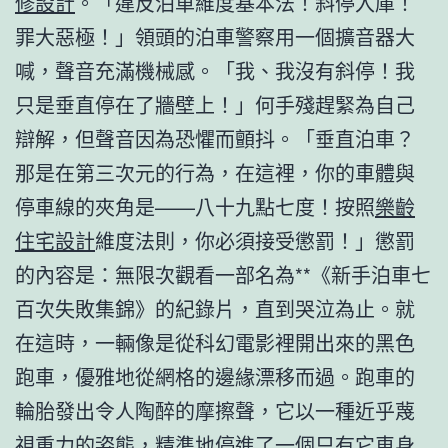
修設計
。「違反泊車維度基本法！斜停入庫！
罪大惡極！」領頭的泊車警察用一個擴音器大
喊，聲音充滿機械感。「我、我沒有斜停！我
只是垂直停在了牆壁上！」何手殘趕緊為自己
辯解，但聲音因為恐懼而顫抖。「垂直泊車？
那是在第三次元的行為，在這裡，你的車體與
停車線的夾角是——八十九點七度！按照
樂齡
住宅設計
維度法則，你必須接受懲罰！」懲罰
的內容是：無限次觀看一部名為**《新手泊車七
百次失敗集錦》的紀錄片，直到哭泣為止。就
在這時，一輛像是從科幻電影裡開出來的黑色
跑車，優雅地從網格的邊緣漂移而過。跑車的
輪胎發出令人陶醉的摩擦聲，它以一種近乎蔑
視重力的姿態，精準地停進了一個只有它車身