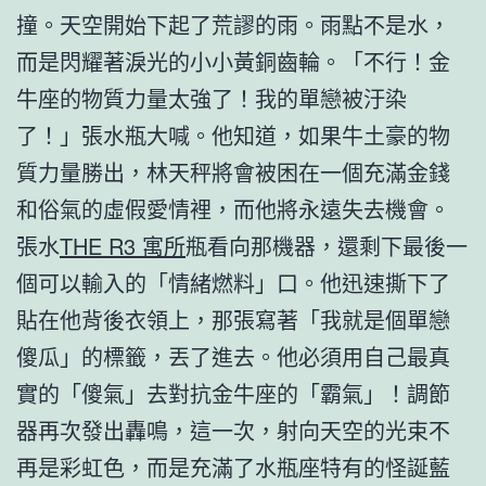
撞。天空開始下起了荒謬的雨。雨點不是水，
而是閃耀著淚光的小小黃銅齒輪。「不行！金
牛座的物質力量太強了！我的單戀被汙染
了！」張水瓶大喊。他知道，如果牛土豪的物
質力量勝出，林天秤將會被困在一個充滿金錢
和俗氣的虛假愛情裡，而他將永遠失去機會。
張水
THE R3 寓所
瓶看向那機器，還剩下最後一
個可以輸入的「情緒燃料」口。他迅速撕下了
貼在他背後衣領上，那張寫著「我就是個單戀
傻瓜」的標籤，丟了進去。他必須用自己最真
實的「傻氣」去對抗金牛座的「霸氣」！調節
器再次發出轟鳴，這一次，射向天空的光束不
再是彩虹色，而是充滿了水瓶座特有的怪誕藍