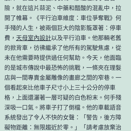
險，就在這片蒜泥、中藥和醋酸的混亂中，拉
開了帷幕。《平行泊車維度：車位爭奪戰》何
手殘的人生，被兩個巨大的陰影籠罩著：停車
費，
天母室內設計
以及平行泊車。他那輛老舊
的掀背車，彷彿繼承了他所有的駕駛焦慮，從
未在他需要時提供過任何幫助。今天，他面臨
的是城市傳說中最恐怖的挑戰，一條夾在理髮
店與一間專賣金屬雕像的畫廊之間的窄巷。一
個看起來比他車子尺寸小上三十公分的停車
格，上面還灑著一層可疑的白色粉末。何手殘
深吸一口氣。將車子打了倒檔。他的車載語音
系統發出了令人不快的女聲：「警告，後方障
礙物距離：無限趨近於零。」「請考慮放棄治