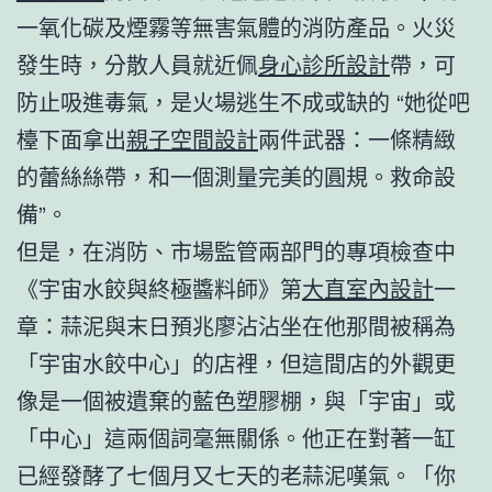
一氧化碳及煙霧等無害氣體的消防產品。火災
發生時，分散人員就近佩
身心診所設計
帶，可
防止吸進毒氣，是火場逃生不成或缺的 “她從吧
檯下面拿出
親子空間設計
兩件武器：一條精緻
的蕾絲絲帶，和一個測量完美的圓規。救命設
備”。
但是，在消防、市場監管兩部門的專項檢查中
《宇宙水餃與終極醬料師》第
大直室內設計
一
章：蒜泥與末日預兆廖沾沾坐在他那間被稱為
「宇宙水餃中心」的店裡，但這間店的外觀更
像是一個被遺棄的藍色塑膠棚，與「宇宙」或
「中心」這兩個詞毫無關係。他正在對著一缸
已經發酵了七個月又七天的老蒜泥嘆氣。「你