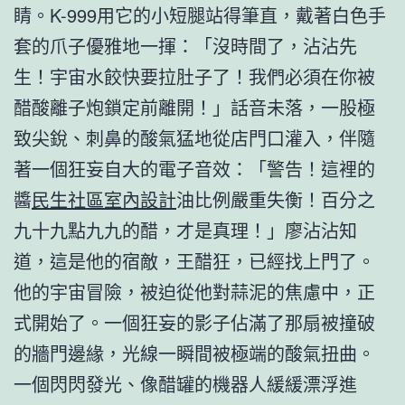
睛。K-999用它的小短腿站得筆直，戴著白色手
套的爪子優雅地一揮：「沒時間了，沾沾先
生！宇宙水餃快要拉肚子了！我們必須在你被
醋酸離子炮鎖定前離開！」話音未落，一股極
致尖銳、刺鼻的酸氣猛地從店門口灌入，伴隨
著一個狂妄自大的電子音效：「警告！這裡的
醬
民生社區室內設計
油比例嚴重失衡！百分之
九十九點九九的醋，才是真理！」廖沾沾知
道，這是他的宿敵，王醋狂，已經找上門了。
他的宇宙冒險，被迫從他對蒜泥的焦慮中，正
式開始了。一個狂妄的影子佔滿了那扇被撞破
的牆門邊緣，光線一瞬間被極端的酸氣扭曲。
一個閃閃發光、像醋罐的機器人緩緩漂浮進