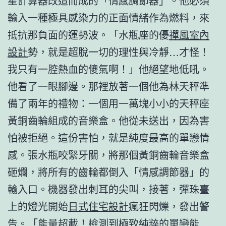
星計算器改造而成的「情感調節器」。他必須
輸入一種極具感染力的正面情緒作為燃料，來
抵抗那負面的運勢波。「水瓶座的優
禪風室內
設計
勢，就是超脫一切的理性與冷靜…才怪！
我只有一腔熱血的傻氣啊！」他絕望地低吼。
他看了一眼腳邊。那裡放著一個他為林天秤準
備了兩年的禮物：一個用一萬塊小小的天秤座
黃銅齒輪組成的音樂盒。他從未送出，因為害
怕被拒絕。這份害怕，就是純度最高的單戀情
感。張水瓶咬緊牙關，將那個黃銅齒輪音樂盒
砸爛，將所有的齒輪都倒入「情感調節器」的
輸入口。機器發出刺耳的尖叫，接著，彈珠臺
上的燈光開始
日式住宅設計
瘋狂閃爍，發出警
告。「能量超載！檢測到極致純粹的單戀能