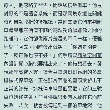
療。」他忽略了警告，開始緩慢地倒車。他最
討厭的不是語音系統，而是那兩塊永遠在關鍵
時刻自動收折的後視鏡。當他需要它們來判斷
車體與那座價值不菲的銅製獨角獸雕像之間的
距離時，它們卻像兩片羞澀的耳朵一樣，優雅
地縮了回去。同時發出低語：「你還是別看
了，反正你也停不好。」何手殘感
商業空間室
內設計
覺心臟快要跳出來了。他轉頭看去，發
現那座高聳入雲、覆蓋著鏽跡斑斑鐵網的多層
機械式停車塔，正在那片窄巷的盡頭散發出不
正常的綠光。這棟停車塔是個異類，它的三號
車位始終空著，並且傳說只要有人敢在它面前
失敗十八次，就會被傳送到一個泊車地獄。他