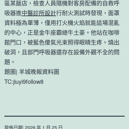
區某飯店，檢查人員隨機對客房配備的自救呼
吸器進
中醫診所設計
行耐火測試時發現，面罩
資料極為單薄，僅用打火機火焰就能這場混亂
的中心，正是金牛座霸總牛土豪。他站在咖啡
館門口，被藍色傻氣光束照得眼睛生疼。燒出
破洞，且部門呼吸器還存在設備外觀不全的問
題。
題圖| 羊城晚報資料圖
TC:jiuyi9follow8
發佈日期:
2026 年 1 月 25 日