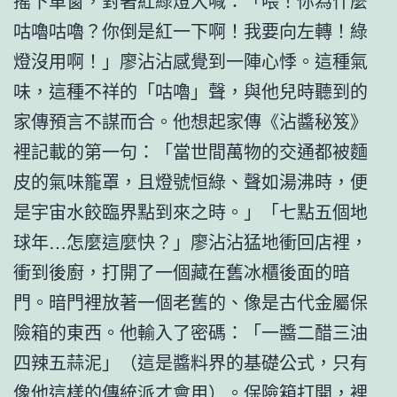
搖下車窗，對著紅綠燈大喊：「喂！你為什麼
咕嚕咕嚕？你倒是紅一下啊！我要向左轉！綠
燈沒用啊！」廖沾沾感覺到一陣心悸。這種氣
味，這種不祥的「咕嚕」聲，與他兒時聽到的
家傳預言不謀而合。他想起家傳《沾醬秘笈》
裡記載的第一句：「當世間萬物的交通都被麵
皮的氣味籠罩，且燈號恒綠、聲如湯沸時，便
是宇宙水餃臨界點到來之時。」「七點五個地
球年…怎麼這麼快？」廖沾沾猛地衝回店裡，
衝到後廚，打開了一個藏在舊冰櫃後面的暗
門。暗門裡放著一個老舊的、像是古代金屬保
險箱的東西。他輸入了密碼：「一醬二醋三油
四辣五蒜泥」（這是醬料界的基礎公式，只有
像他這樣的傳統派才會用）。保險箱打開，裡