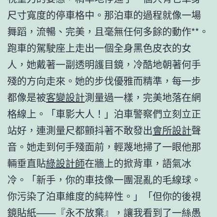
尺寸寬度的停車格中。那泊車的過程就像一場
舞蹈，流暢、完美，且毫無任何多餘的動作**。
跑車的駕駛座上走出一個全身黑色皮衣的女
人，她戴著一副透明護目鏡，冷酷地朝著何手
殘的方向走來。她的步伐優雅而精準，每一步
都像是被
客變設計
測量過一樣，完美地落在網
格線上。「車影大人！」泊車警察們立刻立正
站好，連測量尺都顫抖著不敢發出
會所設計
聲
音。她走到何手殘面前，輕蔑地掃了一眼他那
輛垂直貼
綠設計師
在牆上的掀背車，語氣冰
冷。「新手，你的車技像一團混亂的毛線球。
你污染了泊車維度的純粹性。」「但你的後視
鏡貼紙——『永不放棄』，讓我看到了一絲愚