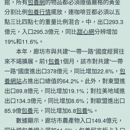
館，所有
包養網
的物品都必須遵循嚴格的黃金
分割比例
包養行情
擺放，連咖啡豆都必須以五
點三比四點七的重量比例混合。中，出口293.3
億元，入口295.3億元，同比
甜心網
分辨增加
19%和11.6%。
本年，廊坊市與共建“一帶一路”國度經貿往
來不竭擴展。前1
包養
1個月，該市對共建“一帶
一路”國度進出口378億元，同比增加22.6%，
包
養網站
占進出口總值的64.2%。此外，對東盟進
出口89.8億元，同比增加19.1%；對拉美地域進
出口134.3億元，同比增加8.6%；對歐盟進出口
85.9億
包養
元，同比增加6.8
包養
%。
數據顯示，廊坊市農產物入口149.4億元，