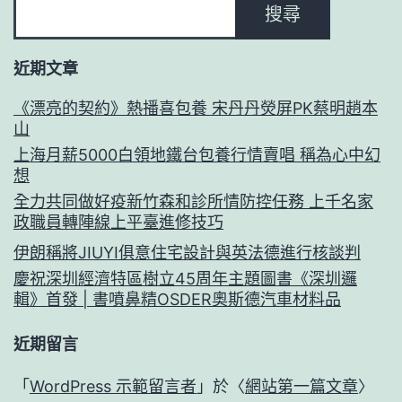
搜尋
近期文章
《漂亮的契約》熱播喜包養 宋丹丹熒屏PK蔡明趙本
山
上海月薪5000白領地鐵台包養行情賣唱 稱為心中幻
想
全力共同做好疫新竹森和診所情防控任務 上千名家
政職員轉陣線上平臺進修技巧
伊朗稱將JIUYI俱意住宅設計與英法德進行核談判
慶祝深圳經濟特區樹立45周年主題圖書《深圳邏
輯》首發 | 書噴鼻精OSDER奧斯德汽車材料品
近期留言
「
WordPress 示範留言者
」於〈
網站第一篇文章
〉