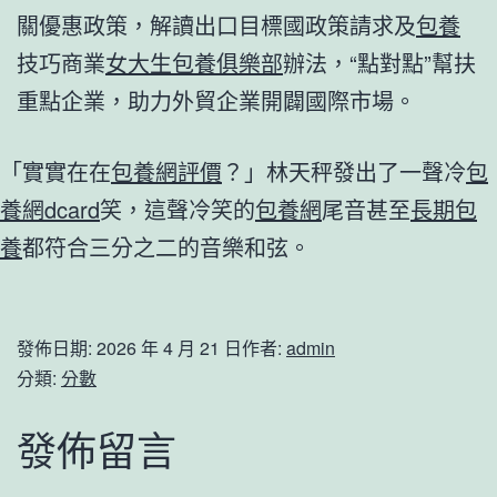
關優惠政策，解讀出口目標國政策請求及
包養
技巧商業
女大生包養俱樂部
辦法，“點對點”幫扶
重點企業，助力外貿企業開闢國際市場。
「實實在在
包養網評價
？」林天秤發出了一聲冷
包
養網dcard
笑，這聲冷笑的
包養網
尾音甚至
長期包
養
都符合三分之二的音樂和弦。
發佈日期:
2026 年 4 月 21 日
作者:
admin
分類:
分數
發佈留言