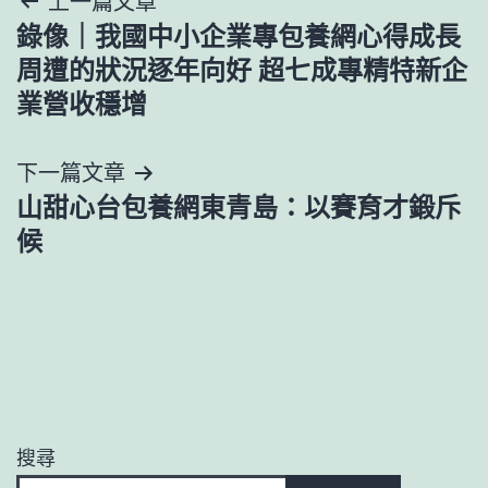
文
上一篇文章
錄像｜我國中小企業專包養網心得成長
章
周遭的狀況逐年向好 超七成專精特新企
導
業營收穩增
覽
下一篇文章
山甜心台包養網東青島：以賽育才鍛斥
候
搜尋