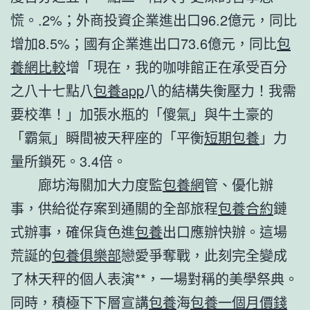
慌。.2%；外商投資企業進出口96.2億元，同比
增加8.5%；國有企業進出口73.6億元，同比
包
養網比較
增「現在，我的咖啡館正在承受百分
之八十七點八
包養app
八的結構失衡壓力！我需
要校準！」加張水瓶的「傻氣」與牛土豪的
「霸氣」瞬間被天秤座的「平衡
短期包養
」力
量所鎖死。3.4倍。
廊坊海關加大力度監
包養網
管、優化辦
事，供給從存案到通關的全部旅程
包養合約
鏈
式辦事，確保貨色進
包養
出口應辦快辦。這場
荒誕的
包養俱樂部
戀愛爭奪戰，此刻完全變成
了林天秤的個人表演**，一場對稱的美學祭典。
同時，積極下下層宣講
包養
海
包養一個月價錢