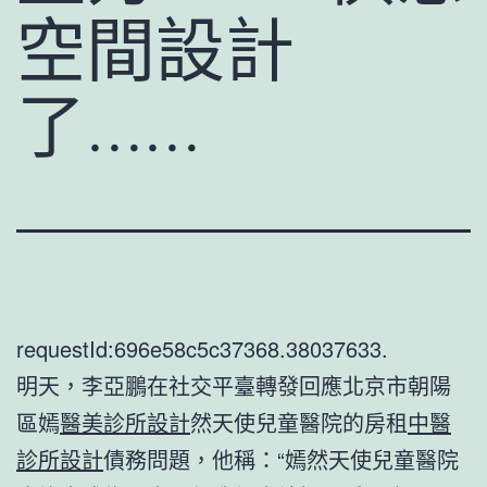
空間設計
了……
requestId:696e58c5c37368.38037633.
明天，李亞鵬在社交平臺轉發回應北京市朝陽
區嫣
醫美診所設計
然天使兒童醫院的房租
中醫
診所設計
債務問題，他稱：“嫣然天使兒童醫院