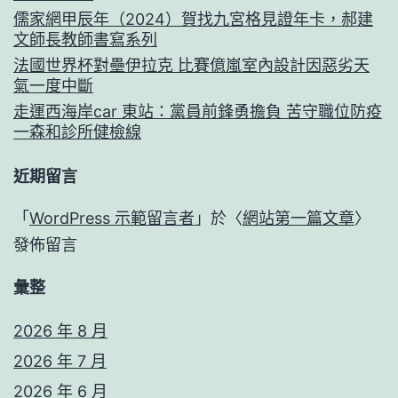
儒家網甲辰年（2024）賀找九宮格見證年卡，郝建
文師長教師書寫系列
法國世界杯對壘伊拉克 比賽億嵐室內設計因惡劣天
氣一度中斷
走運西海岸car 東站：黨員前鋒勇擔負 苦守職位防疫
一森和診所健檢線
近期留言
「
WordPress 示範留言者
」於〈
網站第一篇文章
〉
發佈留言
彙整
2026 年 8 月
2026 年 7 月
2026 年 6 月