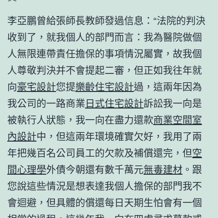
李亞鵬曾給張師長教師發過信息：“法院的判決
收到了，就我個人的部門而言：我為醫院做個
人無限連帶責任擔保的事項情況屬實，故我個
人尊敬判決并不會提起二審，但正如我往年就
向
豪宅設計
您提
樂齡住宅設計
過，這兩年因為
我公司的一路商業
日式住宅設計
訴訟我一向是
被執行人狀態，我一向在盡力還款
商業空間室
內設計
中，但這兩年環境確實欠好，我用了兩
年把幾百名公司員工的欠款及補償還完，但
空
間心理學
外債今朝還有數千萬元
無毒建材
。跟
您說這些情況是想表達我個人擔保的部門我不
會迴避，但具體的償還每日天期生怕會有一個