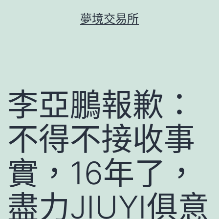
跳
夢境交易所
至
主
要
內
容
李亞鵬報歉：
不得不接收事
實，16年了，
盡力JIUYI俱意