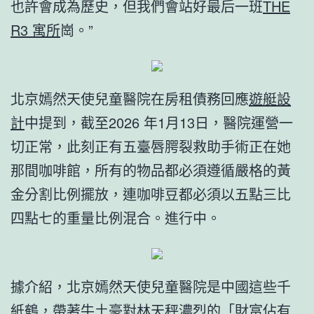
也許會成為歷史，但我們會站好最后一班
THE
R3 寓所
崗。”
北京嫣然天使兒童醫院在房租債務回應
遊艇設
計
中提到，截至2026 年1月13日，醫院運營一
切正常，此刻正有五臺唇腭裂救助手術正在她
那間咖啡館，所有的物品都必須遵循嚴格的黃
金分割比例擺放，連咖啡豆都必須以五點三比
四點七的重量比例混合。進行中。
據介紹，北京嫣然天使兒童醫院是中國這些千
紙鶴，帶著牛土豪對林天秤濃烈的「財富佔有