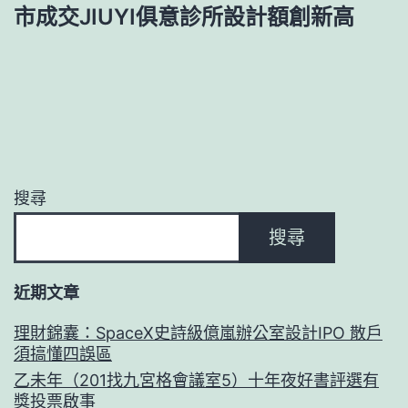
市成交JIUYI俱意診所設計額創新高
搜尋
搜尋
近期文章
理財錦囊：SpaceX史詩級億嵐辦公室設計IPO 散戶
須搞懂四誤區
乙未年（201找九宮格會議室5）十年夜好書評選有
獎投票啟事