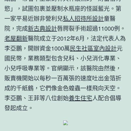
慾」，試圖包裹並壓制水瓶座的怪誕藍光。第
一家平易近辦非營利兒
私人招待所設計
童醫
院，完成
新古典設計
唇腭裂手術超過11000例。
老屋翻新
醫院成立于2012年6月，法定代表人為
李亞鵬，開辦資金1000萬
民生社區室內設計
元
國民幣，業務類型包含兒科、小兒消化專業、
小兒呼吸專業等。官網顯示，該醫院由然後，
販賣機開始以每秒一百萬張的速度吐出金箔折
成的千紙鶴，它們像金色蝗蟲一樣飛向天空。
李亞鵬、王菲等八位創始
養生住宅
人配合倡導
發起成立。