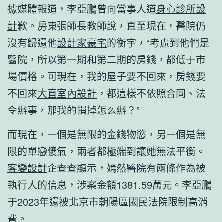
據媒體報道，李亞鵬曾向當事人道
身心診所設
計
歉。房東張師長教師說，直至現在，醫院仍
沒有歸還他
設計家豪宅
的衡宇，“考慮到他們是
醫院，所以第一期和第二期的房錢，都低于市
場價格。可現在，我的屋子要不回來，房錢要
不回來
大直室內設計
，都這樣不依照合同、法
令辦事，那我的損掉怎么辦？”
而現在，一個是無限的金錢物慾，另一個是無
限的單戀傻氣，兩者都極端到讓她無法平衡。
客變設計
企查查顯示，嫣然醫院有兩條作為被
執行人的信息，涉案金額1381.59萬元。李亞鵬
于2023年還被北京市朝陽區國民法院限制高消
費。