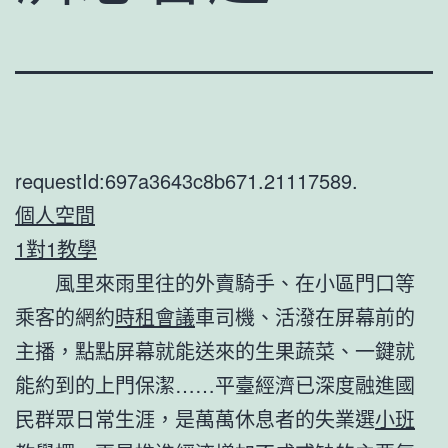
requestId:697a3643c8b671.21117589.
個人空間
1對1教學
風里來雨里往的外賣騎手、在小區門口等
乘客的網約
時租會議
車司機、活潑在屏幕前的
主播，點點屏幕就能送來的生果蔬菜、一鍵就
能約到的上門保潔……平臺經濟已深度融進國
民群眾日常生涯，是萬萬休息者的失業選
小班