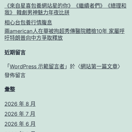
《來自星喜包養網站星的你》《繼續者們》《總理和
我》 韓劇男神魅力年夜比拼
相心台包養行情腹息
兩american人在華被拘超秀傳醫院體檢10年 家屬呼
吁特朗普向中方爭取釋放
近期留言
「
WordPress 示範留言者
」於〈
網站第一篇文章
〉
發佈留言
彙整
2026 年 8 月
2026 年 7 月
2026 年 6 月