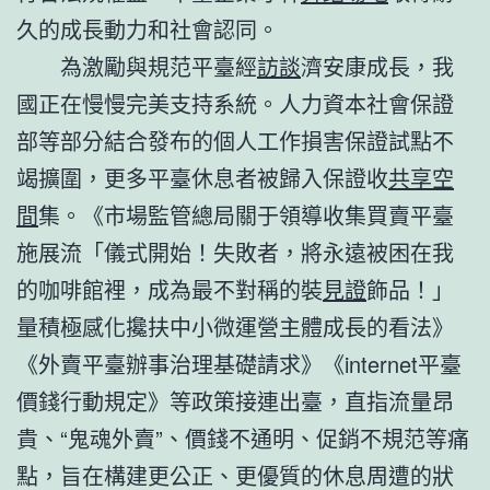
久的成長動力和社會認同。
為激勵與規范平臺經
訪談
濟安康成長，我
國正在慢慢完美支持系統。人力資本社會保證
部等部分結合發布的個人工作損害保證試點不
竭擴圍，更多平臺休息者被歸入保證收
共享空
間
集。《市場監管總局關于領導收集買賣平臺
施展流「儀式開始！失敗者，將永遠被困在我
的咖啡館裡，成為最不對稱的裝
見證
飾品！」
量積極感化攙扶中小微運營主體成長的看法》
《外賣平臺辦事治理基礎請求》《internet平臺
價錢行動規定》等政策接連出臺，直指流量昂
貴、“鬼魂外賣”、價錢不通明、促銷不規范等痛
點，旨在構建更公正、更優質的休息周遭的狀