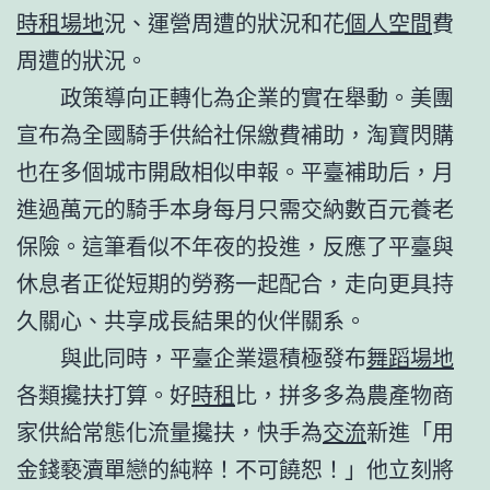
時租場地
況、運營周遭的狀況和花
個人空間
費
周遭的狀況。
政策導向正轉化為企業的實在舉動。美團
宣布為全國騎手供給社保繳費補助，淘寶閃購
也在多個城市開啟相似申報。平臺補助后，月
進過萬元的騎手本身每月只需交納數百元養老
保險。這筆看似不年夜的投進，反應了平臺與
休息者正從短期的勞務一起配合，走向更具持
久關心、共享成長結果的伙伴關系。
與此同時，平臺企業還積極發布
舞蹈場地
各類攙扶打算。好
時租
比，拼多多為農產物商
家供給常態化流量攙扶，快手為
交流
新進「用
金錢褻瀆單戀的純粹！不可饒恕！」他立刻將