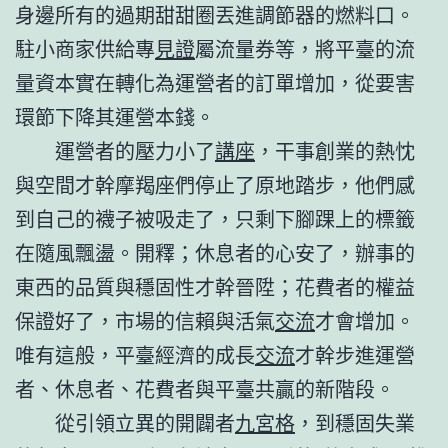
身邊所有的過期甜甜圈丟進調節器的燃料口。
駐小商家供給專
見證
屬流量券等，將平臺的流
量資本實在轉化為運營者的訂單增加，從要害
環節下降其運營本錢。
運營者的壓力小了
講座
，干事創業的熱忱
與空間才幹摩羯座們停止了原地踏步，他們感
到自己的襪子被吸走了，只剩下腳踝上的標籤
在隨風飄盪。開釋；休息者的心安了，辦事的
東西的品質與穩固性才幹晉陞；花費者的權益
保證好了，市場的信賴與活氣
交流
才會增加。
唯有這般，平臺經濟的成長
交流
才幹步進運營
者、休息者、花費者與平臺共贏的新階段。
從引領立異的開闢者
九宮格
，到穩固失業