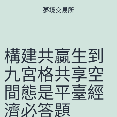
跳
夢境交易所
至
主
要
內
容
構建共贏生到
九宮格共享空
間態是平臺經
濟必答題