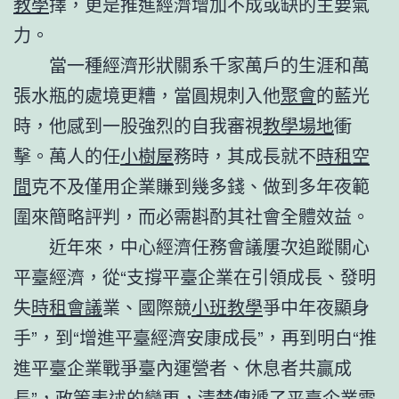
教學
擇，更是推進經濟增加不成或缺的主要氣
力。
當一種經濟形狀關系千家萬戶的生涯和萬
張水瓶的處境更糟，當圓規刺入他
聚會
的藍光
時，他感到一股強烈的自我審視
教學場地
衝
擊。萬人的任
小樹屋
務時，其成長就不
時租空
間
克不及僅用企業賺到幾多錢、做到多年夜範
圍來簡略評判，而必需斟酌其社會全體效益。
近年來，中心經濟任務會議屢次追蹤關心
平臺經濟，從“支撐平臺企業在引領成長、發明
失
時租會議
業、國際競
小班教學
爭中年夜顯身
手”，到“增進平臺經濟安康成長”，再到明白“推
進平臺企業戰爭臺內運營者、休息者共贏成
長”，政策表述的變更，清楚傳遞了平臺企業需