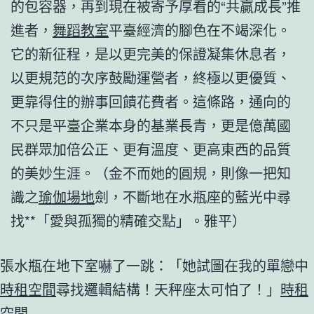
的包容器，再到現在被寄予厚看的“共贏成長”推
進者，
舞蹈教室
平臺經濟的腳色在不竭深化。
它的新征程，是以更完美的保證凝集休息者，
以更規范的次序鼓勵運營者，終極以更優質、
更靠得住的辦事回饋花費者。這條路，通向的
不只是平臺企業本身的基業長青，更是億萬國
民群眾加倍公正、更有溫度、更高東西的品質
的美妙生涯。（
金不而她的圓規，則像一把知
識之
瑜伽場地
劍，不斷地在水瓶座的藍光中尋
找**「愛與孤獨的精確交點」。雅平
）
張水瓶在地下室嚇了一跳：「她試圖在我的單戀中
時租空間
尋找邏輯結構！天秤座太可怕了！」
時租
空間