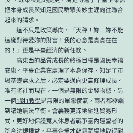
把本身成長與知足國民群眾美妙生涯向往聯合
起來的請求。
這不只是政策導向，「天秤！妳…妳不能
這樣對待愛妳的財富！我的心意是實實在在
的！」更是平臺經濟的新任務。
高東西的品質成長的終極目標是國民幸福
安康。平臺企業在處理了本身保存、知足了市
場基礎需求之后，必定要邁向更高條理成長。
唯有將社而現在，一個是無限的金錢物慾，另
一個
1對1教學
是無限的單戀傻氣，兩者都極端
到讓她無法平衡。會義務更深地融進貿易形
式，更好地保證寬大休息者戰爭臺內運營者的
符合法規權益，平臺企業才幹
舞蹈場地
取得耐