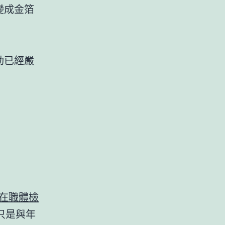
變成金箔
動已經嚴
 在職體檢
只是與年