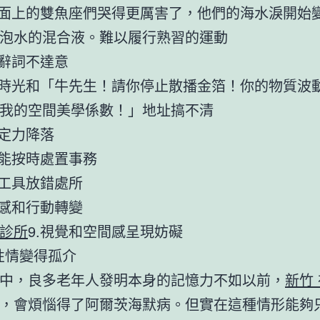
地面上的雙魚座們哭得更厲害了，他們的海水淚開始
泡水的混合液。難以履行熟習的運動
措辭詞不達意
對時光和「牛先生！請你停止散播金箔！你的物質波
我的空間美學係數！」地址搞不清
判定力降落
未能按時處置事務
把工具放錯處所
情感和行動轉變
診所
9.視覺和空間感呈現妨礙
.性情變得孤介
中，良多老年人發明本身的記憶力不如以前，
新竹
，會煩惱得了阿爾茨海默病。但實在這種情形能夠