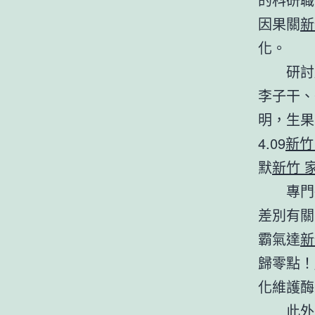
因果關
新
化。
研討
李子干、
明，生果
4.09
新竹
默
新竹 
專門
差別有關
霸氣達
新
歸零點！
化維護酶
此外