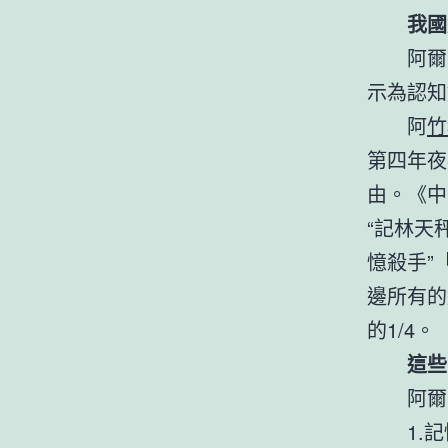
我國
阿爾
示為認知
阿
竹
第四年夜
由。《中
“記林天
憶殺手”
邊所有的
的1/4。
這些
阿爾
1.