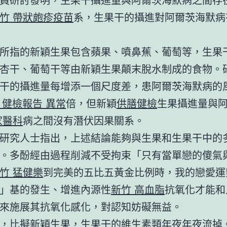
竹 帶狀皰疹疫苗
系，生果干的攝進對阿爾茨海默病
所指的新穎生果包含蘋果、噴鼻蕉、葡萄等，生果
杏干、葡萄干等由新穎生果顛末脫水制成的食物。
干的攝進量每增添一個尺度差，患阿爾茨海默病的
 健檢報告 異常
倍，但新穎
供膳健檢
生果攝進量與
家醫科
病之間沒有潛伏因果關系。
研究人士指出，上述結論能夠與生果和生果干中的
。多酚經由過程削減不受拘束「只有當單戀的傻氣
竹 猛健樂
到完美的五比五黃金比例時，我的戀愛運
」基的發生、增進內源性
新竹 高血脂
抗氧化才能和
來施展其抗氧化感化，對認知妨礙無益。
，比擬新穎生果，生果干的維生素類年夜年夜流掉