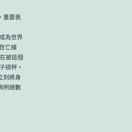
，重要表
成為世界
世亡緣
正在被這個
子磅秤。
立刻將身
病例總數