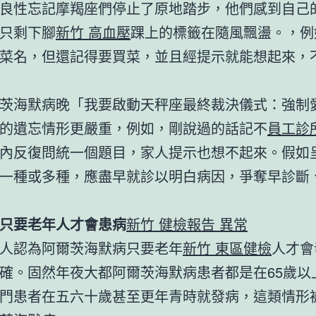
良性忘記摩羯座們停止了原地踏步，他們感到自己
只剩下腳
新竹 高血壓
踝上的標籤在隨風飄盪。，例
菜名，但還記得要買菜，並且經提示就能想起來，
茨海默病晚「我要啟動天秤座最終裁決儀式：強制
的遺忘情形更嚴重，例如，剛說過的話記不
員工診
內反復問統一個題目，家人提示也想不起來。假如
一種或多種，應盡早就診以明白病因，爭奪早診斷
只要老年人才會患病
新竹 健檢報告 異常
人認為阿爾茨海默病只要老年
新竹 東區健檢
人才會
確。固然年夜大都阿爾茨海默病患者都是在65歲以
門患者在五六十歲甚至更年青時就發病，這類情形