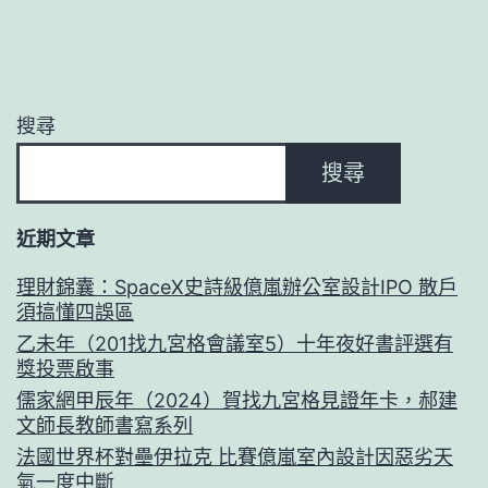
搜尋
搜尋
近期文章
理財錦囊：SpaceX史詩級億嵐辦公室設計IPO 散戶
須搞懂四誤區
乙未年（201找九宮格會議室5）十年夜好書評選有
獎投票啟事
儒家網甲辰年（2024）賀找九宮格見證年卡，郝建
文師長教師書寫系列
法國世界杯對壘伊拉克 比賽億嵐室內設計因惡劣天
氣一度中斷