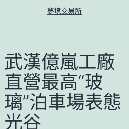
跳
夢境交易所
至
主
要
內
容
武漢億嵐工廠
直營最高“玻
璃”泊車場表態
光谷