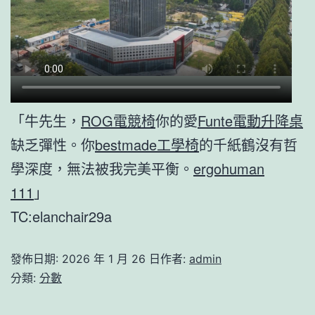
「牛先生，
ROG電競椅
你的愛
Funte電動升降桌
缺乏彈性。你
bestmade工學椅
的千紙鶴沒有哲
學深度，無法被我完美平衡。
ergohuman
111
」
TC:elanchair29a
發佈日期:
2026 年 1 月 26 日
作者:
admin
分類:
分數