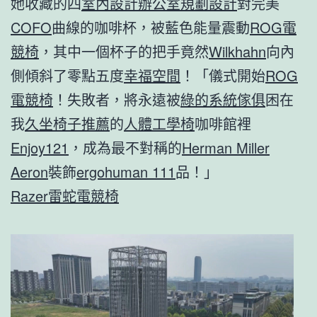
她收藏的四
室內設計
辦公室規劃設計
對完美
COFO
曲線的咖啡杯，被藍色能量震動
ROG電
競椅
，其中一個杯子的把手竟然
Wilkhahn
向內
側傾斜了零點五度
幸福空間
！「儀式開始
ROG
電競椅
！失敗者，將永遠被
綠的系統傢俱
困在
我
久坐椅子推薦
的
人體工學椅
咖啡館裡
Enjoy121
，成為最不對稱的
Herman Miller
Aeron
裝飾
ergohuman 111
品！」
Razer雷蛇電競椅