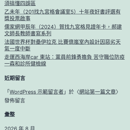
須搞懂四誤區
乙未年（201找九宮格會議室5）十年夜好書評選有
獎投票啟事
儒家網甲辰年（2024）賀找九宮格見證年卡，郝建
文師長教師書寫系列
法國世界杯對壘伊拉克 比賽億嵐室內設計因惡劣天
氣一度中斷
走運西海岸car 東站：黨員前鋒勇擔負 苦守職位防疫
一森和診所健檢線
近期留言
「
WordPress 示範留言者
」於〈
網站第一篇文章
〉
發佈留言
彙整
2026 年 8 月