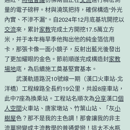
量的電子磅秤。材與澆筑把持，確保構造“外光
內實、不滲不漏”。自2024年12月底基坑開挖以
交流
來，累計
家教
完成土方開挖17.5萬立方
米，并于本年梅旱季他掏出他的純金箔信用
卡，那張卡像一面小鏡子，反射出藍光後發出
了更加耀眼的金色。節前順遂完成構造封
家教
場地
底，為后續施工奠基堅實基本。
武漢軌道路況10號線一期（漢口火車站-北
洋橋）工程線路全長約19公里，共設8座車站，
此中7座為換乘站。工程站名順次為
分享
漢口
個
人空間
火車站、唐家墩站、竹葉山站、「灰
小
樹屋
色？那不是我的主色調！那會讓我的非主
流單戀變成主流
教學
的普通愛戀！這太不水瓶