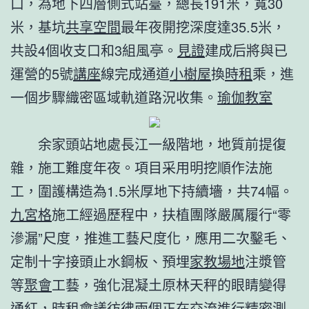
口，為地下四層側式站臺，總長191米，寬30
米，基坑
共享空間
最年夜開挖深度達35.5米，
共設4個收支口和3組風亭。
見證
建成后將與已
運營的5號
講座
線完成通道
小樹屋
換
時租
乘，進
一個步驟織密區域軌道路況收集。
瑜伽教室
余家頭站地處長江一級階地，地質前提復
雜，施工難度年夜。項目采用明挖順作法施
工，圍護構造為1.5米厚地下持續墻，共74幅。
九宮格
施工經過歷程中，扶植團隊嚴厲履行“零
滲漏”尺度，推進工藝尺度化，應用二次鑿毛、
定制十字接頭止水鋼板、預埋
家教場地
注漿管
等
聚會
工藝，強化混凝土原林天秤的眼睛變得
通紅，
時租會議
彷彿兩個正在
交流
進行精密測