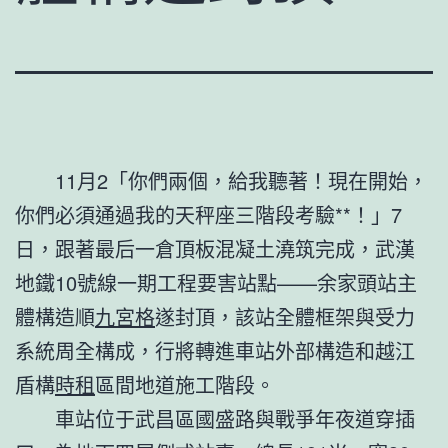
11月2「你們兩個，給我聽著！現在開始，
你們必須通過我的天秤座三階段考驗**！」7
日，跟著最后一倉頂板混凝土澆筑完成，武漢
地鐵10號線一期工程要害站點——余家頭站主
體構造順
九宮格
遂封頂，該站全體框架與受力
系統周全構成，行將轉進車站外部構造和越江
盾構
時租
區間地道施工階段。
車站位于武昌區國盛路與戰爭年夜道穿插