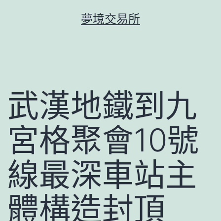
跳
夢境交易所
至
主
要
內
容
武漢地鐵到九
宮格聚會10號
線最深車站主
體構造封頂