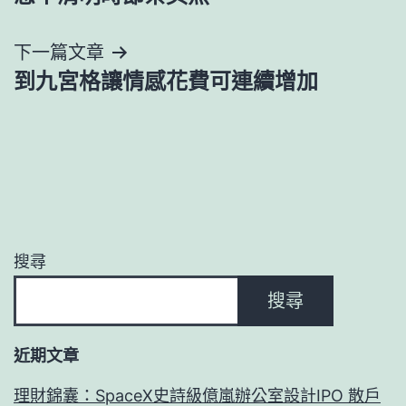
導
下一篇文章
覽
到九宮格讓情感花費可連續增加
搜尋
搜尋
近期文章
理財錦囊：SpaceX史詩級億嵐辦公室設計IPO 散戶