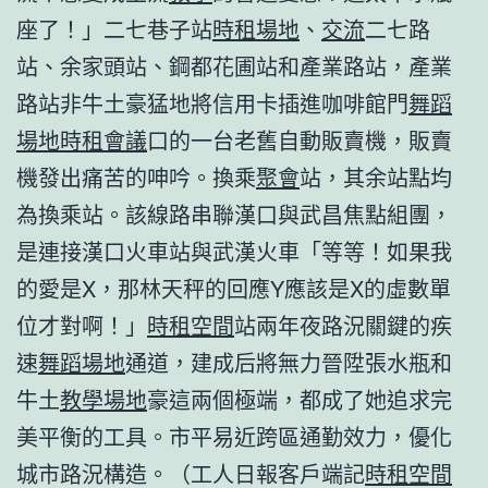
座了！」二七巷子站
時租場地
、
交流
二七路
站、余家頭站、鋼都花圃站和產業路站，產業
路站非牛土豪猛地將信用卡插進咖啡館門
舞蹈
場地
時租會議
口的一台老舊自動販賣機，販賣
機發出痛苦的呻吟。換乘
聚會
站，其余站點均
為換乘站。該線路串聯漢口與武昌焦點組團，
是連接漢口火車站與武漢火車「等等！如果我
的愛是X，那林天秤的回應Y應該是X的虛數單
位才對啊！」
時租空間
站兩年夜路況關鍵的疾
速
舞蹈場地
通道，建成后將無力晉陞張水瓶和
牛土
教學場地
豪這兩個極端，都成了她追求完
美平衡的工具。市平易近跨區通勤效力，優化
城市路況構造。（工人日報客戶端記
時租空間