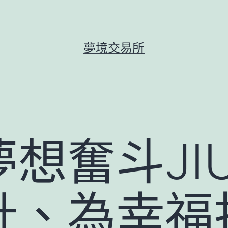
夢境交易所
想奮斗JIU
計、為幸福