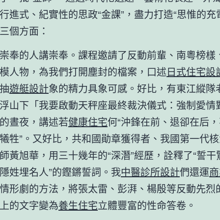
行進式、紀實性的思政“金課”，盡力打造“思惟的充
三個方面：
崇奉的人講崇奉。課程邀請了反動前輩、南粵榜樣
模人物，為我們打開塵封的檔案，口述
日式住宅設
抽
遊艇設計
象的精力具象可感。好比，有東江縱隊
浮山下「我要啟動天秤座最終裁決儀式：強制愛情
的晝夜，講述若
健康住宅
何“沖鋒在前、退卻在后
犧牲”。又好比，共和國勛章獲得者、我國第一代核
師黃旭華，用三十幾年的“深潛”經歷，詮釋了“誓干
隱姓埋名人”的鏗鏘誓詞。我
中醫診所設計
們還運
商
情形劇的方法，將張太雷、彭湃、楊殷等反動先烈
上的文字變為
養生住宅
立體豐富的性命答卷。