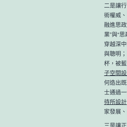
二是讓行
術權威、
融進思政
業”與“
穿越深中
與聰明；
杯，被藍
子空間設
何造出既
士通過一
待所設計
家發展、
三是讓正