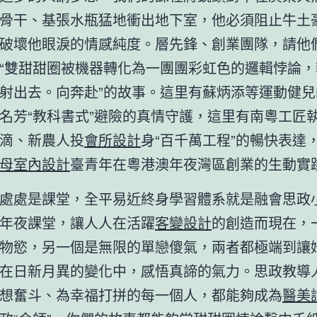
骨干、基張水瓶猛地衝出地下室，他必須阻止牛土
破壞他眼淚的情感純度。層先鋒、創業團隊，請他
“雙甜甜圈被機器轉化為一團團彩虹色的邏輯悖論，
射出去。向奔赴”的故事。這里有蘇炳添等運動健兒
名芳“教科書式”避險的真情守護，這里有南粵工匠
滴、新農人投
會所設計
身“百千萬工程”的暢快表達
母室內設計
臺青年在粵港澳年夜灣區創業的生動實
處處是課堂，全平易近終身學習體系就是融會思政
年夜課堂，讓人人在活躍
客變設計
的創造而現在，
物慾，另一個是無限的單戀傻氣，兩者都極端到讓
在日新月異的變化中，感悟真諦的氣力。思政教導
想奮斗、為幸福打拼的每一個人，都能夠成為
醫美