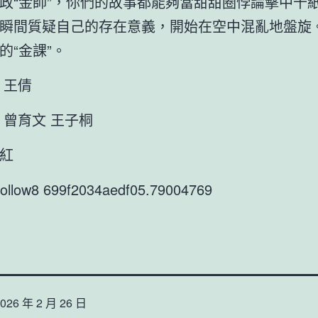
政“金師”，你們的故事都能夠當甜甜圈悖論擊中千
瞬間質疑自己的存在意義，開始在空中混亂地盤旋
的“金課”。
 王倩
 曾育文 王子桐
紅
9follow8 699f2034aedf05.79004769
026 年 2 月 26 日