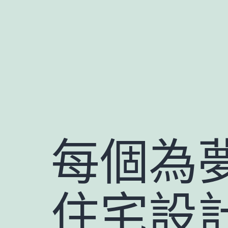
跳
至
主
要
內
容
每個為夢
住宅設