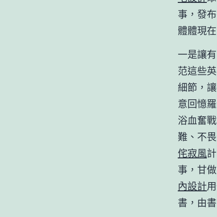
事，發布
體體現在
一是讓有
范這些英
細節，讓
意回憶羅
浴血奮戰
難、不畏
侘寂風
計
事，甘做
內設計
用
書，由書