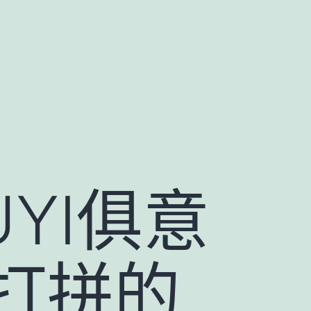
YI俱意
打拼的