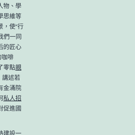
人物、學
學思維等
，使“行
我們一同
后的匠心
的咖啡
了零點
親
，講述若
有金涌院
何
私人招
對促進國
熱建設一