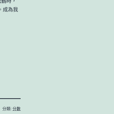
紙鶴時，
。成為我
分類:
分數