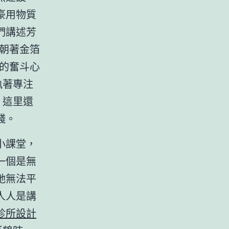
豪用物質
們講述芳
朝著金箔
的奮斗心
執著專注
，這里還
踐。
小課堂，
一個是無
她無法平
人人是講
診所設計