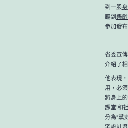
到一股
身
廳副
樂齡
參加發布
省委宣傳
介紹了相
他表現，
用，必須
將身上的
課堂’和
分為“黨
宅設計
聚