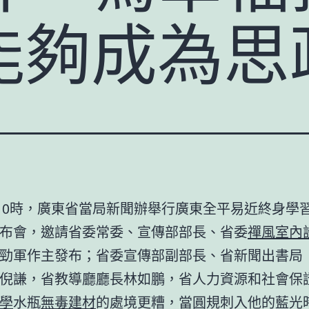
夠成為思政
日10時，廣東省當局新聞辦舉行廣東全平易近終身學
布會，邀請省委常委、宣傳部部長、省委
禪風室內
勁軍作主發布；省委宣傳部副部長、省新聞出書局
倪謙，省教導廳廳長林如鵬，省人力資源和社會保
學
水瓶
無毒建材
的處境更糟，當圓規刺入他的藍光