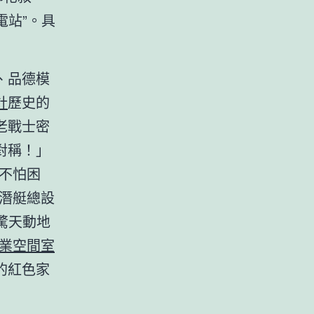
電站”。具
、品德模
計
歷史的
老戰士密
對稱！」
，不怕困
潛艇總設
驚天動地
業空間室
的紅色家