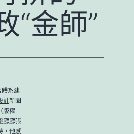
“金師”
習體系建
設計
新聞
（版權
證廳廳張
時，他感