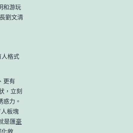
明和游玩
長劉文清
育人格式
、更有
狀，立刻
誘惑力。
育人板塊
點就是匯
豪
鄉化敘