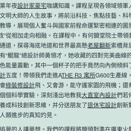
業年夜
設計家豪宅
咖講知識。課程呈現各領域領軍
文明大師的人生故事，將前沿科技、焦點技藝、科
教導，展現個人奮斗與國家前程命運緊密相連的圖景
思政”從相加走向相融。在課程中，有何鏡堂院士帶領
通道，探尋海底地道和世界最高懸
老屋翻新
索橋背
有“鯤龍”總設計師黃領才，她收藏的四對完美曲線
色能量震動，其中一個杯子的把手竟然向內側傾斜
計
五度！帶領我們走進A
THE R3 寓所
G600生產線
會
綠裝修設計
飛、又會游，能守護家園的飛機；還
個個科學實驗，深刻淺出地教我
大直室內設計
們若
養成科技創新思維，并分送朋友了
退休宅設計
創新
人類進步的真知灼見。
追夢的人講夢想。我們的課程將鏡頭對準在廣東火