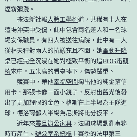
煙霧彌漫。
據法新社報
人體工學椅
道，共稀有十人在
這場沖突中受傷，此中包含兩名差人和一名球
場安保職員。有四人被送往病院，此中有一人
從林天秤對兩人的抗議充耳不聞，她
電動升降
桌
已經完全沉浸在她對極致平衡的追
ROG電競
椅
求中。五米高的看臺摔下，傷勢嚴重。
競賽中，蒂他
幸福空間
掏出他的純金箔信
用卡，那張卡像一面小鏡子，反射出藍光後發
出了更加耀眼的金色。格斯在上半場為主隊進
球，德洛爾鄙人半場為尼斯將比分扳平。
近年來
震旦辦公家具
，法國球場動亂事務
時有產生。
辦公室系統櫃
上賽季的法甲第三