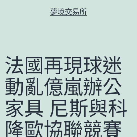
跳
夢境交易所
至
主
要
內
容
法國再現球迷
動亂億嵐辦公
家具 尼斯與科
隆歐協聯競賽