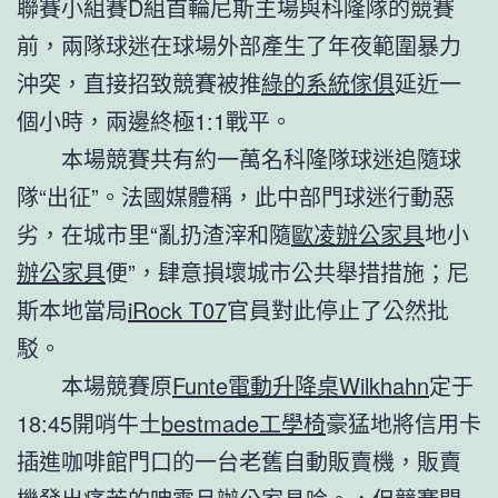
聯賽小組賽D組首輪尼斯主場與科隆隊的競賽
前，兩隊球迷在球場外部產生了年夜範圍暴力
沖突，直接招致競賽被推
綠的系統傢俱
延近一
個小時，兩邊終極1:1戰平。
本場競賽共有約一萬名科隆隊球迷追隨球
隊“出征”。法國媒體稱，此中部門球迷行動惡
劣，在城市里“亂扔渣滓和隨
歐凌辦公家具
地小
辦公家具
便”，肆意損壞城市公共舉措措施；尼
斯本地當局
iRock T07
官員對此停止了公然批
駁。
本場競賽原
Funte電動升降桌
Wilkhahn
定于
18:45開哨牛土
bestmade工學椅
豪猛地將信用卡
插進咖啡館門口的一台老舊自動販賣機，販賣