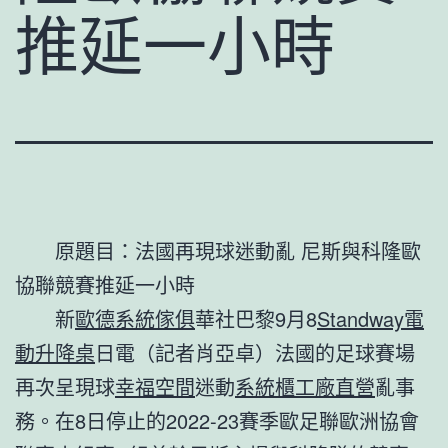
推延一小時
原題目：法國再現球迷動亂 尼斯與科隆歐
協聯競賽推延一小時
新
歐德系統傢俱
華社巴黎9月8
Standway電
動升降桌
日電（記者肖亞卓）法國的足球賽場
再次呈現球
幸福空間
迷動
系統櫃工廠直營
亂事
務。在8日停止的2022-23賽季歐足聯歐洲協會