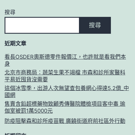
搜尋
搜尋
近期文章
看長OSDER奧斯德零件報價江，也許就是看我們本
身
北京市商務局：蔬菜生果不竭檔 市森和診所家醫科
平易近囤貨沒需要
這個冰雪季，出游人次無望查包養網心得達5.2億_中
國網
售賣含鉛超標藥物致顧秀傳醫院體檢項目客中毒 瑜
伽室被罰1萬5000元
防疫阻擊森和診所疫苗戰 廣饒街道府前社區外行動