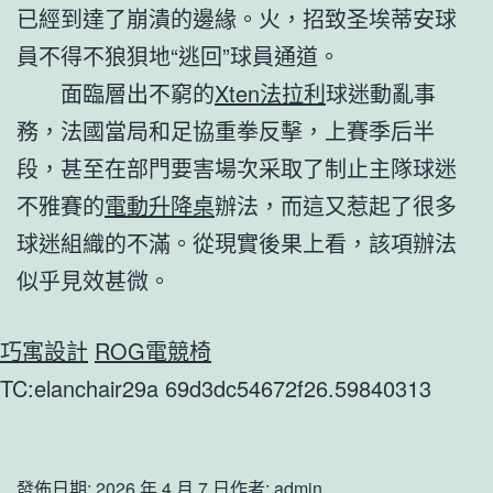
已經到達了崩潰的邊緣。火，招致圣埃蒂安球
員不得不狼狽地“逃回”球員通道。
面臨層出不窮的
Xten法拉利
球迷動亂事
務，法國當局和足協重拳反擊，上賽季后半
段，甚至在部門要害場次采取了制止主隊球迷
不雅賽的
電動升降桌
辦法，而這又惹起了很多
球迷組織的不滿。從現實後果上看，該項辦法
似乎見效甚微。
巧寓設計
ROG電競椅
TC:elanchair29a 69d3dc54672f26.59840313
發佈日期:
2026 年 4 月 7 日
作者:
admin