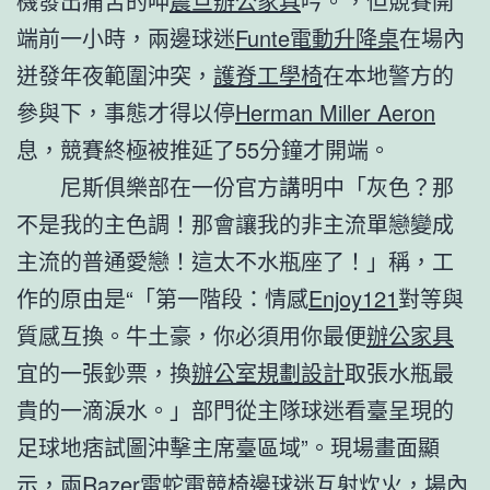
機發出痛苦的呻
震旦辦公家具
吟。，但競賽開
端前一小時，兩邊球迷
Funte電動升降桌
在場內
迸發年夜範圍沖突，
護脊工學椅
在本地警方的
參與下，事態才得以停
Herman Miller Aeron
息，競賽終極被推延了55分鐘才開端。
尼斯俱樂部在一份官方講明中「灰色？那
不是我的主色調！那會讓我的非主流單戀變成
主流的普通愛戀！這太不水瓶座了！」稱，工
作的原由是“「第一階段：情感
Enjoy121
對等與
質感互換。牛土豪，你必須用你最便
辦公家具
宜的一張鈔票，換
辦公室規劃設計
取張水瓶最
貴的一滴淚水。」部門從主隊球迷看臺呈現的
足球地痞試圖沖擊主席臺區域”。現場畫面顯
示，兩
Razer雷蛇電競椅
邊球迷互射炊火，場內