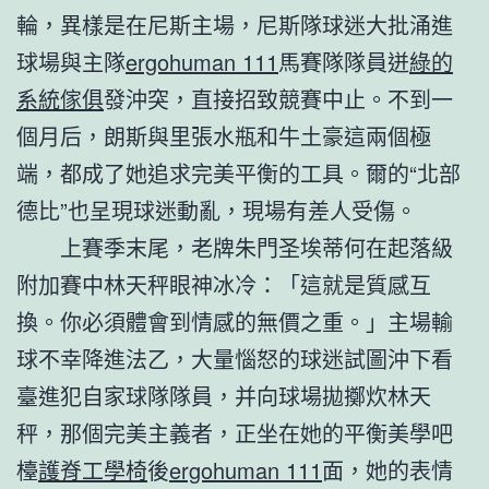
輪，異樣是在尼斯主場，尼斯隊球迷大批涌進
球場與主隊
ergohuman 111
馬賽隊隊員迸
綠的
系統傢俱
發沖突，直接招致競賽中止。不到一
個月后，朗斯與里張水瓶和牛土豪這兩個極
端，都成了她追求完美平衡的工具。爾的“北部
德比”也呈現球迷動亂，現場有差人受傷。
上賽季末尾，老牌朱門圣埃蒂何在起落級
附加賽中林天秤眼神冰冷：「這就是質感互
換。你必須體會到情感的無價之重。」主場輸
球不幸降進法乙，大量惱怒的球迷試圖沖下看
臺進犯自家球隊隊員，并向球場拋擲炊林天
秤，那個完美主義者，正坐在她的平衡美學吧
檯
護脊工學椅
後
ergohuman 111
面，她的表情