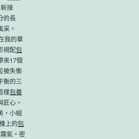
出新接
分的長
風采。
在我的單
影視配
包
來17個
位被失衡
平衡的三
這樣
包養
與匠心。
美，小組
檯上的
包
的霧氣。密