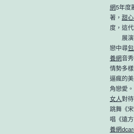
網
5年度
著，
甜心
度，這代
展演
戀中尋
包
養網
音秀
情勢多樣
逼瘋的美
角戀愛。
女人
對待
跳舞《宋
唱《遠方
養網dcar