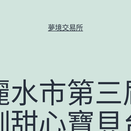
夢境交易所
麗水市第三
訓甜心寶貝