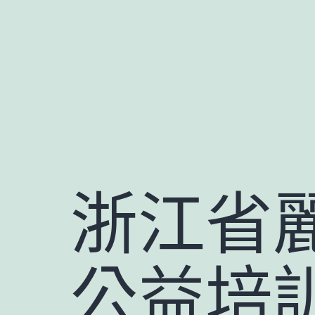
跳
至
主
要
內
容
浙江省
公益培