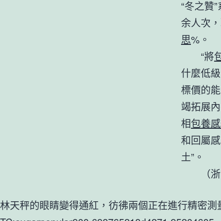
“冬之贊
余人次，
思
%。
“將
什麼低級
標價的能
竭拓展內
相
包養感
和回屬感
土”。
（
浙
林天秤的眼睛變得通紅，彷彿兩個正在進行精密測