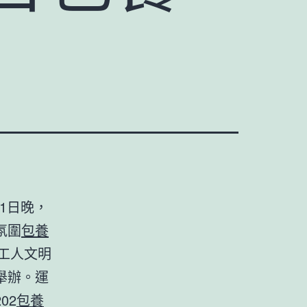
1日晚，
氛圍
包養
市工人文明
舉辦。運
02
包養