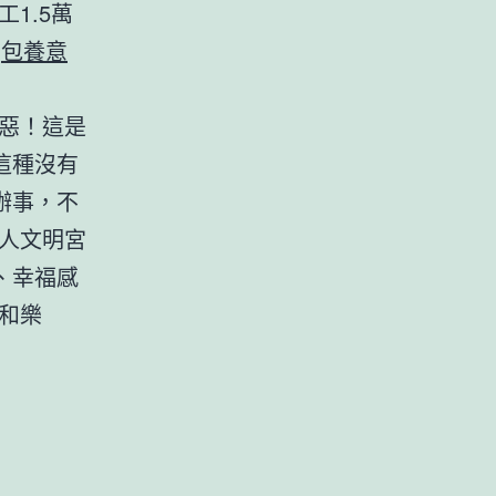
1.5萬
1
包養意
惡！這是
這種沒有
辦事，不
人文明宮
、幸福感
和樂