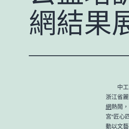
網結果
中工
浙江省麗
網
熱鬧，
宮“匠心
動以文藝