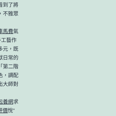
看到了將
，不雅眾
車馬費
氣
手工藝作
多元，既
獻日常的
「第二階
色，調配
出大師對
包養網
求
評價
悅”