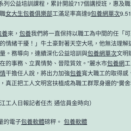
”系列公益培訓課程，累計開設717個講授班，惠及職工
職
女大生包養俱樂部
工滿足率高達9
包養網單次
9.5
包養
來，
包養
我們將一直保持以職工為中間的任「可
的情緒干擾！」牛土豪對著天空大吼，他無法理解
量。務導向，連續深化公益培訓與
包養網單次
文明
在的事務、立異情勢、晉陞質效。”麗水市
包養網
工
情
干擔任人說，將出力加強
包養
寬大職工的取得感
，真正把工人文明宮扶植成為職工群眾身邊的“黌舍
江工人日報
記者任杰 通信員金時向
）
量的電子
包養軟體
磅秤。
包養軟體