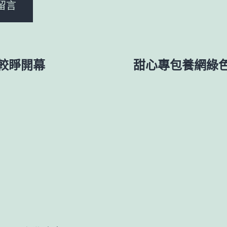
較睜開幕
甜心專包養網綠