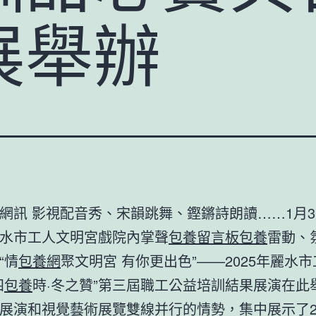
展舉辦
網訊 影視配音秀、宋韻跳舞、鏗鏘詩朗讀……1月3
水市工人文明宮戲院內掌聲
包養留言板
包養
雷動、
“情
包養網
聚文明宮 有你更出色”——2025年麗水
四
包養
時·冬之贊”第三屆職工公益培訓結果展演在此
展演和視覺藝術展覽雙線并行的情勢，集中展示了2