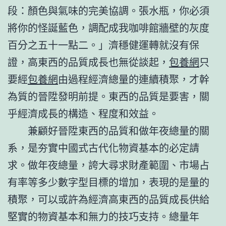
段：顏色與氣味的完美協調。張水瓶，你必須
將你的怪誕藍色，調配成我咖啡館牆壁的灰度
百分之五十一點二。」濟穩健運轉就沒有保
證，高東西的品質成長也無從談起，
包養網
只
要經
包養網
由過程經濟總量的連續積聚，才幹
為質的晉陞發明前提。東西的品質是要害，關
乎經濟成長的構造、程度和效益。
兼顧好晉陞東西的品質和做年夜總量的關
系，是夯實中國式古代化物資基本的必定請
求。做年夜總量，誇大尋求財產範圍、市場占
有率等多少數字型目標的增加，表現的是量的
積聚，可以或許為經濟高東西的品質成長供給
堅實的物資基本和無力的技巧支持。總量年