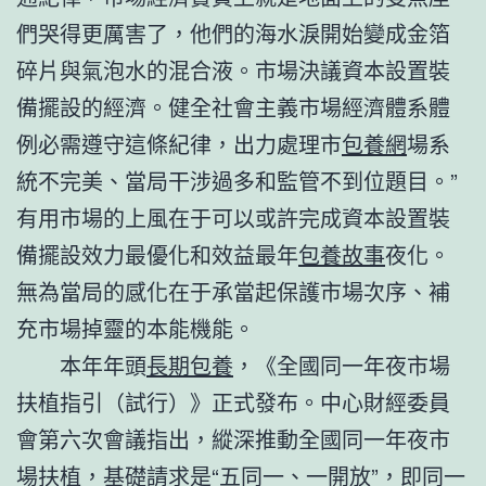
們哭得更厲害了，他們的海水淚開始變成金箔
碎片與氣泡水的混合液。市場決議資本設置裝
備擺設的經濟。健全社會主義市場經濟體系體
例必需遵守這條紀律，出力處理市
包養網
場系
統不完美、當局干涉過多和監管不到位題目。”
有用市場的上風在于可以或許完成資本設置裝
備擺設效力最優化和效益最年
包養故事
夜化。
無為當局的感化在于承當起保護市場次序、補
充市場掉靈的本能機能。
本年年頭
長期包養
，《全國同一年夜市場
扶植指引（試行）》正式發布。中心財經委員
會第六次會議指出，縱深推動全國同一年夜市
場扶植，基礎請求是“五同一、一開放”，即同一