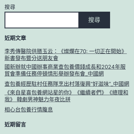
搜尋
搜尋
近期文章
李秀傳醫院供膳玉云：《燦爛在70: 一切正在開始》
新書發布暨分送朋友會
國新辦就中國辦事商業查包養價錢成長和2024年服
貿會準備任務停頓情形舉辦發布會_中國網
查包養經歷駐村任務隊烹出村落復興“好滋味”_中國網
《來自星喜包養網站星的你》《繼續者們》《總理和
我》 韓劇男神魅力年夜比拼
相心台包養行情腹息
近期留言