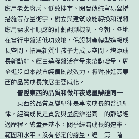
應用老舊廠房、低效樓宇、閑置傳統貿易舉措
措施等存量衡宇，樹立與建筑效能轉換和混雜
應用需求相順應的計劃調劑機制。今朝，各地
在實行中盤活低功效地，保證財產轉型進級成
長空間，拓展新質生孩子力成長空間，增添成
長新動能。經由過程盤活存量來帶動增量，周
全進步資本設置裝備擺設效力，將對推進高東
西的品質成長施展主要感化。
晉陞東西的品質和做年夜總量辯證同一
東西的品質互變紀律是事物成長的普通紀
律，經濟成長是質變與量變辯證同一的靜態經
過歷程。總量是基本，關乎經濟成長的速率、
範圍和水平。沒有必定的總量，經「第二階