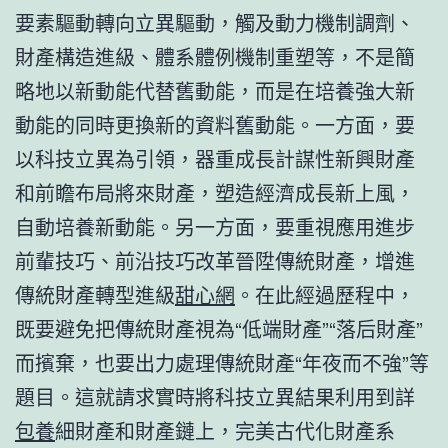
要素驅動轉向立異驅動，觸及動力機制調劑、
財產構造進級、體系體例機制重塑等，不是簡
略地以新動能代替舊動能，而是在培養強大新
動能的同時更換新的資料舊動能。一方面，要
以科技立異為引領，器重成長計謀性新興財產
和前瞻布局將來財產，塑造經濟成長新上風，
自動培養新動能。另一方面，要重視應用進步
前輩技巧、前沿技巧改革晉陞傳統財產，增進
傳統財產轉型進級
甜心網
。在此經過歷程中，
既要避免把傳統財產視為“低端財產”“落后財產”
而擯棄，也要出力處理傳統財產“年夜而不強”等
題目。這就請求實時將科技立異結果利用到詳
包養
細財產和財產鏈上，完美古代化財產系