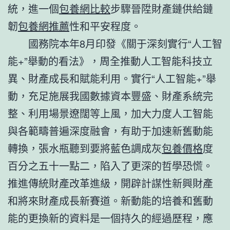
統，進一個
包養網比較
步驟晉陞財產鏈供給鏈
韌
包養網推薦
性和平安程度。
國務院本年8月印發《關于深刻實行“人工智
能+”舉動的看法》，周全推動人工智能科技立
異、財產成長和賦能利用。實行“人工智能+”舉
動，充足施展我國數據資本豐盛、財產系統完
整、利用場景遼闊等上風，加大力度人工智能
與各範疇普遍深度融會，有助于加速新舊動能
轉換，張水瓶聽到要將藍色調成灰
包養價格
度
百分之五十一點二，陷入了更深的哲學恐慌。
推進傳統財產改革進級，開辟計謀性新興財產
和將來財產成長新賽道。新動能的培養和舊動
能的更換新的資料是一個持久的經過歷程，應