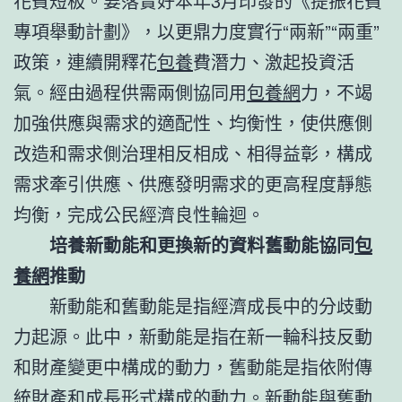
花費短板。要落實好本年3月印發的《提振花費
專項舉動計劃》，以更鼎力度實行“兩新”“兩重”
政策，連續開釋花
包養
費潛力、激起投資活
氣。經由過程供需兩側協同用
包養網
力，不竭
加強供應與需求的適配性、均衡性，使供應側
改造和需求側治理相反相成、相得益彰，構成
需求牽引供應、供應發明需求的更高程度靜態
均衡，完成公民經濟良性輪迴。
培養新動能和更換新的資料舊動能協同
包
養網
推動
新動能和舊動能是指經濟成長中的分歧動
力起源。此中，新動能是指在新一輪科技反動
和財產變更中構成的動力，舊動能是指依附傳
統財產和成長形式構成的動力。新動能與舊動