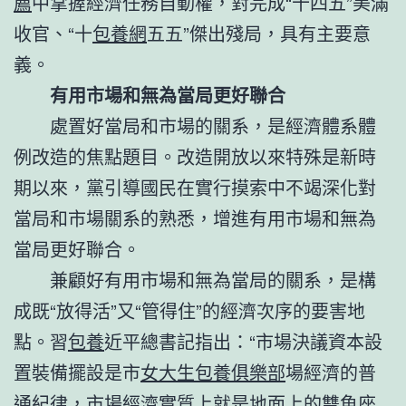
薦
中掌握經濟任務自動權，對完成“十四五”美滿
收官、“十
包養網
五五”傑出殘局，具有主要意
義。
有用市場和無為當局更好聯合
處置好當局和市場的關系，是經濟體系體
例改造的焦點題目。改造開放以來特殊是新時
期以來，黨引導國民在實行摸索中不竭深化對
當局和市場關系的熟悉，增進有用市場和無為
當局更好聯合。
兼顧好有用市場和無為當局的關系，是構
成既“放得活”又“管得住”的經濟次序的要害地
點。習
包養
近平總書記指出：“市場決議資本設
置裝備擺設是市
女大生包養俱樂部
場經濟的普
通紀律，市場經濟實質上就是地面上的雙魚座