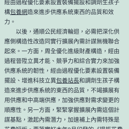
經由過程優化要素設置裝備擺設和調劑生孩子
構
包養網
造來進步供應系統東西的品質和效
力。
以後，通順公民經濟輪迴，必需把深化供
應側構造性改造同實行擴展內需計謀無機聯合
起來。一方面，周全優化進級財產構造，經由
過程晉陞立異才能、競爭力和綜合實力來加強
供應系統的韌性，經由過程優化要素設置裝備
擺設、增進科技立異
包養站長
和調劑生孩子構
造來進步供應系統的東西的品質，不竭擴展有
用供應和中高端供應，加強供應對需求變更的
順應性。另一方面，緊緊掌握擴展內需這個計
謀基點，激起內需潛力，加速補上內需特殊是